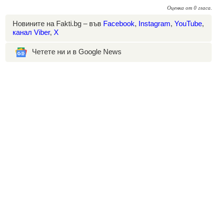
Оценка
от
0
гласа.
Новините на Fakti.bg – във
Facebook
,
Instagram
,
YouTube
,
канал Viber
,
X
Четете ни и в Google News