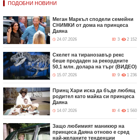
ПОДОБНИ НОВИНИ
Меган Маркъл сподели семейни
СНИМКИ от дома на принцеса
Даяна
24.07.2026
3
2 152
Скелет на тиранозавър рекс
беше продаден за рекордните
50,1 млн. долара на търг (ВИДЕО)
15.07.2026
9
1 236
Принц Хари иска да бъде любящ
родител като майка си принцеса
Даяна
14.07.2026
4
1 560
Защо любимият маникюр на
принцеса Даяна отново е сред
най-желаните тенденции