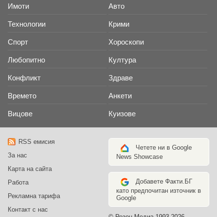
Имоти
Авто
Технологии
Крими
Спорт
Хороскопи
Любопитно
Култура
Конфликт
Здраве
Времето
Анкети
Вицове
Куизове
RSS емисия
Четете ни в Google
За нас
News Showcase
Карта на сайта
Добавете Факти.БГ
Работа
като предпочитан източник в
Рекламна тарифа
Google
Контакт с нас
© Резон Медиа 1993-2026 -