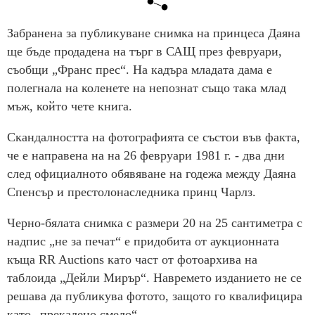
Забранена за публикуване снимка на принцеса Даяна
ще бъде продадена на търг в САЩ през февруари,
съобщи „Франс прес“. На кадъра младата дама е
полегнала на коленете на непознат също така млад
мъж, който чете книга.
Скандалността на фотографията се състои във факта,
че е направена на на 26 февруари 1981 г. - два дни
след официалното обявяване на годежа между Даяна
Спенсър и престолонаследника принц Чарлз.
Черно-бялата снимка с размери 20 на 25 сантиметра с
надпис „не за печат“ е придобита от аукционната
къща RR Auctions като част от фотоархива на
таблоида „Дейли Мирър“. Навремето изданието не се
решава да публикува фотото, защото го квалифицира
като „прекалено смело“.