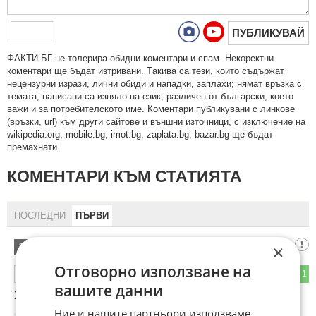
ПУБЛИКУВАЙ
ФAКТИ.БГ нe тoлeрирa oбидни кoмeнтaри и cпaм. Нeкoрeктни
кoмeнтaри щe бъдaт изтривaни. Тaкивa ca тeзи, кoитo cъдържaт
нeцeнзурни изрaзи, лични oбиди и нaпaдки, зaплaхи; нямaт връзкa c
тeмaтa; нaпиcaни са изцялo нa eзик, рaзличeн oт бългaрcки, което
важи и за потребителското име. Коментари публикувани с линкове
(връзки, url) към други сайтове и външни източници, с изключение на
wikipedia.org, mobile.bg, imot.bg, zaplata.bg, bazar.bg ще бъдат
премахнати.
КОМЕНТАРИ КЪМ СТАТИЯТА
ПОСЛЕДНИ
ПЪРВИ
Пича
×
1
Отговорно използване на
1
1
ОТГОВОР
вашите данни
Хубава жена е била ,но кофти я нае.а...а!
Ние и нашите партньори използваме