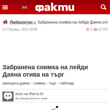
Любопитно
»
Забранена снимка на лейди Даяна отив
3 Януари, 2013 19:09
2
13 700
Забранена снимка на лейди
Даяна отива на търг
принцеса даяна
-
снимка
-
търг
-
таблоид
екип на Факти.бг
Да извадим фактите наяве