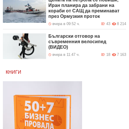
Иран планира да забрани на
кораби от САЩ да преминават
през Ормузкия проток
вчера в 09:52 ч.
43
8 214
Български отговор на
съвременния велосипед
(ВИДЕО)
вчера в 11:47 ч.
18
7 163
КНИГИ