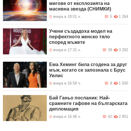
мигове от експлозията на
масивна звезда (СНИМКИ)
вчера в 18:01 ч.
5
1 264
Учени създадоха модел на
перфектното женско тяло
според мъжете
вчера в 17:31 ч.
39
3 292
Ема Хеминг била сгодена за друг
мъж, когато се запознала с Брус
Уилис
вчера в 16:58 ч.
9
1 500
Бай Ганьо посланик: Най-
срамните гафове на българската
дипломация
вчера в 16:46 ч.
42
2 851