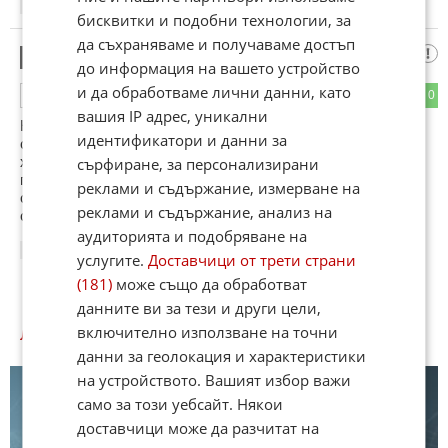
19:48
03.01.2013
бисквитки и подобни технологии, за
да съхраняваме и получаваме достъп
Иракли Иракли
2
до информация на вашето устройство
и да обработваме лични данни, като
1
0
ОТГОВОР
вашия IP адрес, уникални
Не само в БЪЛГАРИЯ има гадове!Спомням си един
идентификатори и данни за
случай,когато беше
хванат"ПАПАРАК",бяха му пръснали халката,после
сърфиране, за персонализирани
постъпил в манастир и неможел да задържа!..........това са
реклами и съдържание, измерване на
само професионални
реклами и съдържание, анализ на
спомени, може да не бъде актуално за 2013 год!
аудиторията и подобряване на
20:46
03.01.2013
услугите.
Доставчици от трети страни
(181)
може също да обработват
данните ви за тези и други цели,
включително използване на точни
ЛЮБОПИТНО КУИЗОВЕ
данни за геолокация и характеристики
на устройството. Вашият избор важи
само за този уебсайт. Някои
доставчици може да разчитат на