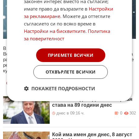
законен интерес вместо на съгласие;
имате право да възразите в
Настройки
за рекламиране
. Можете да оттеглите
съгласието си по всяко време в
Настройки на бисквитките
.
Политика
за поверителност
В секция Любопитно ще намерите тематична Куиз рубрика.
Всяка сряда се публикува специализиран куиз с въпроси на
ПРИЕМЕТЕ ВСИЧКИ
различна тематика. След края на всеки тест може да видите
резултат с верните отговори, които сте натрупали. Другите
куизове може да намерите тук. Успех !
ОТХВЪРЛЕТЕ ВСИЧКИ
ОЩЕ
НОВИНИ ОТ ЛЮБОПИТНО
ПОКАЖЕТЕ ПОДРОБНОСТИ
Кино легендата Дъстин Хофман
става на 89 години днес
днес в 09:16 ч.
0
302
Кой има имен ден днес, 8 август