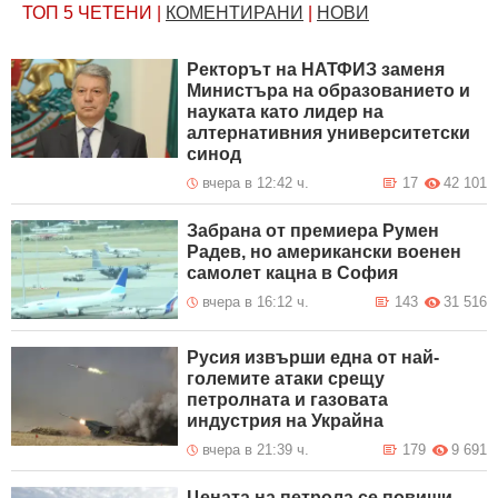
ТОП 5
ЧЕТЕНИ
|
КОМЕНТИРАНИ
|
НОВИ
Ректорът на НАТФИЗ заменя
Министъра на образованието и
науката като лидер на
алтернативния университетски
синод
вчера в 12:42 ч.
17
42 101
Забрана от премиера Румен
Радев, но американски военен
самолет кацна в София
вчера в 16:12 ч.
143
31 516
Русия извърши една от най-
големите атаки срещу
петролната и газовата
индустрия на Украйна
вчера в 21:39 ч.
179
9 691
Цената на петрола се повиши,