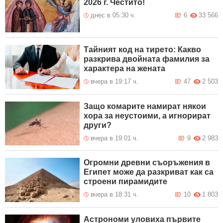
2026 г. Честито!
днес в 05:30 ч.
6
33 566
Тайният код на тирето: Какво
разкрива двойната фамилия за
характера на жената
вчера в 19:17 ч.
47
2 503
Защо комарите намират някои
хора за неустоими, а игнорират
други?
вчера в 19:01 ч.
9
2 983
Огромни древни съоръжения в
Египет може да разкриват как са
строени пирамидите
вчера в 18:31 ч.
10
1 803
Астрономи уловиха първите