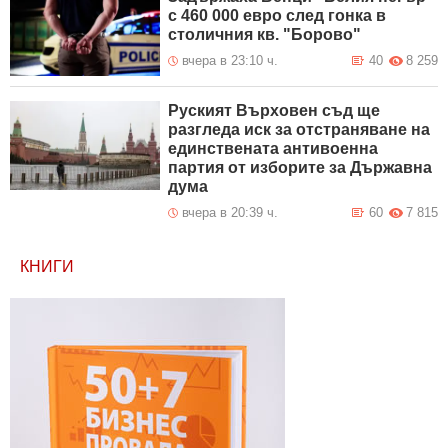
с 460 000 евро след гонка в
столичния кв. "Борово"
вчера в 23:10 ч.
40
8 259
Руският Върховен съд ще
разгледа иск за отстраняване на
единствената антивоенна
партия от изборите за Държавна
дума
вчера в 20:39 ч.
60
7 815
КНИГИ