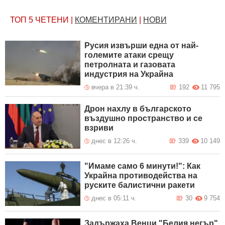
ТОП 5
ЧЕТЕНИ
|
КОМЕНТИРАНИ
|
НОВИ
Русия извърши една от най-
големите атаки срещу
петролната и газовата
индустрия на Украйна
вчера в 21:39 ч.
192
11 795
Дрон нахлу в българското
въздушно пространство и се
взриви
днес в 12:26 ч.
339
10 149
"Имаме само 6 минути!": Как
Украйна противодейства на
руските балистични ракети
днес в 05:11 ч.
30
9 754
Задържаха Венци "Белия негър"