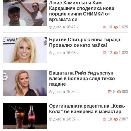
Люис Хамилтън и Ким
Кардашиян споделиха нова
порция лични СНИМКИ от
връзката си
днес в 16:42 ч.
10
1 629
Бритни Спиърс с нова тирада:
Провалих се като майка!
днес в 16:08 ч.
12
1 023
Бащата на Рийз Уидърспун
влезе в болница след тежко
падане
днес в 15:30 ч.
8
803
Оригиналната рецепта на „Кока-
Кола“ бе намерена в манастир
днес в 14:59 ч.
18
2 807