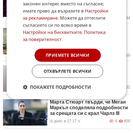
законен интерес вместо на съгласие;
годината, за да се радват на
имате право да възразите в
Настройки
брака си
за рекламиране
. Можете да оттеглите
днес в 19:05 ч.
3
544
съгласието си по всяко време в
97-годишна британка счупи
Настройки на бисквитките
.
Политика
собствения си рекорд на Гинес
за поверителност
за полет върху крилото на
самолет (ВИДЕО)
ПРИЕМЕТЕ ВСИЧКИ
днес в 18:27 ч.
9
759
Кая Гербер стана същинско
ОТХВЪРЛЕТЕ ВСИЧКИ
копие на майка си Синди
Крауфорд (СНИМКИ)
ПОКАЖЕТЕ ПОДРОБНОСТИ
днес в 17:47 ч.
18
1 632
Марта Стюарт твърди, че Меган
Маркъл споделяла подробности
за срещата си с крал Чарлз III
днес в 17:17 ч.
4
809