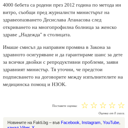
4000 бебета са родени през 2012 година по метода ин
витро, съобщи пред журналисти министърът на
здравеопазването Десислава Атанасова след
откриването на многопрофилна болница за женско
здраве „Надежда" в столицата.
Имаше смисъл да направим промяна в Закона за
здравното осигуряване и да гарантираме шанс за дете
за всички двойки с репродуктивни проблеми, заяви
здравният министър. Тя уточни, че предстои
подписването на договорите между изпълнителите на
медицинска помощ и НЗОК.
☆
☆
☆
☆
☆
Поставете оценка:
Оценка
от
0
гласа.
Новините на Fakti.bg – във
Facebook
,
Instagram
,
YouTube
,
канал Viber
,
X