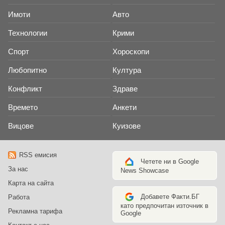
Имоти
Авто
Технологии
Крими
Спорт
Хороскопи
Любопитно
Култура
Конфликт
Здраве
Времето
Анкети
Вицове
Куизове
RSS емисия
Четете ни в Google
За нас
News Showcase
Карта на сайта
Добавете Факти.БГ
Работа
като предпочитан източник в
Рекламна тарифа
Google