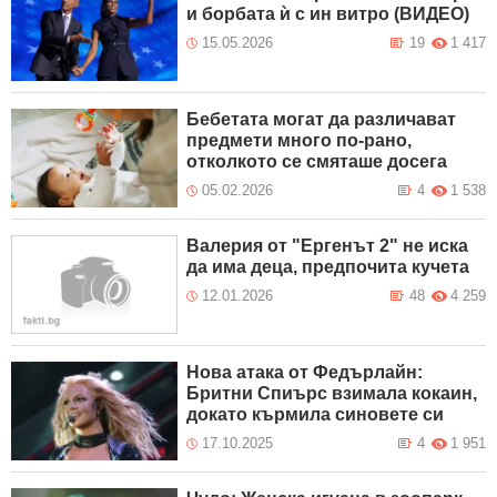
и борбата ѝ с ин витро (ВИДЕО)
15.05.2026
19
1 417
Бебетата могат да различават
предмети много по-рано,
отколкото се смяташе досега
05.02.2026
4
1 538
Валерия от "Ергенът 2" не иска
да има деца, предпочита кучета
12.01.2026
48
4 259
Нова атака от Федърлайн:
Бритни Спиърс взимала кокаин,
докато кърмила синовете си
17.10.2025
4
1 951