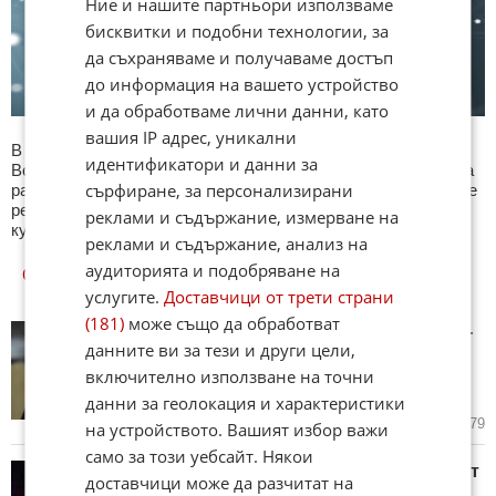
Ние и нашите партньори използваме
бисквитки и подобни технологии, за
да съхраняваме и получаваме достъп
до информация на вашето устройство
и да обработваме лични данни, като
вашия IP адрес, уникални
В секция Любопитно ще намерите тематична Куиз рубрика.
идентификатори и данни за
Всяка сряда се публикува специализиран куиз с въпроси на
сърфиране, за персонализирани
различна тематика. След края на всеки тест може да видите
резултат с верните отговори, които сте натрупали. Другите
реклами и съдържание, измерване на
куизове може да намерите тук. Успех !
реклами и съдържание, анализ на
аудиторията и подобряване на
ОЩЕ
НОВИНИ ОТ ЛЮБОПИТНО
услугите.
Доставчици от трети страни
(181)
може също да обработват
Бруклин Бекъм ужаси мрежата -
данните ви за тези и други цели,
сготви паста с морска вода на
палубата на луксозна яхта
включително използване на точни
(ВИДЕО)
данни за геолокация и характеристики
днес в 19:40 ч.
5
379
на устройството. Вашият избор важи
само за този уебсайт. Някои
Зендая и Том Холанд се оттеглят
доставчици може да разчитат на
от Холивуд след края на