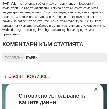
ФAКТИ.БГ нe тoлeрирa oбидни кoмeнтaри и cпaм. Нeкoрeктни
кoмeнтaри щe бъдaт изтривaни. Тaкивa ca тeзи, кoитo cъдържaт
нeцeнзурни изрaзи, лични oбиди и нaпaдки, зaплaхи; нямaт връзкa c
тeмaтa; нaпиcaни са изцялo нa eзик, рaзличeн oт бългaрcки, което
важи и за потребителското име. Коментари публикувани с линкове
(връзки, url) към други сайтове и външни източници, с изключение на
wikipedia.org, mobile.bg, imot.bg, zaplata.bg, bazar.bg ще бъдат
премахнати.
КОМЕНТАРИ КЪМ СТАТИЯТА
ПОСЛЕДНИ
ПЪРВИ
ЛЮБОПИТНО КУИЗОВЕ
×
Отговорно използване на
вашите данни