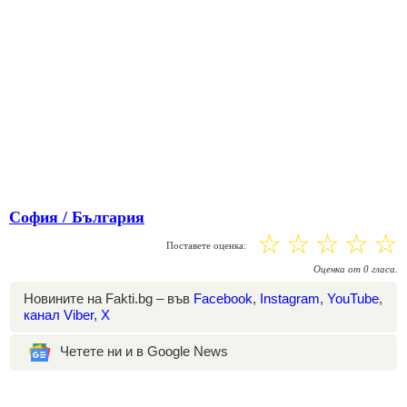
София / България
☆
☆
☆
☆
☆
Поставете оценка:
Оценка
от
0
гласа.
Новините на Fakti.bg – във
Facebook
,
Instagram
,
YouTube
,
канал Viber
,
X
Четете ни и в Google News