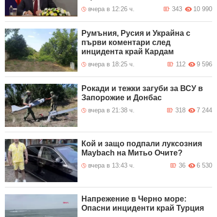
вчера в 12:26 ч.
343
10 990
Румъния, Русия и Украйна с
първи коментари след
инцидента край Кардам
вчера в 18:25 ч.
112
9 596
Рокади и тежки загуби за ВСУ в
Запорожие и Донбас
вчера в 21:38 ч.
318
7 244
Кой и защо подпали луксозния
Maybach на Митьо Очите?
вчера в 13:43 ч.
36
6 530
Напрежение в Черно море:
Опасни инциденти край Турция