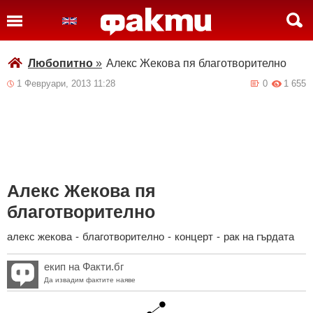
Любопитно
»
Алекс Жекова пя благотворително
1 Февруари, 2013 11:28
0
1 655
Алекс Жекова пя
благотворително
алекс жекова
-
благотворително
-
концерт
-
рак на гърдата
екип на Факти.бг
Да извадим фактите наяве