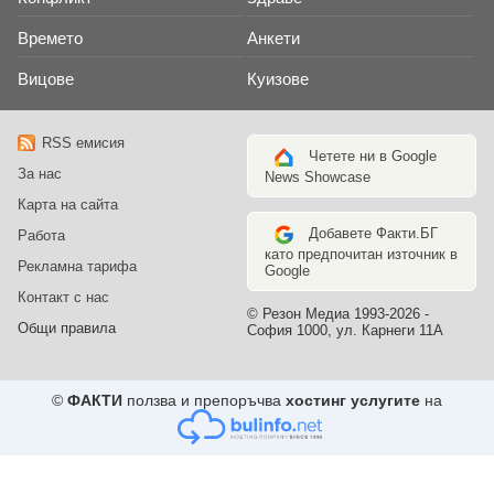
Времето
Анкети
Вицове
Куизове
RSS емисия
Четете ни в Google
За нас
News Showcase
Карта на сайта
Добавете Факти.БГ
Работа
като предпочитан източник в
Рекламна тарифа
Google
Контакт с нас
© Резон Медиа 1993-2026 -
Общи правила
София 1000, ул. Карнеги 11А
©
ФАКТИ
ползва и препоръчва
хостинг услугите
на