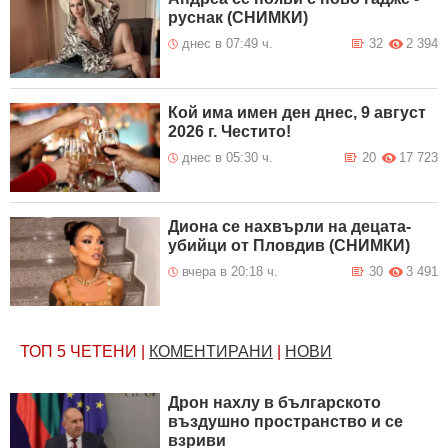
руснак (СНИМКИ)
днес в 07:49 ч.
32
2 394
Кой има имен ден днес, 9 август
2026 г. Честито!
днес в 05:30 ч.
20
17 723
Диона се нахвърли на децата-
убийци от Пловдив (СНИМКИ)
вчера в 20:18 ч.
30
3 491
ТОП 5
ЧЕТЕНИ
|
КОМЕНТИРАНИ
|
НОВИ
Дрон нахлу в българското
въздушно пространство и се
взриви