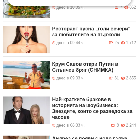
днес в 10:05 ч.
7
862
Ресторант пусна „голи вечери“
за любителите на пържоли
днес в 09:44 ч.
25
1 712
Крум Савов откри Путин в
Слънчев бряг (СНИМКА)
днес в 09:03 ч.
31
2 855
Най-кратките бракове в
историята на шоубизнеса:
Звездите, които се разведоха за
часове
днес в 08:33 ч.
8
2 244
Андреа се появи с ново гадже -