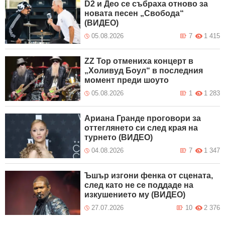
D2 и Део се събраха отново за
новата песен „Свобода“
(ВИДЕО)
05.08.2026
7
1 415
ZZ Top отмениха концерт в
„Холивуд Боул“ в последния
момент преди шоуто
05.08.2026
1
1 283
Ариана Гранде проговори за
оттеглянето си след края на
турнето (ВИДЕО)
04.08.2026
7
1 347
Ъшър изгони фенка от сцената,
след като не се поддаде на
изкушението му (ВИДЕО)
27.07.2026
10
2 376