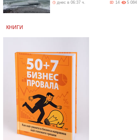
днес в 06:37 ч.
14
5 084
КНИГИ