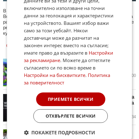
данните ви за тези и други цели,
включително използване на точни
В секция Любопитно ще намерите тематична Куиз рубрика.
данни за геолокация и характеристики
Всяка сряда се публикува специализиран куиз с въпроси на
различна тематика. След края на всеки тест може да видите
на устройството. Вашият избор важи
резултат с верните отговори, които сте натрупали. Другите
само за този уебсайт. Някои
куизове може да намерите тук. Успех !
доставчици може да разчитат на
законен интерес вместо на съгласие;
ОЩЕ
НОВИНИ ОТ ЛЮБОПИТНО
имате право да възразите в
Настройки
за рекламиране
. Можете да оттеглите
Росица Кирилова отглежда 24
съгласието си по всяко време в
котки и куче
Настройки на бисквитките
.
Политика
днес в 11:21 ч.
8
500
за поверителност
Мелани Грифит на 69 г.: Звездата
ПРИЕМЕТЕ ВСИЧКИ
от „Работещо момиче“ празнува
рожден ден
ОТХВЪРЛЕТЕ ВСИЧКИ
днес в 10:42 ч.
3
634
ПОКАЖЕТЕ ПОДРОБНОСТИ
Рецепта на деня: Пукани люти
чушки с апетитен сос