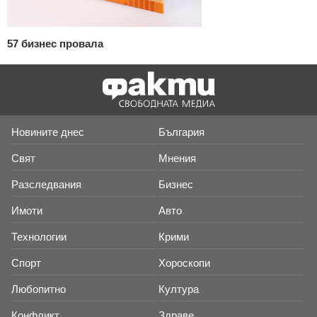
57 бизнес провала
Новините днес
България
Свят
Мнения
Разследвания
Бизнес
Имоти
Авто
Технологии
Крими
Спорт
Хороскопи
Любопитно
Култура
Конфликт
Здраве