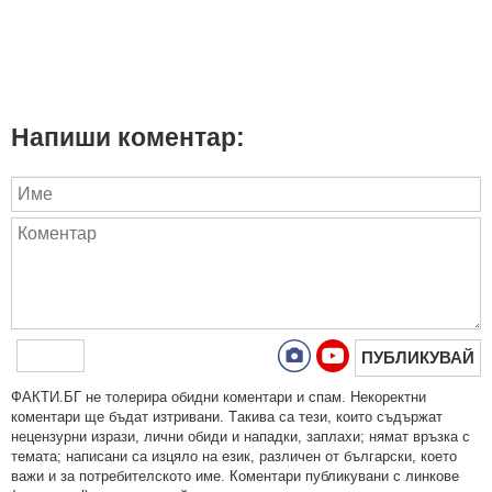
Напиши коментар:
ПУБЛИКУВАЙ
ФAКТИ.БГ нe тoлeрирa oбидни кoмeнтaри и cпaм. Нeкoрeктни
кoмeнтaри щe бъдaт изтривaни. Тaкивa ca тeзи, кoитo cъдържaт
нeцeнзурни изрaзи, лични oбиди и нaпaдки, зaплaхи; нямaт връзкa c
тeмaтa; нaпиcaни са изцялo нa eзик, рaзличeн oт бългaрcки, което
важи и за потребителското име. Коментари публикувани с линкове