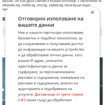
(връзки, url) към други сайтове и външни източници, с изключение на
wikipedia.org, mobile.bg, imot.bg, zaplata.bg, bazar.bg ще бъдат
премахнати.
×
Отговорно използване на
КОМЕНТАРИ КЪМ СТАТИЯТА
вашите данни
Ние и нашите партньори използваме
ПОСЛЕДНИ
ПЪРВИ
бисквитки и подобни технологии, за
да съхраняваме и получаваме достъп
до информация на вашето устройство
ЛЮБОПИТНО КУИЗОВЕ
и да обработваме лични данни, като
вашия IP адрес, уникални
идентификатори и данни за
сърфиране, за персонализирани
реклами и съдържание, измерване на
реклами и съдържание, анализ на
аудиторията и подобряване на
услугите.
Доставчици от трети страни
(181)
може също да обработват