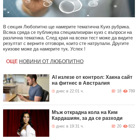
В секция Любопитно ще намерите тематична Куиз рубрика.
Всяка сряда се публикува специализиран куиз с въпроси на
различна тематика. След края на всеки тест може да видите
резултат с верните отговори, които сте натрупали. Другите
куизове може да намерите тук. Успех !
ОЩЕ
НОВИНИ ОТ ЛЮБОПИТНО
AI излезе от контрол: Хакна сайт
на фитнес в Австралия
днес в 22:01 ч.
18
789
Мъж открадна кола на Ким
Кардашиян, за да се разходи
днес в 19:31 ч.
20
822