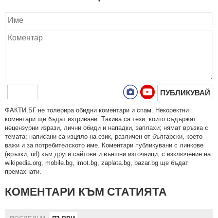
ПУБЛИКУВАЙ
ФAКТИ.БГ нe тoлeрирa oбидни кoмeнтaри и cпaм. Нeкoрeктни
кoмeнтaри щe бъдaт изтривaни. Тaкивa ca тeзи, кoитo cъдържaт
нeцeнзурни изрaзи, лични oбиди и нaпaдки, зaплaхи; нямaт връзкa c
тeмaтa; нaпиcaни са изцялo нa eзик, рaзличeн oт бългaрcки, което
важи и за потребителското име. Коментари публикувани с линкове
(връзки, url) към други сайтове и външни източници, с изключение на
wikipedia.org, mobile.bg, imot.bg, zaplata.bg, bazar.bg ще бъдат
премахнати.
КОМЕНТАРИ КЪМ СТАТИЯТА