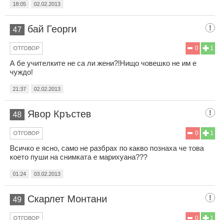
18:05
02.02.2013
бай Георги
47
0
1
ОТГОВОР
А бе учителките не са ли жени?!Нищо човешко не им е
чуждо!
21:37
02.02.2013
Явор Кръстев
48
0
1
ОТГОВОР
Всичко е ясно, само не разбрах по какво познаха че това
което пуши на снимката е марихуана???
01:24
03.02.2013
Скарлет Монтани
49
0
1
ОТГОВОР