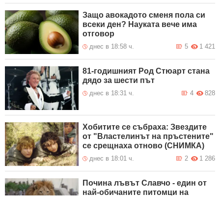
Защо авокадото сменя пола си
всеки ден? Науката вече има
отговор
днес в 18:58 ч.
5
1 421
81-годишният Род Стюарт стана
дядо за шести път
днес в 18:31 ч.
4
828
Хобитите се събраха: Звездите
от "Властелинът на пръстените"
се срещнаха отново (СНИМКA)
днес в 18:01 ч.
2
1 286
Почина лъвът Славчо - един от
най-обичаните питомци на
Софийския зоопарк
днес в 17:44 ч.
11
1 779