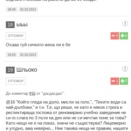
18:49
01.02.2013
ыьы
18
0
0
ОТГОВОР
Охааа туй сичкото жена ли е бе
19:20
01.02.2013
Шльоко
19
1
0
ОТГОВОР
До коментар
#16
от "дасдасдас":
@16 "Който гледа на доло, мисли за голо.", "Тихите води са
най-дълбоки." и т.н. Т.е. що реши, че като е някоя строга и
респектираща госпожа от реномирано учебно заведение не
си го слага по 3 пъти на ден или не си мечтае поне за това?
Като нещо не е на показ, значи не съществува? Лицемерно
и угодно, ама невярно... Ние такива неща не правим, нашите