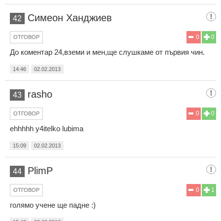
Симеон Ханджиев
42
0
0
ОТГОВОР
До коментар 24,вземи и мен,ще слушкаме от първия чин.
14:46
02.02.2013
rasho
43
0
0
ОТГОВОР
ehhhhh y4itelko lubima
15:09
02.02.2013
PlimP
44
0
1
ОТГОВОР
голямо учене ще падне :)