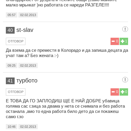
малко мрьнкат )но работата се нареди РАЗГЕЛЕ!!!!
05:57
02.02.2013
st-slav
40
0
1
ОТГОВОР
Да взема да се преместя в Колорадо и да запиша децата да
учат там а? Без жената :-)
09:25
02.02.2013
турбото
41
0
0
ОТГОВОР
Е ТОВА ДА ГО ЗАПЛОДИШ ЩЕ Е НАЙ ДОБРЕ убавица
голяма сас г.зица за двама у нета се снимала и без работа
останала ,амо то една работа било дето да си покажеш
само г.зо
10:46
02.02.2013