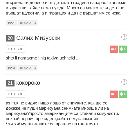
щъркела ги донесе и от детската градина напарво станахме
възрастни - айде нема нужда. Много са малко тези дето не
вършат щуротии, а и гаранция и да не вършат им се иска!
19:20
01.02.2013
Салих Мизурски
20
0
0
ОТГОВОР
shto li nqmaxme i niq takiva uchitelki ....
19:31
01.02.2013
кокороко
21
1
0
ОТГОВОР
аз пък не видях нищо лошо от снимките. как ще се
докаже,че пуши марихуана,снимката мирише ли на
марихуана?просто американците са станали комунисти.
покрай черния президент,който е муслюманин
/ хи-хи/.муслюманите са врагове на голотията.