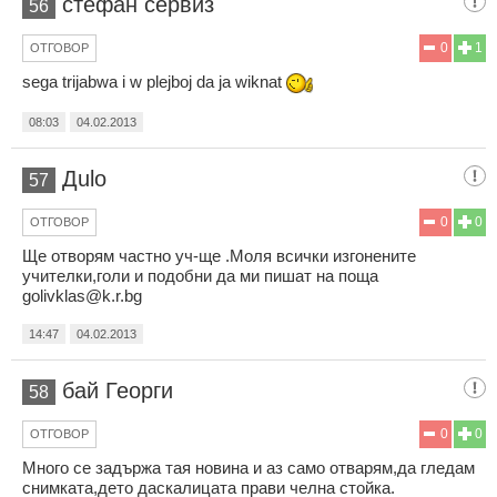
стефан сервиз
56
0
1
ОТГОВОР
sega trijabwa i w plejboj da ja wiknat
08:03
04.02.2013
Дulo
57
0
0
ОТГОВОР
Ще отворям частно уч-ще .Моля всички изгонените
учителки,голи и подобни да ми пишат на поща
golivklas@k.r.bg
14:47
04.02.2013
бай Георги
58
0
0
ОТГОВОР
Много се задържа тая новина и аз само отварям,да гледам
снимката,дето даскалицата прави челна стойка.