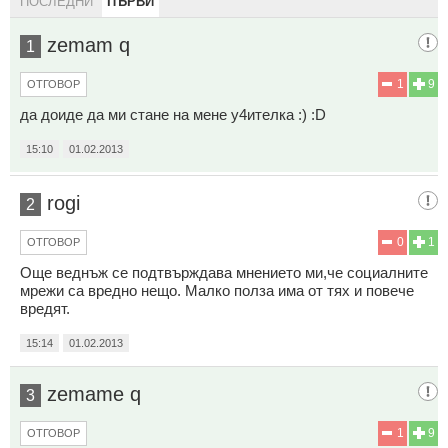
ПОСЛЕДНИ
ПЪРВИ
zemam q
1
1
9
ОТГОВОР
да доиде да ми стане на мене у4ителка :) :D
15:10
01.02.2013
rogi
2
0
1
ОТГОВОР
Още веднъж се подтвърждава мнението ми,че социалните
мрежи са вредно нещо. Малко полза има от тях и повече
вредят.
15:14
01.02.2013
zemame q
3
1
9
ОТГОВОР