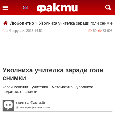
Любопитно
»
Уволниха учителка заради голи снимки
1 Февруари, 2013 14:51
59
83 603
Уволниха учителка заради голи
снимки
карли маккини
-
учителка
-
математика
-
уволниха
-
педагожка
-
снимки
екип на Факти.бг
Да извадим фактите наяве