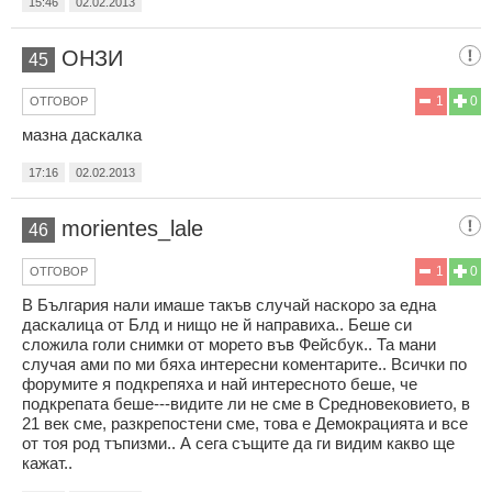
15:46
02.02.2013
ОНЗИ
45
1
0
ОТГОВОР
мазна даскалка
17:16
02.02.2013
morientes_lale
46
1
0
ОТГОВОР
В България нали имаше такъв случай наскоро за една
даскалица от Блд и нищо не й направиха.. Беше си
сложила голи снимки от морето във Фейсбук.. Та мани
случая ами по ми бяха интересни коментарите.. Всички по
форумите я подкрепяха и най интересното беше, че
подкрепата беше---видите ли не сме в Средновековието, в
21 век сме, разкрепостени сме, това е Демокрацията и все
от тоя род тъпизми.. А сега същите да ги видим какво ще
кажат..