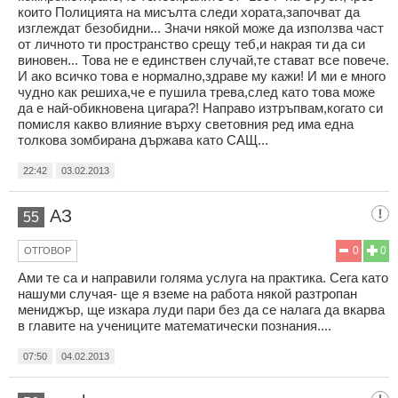
които Полицията на мисълта следи хората,започват да
изглеждат безобидни... Значи някой може да използва част
от личното ти пространство срещу теб,и накрая ти да си
виновен... Това не е единствен случай,те стават все повече.
И ако всичко това е нормално,здраве му кажи! И ми е много
чудно как решиха,че е пушила трева,след като това може
да е най-обикновена цигара?! Направо изтръпвам,когато си
помисля какво влияние върху световния ред има една
толкова зомбирана държава като САЩ...
22:42
03.02.2013
АЗ
55
0
0
ОТГОВОР
Aми те са и направили голяма услуга на практика. Сега като
нашуми случая- ще я вземе на работа някой разтропан
мениджър, ще изкара луди пари без да се налага да вкарва
в главите на учениците математически познания....
07:50
04.02.2013