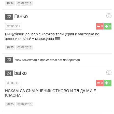
19:34
01.02.2013
Ганьо
22
0
0
ОТГОВОР
мищубиши лансер с кафява тапицерия и учителка по
зелени очи/ла/ + марихуана !!!!!
19:35
01.02.2013
23
Този коментар е премахнат от модератор.
batko
24
0
1
ОТГОВОР
ИСКАМ ДА СЪМ УЧЕНИК ОТНОВО И ТЯ ДА МИ Е
КЛАСНА !
20:25
01.02.2013