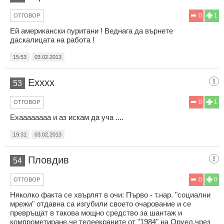
0
1
ОТГОВОР
Ей американски пуритани ! Веднага да върнете
даскалицата на работа !
15:53
03.02.2013
Ехххх
53
0
1
ОТГОВОР
Ехаааааааа и аз искам да уча ....
19:31
03.02.2013
Пловдив
54
0
0
ОТГОВОР
Няколко факта се хвърлят в очи: Първо - т.нар. "социални
мрежи" отдавна са изгубили своето очарование и се
превръщат в такова мощно средство за шантаж и
компрометиране,че телеекраните от "1984" на Оруел,чрез