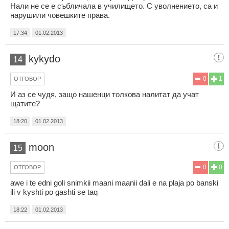
Нали не се е събличала в училището. С уволнението, са и
нарушили човешките права.
17:34
01.02.2013
kykydo
14
0
1
ОТГОВОР
И аз се чудя, защо нашенци толкова налитат да учат
щатите?
18:20
01.02.2013
moon
15
0
0
ОТГОВОР
awe i te edni goli snimkii maani maanii dali e na plaja po banski
ili v kyshti po gashti se taq
18:22
01.02.2013