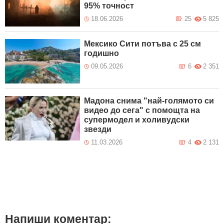
95% точност
18.06.2026
25
5 825
Мексико Сити потъва с 25 см
годишно
09.05.2026
6
2 351
Мадона снима "най-голямото си
видео до сега" с помощта на
супермодел и холивудски
звезди
11.03.2026
4
2 131
Напиши коментар: