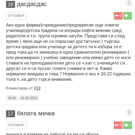
дасдасдас
16
0
1
ОТГОВОР
Ако една фирма/учреждение/предприятие още повече
училище/детска градина си изгради кофти мнение сред
родители и т.н. трупа огромни загуби. Представи си след
време ( явно още не си пораснал достатъчно ) търсиш
детска градина или училище за детето ти и избора ти е
пред това да го запишеш в едно сравнително реномирано (
или реномирано ) учебно заведение или някво дето се носи
славата на преподавателки дето се ч.кат с учениците си ,
друсат се и си пускат голите снимки в нет-а. Какво
нормално виждаш в това ? Нормално е ако е 16-22 годишна
тъпа п..ка дето търси внимание.
Коментиран от
#19
18:30
01.02.2013
бялата мечка
17
0
1
ОТГОВОР
веднага я вземам на работа! да ми се обади.