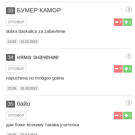
БУМЕР КАМОР
33
0
1
ОТГОВОР
dobra daskalica za zabavlenie
23:03
01.02.2013
няма эначение
34
0
1
ОТГОВОР
napushena no mnogoo gotina
23:28
01.02.2013
байо
35
0
1
ОТГОВОР
даи боже всекиму такава учителка
23:29
01.02.2013