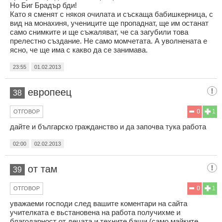
Но Биг Брадър бди!
Като я сменят с някоя очилата и съскаща бабишкерница, с
вид на монахиня, учениците ще пропаднат, ще им останат
само снимките и ще съжаляват, че са загубили това
прелестно създание. Не само момчетата. А уволнената е
ясно, че ще има с какво да се занимава.
23:55
01.02.2013
европеец
38
0
1
ОТГОВОР
дайте и българско гражданство и да започва тука работа
02:00
02.02.2013
от там
39
0
1
ОТГОВОР
уважаеми господи след вашите коментари на сайта
учителката е вьстановена на работа получихме и
благодарност от децата и техните бащи (само майките