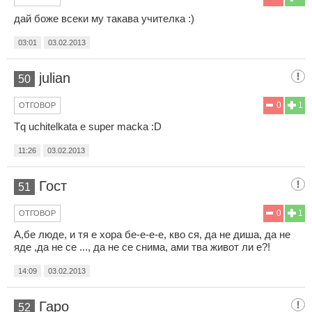
дай боже всеки му такава учителка :)
03:01
03.02.2013
julian
50
0
1
ОТГОВОР
Tq uchitelkata e super macka :D
11:26
03.02.2013
Гост
51
0
1
ОТГОВОР
А,бе люде, и тя е хора бе-е-е-е, кво ся, да не диша, да не
яде ,да не се ..., да не се снима, ами тва живот ли е?!
14:09
03.02.2013
Гаро
52