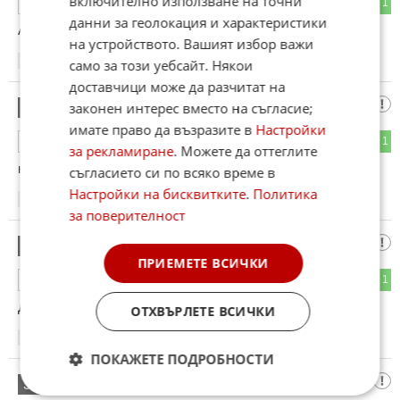
включително използване на точни
0
1
ОТГОВОР
данни за геолокация и характеристики
А бе гледайте и плакнете очите
на устройството. Вашият избор важи
20:57
01.02.2013
само за този уебсайт. Някои
доставчици може да разчитат на
pich
законен интерес вместо на съгласие;
28
имате право да възразите в
Настройки
0
1
ОТГОВОР
за рекламиране
. Можете да оттеглите
нищо и няма
съгласието си по всяко време в
Настройки на бисквитките
.
Политика
21:02
01.02.2013
за поверителност
търсещ учителка
29
ПРИЕМЕТЕ ВСИЧКИ
1
1
ОТГОВОР
Дай боже повече такива учителки - Амин
ОТХВЪРЛЕТЕ ВСИЧКИ
21:07
01.02.2013
ПОКАЖЕТЕ ПОДРОБНОСТИ
usa
30