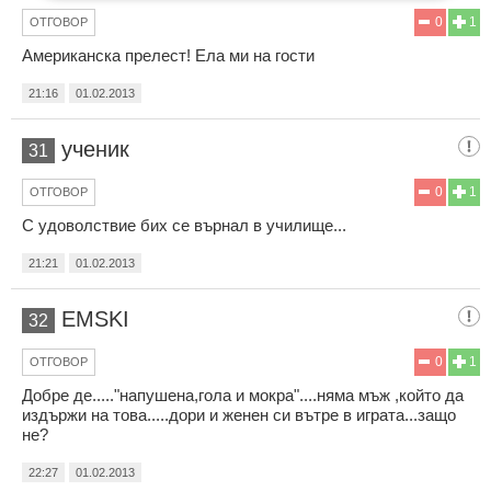
0
1
ОТГОВОР
Американска прелест! Ела ми на гости
21:16
01.02.2013
ученик
31
0
1
ОТГОВОР
С удоволствие бих се върнал в училище...
21:21
01.02.2013
EMSKI
32
0
1
ОТГОВОР
Добре де....."напушена,гола и мокра"....няма мъж ,който да
издържи на това.....дори и женен си вътре в играта...защо
не?
22:27
01.02.2013