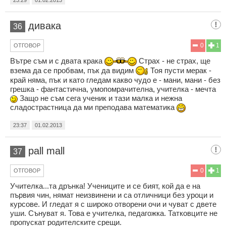
дивака
36
0
1
ОТГОВОР
Вътре съм и с двата крака
Страх - не страх, ще
взема да се пробвам, пък да видим
Тоя пусти мерак -
край няма, пък и като гледам какво чудо е - мани, мани - без
грешка - фантастична, умопомрачителна, учителка - мечта
Защо не съм сега ученик и тази малка и нежна
сладострастница да ми преподава математика
23:37
01.02.2013
pall mall
37
0
1
ОТГОВОР
Учителка...та дрънка! Учениците и се бият, кой да е на
първия чин, нямат неизвинени и са отличници без уроци и
курсове. И гледат я с широко отворени очи и чуват с двете
уши. Сънуват я. Това е учителка, педагожка. Татковците не
пропускат родителските срещи.