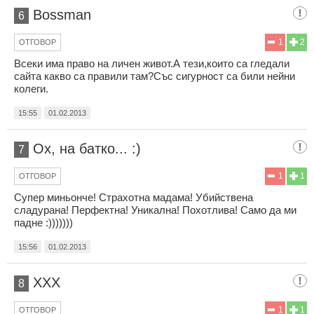
Bossman
6
1
2
ОТГОВОР
Всеки има право на личен живот.А тези,които са гледали
сайта какво са правили там?Със сигурност са били нейни
колеги.
15:55
01.02.2013
Ох, на батко... :)
7
1
1
ОТГОВОР
Супер миньонче! Страхотна мадама! Убийствена
сладурана! Перфектна! Уникална! Похотлива! Само да ми
падне :)))))))
15:56
01.02.2013
ХХХ
8
1
1
ОТГОВОР