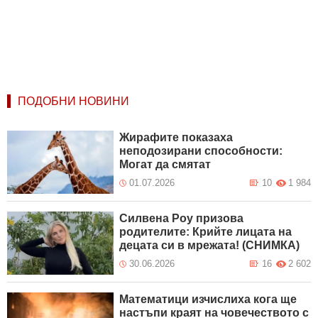
ПОДОБНИ НОВИНИ
Жирафите показаха
неподозирани способности:
Могат да смятат
01.07.2026
10
1 984
Силвена Роу призова
родителите: Крийте лицата на
децата си в мрежата! (СНИМКА)
30.06.2026
16
2 602
Математици изчислиха кога ще
настъпи краят на човечеството с