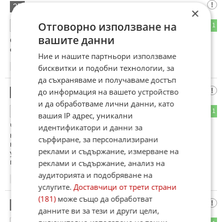
уха
25
×
Отговорно използване на
0
1
ОТГОВОР
вашите данни
СЕКС на челна стойка!
ох, какооо ! :))
Ние и нашите партньори използваме
бисквитки и подобни технологии, за
20:46
01.02.2013
да съхраняваме и получаваме достъп
$$$
до информация на вашето устройство
26
и да обработваме лични данни, като
0
1
ОТГОВОР
вашия IP адрес, уникални
Челната стойка на спалната, направо надъхва, сумати
идентификатори и данни за
народ, ще мастру***а на тази снимка... Ехх от каде тоя
сърфиране, за персонализирани
късмет и в България да има такива даскали, поне като не
реклами и съдържание, измерване на
учат децата, да се отракват и по-лесно да си намират
партньори в живота, и ще бием циганите по население!
реклами и съдържание, анализ на
аудиторията и подобряване на
20:55
01.02.2013
услугите.
Доставчици от трети страни
(181)
може също да обработват
kibika
27
данните ви за тези и други цели,