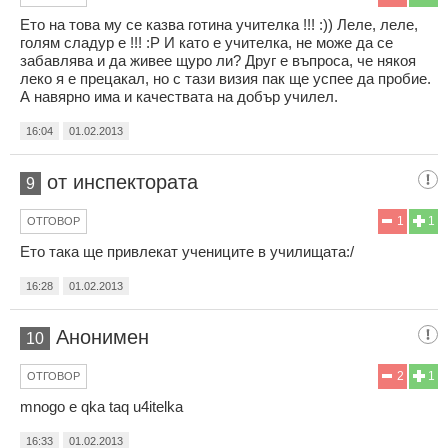
Ето на това му се казва готина учителка !!! :)) Леле, леле,
голям сладур е !!! :P И като е учителка, не може да се
забавлява и да живее щуро ли? Друг е въпроса, че някоя
леко я е прецакал, но с тази визия пак ще успее да пробие.
А навярно има и качествата на добър училел.
16:04
01.02.2013
от инспектората
9
1
1
ОТГОВОР
Ето така ще привлекат учениците в училищата:/
16:28
01.02.2013
Анонимен
10
2
1
ОТГОВОР
mnogo e qka taq u4itelka
16:33
01.02.2013