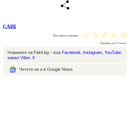
САЩ
☆
☆
☆
☆
☆
Поставете оценка:
Оценка
от
0
гласа.
Новините на Fakti.bg – във
Facebook
,
Instagram
,
YouTube
,
канал Viber
,
X
Четете ни и в Google News