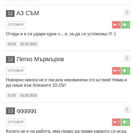
АЗ СЪМ
11
0
1
ОТГОВОР
Отиди и и си удари една ч....я, за да се успокоиш !!! :)
16:34
01.02.2013
Петко Мърмъров
12
0
1
ОТГОВОР
Навярно никога не е писала неизвинени отсъствия! Няма и
да пише във близките 10-15г!
17:32
01.02.2013
qqqqqq
13
2
1
ОТГОВОР
Когато не е на работа, има право да прави каквото си иска.