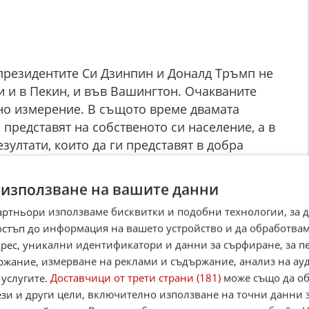
 президентите Си Дзинпин и Доналд Тръмп не
ни и в Пекин, и във Вашингтон. Очакваните
но измерение. В същото време двамата
представят на собственото си население, а в
зултати, които да ги представят в добра
 използване на вашите данни
артньори използваме бисквитки и подобни технологии, за 
ай. Той знае отлично, че може да разчита на
остъп до информация на вашето устройство и да обработва
тветните обещания. Пекин не иска с
адрес, уникални идентификатори и данни за сърфиране, за 
тави в неудобно положение своя президент,
ржание, измерване на реклами и съдържание, анализ на ау
преки това Тръмп трябва да поддържа запас с
 услугите.
Доставчици от трети страни (181)
може също да об
ези и други цели, включително използване на точни данни 