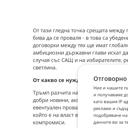
От тази гледна точка срещата между
бива да се проваля - в това са убеде
договорки между тях ще имат глобал
амбициозни държавни глави искат да 
случая със САЩ и на избирателите, ре
светлина.
Отговорно
От какво се нуждае Тръмп
Ние и нашите п
Тръмп разчита на комунистически Кит
и получаваме д
добри новини, ако Китай направи съо
като вашия IP 
евентуален провал на срещата да пос
реклами и съдъ
който е на власт вече 13 години. Въ
подобряване на
компромиси.
данните ви за т