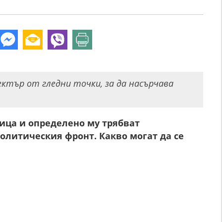
ектър от гледни точки, за да насърчава
ица и определено му трябват
литическия фронт. Какво могат да се