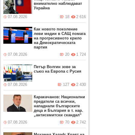
внимателно наблюдават
Украйна
07.08.2026
18
2 616
Как новото поколение
леви медии в САЩ помага
на прогресивното крило
на Демократическата
партия
07.08.2026
20
1 724
Петър Волгин зове за
съюз на Европа с Русия
07.08.2026
127
2 430
Каракачанов: Национални
предатели са всички,
нападнали българските
деца и България в т. нар.
„антисемитски скандал“
07.08.2026
70
2 742
Мохамед Халаф: Краят на