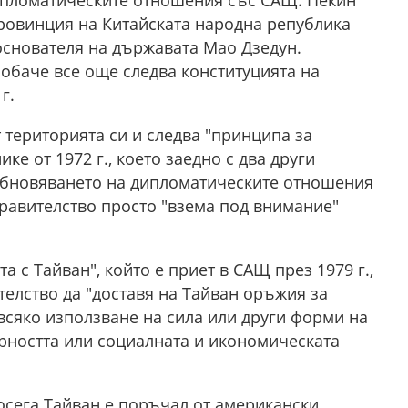
дипломатическите отношения със САЩ. Пекин
провинция на Китайската народна република
 основателя на държавата Мао Дзедун.
обаче все още следва конституцията на
г.
 територията си и следва "принципа за
е от 1972 г., което заедно с два други
зобновяването на дипломатическите отношения
равителство просто "взема под внимание"
 с Тайван", който е приет в САЩ през 1979 г.,
лство да "доставя на Тайван оръжия за
 всяко използване на сила или други форми на
урността или социалната и икономическата
осега Тайван е поръчал от американски