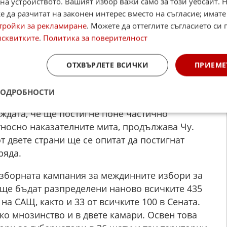
на устройството. Вашият избор важи само за този уебсайт. 
телни новини на външнополитическия фронт",
 да разчитат на законен интерес вместо на съгласие; имате
тръст "Пангоал" в китайската столица и бивш
тройки за рекламиране
. Можете да оттеглите съгласието си 
за международни отношения. "Доверието към
исквитките
.
Политика за поверителност
реди междинните избори през ноември. Явно
ави бързо на колене съюзника на Китай -
ОТХВЪРЛЕТЕ ВСИЧКИ
ПРИЕМЕ
ход в Пекин, което да използва като коз в
той.
ПОДРОБНОСТИ
ждата, че ще постигне поне частично
тносно наказателните мита, продължава Чу.
 двете страни ще се опитат да постигнат
ряда.
изборната кампания за междинните избори за
ще бъдат разпределени наново всичките 435
на САЩ, както и 33 от всичките 100 в Сената.
о мнозинство и в двете камари. Освен това