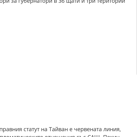
ри за губернатори в 36 щати и три територии
правния статут на Тайван е червената линия,