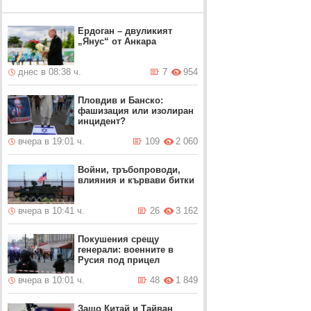
Ердоган – двуликият
„Янус“ от Анкара
днес в 08:38 ч.
7
954
Пловдив и Банско:
фашизация или изолиран
инцидент?
вчера в 19:01 ч.
109
2 060
Войни, тръбопроводи,
влияния и кървави битки
вчера в 10:41 ч.
26
3 162
Покушения срещу
генерали: военните в
Русия под прицел
вчера в 10:01 ч.
48
1 849
Защо Китай и Тайван