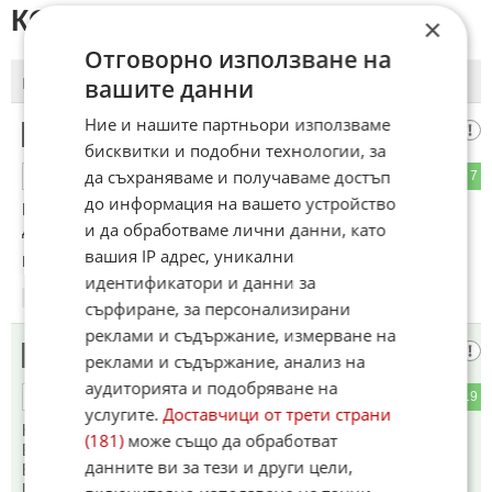
КОМЕНТАРИ КЪМ СТАТИЯТА
×
Отговорно използване на
вашите данни
ПОСЛЕДНИ
ПЪРВИ
Ние и нашите партньори използваме
Трол
1
бисквитки и подобни технологии, за
да съхраняваме и получаваме достъп
26
7
ОТГОВОР
до информация на вашето устройство
Щом и в Британия печели копейка, работите не отиват на
и да обработваме лични данни, като
добре.
вашия IP адрес, уникални
Коментиран от
#5
,
#6
,
#11
идентификатори и данни за
10:02
14.05.2026
сърфиране, за персонализирани
реклами и съдържание, измерване на
🇧🇬БАЙ Х@Й‼️
2
реклами и съдържание, анализ на
аудиторията и подобряване на
7
19
ОТГОВОР
услугите.
Доставчици от трети страни
Найджъл Фараж беше ключова фигура в кампанията за
(181)
може също да обработват
Брекзит, настоявайки Обединеното кралство да напусне
данните ви за тези и други цели,
ЕС❗
Измами Шотландия и тям щяха да го спукат отбой❗