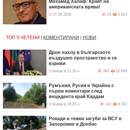
Мохамед Халаф: Краят на
американската врява!
07.08.2026
24
3 913
ТОП 5
ЧЕТЕНИ
|
КОМЕНТИРАНИ
|
НОВИ
Дрон нахлу в българското
въздушно пространство и се
взриви
вчера в 12:26 ч.
343
10 869
Румъния, Русия и Украйна с
първи коментари след
инцидента край Кардам
вчера в 18:25 ч.
110
9 267
Рокади и тежки загуби за ВСУ в
Запорожие и Донбас