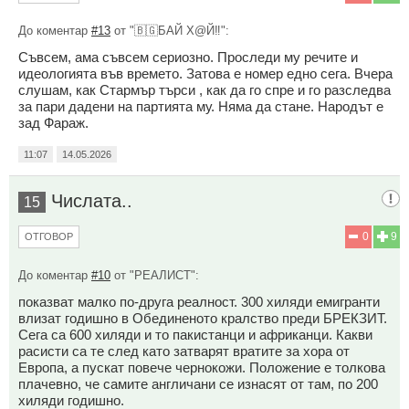
До коментар
#13
от "🇧🇬БАЙ Х@Й‼️":
Съвсем, ама съвсем сериозно. Проследи му речите и
идеологията във времето. Затова е номер едно сега. Вчера
слушам, как Стармър търси , как да го спре и го разследва
за пари дадени на партията му. Няма да стане. Народът е
зад Фараж.
11:07
14.05.2026
Числата..
15
0
9
ОТГОВОР
До коментар
#10
от "РЕАЛИСТ":
показват малко по-друга реалност. 300 хиляди емигранти
влизат годишно в Обединеното кралство преди БРЕКЗИТ.
Сега са 600 хиляди и то пакистанци и африканци. Какви
расисти са те след като затварят вратите за хора от
Европа, а пускат повече чернокожи. Положение е толкова
плачевно, че самите англичани се изнасят от там, по 200
хиляди годишно.