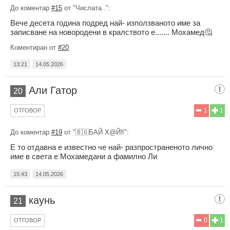
До коментар
#15
от "Числата..":
Вече десета година подред най- използваното име за
записване на новородени в кралството е....... Мохамед🤔
Коментиран от
#20
13:21
14.05.2026
Али Гатор
20
1
1
ОТГОВОР
До коментар
#19
от "🇧🇬БАЙ Х@Й‼️":
Е то отдавна е известно че най- разпространеното лично
име в света е Мохамедани а фамилно Ли
15:43
14.05.2026
каунь
21
0
1
ОТГОВОР