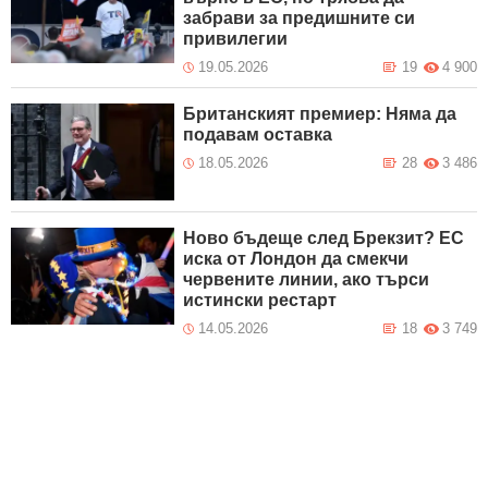
забрави за предишните си
привилегии
19.05.2026
19
4 900
Британският премиер: Няма да
подавам оставка
18.05.2026
28
3 486
Ново бъдеще след Брекзит? ЕС
иска от Лондон да смекчи
червенитe линии, ако търси
истински рестарт
14.05.2026
18
3 749