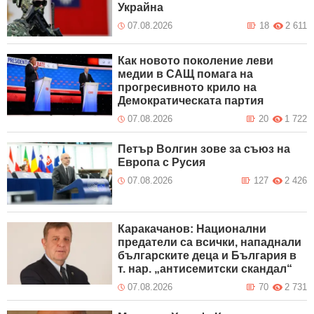
Украйна
07.08.2026
18
2 611
Как новото поколение леви
медии в САЩ помага на
прогресивното крило на
Демократическата партия
07.08.2026
20
1 722
Петър Волгин зове за съюз на
Европа с Русия
07.08.2026
127
2 426
Каракачанов: Национални
предатели са всички, нападнали
българските деца и България в
т. нар. „антисемитски скандал“
07.08.2026
70
2 731