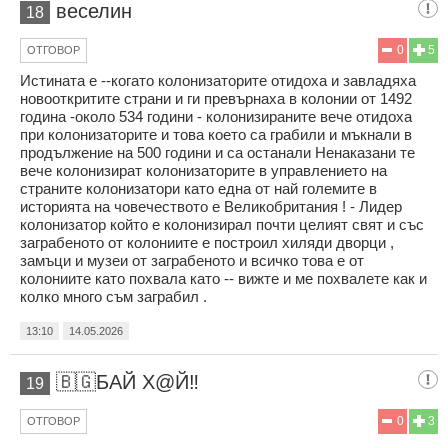
веселин
18
0
5
ОТГОВОР
Истината е --когато колонизаторите отидоха и завладяха
новооткритите страни и ги превърнаха в колонии от 1492
година -около 534 години - колонизираните вече отидоха
при колонизаторите и това което са грабили и мъкнали в
продължение на 500 години и са останали Ненаказани те
вече колонизират колонизаторите в управлението на
страните колонизатори като една от най големите в
историята на човечеството е Великобритания ! - Лидер
колонизатор който е колонизирал почти целият свят и със
заграбеното от колониите е построил хиляди дворци ,
замъци и музеи от заграбеното и всичко това е от
колониите като похвала като -- вижте и ме похвалете как и
колко много съм заграбил .
13:10
14.05.2026
🇧🇬БАЙ Х@Й‼️
19
0
3
ОТГОВОР