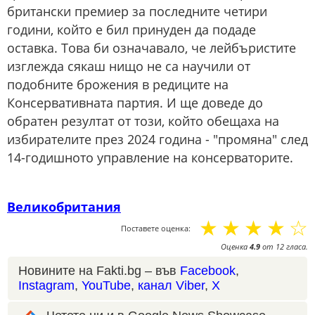
британски премиер за последните четири
години, който е бил принуден да подаде
оставка. Това би означавало, че лейбъристите
изглежда сякаш нищо не са научили от
подобните брожения в редиците на
Консервативната партия. И ще доведе до
обратен резултат от този, който обещаха на
избирателите през 2024 година - "промяна" след
14-годишното управление на консерваторите.
Великобритания
☆
☆
☆
☆
☆
Поставете оценка:
Оценка
4.9
от
12
гласа.
Новините на Fakti.bg – във
Facebook
,
Instagram
,
YouTube
,
канал Viber
,
X