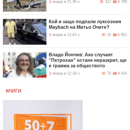
вчера в 21:38 ч.
317
6 780
Кой и защо подпали луксозния
Maybach на Митьо Очите?
вчера в 13:43 ч.
32
5 851
Владо Йончев: Ако случаят
"Петрохан" остане неразкрит, ще
е травма за обществото
вчера в 12:18 ч.
75
4 415
КНИГИ