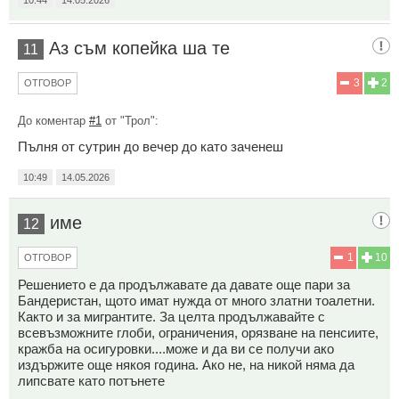
Аз съм копейка ша те
11
3
2
ОТГОВОР
До коментар
#1
от "Трол":
Пълня от сутрин до вечер до като заченеш
10:49
14.05.2026
име
12
1
10
ОТГОВОР
Решението е да продължавате да давате още пари за
Бандеристан, щото имат нужда от много златни тоалетни.
Както и за мигрантите. За целта продължавайте с
всевъзможните глоби, ограничения, орязване на пенсиите,
кражба на осигуровки....може и да ви се получи ако
издържите още някоя година. Ако не, на никой няма да
липсвате като потънете