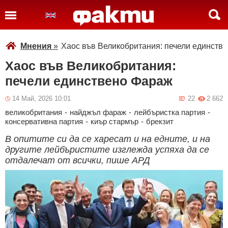
Мнения
»
Хаос във Великобритания: печели единств
Хаос във Великобритания:
печели единствено Фараж
14 Май, 2026 10:01
22
2 662
великобритания
-
найджъл фараж
-
лейбъристка партия
-
консервативна партия
-
киър стармър
-
брекзит
В опитите си да се харесат и на едните, и на
другите лейбъристите изглежда успяха да се
отдалечат от всички, пише АРД