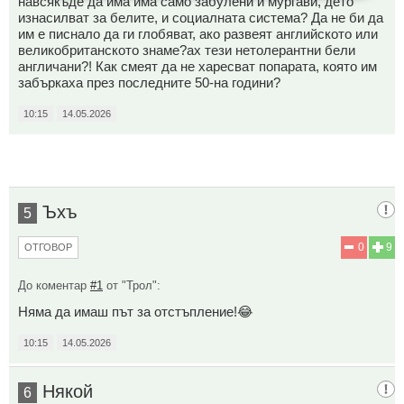
навсякъде да има има само забулени и мургави, дето
изнасилват за белите, и социалната система? Да не би да
им е писнало да ги глобяват, ако развеят английското или
великобританското знаме?ах тези нетолерантни бели
англичани?! Как смеят да не харесват попарата, която им
забъркаха през последните 50-на години?
10:15
14.05.2026
Ъхъ
5
0
9
ОТГОВОР
До коментар
#1
от "Трол":
Няма да имаш път за отстъпление!😂
10:15
14.05.2026
Някой
6