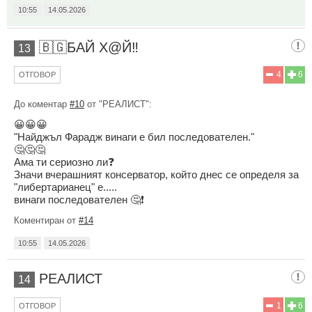
10:55
14.05.2026
🇧🇬БАЙ Х@Й‼️
13
4
6
ОТГОВОР
До коментар
#10
от "РЕАЛИСТ":
😀😀😀
"Найджъл Фарадж винаги е бил последователен."
🤔🤔🤔
Ама ти сериозно ли❓
Значи вчерашният консерватор, който днес се определя за
"либертарианец" е.....
винаги последователен 🤔❗
Коментиран от
#14
10:55
14.05.2026
РЕАЛИСТ
14
1
6
ОТГОВОР