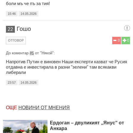
боли мъ че пъ за тия!
15:46
14.05.2026
Гошо
22
0
0
ОТГОВОР
До коментар
#6
от "Някой":
Напротив Путин е виновен Наши експерти казват че Русия
отдавна е инвестирала в разни "зелени" там всякакви
либерали
23:57
14.05.2026
ОЩЕ
НОВИНИ ОТ МНЕНИЯ
Ердоган – двуликият „Янус“ от
Анкара