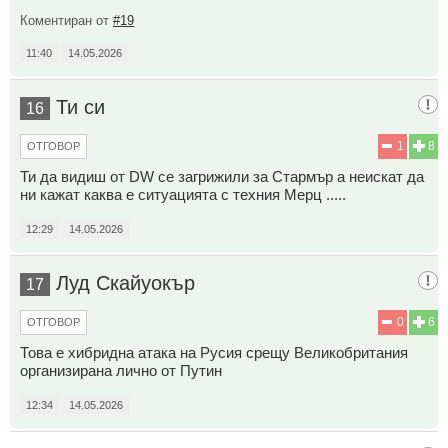
Коментиран от
#19
11:40
14.05.2026
Ти си
16
1
8
ОТГОВОР
Ти да видиш от DW се загрижили за Стармър а неискат да
ни кажат каква е ситуацията с техния Мерц .....
12:29
14.05.2026
Луд Скайуокър
17
0
6
ОТГОВОР
Това е хибридна атака на Русия срещу Великобритания
организирана лично от Путин
12:34
14.05.2026