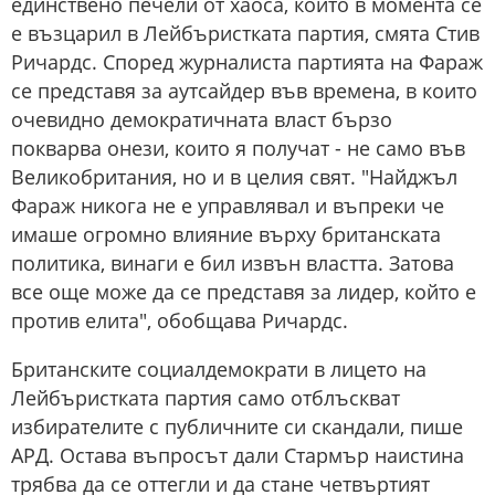
единствено печели от хаоса, който в момента се
е възцарил в Лейбъристката партия, смята Стив
Ричардс. Според журналиста партията на Фараж
се представя за аутсайдер във времена, в които
очевидно демократичната власт бързо
покварва онези, които я получат - не само във
Великобритания, но и в целия свят. "Найджъл
Фараж никога не е управлявал и въпреки че
имаше огромно влияние върху британската
политика, винаги е бил извън властта. Затова
все още може да се представя за лидер, който е
против елита", обобщава Ричардс.
Британските социалдемократи в лицето на
Лейбъристката партия само отблъскват
избирателите с публичните си скандали, пише
АРД. Остава въпросът дали Стармър наистина
трябва да се оттегли и да стане четвъртият