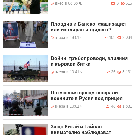
днес в 08:38 ч.
3
515
Пловдив и Банско: фашизация
или изолиран инцидент?
вчера в 19:01 ч.
109
2 034
Войни, тръбопроводи, влияния
и кървави битки
вчера в 10:41 ч.
26
3 131
Покушения срещу генерали:
военните в Русия под прицел
вчера в 10:01 ч.
48
1 831
Защо Китай и Тайван
внимателно наблюдават