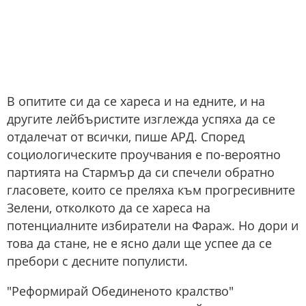
В опитите си да се хареса и на едните, и на
другите лейбъристите изглежда успяха да се
отдалечат от всички, пише АРД. Според
социологическите проучвания е по-вероятно
партията на Стармър да си спечели обратно
гласовете, които се преляха към прогресивните
Зелени, отколкото да се хареса на
потенциалните избиратели на Фараж. Но дори и
това да стане, не е ясно дали ще успее да се
пребори с десните популисти.
"Реформирай Обединеното кралство"