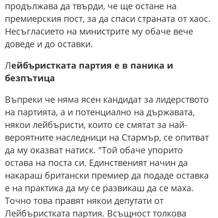
продължава да твърди, че ще остане на
премиерския пост, за да спаси страната от хаос.
Несъгласието на министрите му обаче вече
доведе и до оставки.
Л
ейбъристката партия е в паника и
безпътица
Въпреки че няма ясен кандидат за лидерството
на партията, а и потенциално на държавата,
някои лейбъристи, които се смятат за най-
вероятните наследници на Стармър, се опитват
да му оказват натиск. "Той обаче упорито
остава на поста си. Единственият начин да
накараш британски премиер да подаде оставка
е на практика да му се развикаш да се маха.
Точно това правят някои депутати от
Лейбъристката партия. Всъщност толкова