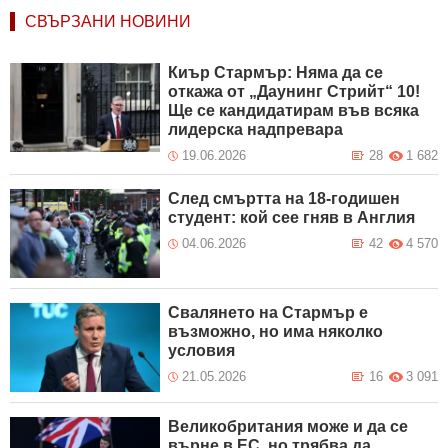
СВЪРЗАНИ НОВИНИ
Киър Стармър: Няма да се
откажа от „Даунинг Стрийт“ 10!
Ще се кандидатирам във всяка
лидерска надпревара
19.06.2026
28
1 682
След смъртта на 18-годишен
студент: кой сее гняв в Англия
04.06.2026
42
4 570
Свалянето на Стармър е
възможно, но има няколко
условия
21.05.2026
16
3 091
Великобритания може и да се
върне в ЕС, но трябва да