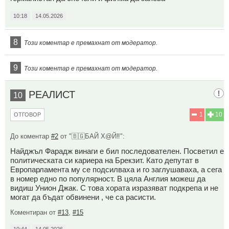
10:18
14.05.2026
8
Този коментар е премахнат от модератор.
9
Този коментар е премахнат от модератор.
РЕАЛИСТ
10
1
10
ОТГОВОР
До коментар
#2
от "🇧🇬БАЙ Х@Й‼️":
Найджъл Фарадж винаги е бил последователен. Посветил е
политическата си кариера на Брекзит. Като депутат в
Европарламента му се подсилваха и го заглушаваха, а сега
в номер едно по популярност. В цяла Англия можеш да
видиш Унион Джак. С това хората изразяват подкрепа и не
могат да бъдат обвинени , че са расисти.
Коментиран от
#13
,
#15
10:44
14.05.2026