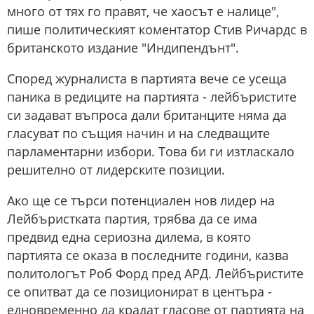
много от тях го правят, че хаосът е налице",
пише политическият коментатор Стив Ричардс в
британското издание "Индипендънт".
Според журналиста в партията вече се усеща
паника в редиците на партията - лейбъристите
си задават въпроса дали британците няма да
гласуват по същия начин и на следващите
парламентарни избори. Това би ги изтласкало
решително от лидерските позиции.
Ако ще се търси потенциален нов лидер на
Лейбъристката партия, трябва да се има
предвид една сериозна дилема, в която
партията се оказа в последните години, казва
политологът Роб Форд пред АРД. Лейбъристите
се опитват да се позиционират в центъра -
едновременно да крадат гласове от партията на