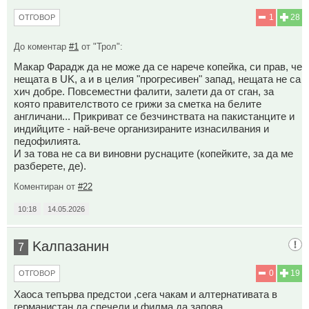
1
28
ОТГОВОР
До коментар
#1
от "Трол":
Макар Фарадж да не може да се нарече копейка, си прав, че
нещата в UK, а и в целия "прогресивен" запад, нещата не са
хич добре. Повсеместни фалити, залети да от сган, за
която правителството се грижи за сметка на белите
англичани... Прикриват се безчинствата на пакистанците и
индийците - най-вече организираните изнасилвания и
педофилията.
И за това не са ви виновни руснаците (копейките, за да ме
разберете, де).
Коментиран от
#22
10:18
14.05.2026
Kaлпазанин
7
0
19
ОТГОВОР
Хаоса тепърва предстои ,сега чакам и алтернативата в
германистан да спечели и филма да запова