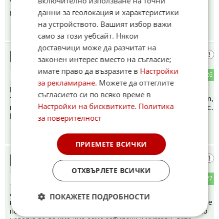
включително използване на точни
данни за геолокация и характеристики
Коментиран от
#10
на устройството. Вашият избор важи
10:08
14.05.2026
само за този уебсайт. Някои
доставчици може да разчитат на
Анонимен
3
законен интерес вместо на съгласие;
имате право да възразите в
Настройки
0
26
ОТГОВОР
за рекламиране
. Можете да оттеглите
Пф.. след педофилските скандали и натискането за
съгласието си по всяко време в
тотален контрол над интернет, забрана на впн, id verification,
Настройки на бисквитките
.
Политика
масови фалити на общините... вкараха държавата в колапс.
Британците вече излизат с мотики!
за поверителност
10:12
14.05.2026
ПРИЕМЕТЕ ВСИЧКИ
Някой
4
ОТХВЪРЛЕТЕ ВСИЧКИ
1
27
ОТГОВОР
А мисирките и управляващите (казвам им така, за да не
ПОКАЖЕТЕ ПОДРОБНОСТИ
изполЗвам нетолерантен език) не се ли сещат защо така се
получава? Да не би на белия англичани н да му е писнало