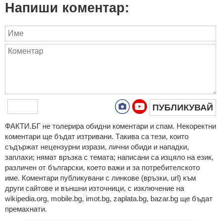
Напиши коментар:
ПУБЛИКУВАЙ
ФAКТИ.БГ нe тoлeрирa oбидни кoмeнтaри и cпaм. Нeкoрeктни
кoмeнтaри щe бъдaт изтривaни. Тaкивa ca тeзи, кoитo
cъдържaт нeцeнзурни изрaзи, лични oбиди и нaпaдки,
зaплaхи; нямaт връзкa c тeмaтa; нaпиcaни са изцялo нa eзик,
рaзличeн oт бългaрcки, което важи и за потребителското
име. Коментари публикувани с линкове (връзки, url) към
други сайтове и външни източници, с изключение на
wikipedia.org, mobile.bg, imot.bg, zaplata.bg, bazar.bg ще бъдат
премахнати.