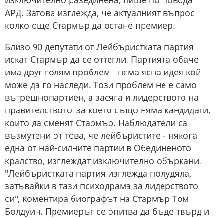
изключително разединена, пише по повода
АРД. Затова изглежда, че актуалният въпрос
колко още Стармър да остане премиер.
Близо 90 депутати от Лейбъристката партия
искат Стармър да се оттегли. Партията обаче
има друг голям проблем - няма ясна идея кой
може да го наследи. Този проблем не е само
вътрешнопартиен, а засяга и лидерството на
правителството, за което също няма кандидати,
които да сменят Стармър. Наблюдатели са
възмутени от това, че лейбъристите - някога
една от най-силните партии в Обединеното
кралство, изглеждат изключително объркани.
"Лейбъристката партия изглежда полудяла,
затъвайки в тази психодрама за лидерството
си", коментира биографът на Стармър Том
Болдуин. Премиерът се опитва да бъде твърд и