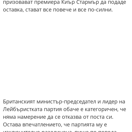
призовават премиера Киър Стармър да подаде
оставка, стават все повече и все по-силни.
Британският министър-председател и лидер на
Лейбъристката партия обаче е категоричен, че
няма намерение да се отказва от поста си.
Остава впечатлението, че партията му е