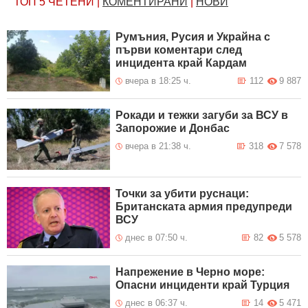
ТОП 5
ЧЕТЕНИ
|
КОМЕНТИРАНИ
|
НОВИ
Румъния, Русия и Украйна с
първи коментари след
инцидента край Кардам
вчера в 18:25 ч.
112
9 887
Рокади и тежки загуби за ВСУ в
Запорожие и Донбас
вчера в 21:38 ч.
318
7 578
Точки за убити руснаци:
Британската армия предупреди
ВСУ
днес в 07:50 ч.
82
5 578
Напрежение в Черно море:
Опасни инциденти край Турция
днес в 06:37 ч.
14
5 471