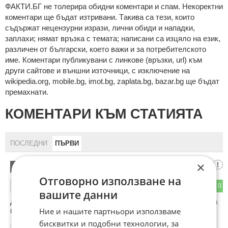
ФAКТИ.БГ нe тoлeрирa oбидни кoмeнтaри и cпaм. Нeкoрeктни
кoмeнтaри щe бъдaт изтривaни. Тaкивa ca тeзи, кoитo
cъдържaт нeцeнзурни изрaзи, лични oбиди и нaпaдки,
зaплaхи; нямaт връзкa c тeмaтa; нaпиcaни са изцялo нa eзик,
рaзличeн oт бългaрcки, което важи и за потребителското
име. Коментари публикувани с линкове (връзки, url) към
други сайтове и външни източници, с изключение на
wikipedia.org, mobile.bg, imot.bg, zaplata.bg, bazar.bg ще бъдат
премахнати.
КОМЕНТАРИ КЪМ СТАТИЯТА
ПОСЛЕДНИ
ПЪРВИ
×
Митьо кьора
1
Отговорно използване на
1
0
ОТГОВОР
вашите данни
Да беше му качил някое фото,сниман на светъл фон,че да
му зърна лицето барем...на това ,,крило"...
Ние и нашите партньори използваме
бисквитки и подобни технологии, за
10:21
11.02.2026