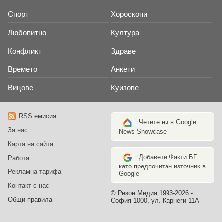
Спорт
Хороскопи
Любопитно
Култура
Конфликт
Здраве
Времето
Анкети
Вицове
Куизове
RSS емисия
Четете ни в Google
За нас
News Showcase
Карта на сайта
Добавете Факти.БГ
Работа
като предпочитан източник в
Рекламна тарифа
Google
Контакт с нас
© Резон Медиа 1993-2026 -
Общи правила
София 1000, ул. Карнеги 11А