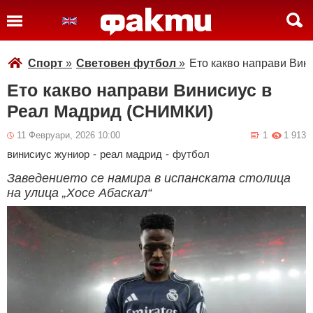
Спорт
»
Световен футбол
»
Ето какво направи Ви
Ето какво направи Винисиус в
Реал Мадрид (СНИМКИ)
11 Февруари, 2026 10:00
1
1 913
винисиус жуниор
-
реал мадрид
-
футбол
Заведението се намира в испанската столица
на улица „Хосе Абаскал“