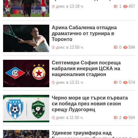
днес в 13:18 ч.
1
457
Арина Сабаленка отпадна
драматично от турнира в
Торонто
днес в 12:50 ч.
0
594
Септември София посреща
набралия инерция ЦСКА на
националния стадион
днес в 12:21 ч.
0
574
Черно море ще търси първата
си победа през новия сезон
срещу Лудогорец
днес в 11:50 ч.
2
564
Удинезе триумфира над