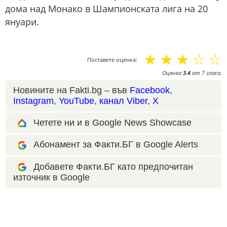
дома над Монако в Шампионската лига на 20
януари.
☆
☆
☆
☆
☆
Поставете оценка:
Оценка
3.4
от
7
гласа.
Новините на Fakti.bg – във
Facebook
,
Instagram
,
YouTube
,
канал Viber
,
X
Четете ни и в Google News Showcase
Абонамент за Факти.БГ в Google Alerts
Добавете Факти.БГ като предпочитан
източник в Google