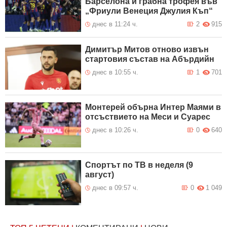
Барселона и грабна трофея във
„Фриули Венеция Джулия Къп“
днес в 11:24 ч.
2
915
Димитър Митов отново извън
стартовия състав на Абърдийн
днес в 10:55 ч.
1
701
Монтерей обърна Интер Маями в
отсъствието на Меси и Суарес
днес в 10:26 ч.
0
640
Спортът по ТВ в неделя (9
август)
днес в 09:57 ч.
0
1 049