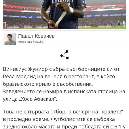
Павел Ковачев
Автор във Fakti.bg
Винисиус Жуниор събра съотборниците си от
Реал Мадрид на вечеря в ресторант, в който
бразилското крило е съсобственик.
Заведението се намира в испанската столица на
улица „Хосе Абаскал“.
Това не е първата отборна вечеря на „кралете“
в последно време. Футболистите се събраха
заедно около масата и преди победата си с 6:1 у