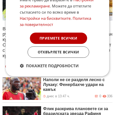
за рекламиране
. Можете да оттеглите
съгласието си по всяко време в
Настройки на бисквитките
.
Политика
за поверителност
В секция Спорт ще намерите тематична Куиз
рубрика. Периодично се публикува специализиран
ПРИЕМЕТЕ ВСИЧКИ
куиз с въпроси на различна спортна тематика.
След края на всеки тест може да видите резултат
с верните отговори, които сте натрупали. Другите
ОТХВЪРЛЕТЕ ВСИЧКИ
куизове може да намерите тук. Успех !
ПОКАЖЕТЕ ПОДРОБНОСТИ
ОЩЕ
НОВИНИ ОТ СПОРТ
Наполи не се разделя лесно с
Лукаку: Фенербахче удари на
камък
днес в 13:47 ч.
0
336
Флик разкрива плановете си за
бразилската звезда Рафиня