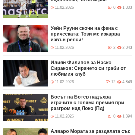
11.02.2026
0
1 303
Уейн Рууни скочи на фена с
прическата: Този ме изкарва
извън релси!
11.02.2026
2
2 043
Илиян Филипов за Наско
Сираков: Сирачето си граби от
любимия клуб
11.02.2026
12
4 849
Босът на Ботев надъхва
играчите с голяма премия при
разгром над Локо (Пд)
11.02.2026
0
1 394
Алваро Мората за раздялата със