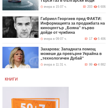
търси газ в български води
вчера в 15:07 ч.
203
6 606
Габриел Георгиев пред ФАКТИ:
Информацията за продажбата на
киноцентър „Бояна“ първо
дойде от чужбина
вчера в 09:07 ч.
17
5 406
Захарова: Западната помощ
можеше да превърне Украйна в
„технологичен Дубай“
вчера в 11:31 ч.
99
4 882
КНИГИ