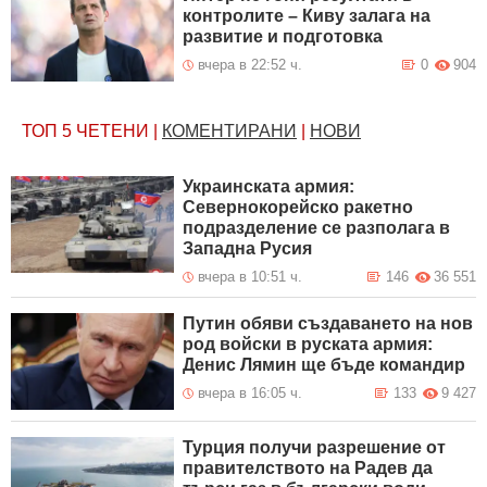
контролите – Киву залага на
развитие и подготовка
вчера в 22:52 ч.
0
904
ТОП 5
ЧЕТЕНИ
|
КОМЕНТИРАНИ
|
НОВИ
Украинската армия:
Севернокорейско ракетно
подразделение се разполага в
Западна Русия
вчера в 10:51 ч.
146
36 551
Путин обяви създаването на нов
род войски в руската армия:
Денис Лямин ще бъде командир
вчера в 16:05 ч.
133
9 427
Турция получи разрешение от
правителството на Радев да