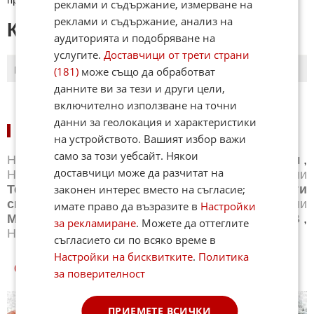
реклами и съдържание, измерване на
реклами и съдържание, анализ на
КОМЕНТАРИ КЪМ СТАТИЯТА
аудиторията и подобряване на
услугите.
Доставчици от трети страни
(181)
може също да обработват
ПОСЛЕДНИ
ПЪРВИ
данните ви за тези и други цели,
включително използване на точни
данни за геолокация и характеристики
НОВИНИ ПО СПОРТОВЕ:
на устройството. Вашият избор важи
само за този уебсайт. Някои
Новини
Бг футбол
,
Новини
Световен футбол
,
доставчици може да разчитат на
Новини
Баскетбол
,
Новини
Волейбол
,
Новини
Тенис
,
законен интерес вместо на съгласие;
Новини
Бойни спортове
,
Новини
Други
спортове
,
Новини
Лека атлетика
,
Новини
имате право да възразите в
Настройки
Моторни спортове
,
Новини
Спортът по ТВ
,
за рекламиране
. Можете да оттеглите
Новини
Зимни спортове
съгласието си по всяко време в
Настройки на бисквитките
.
Политика
СПОРТ КУИЗОВЕ
за поверителност
ПРИЕМЕТЕ ВСИЧКИ