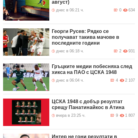
август)
днес в 06:21 ч.
0
634
Георги Русев: Рядко се
получават такива мачове в
последните години
днес в 06:18 ч.
2
931
Гръцките медии побесняха след
хикса на ПАО с ЦСКА 1948
днес в 06:04 ч.
4
2 107
ЦСКА 1948 с добър резултат
срещу Панатинайкос в Атина
вчера в 23:25 ч.
9
1 807
Интер не гони резултати в