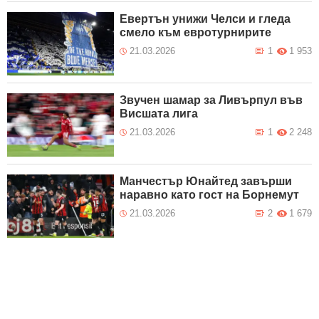
Евертън унижи Челси и гледа
смело към евротурнирите
21.03.2026
1
1 953
Звучен шамар за Ливърпул във
Висшата лига
21.03.2026
1
2 248
Манчестър Юнайтед завърши
наравно като гост на Борнемут
21.03.2026
2
1 679