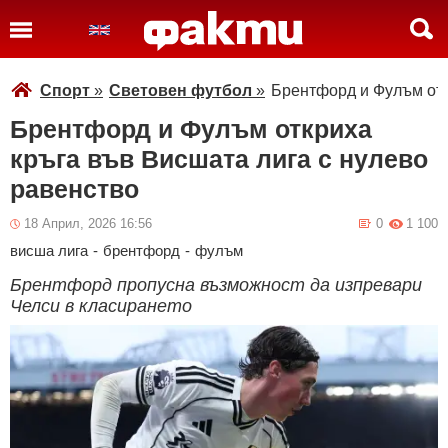
Спорт
»
Световен футбол
»
Брентфорд и Фулъм отк
Брентфорд и Фулъм откриха
кръга във Висшата лига с нулево
равенство
18 Април, 2026 16:56
0
1 100
висша лига
-
брентфорд
-
фулъм
Брентфорд пропусна възможност да изпревари
Челси в класирането