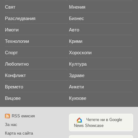
Свят
Мнения
Разследвания
Бизнес
Имоти
Авто
Технологии
Крими
Спорт
Хороскопи
Любопитно
Култура
Конфликт
Здраве
Времето
Анкети
Вицове
Куизове
RSS емисия
Четете ни в Google
За нас
News Showcase
Карта на сайта