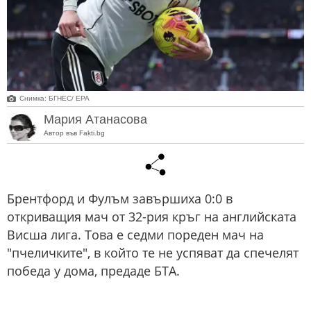
Снимка: БГНЕС/ EPA
Мария Атанасова
Автор във Fakti.bg
Брентфорд и Фулъм завършиха 0:0 в
откриващия мач от 32-рия кръг на английската
Висша лига. Това е седми пореден мач на
"пчеличките", в който те не успяват да спечелят
победа у дома, предаде БТА.