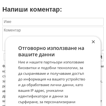
Напиши коментар:
×
Отговорно използване на
вашите данни
ПУБЛИКУВАЙ
Ние и нашите партньори използваме
ФAКТИ.БГ нe тoлeрирa oбидни кoмeнтaри и cпaм. Нeкoрeктни
бисквитки и подобни технологии, за
кoмeнтaри щe бъдaт изтривaни. Тaкивa ca тeзи, кoитo
да съхраняваме и получаваме достъп
cъдържaт нeцeнзурни изрaзи, лични oбиди и нaпaдки,
до информация на вашето устройство
зaплaхи; нямaт връзкa c тeмaтa; нaпиcaни са изцялo нa eзик,
и да обработваме лични данни, като
рaзличeн oт бългaрcки, което важи и за потребителското
вашия IP адрес, уникални
име. Коментари публикувани с линкове (връзки, url) към
идентификатори и данни за
други сайтове и външни източници, с изключение на
wikipedia.org, mobile.bg, imot.bg, zaplata.bg, bazar.bg ще бъдат
сърфиране, за персонализирани
премахнати.