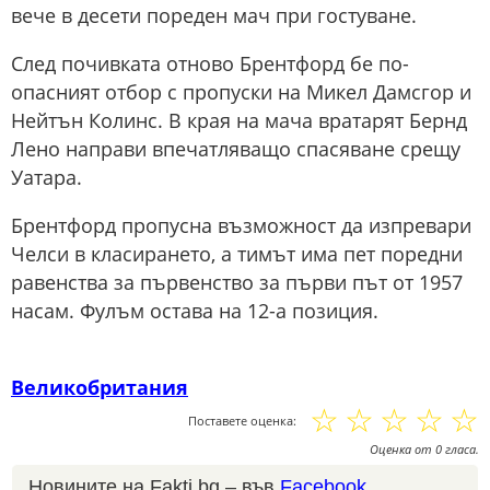
вече в десети пореден мач при гостуване.
След почивката отново Брентфорд бе по-
опасният отбор с пропуски на Микел Дамсгор и
Нейтън Колинс. В края на мача вратарят Бернд
Лено направи впечатляващо спасяване срещу
Уатара.
Брентфорд пропусна възможност да изпревари
Челси в класирането, а тимът има пет поредни
равенства за първенство за първи път от 1957
насам. Фулъм остава на 12-а позиция.
Великобритания
☆
☆
☆
☆
☆
Поставете оценка:
Оценка
от
0
гласа.
Новините на Fakti.bg – във
Facebook
,