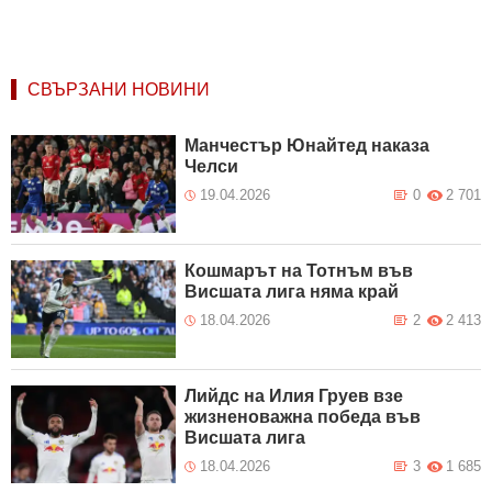
СВЪРЗАНИ НОВИНИ
Манчестър Юнайтед наказа
Челси
19.04.2026
0
2 701
Кошмарът на Тотнъм във
Висшата лига няма край
18.04.2026
2
2 413
Лийдс на Илия Груев взе
жизненоважна победа във
Висшата лига
18.04.2026
3
1 685