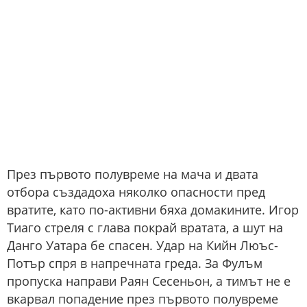
През първото полувреме на мача и двата
отбора създадоха няколко опасности пред
вратите, като по-активни бяха домакините. Игор
Тиаго стреля с глава покрай вратата, а шут на
Данго Уатара бе спасен. Удар на Кийн Люъс-
Потър спря в напречната греда. За Фулъм
пропуска направи Раян Сесеньон, а тимът не е
вкарвал попадение през първото полувреме