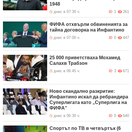
1948
днес в 07:30 ч.
1
261
ФИФА отхвърли обвиненията за
тайна договорка на Инфантино
днес в 07:00 ч.
0
447
25 000 приветстваха Мохамед
Салахв Трабзон
днес в 06:45 ч.
3
671
Ново скандално разкритие:
Инфантино искал да ребрандира
Суперлигата като „Суперлига на
ФИФА“
днес в 06:30 ч.
0
640
Спортът по ТВ в четвъртък (6