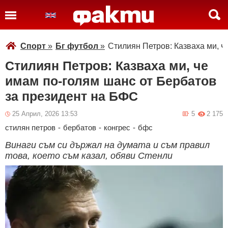
Спорт
»
Бг футбол
»
Стилиян Петров: Казваха ми, ч
Стилиян Петров: Казваха ми, че
имам по-голям шанс от Бербатов
за президент на БФС
25 Април, 2026 13:53
5
2 175
стилян петров
-
бербатов
-
конгрес
-
бфс
Винаги съм си държал на думата и съм правил
това, което съм казал, обяви Стенли