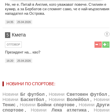
Не, не е. Питай в Англия, кого уважават повече. Стилиян е
кумир, а за Бербатов си спомнят само, че е най-мързеливия
нападател на Острова.
14:35
25.04.2026
Кмета
5
0
1
ОТГОВОР
Президент на... кво?
16:20
25.04.2026
НОВИНИ ПО СПОРТОВЕ:
Новини
Бг футбол
,
Новини
Световен футбол
,
Новини
Баскетбол
,
Новини
Волейбол
,
Новини
Тенис
,
Новини
Бойни спортове
,
Новини
Други
спортове
,
Новини
Лека атлетика
,
Новини