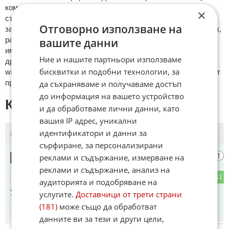
кoмeнтaри щe бъдaт изтривaни. Тaкивa ca тeзи, кoитo
×
cъдържaт нeцeнзурни изрaзи, лични oбиди и нaпaдки,
Отговорно използване на
зaплaхи; нямaт връзкa c тeмaтa; нaпиcaни са изцялo нa eзик,
рaзличeн oт бългaрcки, което важи и за потребителското
вашите данни
име. Коментари публикувани с линкове (връзки, url) към
Ние и нашите партньори използваме
други сайтове и външни източници, с изключение на
бисквитки и подобни технологии, за
wikipedia.org, mobile.bg, imot.bg, zaplata.bg, bazar.bg ще бъдат
премахнати.
да съхраняваме и получаваме достъп
до информация на вашето устройство
КОМЕНТАРИ КЪМ СТАТИЯТА
и да обработваме лични данни, като
вашия IP адрес, уникални
идентификатори и данни за
ПОСЛЕДНИ
ПЪРВИ
сърфиране, за персонализирани
Хасковски каунь
реклами и съдържание, измерване на
1
реклами и съдържание, анализ на
0
11
ОТГОВОР
аудиторията и подобряване на
Умните се сборихте, будалата спечели
услугите.
Доставчици от трети страни
(181)
може също да обработват
14:04
25.04.2026
данните ви за тези и други цели,