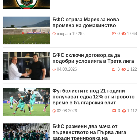
БФС отряза Марек за нова
промяна на домакинство
вчера в 19:28 ч.
0
1 068
БФС сключи договор,за да
подобри условията в Трета лига
04.08.2026
3
1 122
Футболистите под 21 години
получават едва 12% от игровото
време в българския елит
02.08.2026
0
1 112
БФС размени два мача от
първенството на Първа лига
заради тренировка на