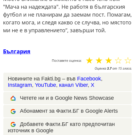
"Мача на надеждата". Не работя в българския
футбол и не планирам да заемам пост. Помагам,
когато мога, и следя какво се случва, но мястото
ми не е в управлението“, завърши той.
България
☆
☆
☆
☆
☆
Поставете оценка:
Оценка
3.7
от
15
гласа.
Новините на Fakti.bg – във
Facebook
,
Instagram
,
YouTube
,
канал Viber
,
X
Четете ни и в Google News Showcase
Абонамент за Факти.БГ в Google Alerts
Добавете Факти.БГ като предпочитан
източник в Google