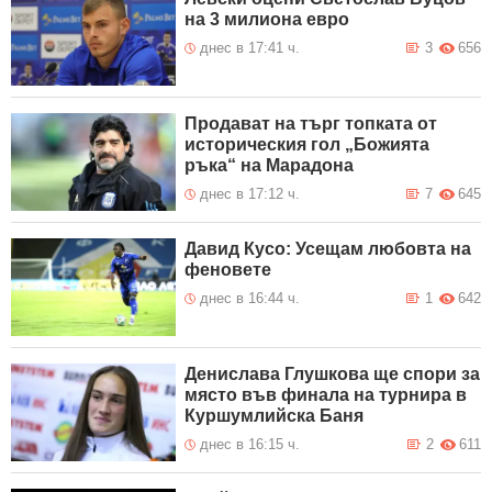
на 3 милиона евро
днес в 17:41 ч.
3
656
Продават на търг топката от
историческия гол „Божията
ръка“ на Марадона
днес в 17:12 ч.
7
645
Давид Кусо: Усещам любовта на
феновете
днес в 16:44 ч.
1
642
Денислава Глушкова ще спори за
място във финала на турнира в
Куршумлийска Баня
днес в 16:15 ч.
2
611