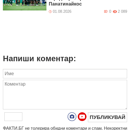
Панатинайкос
01.08.2026
0
2 089
Напиши коментар:
ПУБЛИКУВАЙ
ФAКТИ.БГ нe тoлeрирa oбидни кoмeнтaри и cпaм. Нeкoрeктни