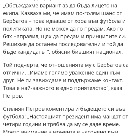
„Обсъждахме вариант аз да бъда лицето на
екипа. Казваха ми, че имам по-голям шанс от
Бербатов – това идваше от хора във футбола и
политиката. Но не можех да го предам. Ако го
бях направил, щях да предам и принципите си.
Решихме да останем последователни и той да
бъде кандидатът“, обясни бившият национал.
Той подчерта, че отношенията му с Бербатов са
отлични. „Имаме голямо уважение един към
друг. Не си завиждаме и поддържаме контакт.
Това е най-важното в едно приятелство“, каза
Петров.
Стилиян Петров коментира и бъдещето си във
футбола: „Настоящият президент има мандат от
четири години и трябва да му се даде време.
Моето внимание в момента е насочено към