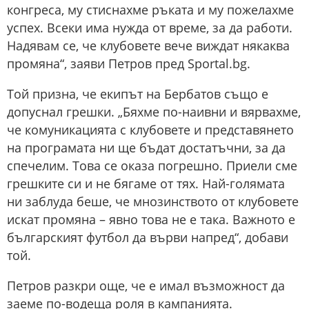
конгреса, му стиснахме ръката и му пожелахме
успех. Всеки има нужда от време, за да работи.
Надявам се, че клубовете вече виждат някаква
промяна“, заяви Петров пред Sportal.bg.
Той призна, че екипът на Бербатов също е
допуснал грешки. „Бяхме по-наивни и вярвахме,
че комуникацията с клубовете и представянето
на програмата ни ще бъдат достатъчни, за да
спечелим. Това се оказа погрешно. Приели сме
грешките си и не бягаме от тях. Най-голямата
ни заблуда беше, че мнозинството от клубовете
искат промяна – явно това не е така. Важното е
българският футбол да върви напред“, добави
той.
Петров разкри още, че е имал възможност да
заеме по-водеща роля в кампанията.