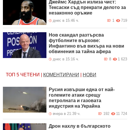
Джеймс Хардън излиза чист:
Тексаски съд прекрати делото за
незаконно оръжие
днес в 15:46 ч.
1
719
Нов скандал разтърсва
футболните върхове:
Инфантино във вихъра на нови
обвинения за тайна афера
днес в 15:16 ч.
8
1 623
ТОП 5
ЧЕТЕНИ
|
КОМЕНТИРАНИ
|
НОВИ
Русия извърши една от най-
големите атаки срещу
петролната и газовата
индустрия на Украйна
вчера в 21:39 ч.
192
11 724
Дрон нахлу в българското