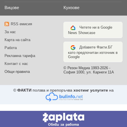
Вицове
Куизове
RSS емисия
Четете ни в Google
За нас
News Showcase
Карта на сайта
Добавете Факти.БГ
Работа
като предпочитан източник в
Рекламна тарифа
Google
Контакт с нас
© Резон Медиа 1993-2026 -
Общи правила
София 1000, ул. Карнеги 11А
©
ФАКТИ
ползва и препоръчва
хостинг услугите
на