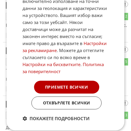
включително използване на точни
Продажно мекере
2
данни за геолокация и характеристики
на устройството. Вашият избор важи
3
2
ОТГОВОР
само за този уебсайт. Някои
Бойко Борисов ли ти го каза, а жена ти има най-голям шанс.
доставчици може да разчитат на
законен интерес вместо на съгласие;
14:20
25.04.2026
имате право да възразите в
Настройки
Иван
за рекламиране
. Можете да оттеглите
3
съгласието си по всяко време в
3
5
ОТГОВОР
Настройки на бисквитките
.
Политика
Този който ти е казал тази глупост явно те е излъгал
за поверителност
Коментиран от
#4
ПРИЕМЕТЕ ВСИЧКИ
14:25
25.04.2026
ОТХВЪРЛЕТЕ ВСИЧКИ
РЕАЛИСТ
4
2
3
ОТГОВОР
ПОКАЖЕТЕ ПОДРОБНОСТИ
До коментар
#3
от "Иван":