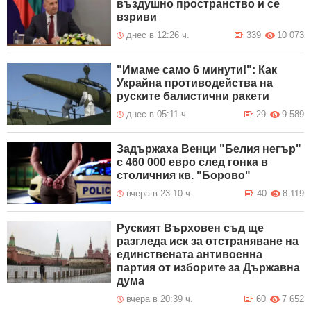
въздушно пространство и се
взриви
днес в 12:26 ч.
339
10 073
"Имаме само 6 минути!": Как
Украйна противодейства на
руските балистични ракети
днес в 05:11 ч.
29
9 589
Задържаха Венци "Белия негър"
с 460 000 евро след гонка в
столичния кв. "Борово"
вчера в 23:10 ч.
40
8 119
Руският Върховен съд ще
разгледа иск за отстраняване на
единствената антивоенна
партия от изборите за Държавна
дума
вчера в 20:39 ч.
60
7 652