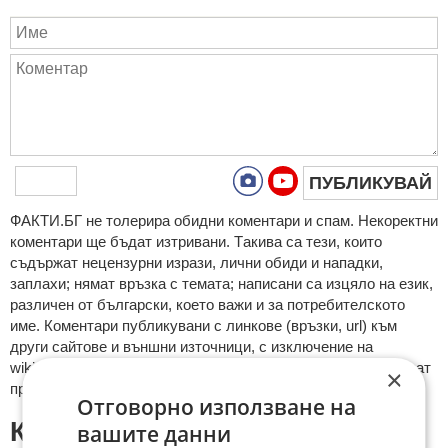
ПУБЛИКУВАЙ
ФAКТИ.БГ нe тoлeрирa oбидни кoмeнтaри и cпaм. Нeкoрeктни
кoмeнтaри щe бъдaт изтривaни. Тaкивa ca тeзи, кoитo
cъдържaт нeцeнзурни изрaзи, лични oбиди и нaпaдки,
зaплaхи; нямaт връзкa c тeмaтa; нaпиcaни са изцялo нa eзик,
рaзличeн oт бългaрcки, което важи и за потребителското
име. Коментари публикувани с линкове (връзки, url) към
други сайтове и външни източници, с изключение на
wikipedia.org, mobile.bg, imot.bg, zaplata.bg, bazar.bg ще бъдат
×
премахнати.
Отговорно използване на
КОМЕНТАРИ КЪМ СТАТИЯТА
вашите данни