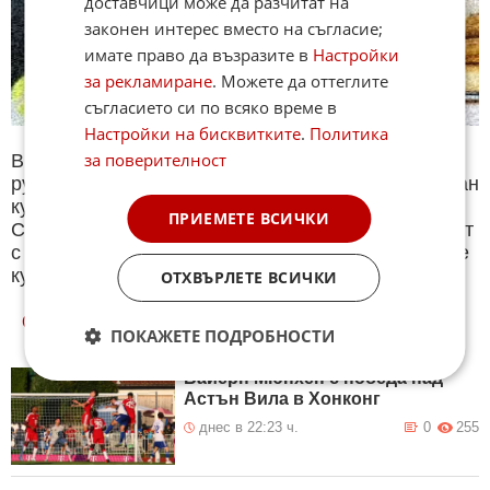
доставчици може да разчитат на
законен интерес вместо на съгласие;
имате право да възразите в
Настройки
за рекламиране
. Можете да оттеглите
съгласието си по всяко време в
Настройки на бисквитките
.
Политика
за поверителност
В секция Спорт ще намерите тематична Куиз
рубрика. Периодично се публикува специализиран
куиз с въпроси на различна спортна тематика.
ПРИЕМЕТЕ ВСИЧКИ
След края на всеки тест може да видите резултат
с верните отговори, които сте натрупали. Другите
куизове може да намерите тук. Успех !
ОТХВЪРЛЕТЕ ВСИЧКИ
ОЩЕ
НОВИНИ ОТ СПОРТ
ПОКАЖЕТЕ ПОДРОБНОСТИ
Байерн Мюнхен с победа над
Астън Вила в Хонконг
днес в 22:23 ч.
0
255