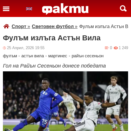
Спорт
»
Световен футбол
»
Фулъм излъга Астън В
Фулъм излъга Астън Вила
25 Април, 2026 19:55
0
1 249
фулъм
-
астън вила
-
мартинес
-
райън сесеньон
Гол на Райън Сесеньон донесе победата