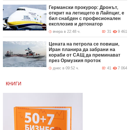
Германски прокурор: Дронът,
открит на летището в Лайпциг, е
бил снабден с професионален
експлозив и детонатор
вчера в 22:48 ч.
31
9 461
Цената на петрола се повиши,
Иран планира да забрани на
кораби от САЩ да преминават
през Ормузкия проток
днес в 09:52 ч.
41
7 064
КНИГИ