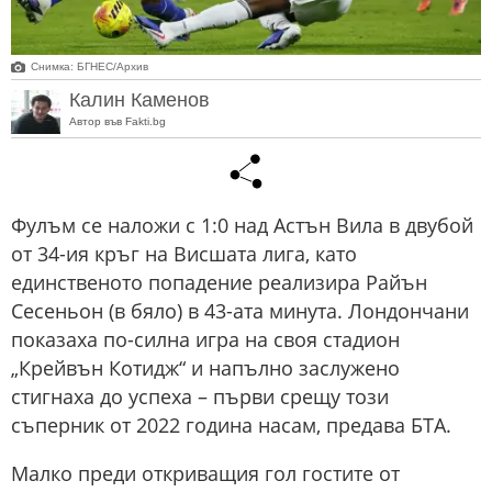
Снимка: БГНЕС/Архив
Калин Каменов
Автор във Fakti.bg
Фулъм се наложи с 1:0 над Астън Вила в двубой
от 34-ия кръг на Висшата лига, като
единственото попадение реализира Райън
Сесеньон (в бяло) в 43-ата минута. Лондончани
показаха по-силна игра на своя стадион
„Крейвън Котидж“ и напълно заслужено
стигнаха до успеха – първи срещу този
съперник от 2022 година насам, предава БТА.
Малко преди откриващия гол гостите от