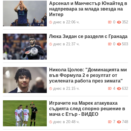
Арсенал и Манчестър Юнайтед в
надпревара за млада звезда на
Интер
днес в 22:06 ч.
0
352
Люка Зидан се разделя с Гранада
днес в 21:37 ч.
0
503
Никола Цолов: "Доминацията ми
във Формула 2 е резултат от
усилената работа през зимата"
днес в 21:15 ч.
4
632
Играчите на Марек атакуваха
съдията след спорно решение в
мача с Етър - ВИДЕО
днес в 20:48 ч.
7
748