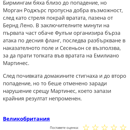
Бирмингам бяха близо до попадение, но
Морган Роджърс пропусна добра възможност,
след като стреля покрай вратата, пазена от
Бернд Лено. В заключителните минути на
първата част обаче Фулъм организира бърза
атака по десния фланг, последва разбъркване в
наказателното поле и Сесеньон се възползва,
за да прати топката във вратата на Емилиано
Мартинес.
След почивката домакините стигнаха и до второ
попадение, но то беше отменено заради
нарушение срещу Мартинес, което запази
крайния резултат непроменен.
Великобритания
☆
☆
☆
☆
☆
Поставете оценка: