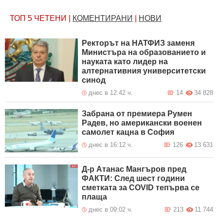
ТОП 5
ЧЕТЕНИ
|
КОМЕНТИРАНИ
|
НОВИ
Ректорът на НАТФИЗ заменя
Министъра на образованието и
науката като лидер на
алтернативния университетски
синод
днес в 12:42 ч.
14
34 828
Забрана от премиера Румен
Радев, но американски военен
самолет кацна в София
днес в 16:12 ч.
126
13 631
Д-р Атанас Мангъров пред
ФАКТИ: След шест години
сметката за COVID тепърва се
плаща
днес в 09:02 ч.
213
11 744