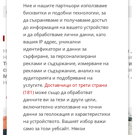
Ние и нашите партньори използваме
бисквитки и подобни технологии, за
ПОСЛЕДНИ
ПЪРВИ
да съхраняваме и получаваме достъп
до информация на вашето устройство
и да обработваме лични данни, като
НОВИНИ ПО СПОРТОВЕ:
вашия IP адрес, уникални
идентификатори и данни за
Новини
Бг футбол
,
Новини
Световен футбол
,
сърфиране, за персонализирани
Новини
Баскетбол
,
Новини
Волейбол
,
Новини
реклами и съдържание, измерване на
Тенис
,
Новини
Бойни спортове
,
Новини
Други
спортове
,
Новини
Лека атлетика
,
Новини
реклами и съдържание, анализ на
Моторни спортове
,
Новини
Спортът по ТВ
,
аудиторията и подобряване на
Новини
Зимни спортове
услугите.
Доставчици от трети страни
(181)
може също да обработват
СПОРТ КУИЗОВЕ
данните ви за тези и други цели,
включително използване на точни
данни за геолокация и характеристики
на устройството. Вашият избор важи
само за този уебсайт. Някои