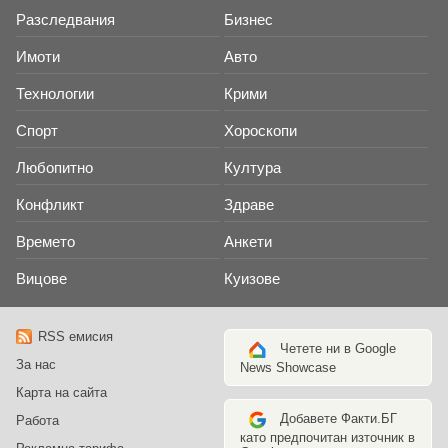
Разследвания
Бизнес
Имоти
Авто
Технологии
Крими
Спорт
Хороскопи
Любопитно
Култура
Конфликт
Здраве
Времето
Анкети
Вицове
Куизове
RSS емисия
Четете ни в Google
За нас
News Showcase
Карта на сайта
Добавете Факти.БГ
Работа
като предпочитан източник в