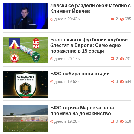
Левски се раздели окончателно с
Климент Йончев
днес в 20:42 ч.
2
685
Българските футболни клубове
блестят в Европа: Само едно
поражение в 15 срещи
днес в 20:17 ч.
2
731
БФС набира нови съдии
днес в 19:52 ч.
3
584
БФС отряза Марек за нова
промяна на домакинство
днес в 19:28 ч.
0
618