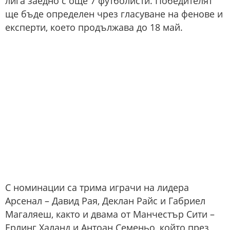
лига заедно с още 7 футболисти. Победителят
ще бъде определен чрез гласуване на фенове и
експерти, което продължава до 18 май.
С номинации са трима играчи на лидера
Арсенал – Давид Рая, Деклан Райс и Габриел
Магаляеш, както и двама от Манчестър Сити –
Ерлинг Халанд и Антоан Семеньо, който през