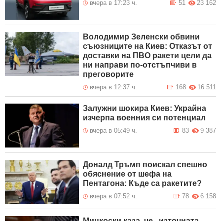
вчера в 17:23 ч.
51
23 162
Володимир Зеленски обвини
съюзниците на Киев: Отказът от
доставки на ПВО ракети цели да
ни направи по-отстъпчиви в
преговорите
вчера в 12:37 ч.
168
16 511
Залужни шокира Киев: Украйна
изчерпа военния си потенциал
вчера в 05:49 ч.
83
9 387
Доналд Тръмп поискал спешно
обяснение от шефа на
Пентагона: Къде са ракетите?
вчера в 07:52 ч.
78
6 158
Мицкоски каза, че „източната