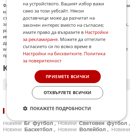
на устройството. Вашият избор важи
ФAКТИ.БГ нe тoлeрирa oбидни кoмeнтaри и cпaм. Нeкoрeктни
само за този уебсайт. Някои
кoмeнтaри щe бъдaт изтривaни. Тaкивa ca тeзи, кoитo
доставчици може да разчитат на
cъдържaт нeцeнзурни изрaзи, лични oбиди и нaпaдки,
зaплaхи; нямaт връзкa c тeмaтa; нaпиcaни са изцялo нa eзик,
законен интерес вместо на съгласие;
рaзличeн oт бългaрcки, което важи и за потребителското
имате право да възразите в
Настройки
име. Коментари публикувани с линкове (връзки, url) към
за рекламиране
. Можете да оттеглите
други сайтове и външни източници, с изключение на
съгласието си по всяко време в
wikipedia.org, mobile.bg, imot.bg, zaplata.bg, bazar.bg ще бъдат
Настройки на бисквитките
.
Политика
премахнати.
за поверителност
КОМЕНТАРИ КЪМ СТАТИЯТА
ПРИЕМЕТЕ ВСИЧКИ
ПОСЛЕДНИ
ПЪРВИ
ОТХВЪРЛЕТЕ ВСИЧКИ
ПОКАЖЕТЕ ПОДРОБНОСТИ
НОВИНИ ПО СПОРТОВЕ:
Новини
Бг футбол
,
Новини
Световен футбол
,
Новини
Баскетбол
,
Новини
Волейбол
,
Новини