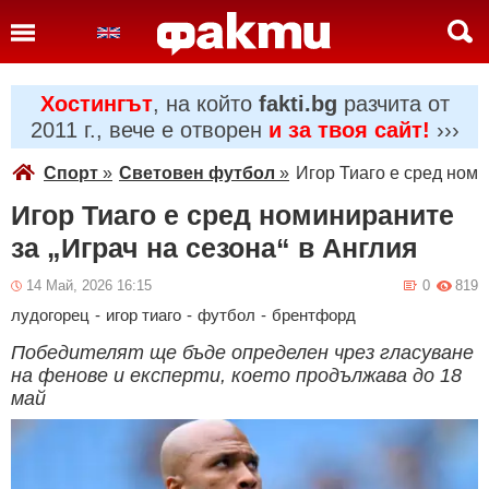
Хостингът
, на който
fakti.bg
разчита от
2011 г., вече е отворен
и за твоя сайт!
›››
Спорт
»
Световен футбол
»
Игор Тиаго е сред номи
Игор Тиаго е сред номинираните
за „Играч на сезона“ в Англия
14 Май, 2026 16:15
0
819
лудогорец
-
игор тиаго
-
футбол
-
брентфорд
Победителят ще бъде определен чрез гласуване
на фенове и експерти, което продължава до 18
май