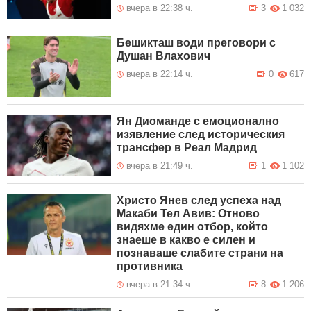
вчера в 22:38 ч.
3
1 032
Бешикташ води преговори с
Душан Влахович
вчера в 22:14 ч.
0
617
Ян Диоманде с емоционално
изявление след историческия
трансфер в Реал Мадрид
вчера в 21:49 ч.
1
1 102
Христо Янев след успеха над
Макаби Тел Авив: Отново
видяхме един отбор, който
знаеше в какво е силен и
познаваше слабите страни на
противника
вчера в 21:34 ч.
8
1 206