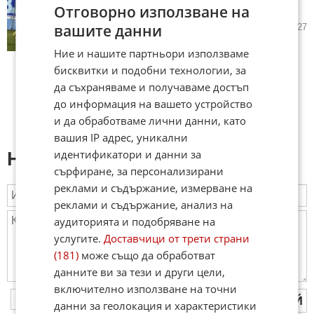
Отговорно използване на
Варна към Втора лига
вашите данни
14.05.2026
0
1 127
Ние и нашите партньори използваме
бисквитки и подобни технологии, за
да съхраняваме и получаваме достъп
до информация на вашето устройство
и да обработваме лични данни, като
вашия IP адрес, уникални
идентификатори и данни за
Напиши коментар:
сърфиране, за персонализирани
реклами и съдържание, измерване на
реклами и съдържание, анализ на
аудиторията и подобряване на
услугите.
Доставчици от трети страни
(181)
може също да обработват
данните ви за тези и други цели,
включително използване на точни
ПУБЛИКУВАЙ
данни за геолокация и характеристики