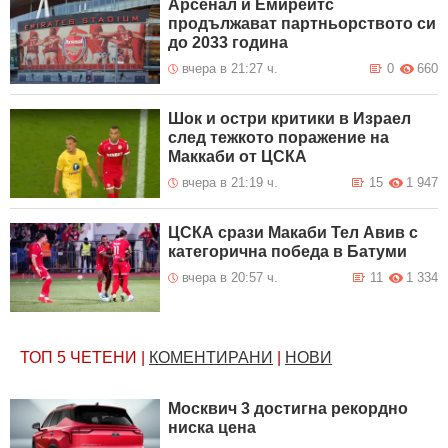
Арсенал и Емирейтс
продължават партньорството си
до 2033 година
вчера в 21:27 ч.
0
660
Шок и остри критики в Израел
след тежкото поражение на
Маккаби от ЦСКА
вчера в 21:19 ч.
15
1 947
ЦСКА срази Макаби Тел Авив с
категорична победа в Батуми
вчера в 20:57 ч.
11
1 334
ТОП 5
ЧЕТЕНИ
|
КОМЕНТИРАНИ
|
НОВИ
Москвич 3 достигна рекордно
ниска цена