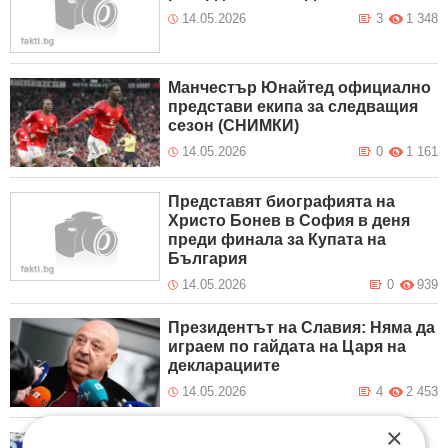
14.05.2026
3
1 348
Манчестър Юнайтед официално
представи екипа за следващия
сезон (СНИМКИ)
14.05.2026
0
1 161
Представят биографията на
Христо Бонев в София в деня
преди финала за Купата на
България
14.05.2026
0
939
Президентът на Славия: Няма да
играем по гайдата на Царя на
декларациите
14.05.2026
4
2 453
×
Септември Сф засили Спартак