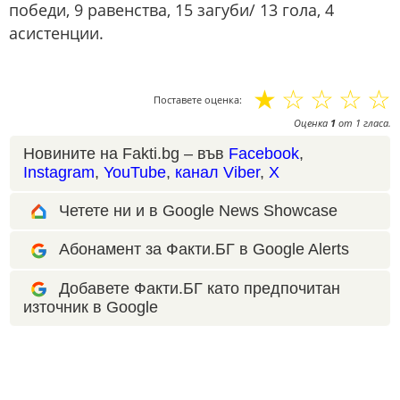
победи, 9 равенства, 15 загуби/ 13 гола, 4
асистенции.
☆
☆
☆
☆
☆
Поставете оценка:
Оценка
1
от
1
гласа.
Новините на Fakti.bg – във
Facebook
,
Instagram
,
YouTube
,
канал Viber
,
X
Четете ни и в Google News Showcase
Абонамент за Факти.БГ в Google Alerts
Добавете Факти.БГ като предпочитан
източник в Google