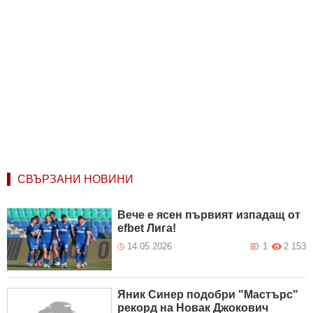
СВЪРЗАНИ НОВИНИ
Вече е ясен първият изпадащ от
efbet Лига!
14.05.2026
1
2 153
Яник Синер подобри "Мастърс"
рекорд на Новак Джокович