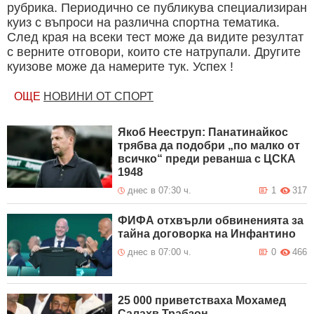
рубрика. Периодично се публикува специализиран
куиз с въпроси на различна спортна тематика.
След края на всеки тест може да видите резултат
с верните отговори, които сте натрупали. Другите
куизове може да намерите тук. Успех !
ОЩЕ
НОВИНИ ОТ СПОРТ
Якоб Нееструп: Панатинайкос
трябва да подобри „по малко от
всичко“ преди реванша с ЦСКА
1948
днес в 07:30 ч.
1
317
ФИФА отхвърли обвиненията за
тайна договорка на Инфантино
днес в 07:00 ч.
0
466
25 000 приветстваха Мохамед
Салахв Трабзон