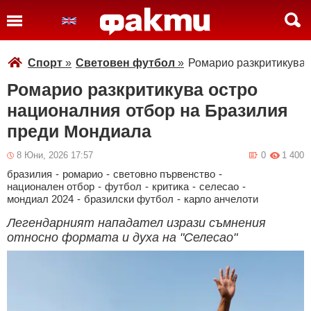
Спорт
»
Световен футбол
»
Ромарио разкритикува 
Ромарио разкритикува остро
националния отбор на Бразилия
преди Мондиала
8 Юни, 2026 17:57
0
1 400
бразилия
-
ромарио
-
световно първенство
-
национален отбор
-
футбол
-
критика
-
селесао
-
мондиал 2024
-
бразилски футбол
-
карло анчелоти
Легендарният нападател изрази съмнения
относно формата и духа на "Селесао"