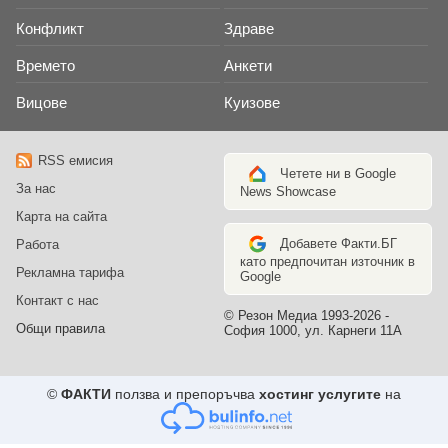
Конфликт
Здраве
Времето
Анкети
Вицове
Куизове
RSS емисия
Четете ни в Google
За нас
News Showcase
Карта на сайта
Добавете Факти.БГ
Работа
като предпочитан източник в
Рекламна тарифа
Google
Контакт с нас
© Резон Медиа 1993-2026 -
Общи правила
София 1000, ул. Карнеги 11А
©
ФАКТИ
ползва и препоръчва
хостинг услугите
на