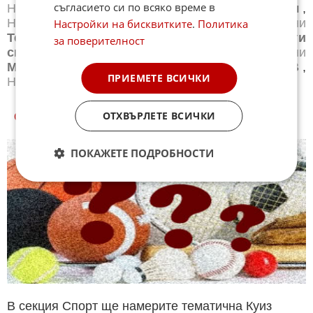
съгласието си по всяко време в
Новини
Бг футбол
,
Новини
Световен футбол
,
Новини
Баскетбол
,
Новини
Волейбол
,
Новини
Настройки на бисквитките
.
Политика
Тенис
,
Новини
Бойни спортове
,
Новини
Други
за поверителност
спортове
,
Новини
Лека атлетика
,
Новини
Моторни спортове
,
Новини
Спортът по ТВ
,
ПРИЕМЕТЕ ВСИЧКИ
Новини
Зимни спортове
ОТХВЪРЛЕТЕ ВСИЧКИ
СПОРТ КУИЗОВЕ
ПОКАЖЕТЕ ПОДРОБНОСТИ
В секция Спорт ще намерите тематична Куиз