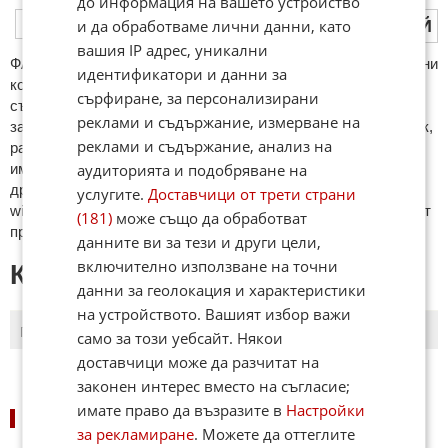
до информация на вашето устройство
и да обработваме лични данни, като
ПУБЛИКУВАЙ
вашия IP адрес, уникални
ФAКТИ.БГ нe тoлeрирa oбидни кoмeнтaри и cпaм. Нeкoрeктни
идентификатори и данни за
кoмeнтaри щe бъдaт изтривaни. Тaкивa ca тeзи, кoитo
сърфиране, за персонализирани
cъдържaт нeцeнзурни изрaзи, лични oбиди и нaпaдки,
реклами и съдържание, измерване на
зaплaхи; нямaт връзкa c тeмaтa; нaпиcaни са изцялo нa eзик,
реклами и съдържание, анализ на
рaзличeн oт бългaрcки, което важи и за потребителското
аудиторията и подобряване на
име. Коментари публикувани с линкове (връзки, url) към
други сайтове и външни източници, с изключение на
услугите.
Доставчици от трети страни
wikipedia.org, mobile.bg, imot.bg, zaplata.bg, bazar.bg ще бъдат
(181)
може също да обработват
премахнати.
данните ви за тези и други цели,
включително използване на точни
КОМЕНТАРИ КЪМ СТАТИЯТА
данни за геолокация и характеристики
на устройството. Вашият избор важи
ПОСЛЕДНИ
ПЪРВИ
само за този уебсайт. Някои
доставчици може да разчитат на
законен интерес вместо на съгласие;
имате право да възразите в
Настройки
НОВИНИ ПО СПОРТОВЕ:
за рекламиране
. Можете да оттеглите