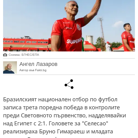
Снимка: БГНЕС/EПA
Ангел Лазаров
Автор във Fakti.bg
Бразилският национален отбор по футбол
записа трета поредна победа в контролите
преди Световното първенство, надделявайки
над Египет с 2:1. Головете за "Селесао"
реализираха Бруно Гимараеш и младата