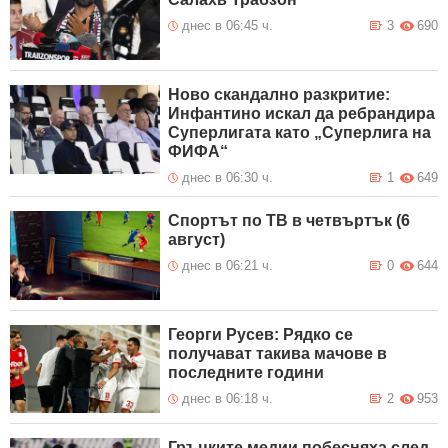
днес в 06:45 ч.
3
690
Ново скандално разкритие:
Инфантино искал да ребрандира
Суперлигата като „Суперлига на
ФИФА“
днес в 06:30 ч.
1
649
Спортът по ТВ в четвъртък (6
август)
днес в 06:21 ч.
0
644
Георги Русев: Рядко се
получават такива мачове в
последните години
днес в 06:18 ч.
2
953
Гръцките медии побесняха след