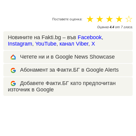
☆
☆
☆
☆
☆
Поставете оценка:
Оценка
4.4
от
7
гласа.
Новините на Fakti.bg – във
Facebook
,
Instagram
,
YouTube
,
канал Viber
,
X
Четете ни и в Google News Showcase
Абонамент за Факти.БГ в Google Alerts
Добавете Факти.БГ като предпочитан
източник в Google