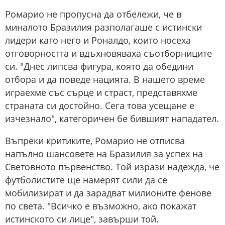
Ромарио не пропусна да отбележи, че в
миналото Бразилия разполагаше с истински
лидери като него и Роналдо, които носеха
отговорността и вдъхновяваха съотборниците
си. "Днес липсва фигура, която да обедини
отбора и да поведе нацията. В нашето време
играехме със сърце и страст, представяхме
страната си достойно. Сега това усещане е
изчезнало", категоричен бе бившият нападател.
Въпреки критиките, Ромарио не отписва
напълно шансовете на Бразилия за успех на
Световното първенство. Той изрази надежда, че
футболистите ще намерят сили да се
мобилизират и да зарадват милионите фенове
по света. "Всичко е възможно, ако покажат
истинското си лице", завърши той.