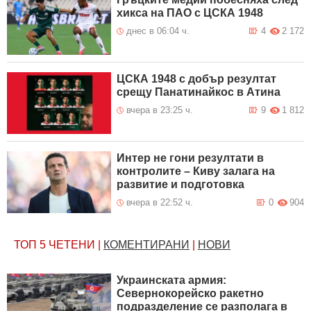
хикса на ПАО с ЦСКА 1948
днес в 06:04 ч.
4
2 172
ЦСКА 1948 с добър резултат
срещу Панатинайкос в Атина
вчера в 23:25 ч.
9
1 812
Интер не гони резултати в
контролите – Киву залага на
развитие и подготовка
вчера в 22:52 ч.
0
904
ТОП 5
ЧЕТЕНИ
|
КОМЕНТИРАНИ
|
НОВИ
Украинската армия:
Севернокорейско ракетно
подразделение се разполага в