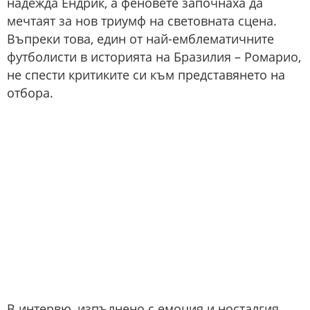
надежда Ендрик, а феновете започнаха да
мечтаят за нов триумф на световната сцена.
Въпреки това, един от най-емблематичните
футболисти в историята на Бразилия – Ромарио,
не спести критиките си към представянето на
отбора.
В интервю, изпълнено с емоция и носталгия,