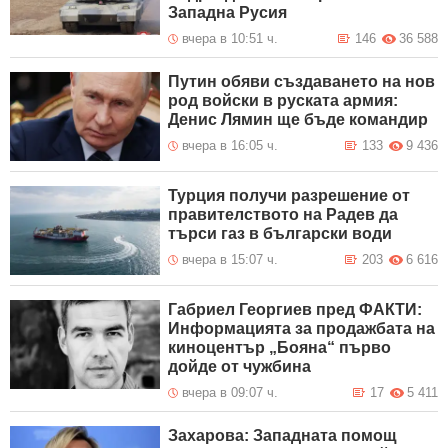
Западна Русия
вчера в 10:51 ч.
146
36 588
Путин обяви създаването на нов
род войски в руската армия:
Денис Лямин ще бъде командир
вчера в 16:05 ч.
133
9 436
Турция получи разрешение от
правителството на Радев да
търси газ в български води
вчера в 15:07 ч.
203
6 616
Габриел Георгиев пред ФАКТИ:
Информацията за продажбата на
киноцентър „Бояна“ първо
дойде от чужбина
вчера в 09:07 ч.
17
5 411
Захарова: Западната помощ