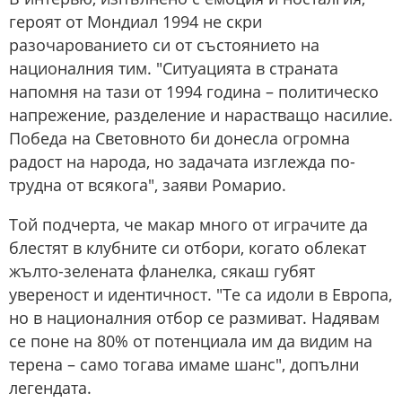
героят от Мондиал 1994 не скри
разочарованието си от състоянието на
националния тим. "Ситуацията в страната
напомня на тази от 1994 година – политическо
напрежение, разделение и нарастващо насилие.
Победа на Световното би донесла огромна
радост на народа, но задачата изглежда по-
трудна от всякога", заяви Ромарио.
Той подчерта, че макар много от играчите да
блестят в клубните си отбори, когато облекат
жълто-зелената фланелка, сякаш губят
увереност и идентичност. "Те са идоли в Европа,
но в националния отбор се размиват. Надявам
се поне на 80% от потенциала им да видим на
терена – само тогава имаме шанс", допълни
легендата.