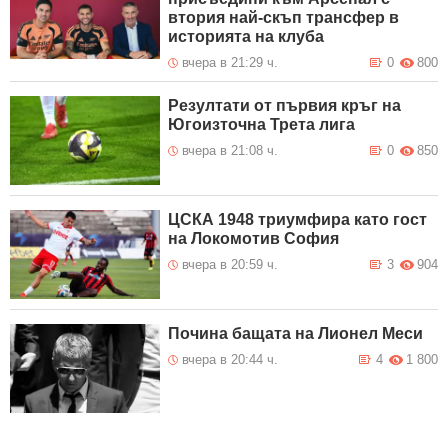
втория най-скъп трансфер в
историята на клуба
вчера в 21:29 ч.
0
800
Резултати от първия кръг на
Югоизточна Трета лига
вчера в 21:08 ч.
0
850
ЦСКА 1948 триумфира като гост
на Локомотив София
вчера в 20:59 ч.
3
904
Почина бащата на Лионел Меси
вчера в 20:44 ч.
4
1 800