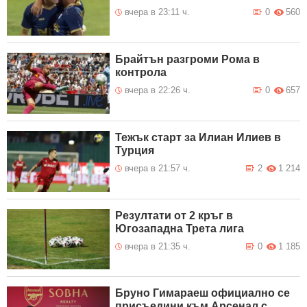
вчера в 23:11 ч.
0
560
Брайтън разгроми Рома в
контрола
вчера в 22:26 ч.
0
657
Тежък старт за Илиан Илиев в
Турция
вчера в 21:57 ч.
2
1 214
Резултати от 2 кръг в
Югозападна Трета лига
вчера в 21:35 ч.
0
1 185
Бруно Гимараеш официално се
присъедини към Арсенал с