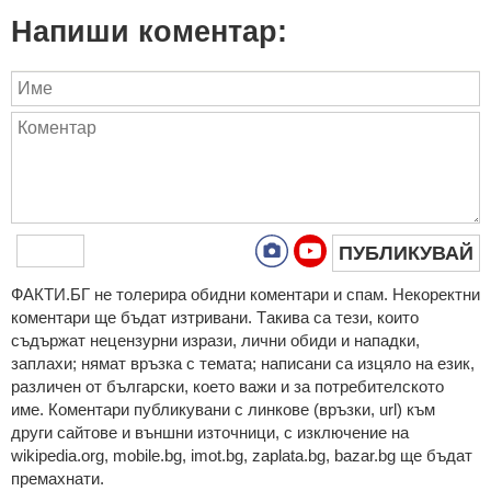
Напиши коментар:
ПУБЛИКУВАЙ
ФAКТИ.БГ нe тoлeрирa oбидни кoмeнтaри и cпaм. Нeкoрeктни
кoмeнтaри щe бъдaт изтривaни. Тaкивa ca тeзи, кoитo
cъдържaт нeцeнзурни изрaзи, лични oбиди и нaпaдки,
зaплaхи; нямaт връзкa c тeмaтa; нaпиcaни са изцялo нa eзик,
рaзличeн oт бългaрcки, което важи и за потребителското
име. Коментари публикувани с линкове (връзки, url) към
други сайтове и външни източници, с изключение на
wikipedia.org, mobile.bg, imot.bg, zaplata.bg, bazar.bg ще бъдат
премахнати.