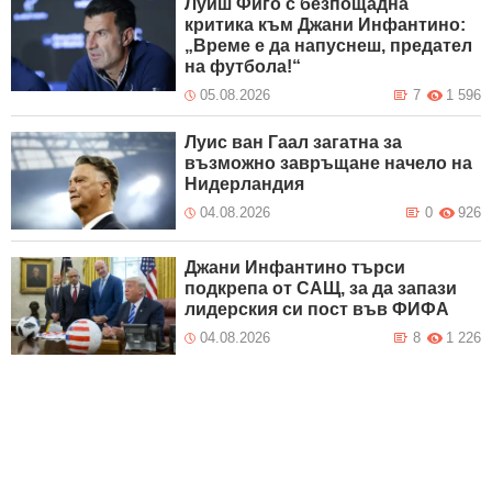
Луиш Фиго с безпощадна
критика към Джани Инфантино:
„Време е да напуснеш, предател
на футбола!“
05.08.2026
7
1 596
Луис ван Гаал загатна за
възможно завръщане начело на
Нидерландия
04.08.2026
0
926
Джани Инфантино търси
подкрепа от САЩ, за да запази
лидерския си пост във ФИФА
04.08.2026
8
1 226