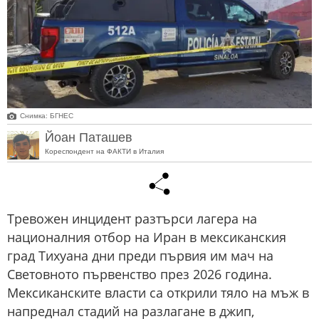
Снимка: БГНЕС
Йоан Паташев
Кореспондент на ФАКТИ в Италия
Тревожен инцидент разтърси лагера на
националния отбор на Иран в мексиканския
град Тихуана дни преди първия им мач на
Световното първенство през 2026 година.
Мексиканските власти са открили тяло на мъж в
напреднал стадий на разлагане в джип,