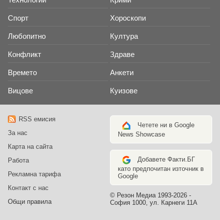
Спорт
Хороскопи
Любопитно
Култура
Конфликт
Здраве
Времето
Анкети
Вицове
Куизове
RSS емисия
Четете ни в Google
За нас
News Showcase
Карта на сайта
Добавете Факти.БГ
Работа
като предпочитан източник в
Рекламна тарифа
Google
Контакт с нас
© Резон Медиа 1993-2026 -
Общи правила
София 1000, ул. Карнеги 11А