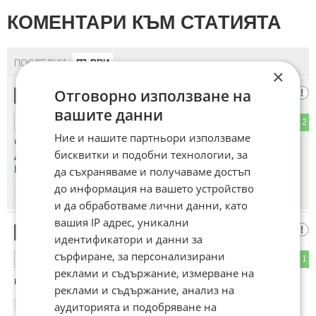
КОМЕНТАРИ КЪМ СТАТИЯТА
ПОСЛЕДНИ
ПЪРВИ
×
Отговорно използване на
Айляк
1
вашите данни
3
12
ОТГОВОР
Ние и нашите партньори използваме
Чобаните им правят психоатака на иранците.
бисквитки и подобни технологии, за
А може и някой от тях да обвинят, колко му е.
Нищо, че трупът е разложен.
да съхраняваме и получаваме достъп
до информация на вашето устройство
19:01
13.06.2026
и да обработваме лични данни, като
вашия IP адрес, уникални
живея до гробищата
2
идентификатори и данни за
сърфиране, за персонализирани
1
1
ОТГОВОР
реклами и съдържание, измерване на
и всеки ден има някакви трупове, стига глупости
реклами и съдържание, анализ на
аудиторията и подобряване на
07:35
14.06.2026