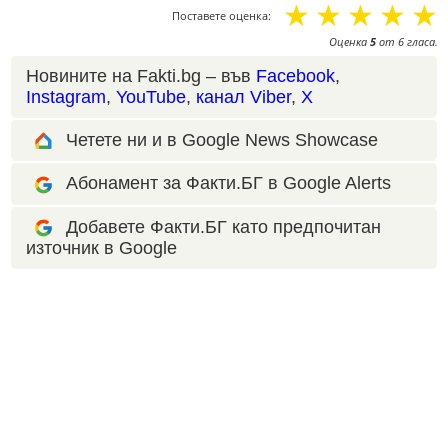
☆
☆
☆
☆
☆
Поставете оценка:
Оценка
5
от
6
гласа.
Новините на Fakti.bg – във
Facebook
,
Instagram
,
YouTube
,
канал Viber
,
X
Четете ни и в Google News Showcase
Абонамент за Факти.БГ в Google Alerts
Добавете Факти.БГ като предпочитан
източник в Google