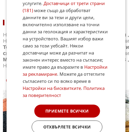
услугите.
Доставчици от трети страни
(181)
може също да обработват
данните ви за тези и други цели,
НОВИНИ ПО СПОРТОВЕ:
включително използване на точни
данни за геолокация и характеристики
Новини
Бг футбол
,
Новини
Световен футбол
,
на устройството. Вашият избор важи
Новини
Баскетбол
,
Новини
Волейбол
,
Новини
само за този уебсайт. Някои
Тенис
,
Новини
Бойни спортове
,
Новини
Други
доставчици може да разчитат на
спортове
,
Новини
Лека атлетика
,
Новини
Моторни спортове
,
Новини
Спортът по ТВ
,
законен интерес вместо на съгласие;
Новини
Зимни спортове
имате право да възразите в
Настройки
за рекламиране
. Можете да оттеглите
съгласието си по всяко време в
СПОРТ КУИЗОВЕ
Настройки на бисквитките
.
Политика
за поверителност
ПРИЕМЕТЕ ВСИЧКИ
ОТХВЪРЛЕТЕ ВСИЧКИ