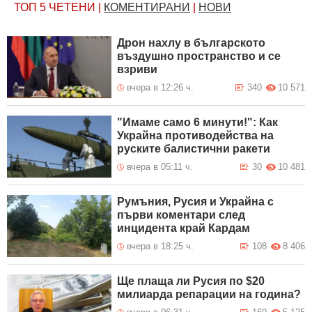
ТОП 5
ЧЕТЕНИ
|
КОМЕНТИРАНИ
|
НОВИ
Дрон нахлу в българското
въздушно пространство и се
взриви
вчера в 12:26 ч.
340
10 571
"Имаме само 6 минути!": Как
Украйна противодейства на
руските балистични ракети
вчера в 05:11 ч.
30
10 481
Румъния, Русия и Украйна с
първи коментари след
инцидента край Кардам
вчера в 18:25 ч.
108
8 406
Ще плаща ли Русия по $20
милиарда репарации на година?