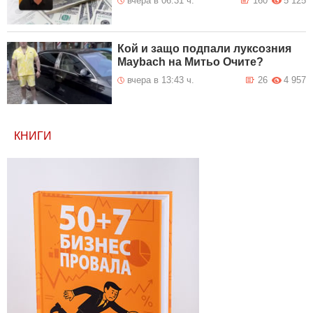
вчера в 06:31 ч.
160
5 125
Кой и защо подпали луксозния
Maybach на Митьо Очите?
вчера в 13:43 ч.
26
4 957
КНИГИ