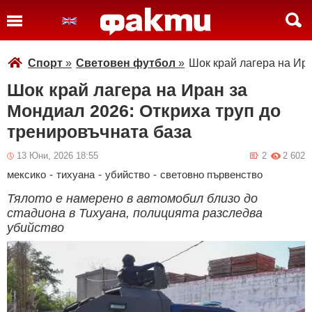
Спорт
»
Световен футбол
»
Шок край лагера на Ира
Шок край лагера на Иран за
Мондиал 2026: Откриха труп до
тренировъчната база
13 Юни, 2026 18:55
2
2 602
мексико
-
тихуана
-
убийство
-
световно първенство
Тялото е намерено в автомобил близо до
стадиона в Тихуана, полицията разследва
убийство