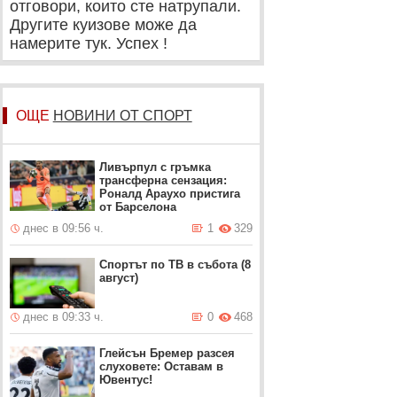
отговори, които сте натрупали.
Другите куизове може да
намерите тук. Успех !
ОЩЕ
НОВИНИ ОТ СПОРТ
Ливърпул с гръмка
трансферна сензация:
Роналд Араухо пристига
от Барселона
днес в 09:56 ч.
1
329
Спортът по ТВ в събота (8
август)
днес в 09:33 ч.
0
468
Глейсън Бремер разсея
слуховете: Оставам в
Ювентус!