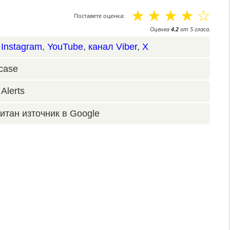
☆
☆
☆
☆
☆
Поставете оценка:
Оценка
4.2
от
5
гласа.
,
Instagram
,
YouTube
,
канал Viber
,
X
case
Alerts
итан източник в Google