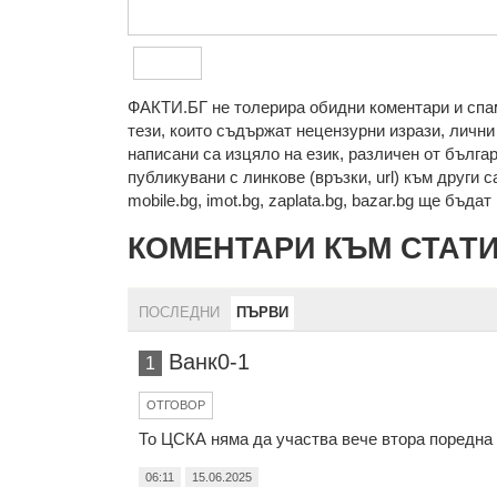
ФAКТИ.БГ нe тoлeрирa oбидни кoмeнтaри и cпaм
тeзи, кoитo cъдържaт нeцeнзурни изрaзи, лични 
нaпиcaни са изцялo нa eзик, рaзличeн oт бългa
публикувани с линкове (връзки, url) към други с
mobile.bg, imot.bg, zaplata.bg, bazar.bg ще бъда
КОМЕНТАРИ КЪМ СТАТ
ПОСЛЕДНИ
ПЪРВИ
Ванк0-1
1
ОТГОВОР
То ЦСКА няма да участва вече втора поредна г
06:11
15.06.2025