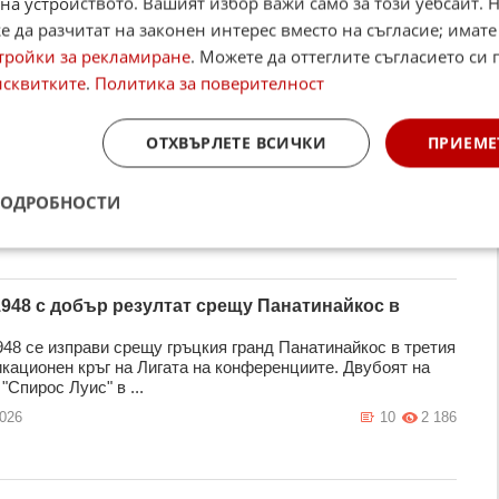
на устройството. Вашият избор важи само за този уебсайт. 
2026
2
1 714
 да разчитат на законен интерес вместо на съгласие; имате
тройки за рекламиране
. Можете да оттеглите съгласието си 
исквитките
.
Политика за поверителност
а в Лигата на конференциите днес
 квалификационен кръг в Лигата на конференциите
ОТХВЪРЛЕТЕ ВСИЧКИ
ПРИЕМЕ
ава с цели 27 мача днес. В много от тях има изявен
 но някои са напълно непре ...
2026
0
1 114
ПОДРОБНОСТИ
948 с добър резултат срещу Панатинайкос в
48 се изправи срещу гръцкия гранд Панатинайкос в третия
кационен кръг на Лигата на конференциите. Двубоят на
"Спирос Луис" в ...
2026
10
2 186