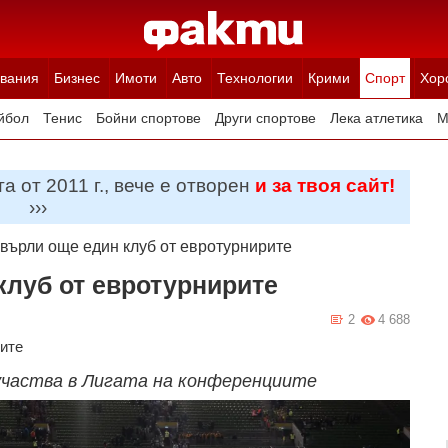
вания
Бизнес
Имоти
Авто
Технологии
Крими
Спорт
Хор
йбол
Тенис
Бойни спортове
Други спортове
Лека атлетика
М
а от 2011 г., вече е отворен
и за твоя сайт!
›››
върли още един клуб от евротурнирите
луб от евротурнирите
2
4 688
ите
участва в Лигата на конференциите