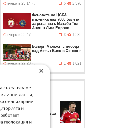
вчера в 23:14 ч.
6
2 378
Феновете на ЦСКА
изкупиха над 7000 билета
за реванша с Макаби Тел
Авив в Лига Европа
вчера в 22:47 ч.
3
1 282
Байерн Мюнхен с победа
над Астън Вила в Хонконг
вчера в 22:23 ч.
1
1 021
×
да съхраняваме
ЛОВЦИ НА БИСЕРИ
ме лични данни,
персонализирани
Уейн Рууни
диторията и
Уейни Рууни с коментар за
работват
футбола
за геолокация и