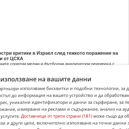
остри критики в Израел след тежкото поражение на
и от ЦСКА
ките спортни медии и футболни анализатори реагираха с
ование и сериозни критики след категоричната загуба на
ел Авив с 0:3 от ...
 използване на вашите данни
2026
15
2 877
артньори използваме бисквитки и подобни технологии, за 
остъп до информация на вашето устройство и да обработва
адрес, уникални идентификатори и данни за сърфиране, за 
става непреклонна: Бойкотът на Световното
ржание, измерване на реклами и съдържание, анализ на ау
ство остава на дневен ред
 от напрежение между УЕФА и ФИФА не стихва, а дори се
 услугите.
Доставчици от трети страни (181)
може също да об
 след последните събития на международната футболна
ези и други цели, включително използване на точни данни 
вропейската футболн ...