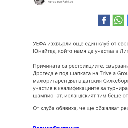
Автор във Fakti.bg
УЕФА изхвърли още един клуб от евро
Юнайтед, който намя да участва в Лиг
Причината са рестрикциите, свързани
Дрогеда е под шапката на Trivela Gr
мажоритарен дял в датския Силкеборг
участие в квалификациите за турнира
шампионат, ирландският тим беше от
От клуба обявиха, че ще обжалват ре