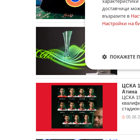
характеристики 
06.08.
доставчици може
възразите в
Нас
Настройки на б
27 мач
Третият
продълж
фаворит,
06.08.
ПОКАЖЕТЕ 
ЦСКА 1
Атина
ЦСКА 19
квалифи
стадион 
05.08.