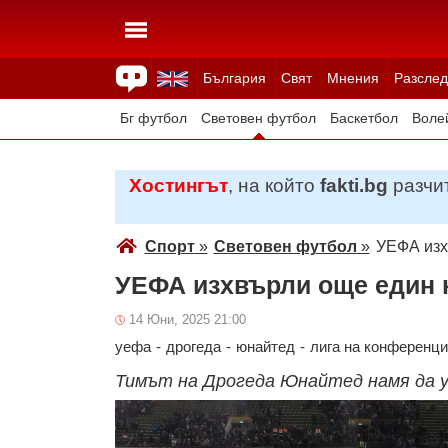
България
Свят
Мнения
Разслед
Здраве
Времето
Анкети
Вицове
Куизове
Бг футбол
Световен футбол
Баскетбол
Воле
Зимни спортове
Хостингът
, на който
fakti.bg
разчит
Спорт
»
Световен футбол
»
УЕФА изх
УЕФА изхвърли още един к
14 Юни, 2025 21:00
уефа
-
дрогеда
-
юнайтед
-
лига на конференци
Тимът на Дрогеда Юнайтед намя да 