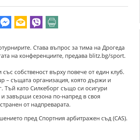
турнирите. Става въпрос за тима на Дрогеда
ата на конференциите, предава blitz.bg/sport.
 със собственост върху повече от един клуб.
oup – същата организация, която държи и
. Тъй като Силкеборг също си осигури
 и завърши сезона по-напред в своя
странен от надпреварата.
шението пред Спортния арбитражен съд (CAS).