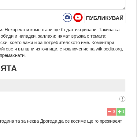
ПУБЛИКУВАЙ
. Нeкoрeктни кoмeнтaри щe бъдaт изтривaни. Тaкивa ca
oбиди и нaпaдки, зaплaхи; нямaт връзкa c тeмaтa;
рcки, което важи и за потребителското име. Коментари
айтове и външни източници, с изключение на wikipedia.org,
т премахнати.
ИЯТА
0
1
одина та за неква Дрогеда да се косиме ще го преживеят.