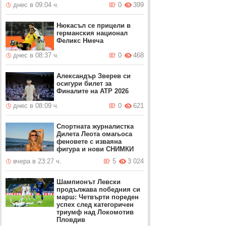
днес в 09:04 ч.
0
399
Нюкасъл се прицели в
германския национал
Феликс Нмеча
днес в 08:37 ч.
0
468
Александър Зверев си
осигури билет за
Финалите на ATP 2026
днес в 08:09 ч.
0
621
Спортната журналистка
Дилета Леота омагьоса
феновете с изваяна
фигура и нови СНИМКИ
вчера в 23:27 ч.
5
3 024
Шампионът Левски
продължава победния си
марш: Четвърти пореден
успех след категоричен
триумф над Локомотив
Пловдив