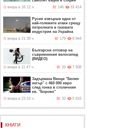
самолет кацна в София
вчера в 16:12 ч.
146
33 414
Русия извърши една от
най-големите атаки срещу
петролната и газовата
индустрия на Украйна
вчера в 21:39 ч.
179
9 944
Български отговор на
съвременния велосипед
(ВИДЕО)
вчера в 11:47 ч.
20
7 508
Задържаха Венци "Белия
негър" с 460 000 евро
след гонка в столичния
кв. "Борово"
вчера в 23:10 ч.
32
5 915
КНИГИ