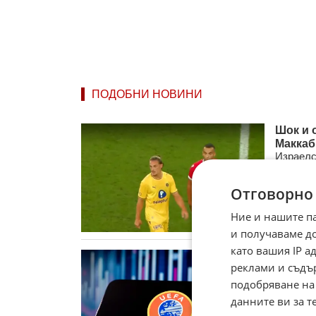
ПОДОБНИ НОВИНИ
Шок и 
Маккаб
Израелс
разочар
Макаби Т
Отговорно
06.08.
Ние и нашите п
и получаваме д
като вашия IP 
УЕФА о
реклами и съдъ
първен
Вълната
подобряване на
засилва
данните ви за т
сцена. Е