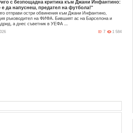
иго с безпощадна критика към Джани Инфантино:
 е да напуснеш, предател на футбола!“
го отправи остри обвинения към Джани Инфантино,
ия ръководител на ФИФА. Бившият ас на Барселона и
дрид, а днес съветник в УЕФА ...
2026
7
1 584