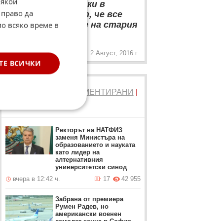
“
Някои
"Мисля, че всички в
 право да
отбора чувстват, че все
повече приличаме на стария
по всяко време в
„
"Юнайтед"
2 Август, 2016 г.
ТЕ ВСИЧКИ
ТОП 5
ЧЕТЕНИ
|
КОМЕНТИРАНИ
|
НОВИ
Ректорът на НАТФИЗ
заменя Министъра на
образованието и науката
като лидер на
алтернативния
университетски синод
вчера в 12:42 ч.
17
42 955
Забрана от премиера
Румен Радев, но
американски военен