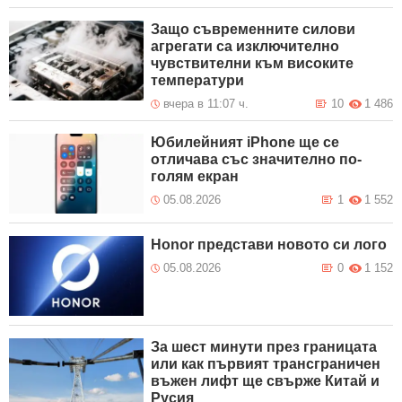
Защо съвременните силови
агрегати са изключително
чувствителни към високите
температури
вчера в 11:07 ч.
10
1 486
Юбилейният iPhone ще се
отличава със значително по-
голям екран
05.08.2026
1
1 552
Honor представи новото си лого
05.08.2026
0
1 152
За шест минути през границата
или как първият трансграничен
въжен лифт ще свърже Китай и
Русия