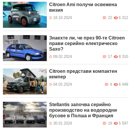
Citroen Ami получи освежена
визия
18.10.2024
22
6 312
Знаехте ли, че през 90-те Citroen
прави серийно електрическо
Saxo?
09.02.2024
17
8 310
Citroen представи компактен
кемпер
04.02.2024
4
6 049
Stellantis започва серийно
производство на водородни
бусове в Полша и Франция
30.01.2024
19
5 597