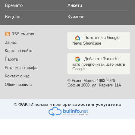
Времето
Анкети
Вицове
Куизове
RSS емисия
Четете ни в Google
За нас
News Showcase
Карта на сайта
Добавете Факти.БГ
Работа
като предпочитан източник в
Рекламна тарифа
Google
Контакт с нас
© Резон Медиа 1993-2026 -
Общи правила
София 1000, ул. Карнеги 11А
©
ФАКТИ
ползва и препоръчва
хостинг услугите
на