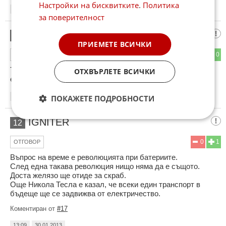
Настройки на бисквитките
.
Политика
09:18
30.01.2013
за поверителност
Пича
11
ПРИЕМЕТЕ ВСИЧКИ
1
0
ОТГОВОР
Те от Ситроен освен дивотии нищо друго не мислят.Нямат
ОТХВЪРЛЕТЕ ВСИЧКИ
една нормална каляска.Всичките им коли са кенефи.
ПОКАЖЕТЕ ПОДРОБНОСТИ
12:50
30.01.2013
IGNITER
12
0
1
ОТГОВОР
Въпрос на време е революцията при батериите.
След една такава революция нищо няма да е същото.
Доста желязо ще отиде за скраб.
Още Никола Тесла е казал, че всеки един транспорт в
бъдеще ще се задвижва от електричество.
Коментиран от
#17
13:09
30.01.2013