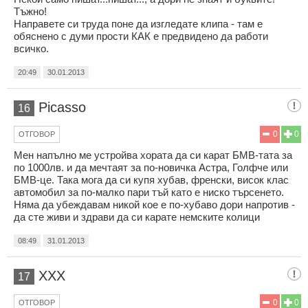
Тъжно!
Направете си труда поне да изгледате клипа - там е
обяснено с думи прости КАК е предвидено да работи
всичко.
20:49
30.01.2013
Picasso
16
0
0
ОТГОВОР
Мен напълно ме устройва хората да си карат БМВ-тата за
по 1000лв. и да мечтаят за по-новичка Астра, Голфче или
БМВ-це. Така мога да си купя хубав, френски, висок клас
автомобил за по-малко пари тъй като е ниско търсенето.
Няма да убеждавам никой кое е по-хубаво дори напротив -
да сте живи и здрави да си карате немските колици
08:49
31.01.2013
ХХХ
17
0
0
ОТГОВОР