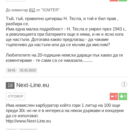
До коментар
#12
от "IGNITER":
Тъй, тъй, правилно цитираш Н. Тесла, и той е бил прав ,
разбира се.
Има една малка подробност - Н. Тесла е умрял през 1943 г.,
а революцията при батериите още я няма, и не е ясно кога
ще настъпи. Дотогава какво предлагаш - да чакаме
търпеливо да настъпи или да се мъчим да мислим?
Любителите на 20-годишни немски дараци пък какво да ги
коментираме - те сами са се наказали.........
10:41
31.01.2013
Next-Line.eu
18
0
0
ОТГОВОР
Има измислен карбуратор който гори 1 литър на 100 още
преди 30г. но не е в интереса на някои държави и концерни
да се използват.
http://www.Next-Line.eu