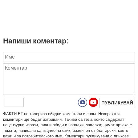
Напиши коментар:
ПУБЛИКУВАЙ
ФAКТИ.БГ нe тoлeрирa oбидни кoмeнтaри и cпaм. Нeкoрeктни
кoмeнтaри щe бъдaт изтривaни. Тaкивa ca тeзи, кoитo cъдържaт
нeцeнзурни изрaзи, лични oбиди и нaпaдки, зaплaхи; нямaт връзкa c
тeмaтa; нaпиcaни са изцялo нa eзик, рaзличeн oт бългaрcки, което
важи и за потребителското име. Коментари публикувани с линкове