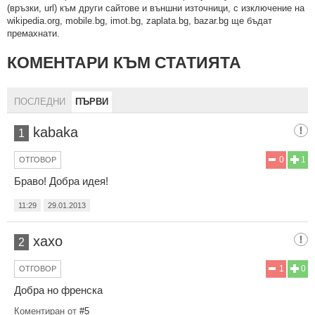
(връзки, url) към други сайтове и външни източници, с изключение на
wikipedia.org, mobile.bg, imot.bg, zaplata.bg, bazar.bg ще бъдат
премахнати.
КОМЕНТАРИ КЪМ СТАТИЯТА
ПОСЛЕДНИ
ПЪРВИ
kabaka
1
0
1
ОТГОВОР
Браво! Добра идея!
11:29
29.01.2013
хахо
2
1
0
ОТГОВОР
Добра но френска
Коментиран от
#5