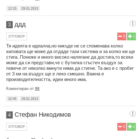
12:15
29.01.2013
ддд
3
0
1
ОТГОВОР
Тя идеята е идеална,но никъде не се споменава колко
киловата ще може да отдаде тази система и за колко км ще
стига. Понеже и много високо налягане да достига,то всеки
може да си представи,че с бутилка сгъстен въздух за
повече от няколко минути няма да стигне. Та ако е с пробег
от 3 км на въздух ще е леко смешно. Важна е
производителността, идеи много има.
Коментиран от
#4
12:45
29.01.2013
Стефан Никодимов
4
0
1
ОТГОВОР