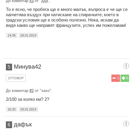
До коментар
#3
от "ддд":
То е ясно, че пробега ще е много малък, въпроса е че ще се
нагнетява въздух при натискане на спирачките, което в
градски условия ще е особено полезно. Нека, искам да
видя какво ще направят французите, успех им пожелавам!
14:35
29.01.2013
Минува42
5
1
0
ОТГОВОР
До коментар
#2
от "хахо":
2/100 за колко км? 2?
16:32
29.01.2013
дафък
6