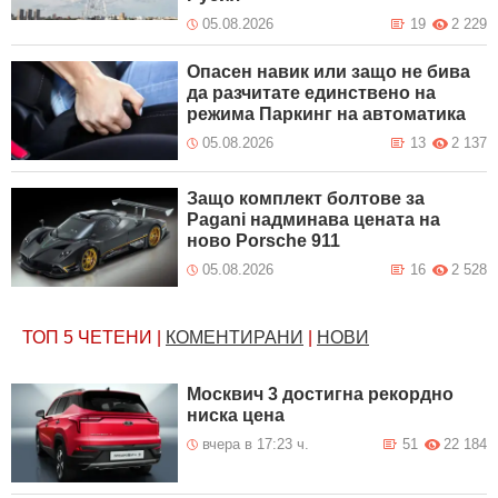
05.08.2026
19
2 229
Опасен навик или защо не бива
да разчитате единствено на
режима Паркинг на автоматика
05.08.2026
13
2 137
Защо комплект болтове за
Pagani надминава цената на
ново Porsche 911
05.08.2026
16
2 528
ТОП 5
ЧЕТЕНИ
|
КОМЕНТИРАНИ
|
НОВИ
Москвич 3 достигна рекордно
ниска цена
вчера в 17:23 ч.
51
22 184