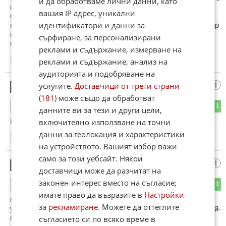
и да обработваме лични данни, като
помощта на нагнетателния бензинов механизъм то
вашия IP адрес, уникални
бутилката няма да се изпразно докато не спрете да
идентификатори и данни за
наливате бензин а сега се сетете ако е на метан този мотор
и с една водородна клетка дали няма да излезе че
сърфиране, за персонализирани
минаваме 100 км за 2 лева
реклами и съдържание, измерване на
реклами и съдържание, анализ на
22:32
29.01.2013
аудиторията и подобряване на
услугите.
Доставчици от трети страни
петролчо
9
(181)
може също да обработват
8
1
ОТГОВОР
данните ви за тези и други цели,
включително използване на точни
И един мармот с ръчна помпа...
данни за геолокация и характеристики
08:37
30.01.2013
на устройството. Вашият избор важи
само за този уебсайт. Някои
гост
10
доставчици може да разчитат на
законен интерес вместо на съгласие;
0
1
ОТГОВОР
имате право да възразите в
Настройки
вероятно сгъстения въздух ще помага само при
за рекламиране
. Можете да оттеглите
ускорението на автомобила, когато разхода на гориво е най-
голям.
съгласието си по всяко време в