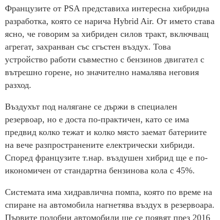
Французите от PSA представиха интересна хибридна
разработка, която се нарича Hybrid Air. От името става
ясно, че говорим за хибриден силов тракт, включващ
агрегат, захранван със сгъстен въздух. Това
устройство работи съвместно с бензинов двигател с
вътрешно горене, но значително намалява неговия
разход.
Въздухът под налягане се държи в специален
резервоар, но е доста по-практичен, като се има
предвид колко тежат и колко място заемат батериите
на вече разпространените електрически хибриди.
Според французите т.нар. въздушен хибрид ще е по-
икономичен от стандартна бензинова кола с 45%.
Системата има хидравлична помпа, която по време на
спиране на автомобила нагнетява въздух в резервоара.
Първите подобни автомобили ще се появят през 2016