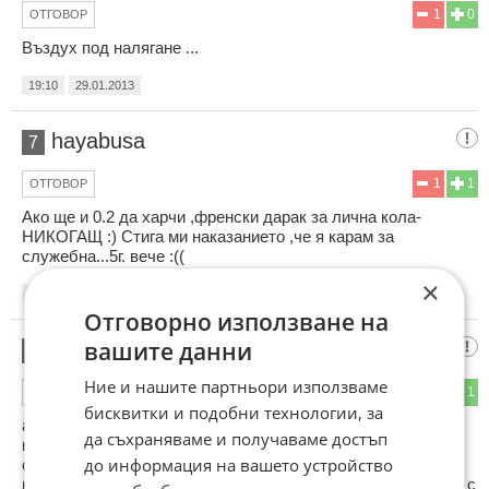
1
0
ОТГОВОР
Въздух под налягане ...
19:10
29.01.2013
hayabusa
7
1
1
ОТГОВОР
Ако ще и 0.2 да харчи ,френски дарак за лична кола-
НИКОГАЩ :) Стига ми наказанието ,че я карам за
служебна...5г. вече :((
×
21:39
29.01.2013
Отговорно използване на
вашите данни
натурален българин
8
Ние и нашите партньори използваме
0
1
ОТГОВОР
бисквитки и подобни технологии, за
ами като пишете коментарите не четете само заглавието
да съхраняваме и получаваме достъп
вътре много ясно си пише че системата от сгъстен въздух
до информация на вашето устройство
се храни от бензинов агрегат това означава че пробега е
неограничен и ако с една бутилка въздух минава 10 км. то с