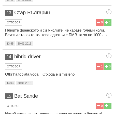
Стар Българин
13
0
1
ОТГОВОР
Плюите френското и си мислите, че карате големи коли.
Всички станахте толкова еднакви с БМВ-та за по 1000 лв.
13:45
30.01.2013
hibrid driver
14
1
0
ОТГОВОР
Otkriha toplata voda....Otkoga e izmisleno....
14:03
30.01.2013
Bat Sande
15
0
1
ОТГОВОР
Некой само пишат...пишат..., а дори не знаят и буквите!