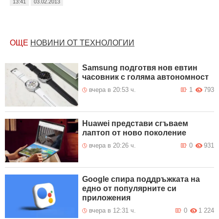
13:41
03.02.2013
ОЩЕ
НОВИНИ ОТ ТЕХНОЛОГИИ
Samsung подготвя нов евтин
часовник с голяма автономност
вчера в 20:53 ч.
1
793
Huawei представи сгъваем
лаптоп от ново поколение
вчера в 20:26 ч.
0
931
Google спира поддръжката на
едно от популярните си
приложения
вчера в 12:31 ч.
0
1 224