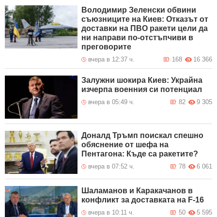
Володимир Зеленски обвини
съюзниците на Киев: Отказът от
доставки на ПВО ракети цели да
ни направи по-отстъпчиви в
преговорите
вчера в 12:37 ч.
168
16 366
Залужни шокира Киев: Украйна
изчерпа военния си потенциал
вчера в 05:49 ч.
82
9 305
Доналд Тръмп поискал спешно
обяснение от шефа на
Пентагона: Къде са ракетите?
вчера в 07:52 ч.
78
6 061
Шаламанов и Каракачанов в
конфликт за доставката на F-16
вчера в 10:11 ч.
50
5 595