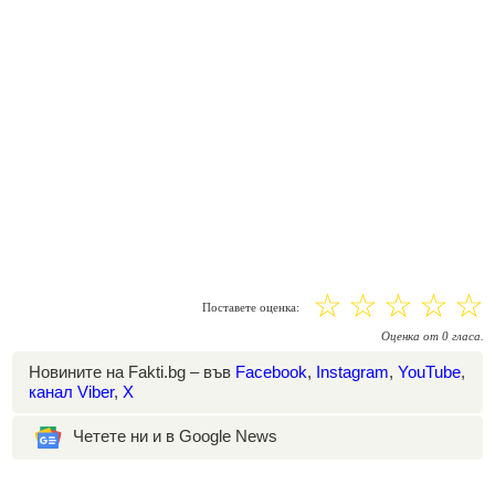
☆
☆
☆
☆
☆
Поставете оценка:
Оценка
от
0
гласа.
Новините на Fakti.bg – във
Facebook
,
Instagram
,
YouTube
,
канал Viber
,
X
Четете ни и в Google News