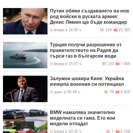
Путин обяви създаването на нов
род войски в руската армия:
Денис Лямин ще бъде командир
вчера в 16:05 ч.
134
10 303
Турция получи разрешение от
правителството на Радев да
търси газ в български води
вчера в 15:07 ч.
210
7 466
Залужни шокира Киев: Украйна
изчерпа военния си потенциал
днес в 05:49 ч.
78
6 925
BMW намалява значително
моделната си гама. Ето кои
модели отпадат
вчера в 20:20 ч.
7
6 239