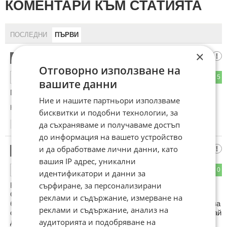
КОМЕНТАРИ КЪМ СТАТИЯТА
ПОСЛЕДНИ
ПЪРВИ
×
Супер!
1
Отговорно използване на
2
5
ОТГОВОР
вашите данни
Гениални! Умът ми не го побира!
Ние и нашите партньори използваме
Коментиран от
#9
бисквитки и подобни технологии, за
да съхраняваме и получаваме достъп
11:46
11.05.2025
до информация на вашето устройство
и да обработваме лични данни, като
Корея
2
вашия IP адрес, уникални
4
0
ОТГОВОР
идентификатори и данни за
сърфиране, за персонализирани
Корея е истинското сърце на Азия. Само си представете,
Севера строи космически ракети, атомни и водородни
реклами и съдържание, измерване на
бомби, Юга най-добрата електроника и автомобили. Затова
реклами и съдържание, анализ на
са разделени на две. За да може проектната държава Китай
аудиторията и подобряване на
да съществува. Китай е обединение на Манджурия с