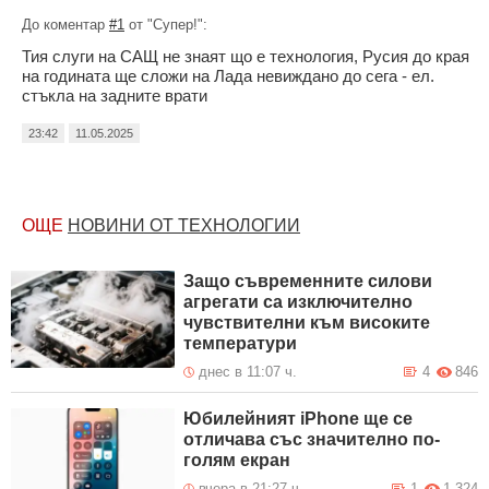
До коментар
#1
от "Супер!":
Тия слуги на САЩ не знаят що е технология, Русия до края
на годината ще сложи на Лада невиждано до сега - ел.
стъкла на задните врати
23:42
11.05.2025
ОЩЕ
НОВИНИ ОТ ТЕХНОЛОГИИ
Защо съвременните силови
агрегати са изключително
чувствителни към високите
температури
днес в 11:07 ч.
4
846
Юбилейният iPhone ще се
отличава със значително по-
голям екран
вчера в 21:27 ч.
1
1 324