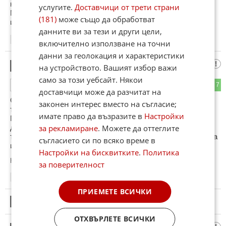
южното царство, остатък от южното царство е Тайван.
услугите.
Доставчици от трети страни
Манджурският владетел е бил васал на Корейския
(181)
може също да обработват
император.
данните ви за тези и други цели,
12:47
11.05.2025
включително използване на точни
данни за геолокация и характеристики
22 век
3
на устройството. Вашият избор важи
само за този уебсайт. Някои
2
7
ОТГОВОР
доставчици може да разчитат на
Скоро ще измислят дисплей, който приема форма на
законен интерес вместо на съгласие;
тоалетна чиния за да може да се изходиш при нужда.
имате право да възразите в
Настройки
П.С....не е нужно да направиш нещо прекалено сложно за
за рекламиране
. Можете да оттеглите
да е модерно а да запазиш обикновените и опростени
такива които работят безотказно с лека поддръжка, евтина
съгласието си по всяко време в
и достъпна.
Настройки на бисквитките
.
Политика
Коментиран от
#4
за поверителност
13:02
11.05.2025
ПРИЕМЕТЕ ВСИЧКИ
4
Този коментар е премахнат от модератор.
ОТХВЪРЛЕТЕ ВСИЧКИ