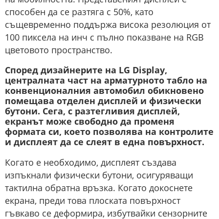
способен да се разтяга с 50%, като
същевременно поддържа висока резолюция от
100 пиксела на инч с пълно показване на RGB
цветовото пространство.
Според дизайнерите на LG Display,
централната част на арматурното табло на
конвенционалния автомобил обикновено
помещава отделен дисплей и физически
бутони. Сега, с разтегливия дисплей,
екранът може свободно да променя
формата си, което позволява на контролите
и дисплеят да се слеят в една повърхност.
Когато е необходимо, дисплеят създава
изпъкнали физически бутони, осигуряващи
тактилна обратна връзка. Когато докоснете
екрана, преди това плоската повърхност
гъвкаво се деформира, избутвайки сензорните