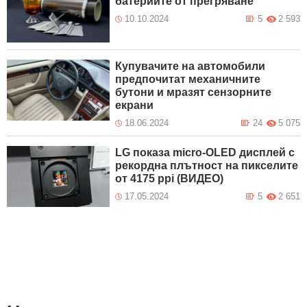
батериите от прегряване
10.10.2024
5
2 593
Купувачите на автомобили
предпочитат механичните
бутони и мразят сензорните
екрани
18.06.2024
24
5 075
LG показа micro-OLED дисплей с
рекордна плътност на пикселите
от 4175 ppi (ВИДЕО)
17.05.2024
5
2 651