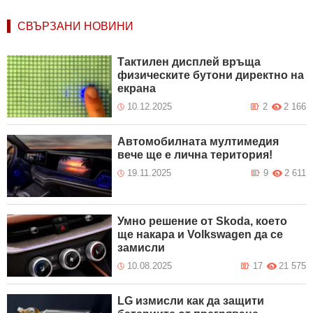
СВЪРЗАНИ НОВИНИ
Тактилен дисплей връща
физическите бутони директно на
екрана
10.12.2025
2
2 166
Автомобилната мултимедия
вече ще е лична територия!
19.11.2025
9
2 611
Умно решение от Skoda, което
ще накара и Volkswagen да се
замисли
10.08.2025
17
21 575
LG измисли как да защити