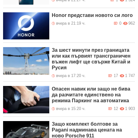
Honor представи новото си лого
вчера в 21:19 ч.
0
962
За шест минути през границата
или как първият трансграничен
въжен лифт ще свърже Китай и
Русия
вчера в 17:20 ч.
17
1 747
Опасен навик или защо не бива
да разчитате единствено на
режима Паркинг на автоматика
вчера в 15:20 ч.
12
1 903
Защо комплект болтове за
Pagani надминава цената на
ново Porsche 911