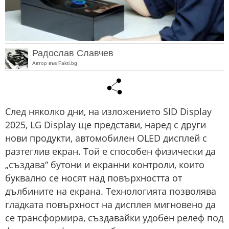
Радослав Славчев
Автор във Fakti.bg
След няколко дни, на изложението SID Display
2025, LG Display ще представи, наред с други
нови продукти, автомобилен OLED дисплей с
разтеглив екран. Той е способен физически да
„създава“ бутони и екранни контроли, които
буквално се носят над повърхността от
дълбините на екрана. Технологията позволява
гладката повърхност на дисплея мигновено да
се трансформира, създавайки удобен релеф под