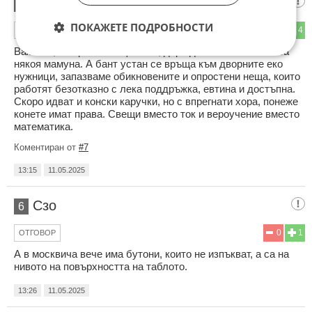
БГ АРЪЛТ
5
ПОКАЖЕТЕ ПОДРОБНОСТИ
2
4
ОТГОВОР
Важно е, че правят нещо ново, дори да е безсмислено за
някоя мамуна. А бант устан се връща към дворните еко
нужници, запазваме обикновените и опростени неща, които
работят безотказно с лека поддръжка, евтина и достъпна.
Скоро идват и конски каручки, но с впрегнати хора, понеже
конете имат права. Свещи вместо ток и вероучение вместо
математика.
Коментиран от
#7
13:15
11.05.2025
Сзо
6
0
1
ОТГОВОР
А в москвича вече има бутони, които не изпъкват, а са на
нивото на повърхността на таблото.
13:26
11.05.2025