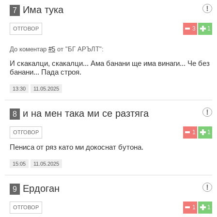
Има тука
7
3
1
ОТГОВОР
До коментар
#5
от "БГ АРЪЛТ":
И скакалци, скакалци... Ама банани ще има винаги... Че без
банани... Пада строя.
13:30
11.05.2025
и на мен така ми се разтяга
8
1
1
ОТГОВОР
Пениса от ряз като ми докоснат бутона.
15:05
11.05.2025
Ердоган
9
1
1
ОТГОВОР