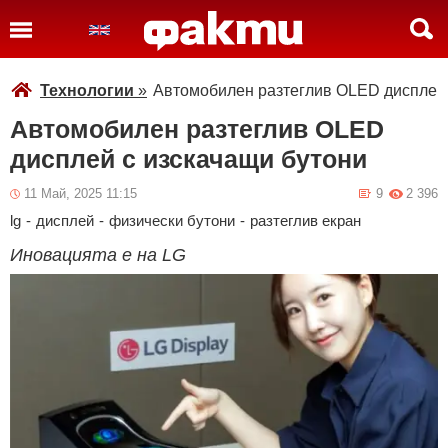
Технологии
»
Автомобилен разтеглив OLED дисплей 
Автомобилен разтеглив OLED
дисплей с изскачащи бутони
11 Май, 2025 11:15
9
2 396
lg
-
дисплей
-
физически бутони
-
разтеглив екран
Иновацията е на LG