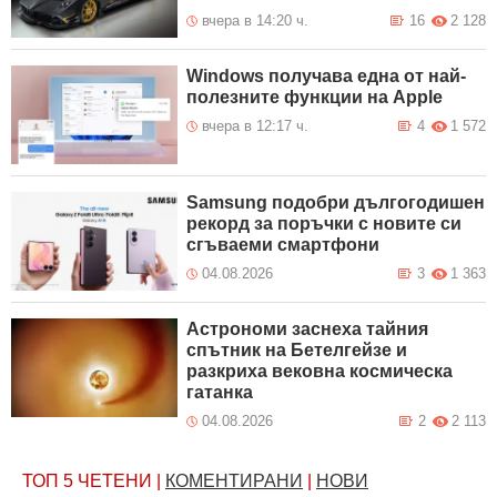
вчера в 14:20 ч.
16
2 128
Windows получава една от най-
полезните функции на Apple
вчера в 12:17 ч.
4
1 572
Samsung подобри дългогодишен
рекорд за поръчки с новите си
сгъваеми смартфони
04.08.2026
3
1 363
Астрономи заснеха тайния
спътник на Бетелгейзе и
разкриха вековна космическа
гатанка
04.08.2026
2
2 113
ТОП 5
ЧЕТЕНИ
|
КОМЕНТИРАНИ
|
НОВИ