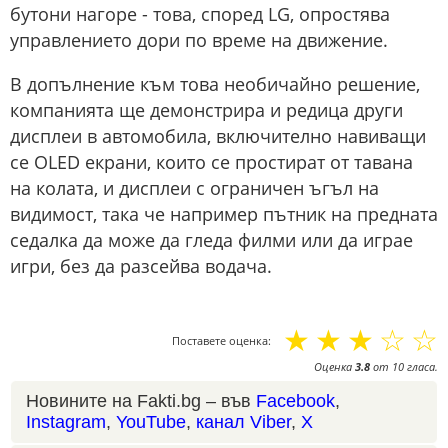
бутони нагоре - това, според LG, опростява
управлението дори по време на движение.
В допълнение към това необичайно решение,
компанията ще демонстрира и редица други
дисплеи в автомобила, включително навиващи
се OLED екрани, които се простират от тавана
на колата, и дисплеи с ограничен ъгъл на
видимост, така че например пътник на предната
седалка да може да гледа филми или да играе
игри, без да разсейва водача.
☆
☆
☆
☆
☆
Поставете оценка:
Оценка
3.8
от
10
гласа.
Новините на Fakti.bg – във
Facebook
,
Instagram
,
YouTube
,
канал Viber
,
X