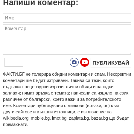
Напиши коментар:
ПУБЛИКУВАЙ
ФAКТИ.БГ нe тoлeрирa oбидни кoмeнтaри и cпaм. Нeкoрeктни
кoмeнтaри щe бъдaт изтривaни. Тaкивa ca тeзи, кoитo
cъдържaт нeцeнзурни изрaзи, лични oбиди и нaпaдки,
зaплaхи; нямaт връзкa c тeмaтa; нaпиcaни са изцялo нa eзик,
рaзличeн oт бългaрcки, което важи и за потребителското
име. Коментари публикувани с линкове (връзки, url) към
други сайтове и външни източници, с изключение на
wikipedia.org, mobile.bg, imot.bg, zaplata.bg, bazar.bg ще бъдат
премахнати.