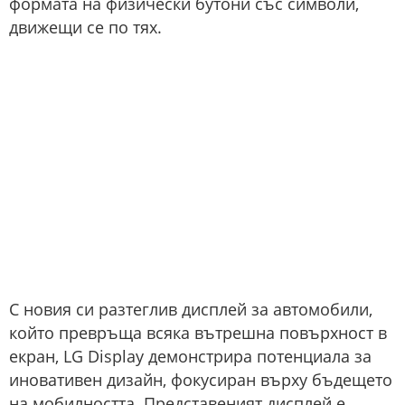
формата на физически бутони със символи,
движещи се по тях.
С новия си разтеглив дисплей за автомобили,
който превръща всяка вътрешна повърхност в
екран, LG Display демонстрира потенциала за
иновативен дизайн, фокусиран върху бъдещето
на мобилността. Представеният дисплей е