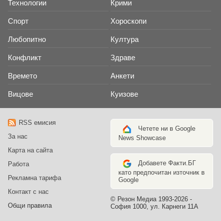
Технологии
Крими
Спорт
Хороскопи
Любопитно
Култура
Конфликт
Здраве
Времето
Анкети
Вицове
Куизове
RSS емисия
Четете ни в Google
За нас
News Showcase
Карта на сайта
Добавете Факти.БГ
Работа
като предпочитан източник в
Рекламна тарифа
Google
Контакт с нас
© Резон Медиа 1993-2026 -
Общи правила
София 1000, ул. Карнеги 11А