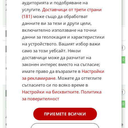
аудиторията и подобряване на
А в миналото хващат сферата, защото в християнството
лихварството се води грях и от това се възползват.
услугите.
Доставчици от трети страни
(181)
може също да обработват
12:23
11.05.2026
данните ви за тези и други цели,
включително използване на точни
10
Този коментар е премахнат от модератор.
данни за геолокация и характеристики
на устройството. Вашият избор важи
А6абоб
11
само за този уебсайт. Някои
доставчици може да разчитат на
3
0
ОТГОВОР
законен интерес вместо на съгласие;
Само нашите.оле
имате право да възразите в
Настройки
за рекламиране
. Можете да оттеглите
12:36
11.05.2026
съгласието си по всяко време в
Настройки на бисквитките
.
Политика
Официално
12
за поверителност
4
10
ОТГОВОР
ПРИЕМЕТЕ ВСИЧКИ
До коментар
#1
от "нагла чалма":
Официално САЩ правят блокада, Иран казва: ние пускаме