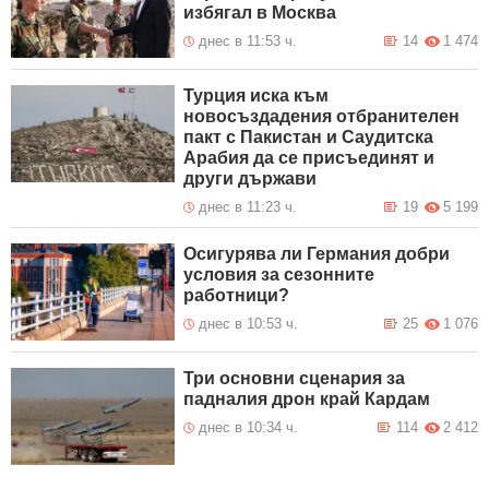
избягал в Москва
днес в 11:53 ч.
14
1 474
Турция иска към
новосъздадения отбранителен
пакт с Пакистан и Саудитска
Арабия да се присъединят и
други държави
днес в 11:23 ч.
19
5 199
Осигурява ли Германия добри
условия за сезонните
работници?
днес в 10:53 ч.
25
1 076
Три основни сценария за
падналия дрон край Кардам
днес в 10:34 ч.
114
2 412