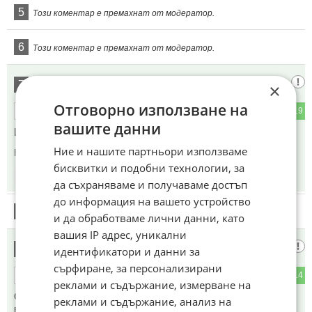
5
Този коментар е премахнат от модератор.
6
Този коментар е премахнат от модератор.
К.О.Т.а.р.А.К 🐱
7
×
Отговорно използване на
5
19
ОТГОВОР
вашите данни
Иран трябва да се концентрира върху Израел.
Ние и нашите партньори използваме
Коментиран от
#14
бисквитки и подобни технологии, за
12:04
11.05.2026
да съхраняваме и получаваме достъп
до информация на вашето устройство
8
Този коментар е премахнат от модератор.
и да обработваме лични данни, като
вашия IP адрес, уникални
Някой
9
идентификатори и данни за
сърфиране, за персонализирани
4
14
ОТГОВОР
реклами и съдържание, измерване на
САЩ е еврейска колония завзета от вътре с пари и
реклами и съдържание, анализ на
влияние.