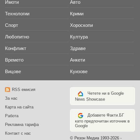
Имоти
Авто
Технологии
Крими
Спорт
Хороскопи
Любопитно
Култура
Конфликт
Здраве
Времето
Анкети
Вицове
Куизове
RSS емисия
Четете ни в Google
За нас
News Showcase
Карта на сайта
Добавете Факти.БГ
Работа
като предпочитан източник в
Рекламна тарифа
Google
Контакт с нас
© Резон Медиа 1993-2026 -