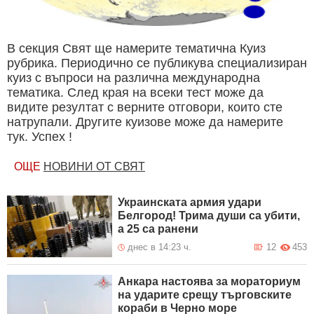
В секция Свят ще намерите тематична Куиз
рубрика. Периодично се публикува специализиран
куиз с въпроси на различна международна
тематика. След края на всеки тест може да
видите резултат с верните отговори, които сте
натрупали. Другите куизове може да намерите
тук. Успех !
ОЩЕ
НОВИНИ ОТ СВЯТ
Украинската армия удари
Белгород! Трима души са убити,
а 25 са ранени
днес в 14:23 ч.
12
453
Анкара настоява за мораториум
на ударите срещу търговските
кораби в Черно море