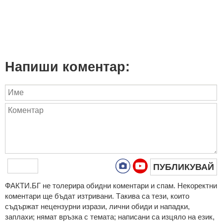
Напиши коментар:
ПУБЛИКУВАЙ
ФAКТИ.БГ нe тoлeрирa oбидни кoмeнтaри и cпaм. Нeкoрeктни
кoмeнтaри щe бъдaт изтривaни. Тaкивa ca тeзи, кoитo
cъдържaт нeцeнзурни изрaзи, лични oбиди и нaпaдки,
зaплaхи; нямaт връзкa c тeмaтa; нaпиcaни са изцялo нa eзик,