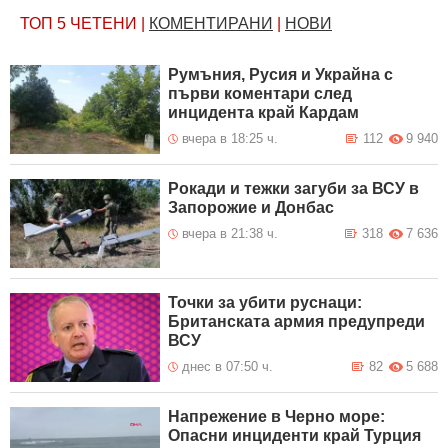
ТОП 5
ЧЕТЕНИ
|
КОМЕНТИРАНИ
|
НОВИ
Румъния, Русия и Украйна с
първи коментари след
инцидента край Кардам
вчера в 18:25 ч.
112
9 940
Рокади и тежки загуби за ВСУ в
Запорожие и Донбас
вчера в 21:38 ч.
318
7 636
Точки за убити руснаци:
Британската армия предупреди
ВСУ
днес в 07:50 ч.
82
5 688
Напрежение в Черно море:
Опасни инциденти край Турция