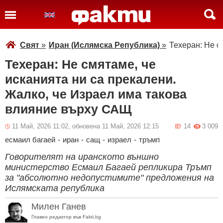
Свят
»
Иран (Ислямска Република)
»
Техеран: Не с
Техеран: Не смятаме, че
исканията ни са прекалени.
Жалко, че Израел има такова
влияние върху САЩ
11 Май, 2026 11:02, обновена 11 Май, 2026 12:15
14
3 009
есмаил багаей
-
иран
-
сащ
-
израел
-
тръмп
Говорителят на иранското външно
министерство Есмаил Багаей репликира Тръмп
за "абсолютно недопустимите" предложения на
Ислямската република
Милен Ганев
Главен редактор във Fakti.bg