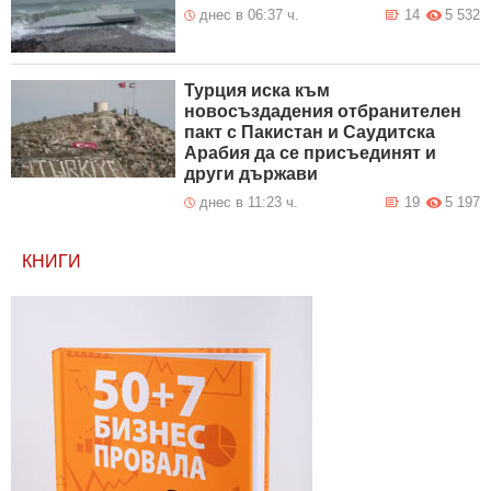
днес в 06:37 ч.
14
5 532
Турция иска към
новосъздадения отбранителен
пакт с Пакистан и Саудитска
Арабия да се присъединят и
други държави
днес в 11:23 ч.
19
5 197
КНИГИ