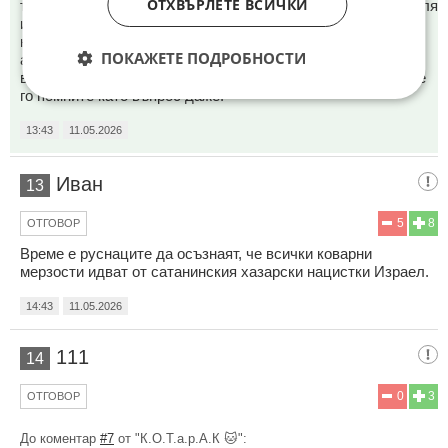
ОТХВЪРЛЕТЕ ВСИЧКИ
товари с/у такса (репарации за щетите)... така че кой стреля
и кой не - Иран нито е започнал конфликта, нито е карал
някой да ходи да ги напада - защо не питате сега "Кой е
ПОКАЖЕТЕ ПОДРОБНОСТИ
агресора" - по тона ви познавам, че сте задавали този
въпрос преди 5 години - та даже не млъквахте, пък сега не
го помните като въпрос даже.
13:43
11.05.2026
Иван
13
5
8
ОТГОВОР
Време е руснаците да осъзнаят, че всички коварни
мерзости идват от сатанинския хазарски нацистки Израел.
14:43
11.05.2026
111
14
0
3
ОТГОВОР
До коментар
#7
от "К.О.Т.а.р.А.К 🐱":