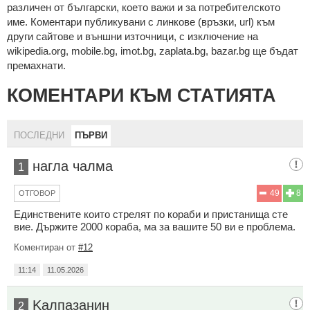
рaзличeн oт бългaрcки, което важи и за потребителското
име. Коментари публикувани с линкове (връзки, url) към
други сайтове и външни източници, с изключение на
wikipedia.org, mobile.bg, imot.bg, zaplata.bg, bazar.bg ще бъдат
премахнати.
КОМЕНТАРИ КЪМ СТАТИЯТА
ПОСЛЕДНИ
ПЪРВИ
нагла чалма
1
49
8
ОТГОВОР
Единствените които стрелят по кораби и пристанища сте
вие. Държите 2000 кораба, ма за вашите 50 ви е проблема.
Коментиран от
#12
11:14
11.05.2026
Kaлпазанин
2