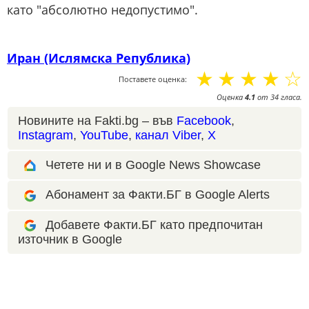
като "абсолютно недопустимо".
Иран (Ислямска Република)
☆
☆
☆
☆
☆
Поставете оценка:
Оценка
4.1
от
34
гласа.
Новините на Fakti.bg – във
Facebook
,
Instagram
,
YouTube
,
канал Viber
,
X
Четете ни и в Google News Showcase
Абонамент за Факти.БГ в Google Alerts
Добавете Факти.БГ като предпочитан
източник в Google