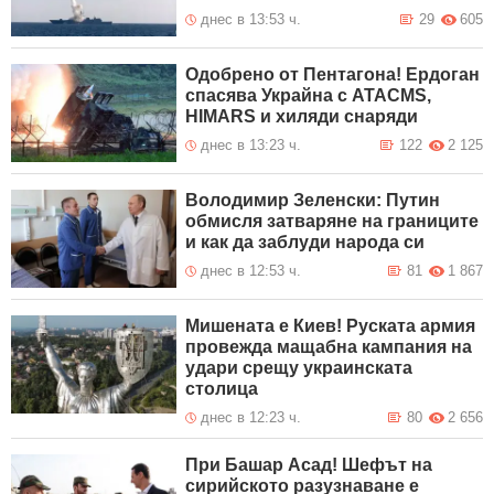
днес в 13:53 ч.
29
605
Одобрено от Пентагона! Ердоган
спасява Украйна с ATACMS,
HIMARS и хиляди снаряди
днес в 13:23 ч.
122
2 125
Володимир Зеленски: Путин
обмисля затваряне на границите
и как да заблуди народа си
днес в 12:53 ч.
81
1 867
Мишената е Киев! Руската армия
провежда мащабна кампания на
удари срещу украинската
столица
днес в 12:23 ч.
80
2 656
При Башар Асад! Шефът на
сирийското разузнаване е