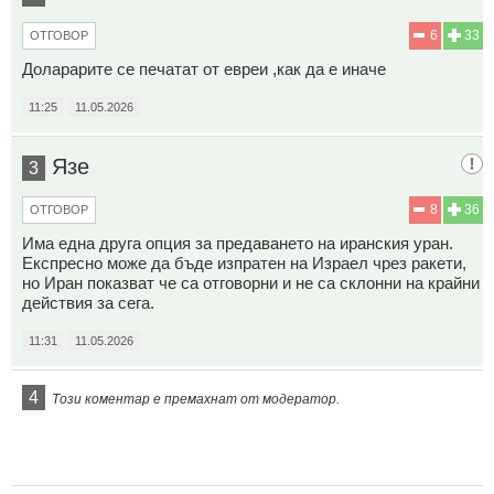
6
33
ОТГОВОР
Доларарите се печатат от евреи ,как да е иначе
11:25
11.05.2026
Язе
3
8
36
ОТГОВОР
Има една друга опция за предаването на иранския уран.
Експресно може да бъде изпратен на Израел чрез ракети,
но Иран показват че са отговорни и не са склонни на крайни
действия за сега.
11:31
11.05.2026
4
Този коментар е премахнат от модератор.