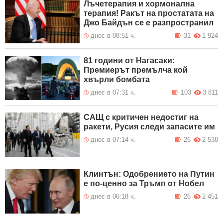
Лъчетерапия и хормонална
терапия! Ракът на простатата на
Джо Байдън се е разпространил
днес в 08:51 ч.
31
1 924
81 години от Нагасаки:
Премиерът премълча кой
хвърли бомбата
днес в 07:31 ч.
103
3 811
САЩ с критичен недостиг на
ракети, Русия следи запасите им
днес в 07:14 ч.
26
2 538
Клинтън: Одобрението на Путин
е по-ценно за Тръмп от Нобел
днес в 06:18 ч.
26
2 451