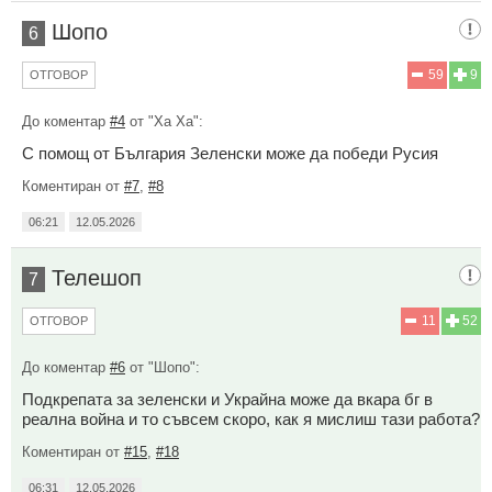
Шопо
6
59
9
ОТГОВОР
До коментар
#4
от "Ха Ха":
С помощ от България Зеленски може да победи Русия
Коментиран от
#7
,
#8
06:21
12.05.2026
Телешоп
7
11
52
ОТГОВОР
До коментар
#6
от "Шопо":
Подкрепата за зеленски и Украйна може да вкара бг в
реална война и то съвсем скоро, как я мислиш тази работа?
Коментиран от
#15
,
#18
06:31
12.05.2026