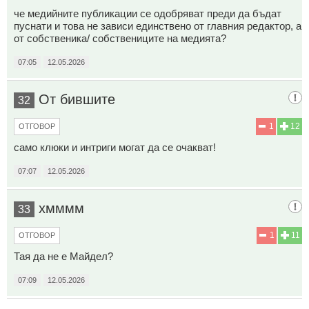
че медийните публикации се одобряват преди да бъдат
пуснати и това не зависи единствено от главния редактор, а
от собственика/ собствениците на медията?
07:05
12.05.2026
От бившите
32
1
12
ОТГОВОР
само клюки и интриги могат да се очакват!
07:07
12.05.2026
хмммм
33
1
11
ОТГОВОР
Тая да не е Майдел?
07:09
12.05.2026