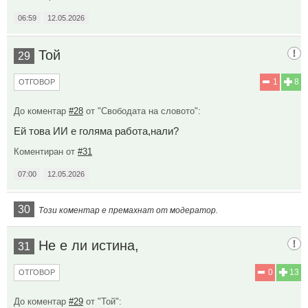
06:59
12.05.2026
Той
29
1
8
ОТГОВОР
До коментар
#28
от "Свободата на словото":
Ей това ИИ е голяма работа,нали?
Коментиран от
#31
07:00
12.05.2026
30
Този коментар е премахнат от модератор.
Не е ли истина,
31
0
13
ОТГОВОР
До коментар
#29
от "Той":