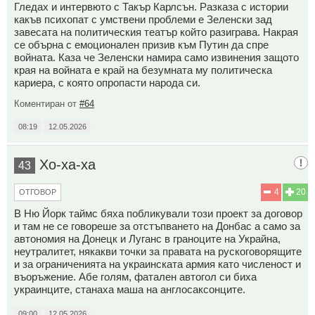
Гледах и интервюто с Такър Карлсън. Разказа с истории
какъв психопат с умствени проблеми е Зеленски зад
завесата на политическия театър който разиграва. Накрая
се обърна с емоционален призив към Путин да спре
войната. Каза че Зеленски намира само извинения защото
края на войната е край на безумната му политическа
кариера, с която опропасти народа си.
Коментиран от
#64
08:19
12.05.2026
Хо-ха-ха
43
4
20
ОТГОВОР
В Ню Йорк таймс бяха побликували този проект за договор
и там не се говореше за отстъпването на Донбас а само за
автономия на Донецк и Луганс в граноците на Украйна,
неутралитет, някакви точки за правата на рускоговорящите
и за ограниченията на украинската армия като численост и
въоръжение. Абе голям, фатален автогол си биха
украинците, станаха маша на англосаксонците.
09:00
12.05.2026