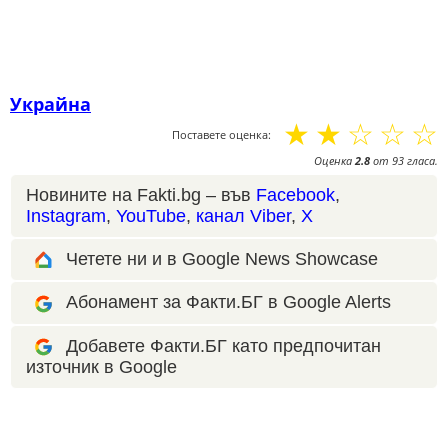
Украйна
☆
☆
☆
☆
☆
Поставете оценка:
Оценка
2.8
от
93
гласа.
Новините на Fakti.bg – във
Facebook
,
Instagram
,
YouTube
,
канал Viber
,
X
Четете ни и в Google News Showcase
Абонамент за Факти.БГ в Google Alerts
Добавете Факти.БГ като предпочитан
източник в Google