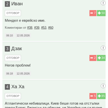
Иван
2
7
50
ОТГОВОР
Мендел е еврейско име.
Коментиран от
#38
,
#39
,
#53
,
#60
06:10
12.05.2026
Дзак
3
2
34
ОТГОВОР
Негов проблем!
06:18
12.05.2026
Ха Ха
4
5
85
ОТГОВОР
Атлантически небивалици. Киев беше готов на отстъпки
преди Борис Джонсън да обещае, че Украйна ще си върне