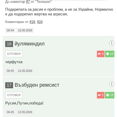
До коментар
#7
от "Телешоп":
Подкрепата за расия е проблем, а не за Украйна. Нормално
е да подкрепил жертва на агресия.
Коментиран от
#19
,
#24
06:44
12.05.2026
йуляминдил
16
4
14
ОТГОВОР
черфутка
06:45
12.05.2026
Възбуден ремсист
17
5
15
ОТГОВОР
Русия,Путин,победа!
06:45
12.05.2026