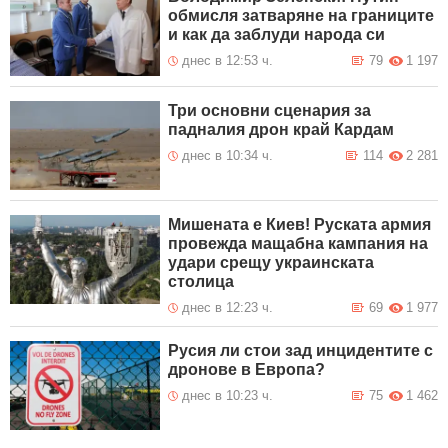
обмисля затваряне на границите
и как да заблуди народа си
днес в 12:53 ч.
79
1 197
Три основни сценария за
падналия дрон край Кардам
днес в 10:34 ч.
114
2 281
Мишената е Киев! Руската армия
провежда мащабна кампания на
удари срещу украинската
столица
днес в 12:23 ч.
69
1 977
Русия ли стои зад инцидентите с
дронове в Европа?
днес в 10:23 ч.
75
1 462