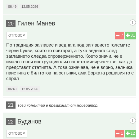
06:49
12.05.2026
Гилен Манев
20
7
31
ОТГОВОР
По традиция заглавие и веднага под заглавието големите
черни букви, които го повтарят, а тука веднага след
заглавието следва опровержението. Което значи, че е
имало точни инструкции към нашето мисирячество, как да
представят статията. А това означава, че е вярно, зелника
наистина е бил готов на остъпки, ама Борката рошавия го е
спрял
06:49
12.05.2026
21
Този коментар е премахнат от модератор.
Буданов
22
1
12
ОТГОВОР