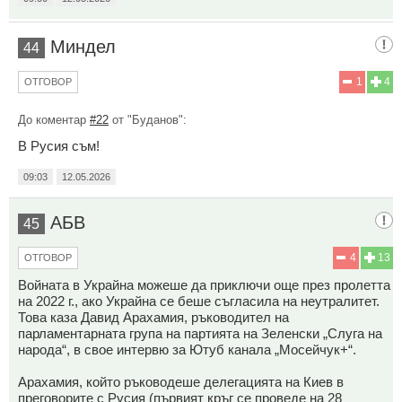
Миндел
44
1
4
ОТГОВОР
До коментар
#22
от "Буданов":
В Русия съм!
09:03
12.05.2026
АБВ
45
4
13
ОТГОВОР
Войната в Украйна можеше да приключи още през пролетта
на 2022 г., ако Украйна се беше съгласила на неутралитет.
Това каза Давид Арахамия, ръководител на
парламентарната група на партията на Зеленски „Слуга на
народа“, в свое интервю за Ютуб канала „Мосейчук+“.
Арахамия, който ръководеше делегацията на Киев в
преговорите с Русия (първият кръг се проведе на 28