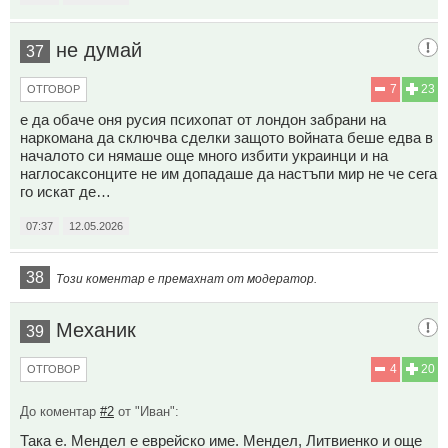
не думай
37
7
23
ОТГОВОР
е да обаче оня русия психопат от лондон забрани на
наркомана да сключва сделки защото войната беше едва в
началото си нямаше още много избити украинци и на
наглосаксонците не им допадаше да настъпи мир не че сега
го искат де…
07:37
12.05.2026
38
Този коментар е премахнат от модератор.
Механик
39
4
20
ОТГОВОР
До коментар
#2
от "Иван":
Така е. Мендел е еврейско име. Мендел, Литвиенко и още