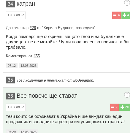
катран
34
4
4
ОТГОВОР
До коментар
#26
от "Кирило Буданов, разведчик":
Когда памперс ще обърнеш, защото твоя и на будалков е
двулицев..не се мотайте..Чу ли нова песен за новичок..а би
трябвало..
Коментиран от
#55
07:12
12.05.2026
35
Този коментар е премахнат от модератор.
Все повече ще стават
36
7
20
ОТГОВОР
тези които се осъзнават в Украйна и ще виждат как един
продажник и западните агресори им унищожиха страната!
07:29
12.05.2026