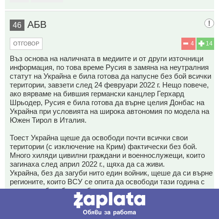
АБВ
46
4
14
ОТГОВОР
Въз основа на наличната в медиите и от други източници
информация, по това време Русия в замяна на неутралния
статут на Украйна е била готова да напусне без бой всички
територии, завзети след 24 февруари 2022 г. Нещо повече,
ако вярваме на бившия германски канцлер Герхард
Шрьодер, Русия е била готова да върне целия Донбас на
Украйна при условията на широка автономия по модела на
Южен Тирол в Италия.
Тоест Украйна щеше да освободи почти всички свои
територии (с изключение на Крим) фактически без бой.
Много хиляди цивилни граждани и военнослужещи, които
загинаха след април 2022 г., щяха да са живи.
Украйна, без да загуби нито един войник, щеше да си върне
регионите, които ВСУ се опита да освободи тази година с
тежки загуби и без особен успех по време на
контранастъплението. Що се отнася до НАТО, Украйна все
още няма гаранции за присъединяване към Алианса,
посочва още „Страна“.