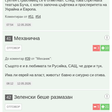
суетен страхливец се е отметнал. След това спретнаха
театъра Буча, с което започна цъфтежа и просперитета на
Украйна и Европа.
Коментиран от
#51
,
#54
07:54
12.05.2026
Механична
41
3
10
ОТГОВОР
До коментар
#39
от "Механик":
Същото е и в любимата ти Русийка, САЩ, че дори и тук.
Има ли еврей на власт, животът бавно и сигурно си отива.
08:12
12.05.2026
Зеленски беше размазан
42
5
21
ОТГОВОР