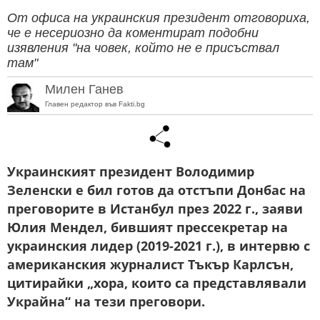
От офиса на украинския президент отговориха,
че е несериозно да коментират подобни
изявления "на човек, който не е присъствал
там"
Милен Ганев
Главен редактор във Fakti.bg
Украинският президент Володимир
Зеленски е бил готов да отстъпи Донбас на
преговорите в Истанбул през 2022 г., заяви
Юлия Мендел, бившият прессекретар на
украинския лидер (2019-2021 г.), в интервю с
американския журналист Тъкър Карлсън,
цитирайки „хора, които са представлявали
Украйна“ на тези преговори.