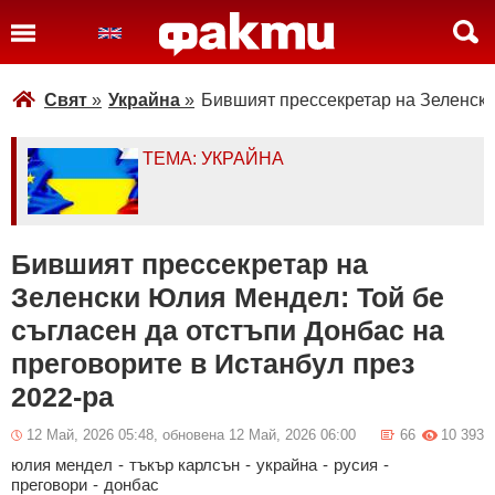
Свят
»
Украйна
»
Бившият прессекретар на Зеленски
ТЕМА: УКРАЙНА
Бившият прессекретар на
Зеленски Юлия Мендел: Той бе
съгласен да отстъпи Донбас на
преговорите в Истанбул през
2022-ра
12 Май, 2026 05:48, обновена 12 Май, 2026 06:00
66
10 393
юлия мендел
-
тъкър карлсън
-
украйна
-
русия
-
преговори
-
донбас