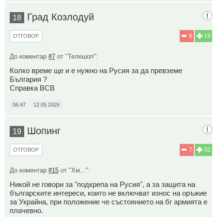
Град Козлодуй
18
6
19
ОТГОВОР
До коментар
#7
от "Телешоп":
Колко време ще и е нужно на Русия за да превземе
България ?
Справка ВСВ
06:47
12.05.2026
Шопинг
19
7
32
ОТГОВОР
До коментар
#15
от "Хм...":
Никой не говори за "подкрепа на Русия", а за защита на
българските интереси, които не включват износ на оръжие
за Украйна, при положение че състоянието на бг армията е
плачевно.