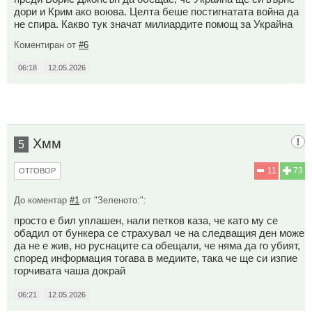
дори и Крим ако воюва. Целта беше постигнатата война да
не спира. Какво тук значат милиардите помощ за Украйна
Коментиран от
#6
06:18
12.05.2026
Хмм
5
11
73
ОТГОВОР
До коментар
#1
от "Зеленото:":
просто е бил уплашен, нали петков каза, че като му се
обадил от бункера се страхувал че на следващия ден може
да не е жив, но руснаците са обещали, че няма да го убият,
според информация тогава в медиите, така че ще си изпие
горчивата чаша докрай
06:21
12.05.2026