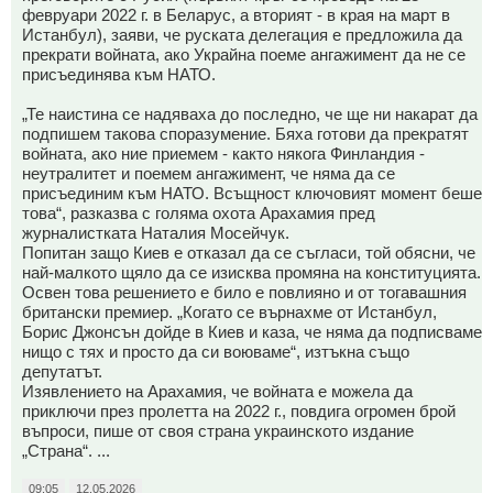
февруари 2022 г. в Беларус, а вторият - в края на март в
Истанбул), заяви, че руската делегация е предложила да
прекрати войната, ако Украйна поеме ангажимент да не се
присъединява към НАТО.
„Те наистина се надяваха до последно, че ще ни накарат да
подпишем такова споразумение. Бяха готови да прекратят
войната, ако ние приемем - както някога Финландия -
неутралитет и поемем ангажимент, че няма да се
присъединим към НАТО. Всъщност ключовият момент беше
това“, разказва с голяма охота Арахамия пред
журналистката Наталия Мосейчук.
Попитан защо Киев е отказал да се съгласи, той обясни, че
най-малкото щяло да се изисква промяна на конституцията.
Освен това решението е било е повлияно и от тогавашния
британски премиер. „Когато се върнахме от Истанбул,
Борис Джонсън дойде в Киев и каза, че няма да подписваме
нищо с тях и просто да си воюваме“, изтъкна също
депутатът.
Изявлението на Арахамия, че войната е можела да
приключи през пролетта на 2022 г., повдига огромен брой
въпроси, пише от своя страна украинското издание
„Страна“. ...
09:05
12.05.2026