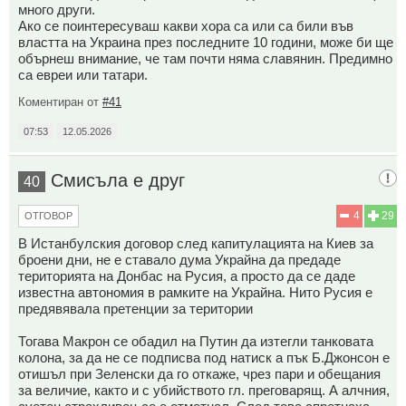
много други.
Ако се поинтересуваш какви хора са или са били във
властта на Украина през последните 10 години, може би ще
обърнеш внимание, че там почти няма славянин. Предимно
са евреи или татари.
Коментиран от
#41
07:53
12.05.2026
Смисъла е друг
40
4
29
ОТГОВОР
В Истанбулския договор след капитулацията на Киев за
броени дни, не е ставало дума Украйна да предаде
територията на Донбас на Русия, а просто да се даде
известна автономия в рамките на Украйна. Нито Русия е
предявявала претенции за територии
Тогава Макрон се обадил на Путин да изтегли танковата
колона, за да не се подписва под натиск а пък Б.Джонсон е
отишъл при Зеленски да го откаже, чрез пари и обещания
за величие, както и с убийството гл. преговарящ. А алчния,