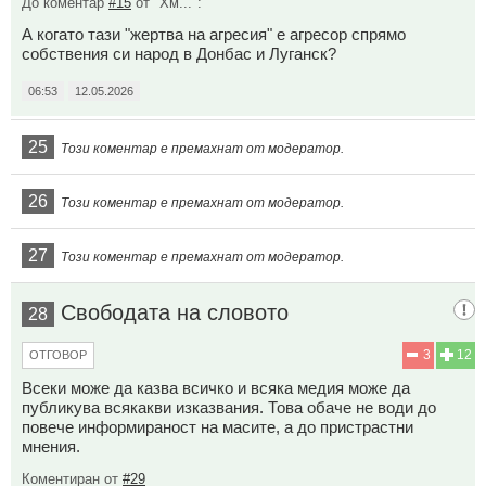
До коментар
#15
от "Хм...":
А когато тази "жертва на агресия" е агресор спрямо
собствения си народ в Донбас и Луганск?
06:53
12.05.2026
25
Този коментар е премахнат от модератор.
26
Този коментар е премахнат от модератор.
27
Този коментар е премахнат от модератор.
Свободата на словото
28
3
12
ОТГОВОР
Всеки може да казва всичко и всяка медия може да
публикува всякакви изказвания. Това обаче не води до
повече информираност на масите, а до пристрастни
мнения.
Коментиран от
#29