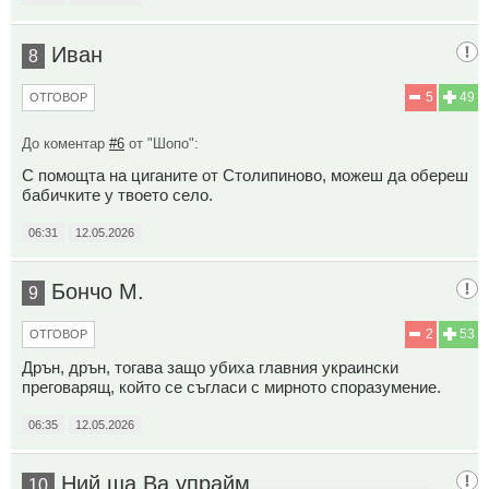
Иван
8
5
49
ОТГОВОР
До коментар
#6
от "Шопо":
С помощта на циганите от Столипиново, можеш да обереш
бабичките у твоето село.
06:31
12.05.2026
Бончо М.
9
2
53
ОТГОВОР
Дрън, дрън, тогава защо убиха главния украински
преговарящ, който се съгласи с мирното споразумение.
06:35
12.05.2026
Ний ша Ва упрайм
10