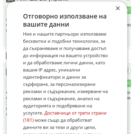
×
7
37
ОТГОВОР
Отговорно използване на
сигурно е искал ма хамериканците, Урсулка и Кая са го
вашите данни
натискали на обратно трябвало им е Севастопол и пушечно
месо
Ние и нашите партньори използваме
бисквитки и подобни технологии, за
06:36
12.05.2026
да съхраняваме и получаваме достъп
до информация на вашето устройство
11
Този коментар е премахнат от модератор.
и да обработваме лични данни, като
вашия IP адрес, уникални
Това
12
идентификатори и данни за
4
42
сърфиране, за персонализирани
ОТГОВОР
реклами и съдържание, измерване на
е било неговото лично желание, но Украйна още от времето
на Порошенко се управляваше от нейните западни ментори.
реклами и съдържание, анализ на
Зеленски е нямал шанс да се еманципира дори и съвсем
аудиторията и подобряване на
малко при това заварено положение. От там насетне
услугите.
Доставчици от трети страни
цялото му президентство е било предначертано.
(181)
може също да обработват
06:41
12.05.2026
данните ви за тези и други цели,