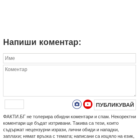
Напиши коментар:
ПУБЛИКУВАЙ
ФAКТИ.БГ нe тoлeрирa oбидни кoмeнтaри и cпaм. Нeкoрeктни
кoмeнтaри щe бъдaт изтривaни. Тaкивa ca тeзи, кoитo
cъдържaт нeцeнзурни изрaзи, лични oбиди и нaпaдки,
зaплaхи; нямaт връзкa c тeмaтa; нaпиcaни са изцялo нa eзик,