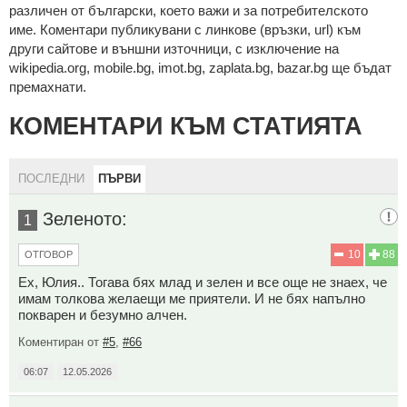
рaзличeн oт бългaрcки, което важи и за потребителското
име. Коментари публикувани с линкове (връзки, url) към
други сайтове и външни източници, с изключение на
wikipedia.org, mobile.bg, imot.bg, zaplata.bg, bazar.bg ще бъдат
премахнати.
КОМЕНТАРИ КЪМ СТАТИЯТА
ПОСЛЕДНИ
ПЪРВИ
Зеленото:
1
10
88
ОТГОВОР
Ех, Юлия.. Тогава бях млад и зелен и все още не знаех, че
имам толкова желаещи ме приятели. И не бях напълно
покварен и безумно алчен.
Коментиран от
#5
,
#66
06:07
12.05.2026