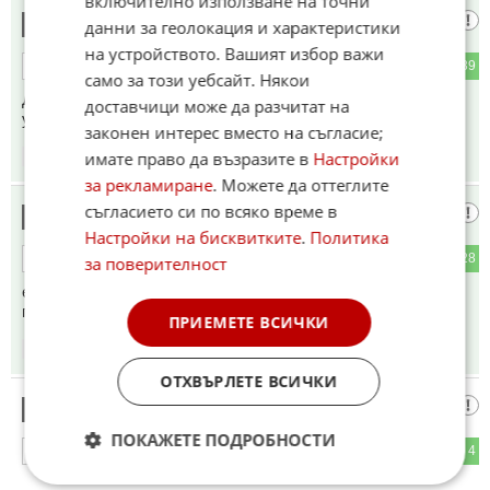
включително използване на точни
ХаХа
13
данни за геолокация и характеристики
на устройството. Вашият избор важи
5
39
ОТГОВОР
само за този уебсайт. Някои
Да ама Борката Жонсон рече бийти съ до последния
доставчици може да разчитат на
украинец
законен интерес вместо на съгласие;
имате право да възразите в
Настройки
06:42
12.05.2026
за рекламиране
. Можете да оттеглите
съгласието си по всяко време в
Едва ли
14
Настройки на бисквитките
.
Политика
2
28
ОТГОВОР
за поверителност
е било от значение какви точно са били личните
предпочитания на Зеленски по този въпрос.
ПРИЕМЕТЕ ВСИЧКИ
06:44
12.05.2026
ОТХВЪРЛЕТЕ ВСИЧКИ
Хм...
15
ПОКАЖЕТЕ ПОДРОБНОСТИ
35
4
ОТГОВОР