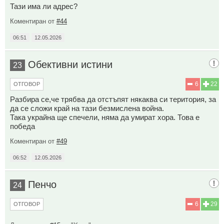
Тази има ли адрес?
Коментиран от
#44
06:51
12.05.2026
Обективни истини
23
6
22
ОТГОВОР
Разбира се,че трябва да отстъпят някаква си територия, за
да се сложи край на тази безмислена война.
Така украйна ще спечели, няма да умират хора. Това е
победа
Коментиран от
#49
06:52
12.05.2026
Пенчо
24
6
29
ОТГОВОР