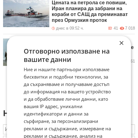
Цената на петрола се повиши,
Иран планира да забрани на
кораби от САЩ да преминават
през Ормузкия проток
днес в 09:52 ч.
41
7 018
×
Соломоновите острови се
стремят да задълбочат връзките
Отговорно използване на
си със САЩ
вашите данни
днес в 08:52 ч.
18
1 161
Ние и нашите партньори използваме
бисквитки и подобни технологии, за
да съхраняваме и получаваме достъп
до информация на вашето устройство
и да обработваме лични данни, като
вашия IP адрес, уникални
Напиши коментар:
идентификатори и данни за
сърфиране, за персонализирани
реклами и съдържание, измерване на
реклами и съдържание, анализ на