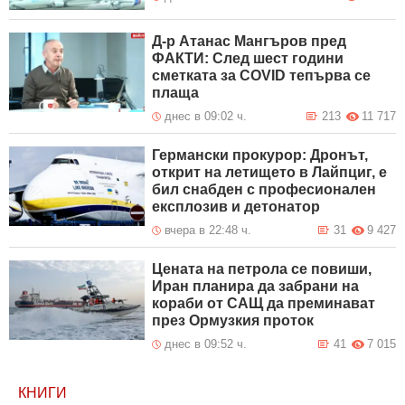
Д-р Атанас Мангъров пред
ФАКТИ: След шест години
сметката за COVID тепърва се
плаща
днес в 09:02 ч.
213
11 717
Германски прокурор: Дронът,
открит на летището в Лайпциг, е
бил снабден с професионален
експлозив и детонатор
вчера в 22:48 ч.
31
9 427
Цената на петрола се повиши,
Иран планира да забрани на
кораби от САЩ да преминават
през Ормузкия проток
днес в 09:52 ч.
41
7 015
КНИГИ