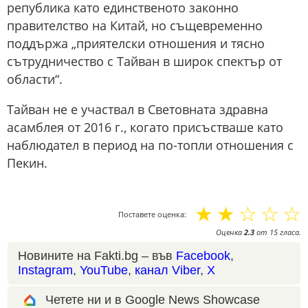
република като единственото законно
правителство на Китай, но същевременно
поддържа „приятелски отношения и тясно
сътрудничество с Тайван в широк спектър от
области“.
Тайван не е участвал в Световната здравна
асамблея от 2016 г., когато присъстваше като
наблюдател в период на по-топли отношения с
Пекин.
☆
☆
☆
☆
☆
Поставете оценка:
Оценка
2.3
от
15
гласа.
Новините на Fakti.bg – във
Facebook
,
Instagram
,
YouTube
,
канал Viber
,
X
Четете ни и в Google News Showcase