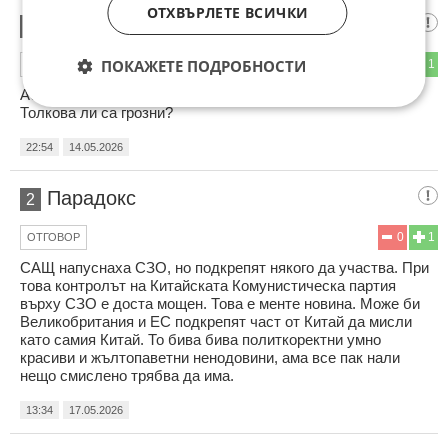
ОТХВЪРЛЕТЕ ВСИЧКИ
Сатана Z
1
ПОКАЖЕТЕ ПОДРОБНОСТИ
0
1
ОТГОВОР
Абе,мисирките от факти защо се снимат само с очила?
Толкова ли са грозни?
22:54
14.05.2026
Парадокс
2
0
1
ОТГОВОР
САЩ напуснаха СЗО, но подкрепят някого да участва. При
това контролът на Китайската Комунистическа партия
върху СЗО е доста мощен. Това е менте новина. Може би
Великобритания и ЕС подкрепят част от Китай да мисли
като самия Китай. То бива бива политкоректни умно
красиви и жълтопаветни ненодовини, ама все пак нали
нещо смислено трябва да има.
13:34
17.05.2026