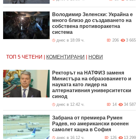
Володимир Зеленски: Украйна е
много близо до създаването на
собствена противоракетна
система
днес в 18:09 ч.
206
3 665
ТОП 5
ЧЕТЕНИ
|
КОМЕНТИРАНИ
|
НОВИ
Ректорът на НАТФИЗ заменя
Министъра на образованието и
науката като лидер на
алтернативния университетски
синод
днес в 12:42 ч.
14
34 587
Забрана от премиера Румен
Радев, но американски военен
самолет кацна в София
днес в 16:12 ч.
126
13 299