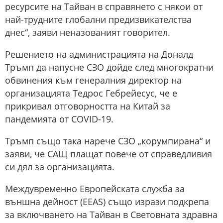
ресурсите на Тайван в справянето с някои от
най-трудните глобални предизвикателства
днес“, заяви неназованият говорител.
Решението на администрацията на Доналд
Тръмп да напусне СЗО дойде след многократни
обвинения към генералния директор на
организацията Тедрос Гебрейесус, че е
прикривал отговорността на Китай за
пандемията от COVID-19.
Тръмп също така нарече СЗО „корумпирана“ и
заяви, че САЩ плащат повече от справедливия
си дял за организацията.
Междувременно Европейската служба за
външна дейност (EEAS) също изрази подкрепа
за включването на Тайван в Световната здравна