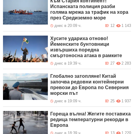
Към Стария континент!
Испанската полиция разби
голяма мрежа за трафик на хора
през Средиземно море
днес в 20:09 ч.
12
1 143
Хусите удариха отново!
Йеменските бунтовници
извършиха поредна
смъртоносна атака в рамките
днес в 19:39 ч.
27
2 283
Глобално затопляне! Китай
започва редовни контейнерни
превози до Европа по Северния
морски път
днес в 19:09 ч.
25
1 937
Гореща вълна! Жегите поставиха
редица температурни рекорди в
Европа
днес в 18:39 ч.
13
1 220