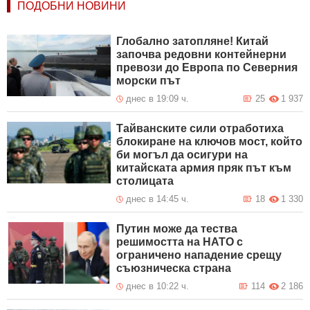
ПОДОБНИ НОВИНИ
Глобално затопляне! Китай
започва редовни контейнерни
превози до Европа по Северния
морски път
днес в 19:09 ч.
25
1 937
Тайванските сили отработиха
блокиране на ключов мост, който
би могъл да осигури на
китайската армия пряк път към
столицата
днес в 14:45 ч.
18
1 330
Путин може да тества
решимостта на НАТО с
ограничено нападение срещу
съюзническа страна
днес в 10:22 ч.
114
2 186