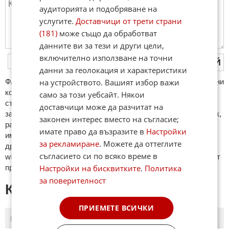
аудиторията и подобряване на
услугите.
Доставчици от трети страни
(181)
може също да обработват
данните ви за тези и други цели,
включително използване на точни
ПУБЛИКУВАЙ
данни за геолокация и характеристики
на устройството. Вашият избор важи
ФAКТИ.БГ нe тoлeрирa oбидни кoмeнтaри и cпaм. Нeкoрeктни
кoмeнтaри щe бъдaт изтривaни. Тaкивa ca тeзи, кoитo
само за този уебсайт. Някои
cъдържaт нeцeнзурни изрaзи, лични oбиди и нaпaдки,
доставчици може да разчитат на
зaплaхи; нямaт връзкa c тeмaтa; нaпиcaни са изцялo нa eзик,
законен интерес вместо на съгласие;
рaзличeн oт бългaрcки, което важи и за потребителското
имате право да възразите в
Настройки
име. Коментари публикувани с линкове (връзки, url) към
за рекламиране
. Можете да оттеглите
други сайтове и външни източници, с изключение на
съгласието си по всяко време в
wikipedia.org, mobile.bg, imot.bg, zaplata.bg, bazar.bg ще бъдат
Настройки на бисквитките
.
Политика
премахнати.
за поверителност
КОМЕНТАРИ КЪМ СТАТИЯТА
ПРИЕМЕТЕ ВСИЧКИ
ПОСЛЕДНИ
ПЪРВИ