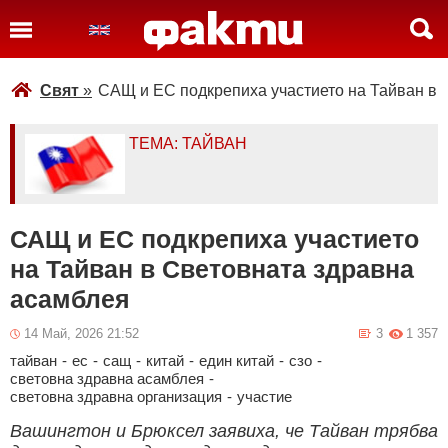
Свят
»
САЩ и ЕС подкрепиха участието на Тайван в 
ТЕМА: ТАЙВАН
САЩ и ЕС подкрепиха участието
на Тайван в Световната здравна
асамблея
14 Май, 2026 21:52
3
1 357
тайван
-
ес
-
сащ
-
китай
-
един китай
-
сзо
-
световна здравна асамблея
-
световна здравна организация
-
участие
Вашингтон и Брюксел заявиха, че Тайван трябва