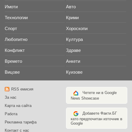
Имоти
Авто
Технологии
Крими
Спорт
Хороскопи
Любопитно
Култура
Конфликт
Здраве
Времето
Анкети
Вицове
Куизове
RSS емисия
Четете ни в Google
За нас
News Showcase
Карта на сайта
Добавете Факти.БГ
Работа
като предпочитан източник в
Рекламна тарифа
Google
Контакт с нас