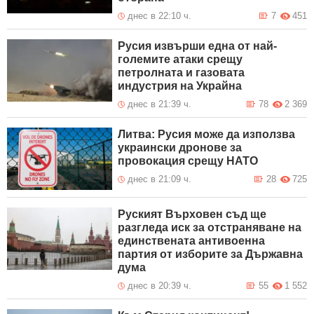
днес в 22:10 ч.
7
451
Русия извърши една от най-
големите атаки срещу
петролната и газовата
индустрия на Украйна
днес в 21:39 ч.
78
2 369
Литва: Русия може да използва
украински дронове за
провокация срещу НАТО
днес в 21:09 ч.
28
725
Руският Върховен съд ще
разгледа иск за отстраняване на
единствената антивоенна
партия от изборите за Държавна
дума
днес в 20:39 ч.
55
1 552