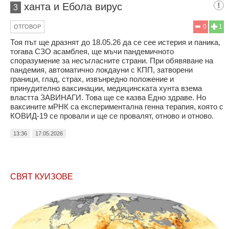
ханта и Ебола вирус
3
0
1
ОТГОВОР
Тоя път ще дразнят до 18.05.26 да се сее истерия и паника,
тогава СЗО асамблея, ще мъчи пандемичното
споразумение за несъгласните страни. При обявяване на
пандемия, автоматично локдауни с КПП, затворени
граници, глад, страх, извънредно положение и
принудително ваксинации, медицинската хунта взема
властта ЗАВИНАГИ. Това ще се казва Едно здраве. Но
ваксините мРНК са експериментална генна терапия, която с
КОВИД-19 се провали и ще се провалят, отново и отново.
13:36
17.05.2026
СВЯТ КУИЗОВЕ