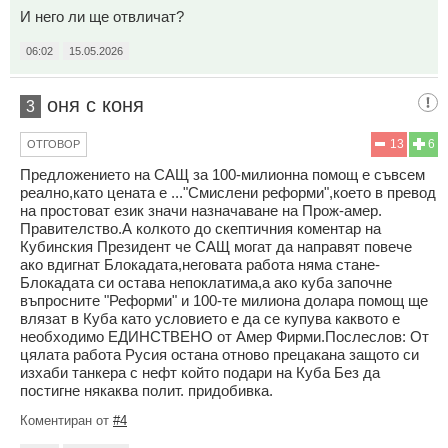
И него ли ще отвличат?
06:02
15.05.2026
оня с коня
3
13
6
ОТГОВОР
Предложението на САЩ за 100-милионна помощ е съвсем
реално,като цената е ..."Смислени реформи",което в превод
на простоват език значи назначаване на Прож-амер.
Правителство.А колкото до скептичния коментар на
Кубинския Президент че САЩ могат да направят повече
ако вдигнат Блокадата,неговата работа няма стане-
Блокадата си остава непоклатима,а ако куба започне
въпросните "Реформи" и 100-те милиона долара помощ ще
влязат в Куба като условието е да се купува каквото е
необходимо ЕДИНСТВЕНО от Амер Фирми.Послеслов: От
цялата работа Русия остана отново прецакана защото си
изхаби танкера с нефт който подари на Куба Без да
постигне някаква полит. придобивка.
Коментиран от
#4