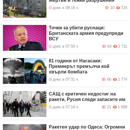
Жертви и тежки разрушения
днес в 08:18 ч.
10
724
Точки за убити руснаци:
Британската армия предупреди
ВСУ
днес в 07:50 ч.
64
2 711
81 години от Нагасаки:
Премиерът премълча кой
хвърли бомбата
днес в 07:31 ч.
66
2 774
САЩ с критичен недостиг на
ракети, Русия следи запасите им
днес в 07:14 ч.
21
1 698
Ракетен удар по Одеса: Огромни