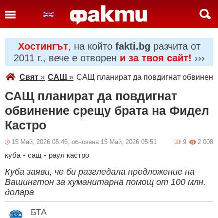
Хостингът
, на който
fakti.bg
разчита от
2011 г., вече е отворен
и за твоя сайт!
›››
Свят
»
САЩ
»
САЩ планират да повдигнат обвинени
САЩ планират да повдигнат
обвинение срещу брата на Фидел
Кастро
15 Май, 2026 05:46, обновена 15 Май, 2026 05:51
9
2 008
куба
-
сащ
-
раул кастро
Куба заяви, че би разгледала предложение на
Вашингтон за хуманитарна помощ от 100 млн.
долара
БТА