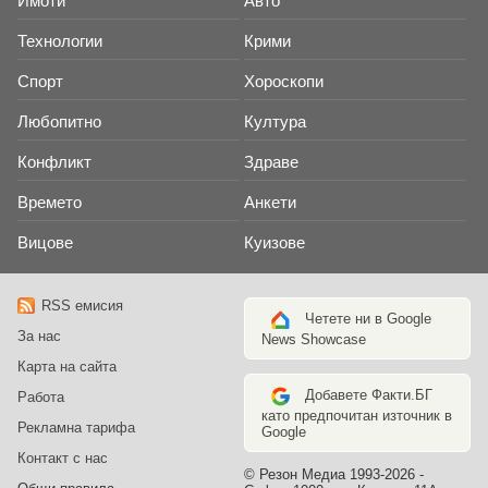
Имоти
Авто
Технологии
Крими
Спорт
Хороскопи
Любопитно
Култура
Конфликт
Здраве
Времето
Анкети
Вицове
Куизове
RSS емисия
Четете ни в Google
За нас
News Showcase
Карта на сайта
Добавете Факти.БГ
Работа
като предпочитан източник в
Рекламна тарифа
Google
Контакт с нас
© Резон Медиа 1993-2026 -