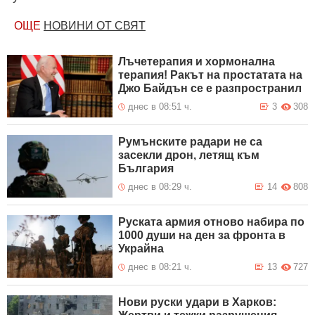
ОЩЕ
НОВИНИ ОТ СВЯТ
Лъчетерапия и хормонална
терапия! Ракът на простатата на
Джо Байдън се е разпространил
днес в 08:51 ч.
3
308
Румънските радари не са
засекли дрон, летящ към
България
днес в 08:29 ч.
14
808
Руската армия отново набира по
1000 души на ден за фронта в
Украйна
днес в 08:21 ч.
13
727
Нови руски удари в Харков: