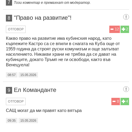
7
Този коментар е премахнат от модератор.
"Право на развитие"!
8
12
2
ОТГОВОР
Какво право на развитие има кубинския народ, като
кърлежите Кастро са се впили в снагата на Куба още от
1959 година да строят руски комунизъм и още залъгват
населението. Никакви храни не трябва да се дават на
кубинците, докато Тръмп не ги освободи, както във
Венецуела!
08:57
15.05.2026
Ел Команданте
9
0
4
ОТГОВОР
САЩ могат да ми правят като вятъра
09:35
15.05.2026