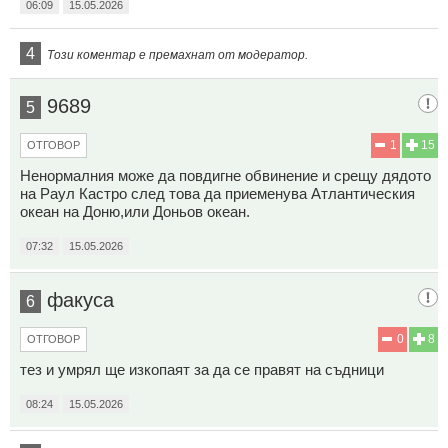
06:09
15.05.2026
4
Този коментар е премахнат от модератор.
9689
5
1
15
ОТГОВОР
Ненормалния може да повдигне обвинение и срещу дядото
на Раул Кастро след това да приеменува Атлантическия
океан на Доню,или Доньов океан.
07:32
15.05.2026
факуса
6
0
8
ОТГОВОР
тез и умрял ще изкопаят за да се правят на съдници
08:24
15.05.2026