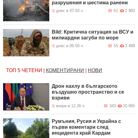
разрушения и шестима ранени
днес в 07:03 ч.
61
2 983
Bild: Критична ситуация за ВСУ и
милиардни загуби по море
днес в 06:50 ч.
55
3 489
ТОП 5
ЧЕТЕНИ
|
КОМЕНТИРАНИ
|
НОВИ
Дрон нахлу в българското
въздушно пространство и се
взриви
вчера в 12:26 ч.
343
10 865
Румъния, Русия и Украйна с
първи коментари след
инцидента край Кардам