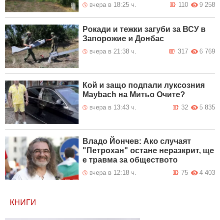
вчера в 18:25 ч.
110
9 258
Рокади и тежки загуби за ВСУ в
Запорожие и Донбас
вчера в 21:38 ч.
317
6 769
Кой и защо подпали луксозния
Maybach на Митьо Очите?
вчера в 13:43 ч.
32
5 835
Владо Йончев: Ако случаят
"Петрохан" остане неразкрит, ще
е травма за обществото
вчера в 12:18 ч.
75
4 403
КНИГИ