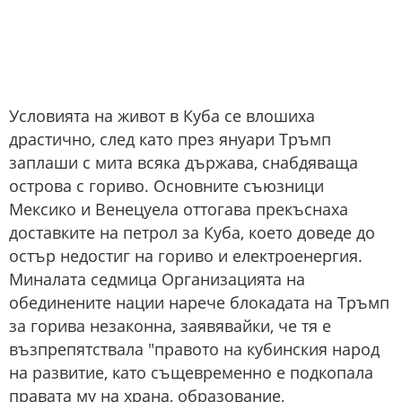
Условията на живот в Куба се влошиха
драстично, след като през януари Тръмп
заплаши с мита всяка държава, снабдяваща
острова с гориво. Основните съюзници
Мексико и Венецуела оттогава прекъснаха
доставките на петрол за Куба, което доведе до
остър недостиг на гориво и електроенергия.
Миналата седмица Организацията на
обединените нации нарече блокадата на Тръмп
за горива незаконна, заявявайки, че тя е
възпрепятствала "правото на кубинския народ
на развитие, като същевременно е подкопала
правата му на храна, образование,