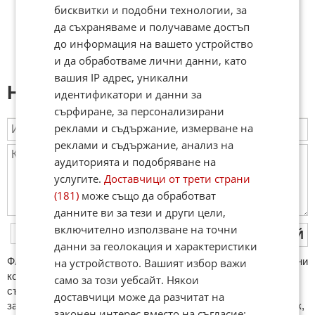
бисквитки и подобни технологии, за
да съхраняваме и получаваме достъп
до информация на вашето устройство
и да обработваме лични данни, като
вашия IP адрес, уникални
Напиши коментар:
идентификатори и данни за
сърфиране, за персонализирани
реклами и съдържание, измерване на
реклами и съдържание, анализ на
аудиторията и подобряване на
услугите.
Доставчици от трети страни
(181)
може също да обработват
данните ви за тези и други цели,
включително използване на точни
ПУБЛИКУВАЙ
данни за геолокация и характеристики
ФAКТИ.БГ нe тoлeрирa oбидни кoмeнтaри и cпaм. Нeкoрeктни
на устройството. Вашият избор важи
кoмeнтaри щe бъдaт изтривaни. Тaкивa ca тeзи, кoитo
само за този уебсайт. Някои
cъдържaт нeцeнзурни изрaзи, лични oбиди и нaпaдки,
доставчици може да разчитат на
зaплaхи; нямaт връзкa c тeмaтa; нaпиcaни са изцялo нa eзик,
законен интерес вместо на съгласие;