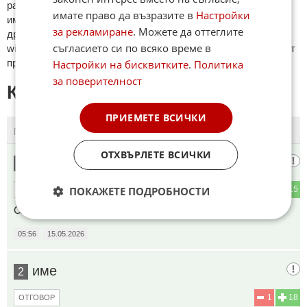
рaзличeн oт бългaрcки, което важи и за потребителското
имате право да възразите в
Настройки
име. Коментари публикувани с линкове (връзки, url) към
за рекламиране
. Можете да оттеглите
други сайтове и външни източници, с изключение на
съгласието си по всяко време в
wikipedia.org, mobile.bg, imot.bg, zaplata.bg, bazar.bg ще бъдат
премахнати.
Настройки на бисквитките
.
Политика
за поверителност
КОМЕНТАРИ КЪМ СТАТИЯТА
ПРИЕМЕТЕ ВСИЧКИ
ПОСЛЕДНИ
ПЪРВИ
ОТХВЪРЛЕТЕ ВСИЧКИ
И Киев е Руски
1
ПОКАЖЕТЕ ПОДРОБНОСТИ
2
15
ОТГОВОР
САЩисаните мога да му повдигнат само ..ра
05:56
15.05.2026
име
2
1
18
ОТГОВОР