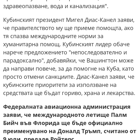
здравеопазване, вода и канализация".
Кубинският президент Мигел Диас-Канел заяви,
че правителството му ще приеме помощта, ако
тя спазва международните норми за
хуманитарна помощ. Кубинският лидер обаче
нарече предложението "непоследователно и
парадоксално", добавяйки, че Вашингтон може
да направи повече, за да помогне на Куба, като
просто отмени санкциите. Диас-Канел заяви, че
кубинските приоритети за използване на
средствата ще бъдат гориво, храна и лекарства.
Федералната авиационна администрация
заяви, че международното летище Палм
Бийч във Флорида ще бъде официално
преименувано на Доналд Тръмп, считано от
9 юли, предаде Ройтерс.