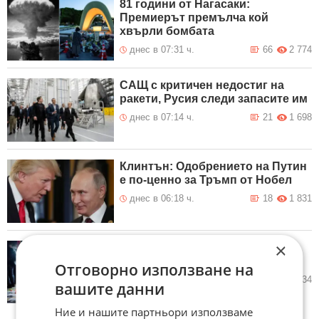
81 години от Нагасаки:
Премиерът премълча кой
хвърли бомбата
днес в 07:31 ч.
66
2 774
САЩ с критичен недостиг на
ракети, Русия следи запасите им
днес в 07:14 ч.
21
1 698
Клинтън: Одобрението на Путин
е по-ценно за Тръмп от Нобел
днес в 06:18 ч.
18
1 831
×
Иран постави шест условия на
САЩ за постигане на мир
Отговорно използване на
вчера в 21:26 ч.
37
3 734
вашите данни
Ние и нашите партньори използваме