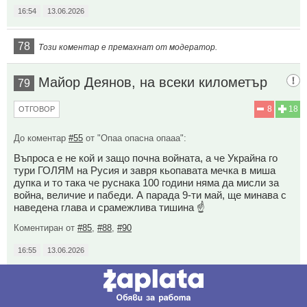
16:54
13.06.2026
78
Този коментар е премахнат от модератор.
Майор Деянов, на всеки километър
79
8
18
ОТГОВОР
До коментар
#55
от "Опаа опасна опааа":
Въпроса е не кой и защо почна войната, а че Украйна го
тури ГОЛЯМ на Русия и завря кьопавата мечка в миша
дупка и то така че руснака 100 години няма да мисли за
война, величие и пабеди. А парада 9-ти май, ще минава с
наведена глава и срамежлива тишина ☝️
Коментиран от
#85
,
#88
,
#90
16:55
13.06.2026
80
Този коментар е премахнат от модератор.