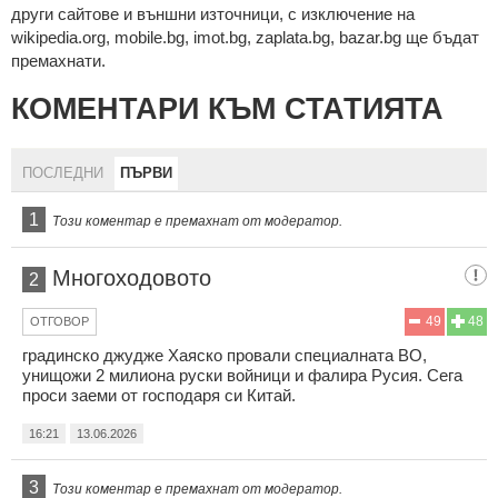
други сайтове и външни източници, с изключение на
wikipedia.org, mobile.bg, imot.bg, zaplata.bg, bazar.bg ще бъдат
премахнати.
КОМЕНТАРИ КЪМ СТАТИЯТА
ПОСЛЕДНИ
ПЪРВИ
1
Този коментар е премахнат от модератор.
Многоходовото
2
49
48
ОТГОВОР
градинско джудже Хаяско провали специалната ВО,
унищожи 2 милиона руски войници и фалира Русия. Сега
проси заеми от господаря си Китай.
16:21
13.06.2026
3
Този коментар е премахнат от модератор.