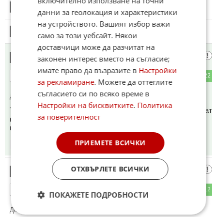
включително използване на точни
38
Този коментар е премахнат от модератор.
данни за геолокация и характеристики
на устройството. Вашият избор важи
39
Този коментар е премахнат от модератор.
само за този уебсайт. Някои
доставчици може да разчитат на
Хахахаха
40
законен интерес вместо на съгласие;
имате право да възразите в
Настройки
11
22
ОТГОВОР
за рекламиране
. Можете да оттеглите
съгласието си по всяко време в
До коментар
#6
от "Смях в залата":
Настройки на бисквитките
.
Политика
Трябва да се ограничи интернета на рашите, за да не гледат
за поверителност
как прогниват хората на запад. Не трябва да им се
позволява, да гледат ужаса на запад. Хахахаха.
ПРИЕМЕТЕ ВСИЧКИ
16:42
13.06.2026
ОТХВЪРЛЕТЕ ВСИЧКИ
Ха ХаХа
41
7
12
ОТГОВОР
ПОКАЖЕТЕ ПОДРОБНОСТИ
До коментар
#34
от "Хахахаха":