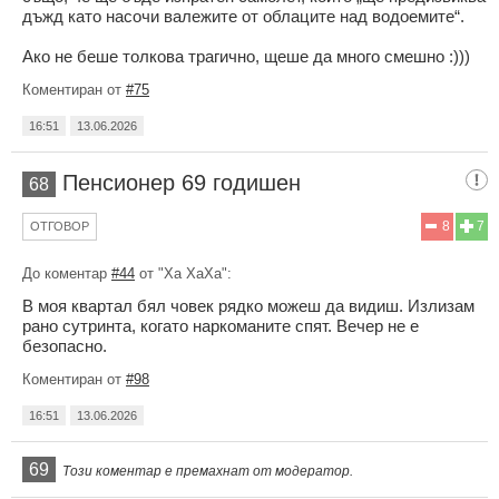
дъжд като насочи валежите от облаците над водоемите“.
Ако не беше толкова трагично, щеше да много смешно :)))
Коментиран от
#75
16:51
13.06.2026
Пенсионер 69 годишен
68
8
7
ОТГОВОР
До коментар
#44
от "Ха ХаХа":
В моя квартал бял човек рядко можеш да видиш. Излизам
рано сутринта, когато наркоманите спят. Вечер не е
безопасно.
Коментиран от
#98
16:51
13.06.2026
69
Този коментар е премахнат от модератор.