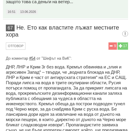
защото това са деньги на ветер...
16:51
13.06.2026
Не. Ето как властите лъжат местните
67
хора
9
17
ОТГОВОР
До коментар
#54
от "Шефът на ВиК":
ДНР, ЛНР и Крим 3г без вода. Кремъл обвинява и „злия и
агресивен Запад“ – твърди, че „водната блокада на ДНР,
ЛНР и Крим е част от антируската стратегия“ на ЕС и САЩ.
Поради липса на вода в трите окупирани области, Русия
потърси помощ от пропагандата. За да прикрият липсата на
вода, прокремълските дезинформационни канали заляха
публиката с обещания за чудеса в областта на
инженерството. Кремъл обеща да построи подводен тунел
под Черно море, за да снабдява Крим с руска вода. Бе
лансирана дори идея за извличане на вода от дъното на
морски пещери, в които „директно от дъното на Черно море
бликат сладководни извори“. Пропагандистите заявиха
също, че ще бъде изпратен самолет, който „ще предизвиква