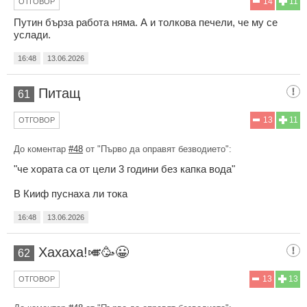
14
11
ОТГОВОР
Путин бърза работа няма. А и толкова печели, че му се
услади.
16:48
13.06.2026
Питащ
61
13
11
ОТГОВОР
До коментар
#48
от "Първо да оправят безводието":
"че хората са от цели 3 години без капка вода"
В Кииф пуснаха ли тока
16:48
13.06.2026
Хахаха!🎺🥳😀
62
13
13
ОТГОВОР