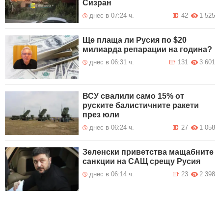
Сизран
днес в 07:24 ч.
42
1 525
Ще плаща ли Русия по $20
милиарда репарации на година?
днес в 06:31 ч.
131
3 601
ВСУ свалили само 15% от
руските балистичните ракети
през юли
днес в 06:24 ч.
27
1 058
Зеленски приветства мащабните
санкции на САЩ срещу Русия
днес в 06:14 ч.
23
2 398