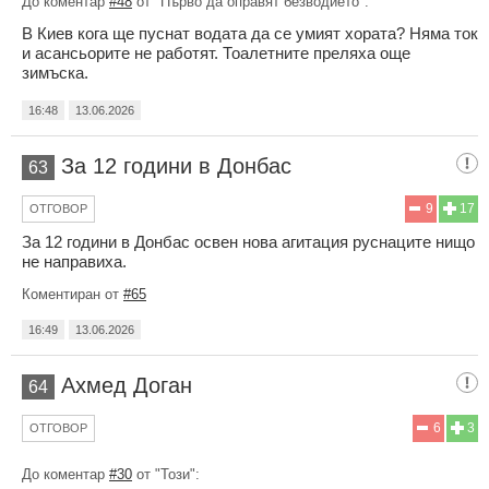
До коментар
#48
от "Първо да оправят безводието":
В Киев кога ще пуснат водата да се умият хората? Няма ток
и асансьорите не работят. Тоалетните преляха още
зимъска.
16:48
13.06.2026
За 12 години в Донбас
63
9
17
ОТГОВОР
За 12 години в Донбас освен нова агитация руснаците нищо
не направиха.
Коментиран от
#65
16:49
13.06.2026
Ахмед Доган
64
6
3
ОТГОВОР
До коментар
#30
от "Този":