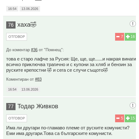
16:54
13.06.2026
хаха🤣
76
7
16
ОТГОВОР
До коментар
#36
от "Помнещ":
това е старо лафче за Русия: Ще, ще, ще......и накрая винаги
всичко приключва трагично и с купони за хляб и бензин за
руските крепостни 🤣 и сега се случи същото🤣
Коментиран от
#83
16:54
13.06.2026
Тодар Живков
77
5
15
ОТГОВОР
Има ли другари по-гламаво племе от руските комунисти?
Еми има другари.Това са българските комунисти.