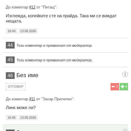
До коментар
#12
от "Питащ":
Изглежда, копейките сте на прайда. Така ми се виждат
нещата.
16:43
13.06.2026
44
Този коментар е премахнат от модератор.
45
Този коментар е премахнат от модератор.
Без име
46
2
4
ОТГОВОР
До коментар
#11
от "Захар Прилепин":
Линк може ли?
16:45
13.06.2026