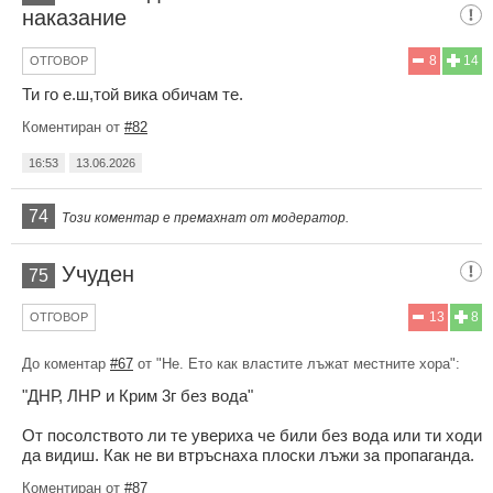
наказание
8
14
ОТГОВОР
Ти го е.ш,той вика обичам те.
Коментиран от
#82
16:53
13.06.2026
74
Този коментар е премахнат от модератор.
Учуден
75
13
8
ОТГОВОР
До коментар
#67
от "Не. Ето как властите лъжат местните хора":
"ДНР, ЛНР и Крим 3г без вода"
От посолството ли те увериха че били без вода или ти ходи
да видиш. Как не ви втръснаха плоски лъжи за пропаганда.
Коментиран от
#87