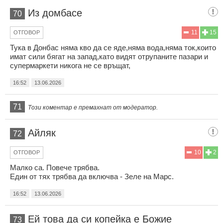
Из домбасе
70
11
15
ОТГОВОР
Тука в Донбас няма кво да се яде,няма вода,няма ток,които
имат сили бягат на запад,като видят отрупаните пазари и
супермаркети никога не се връщат,
16:52
13.06.2026
71
Този коментар е премахнат от модератор.
Айляк
72
10
2
ОТГОВОР
Малко са. Повече трябва.
Един от тях трябва да включва - Зеле на Марс.
16:52
13.06.2026
Ей това да си копейка е Божие
73