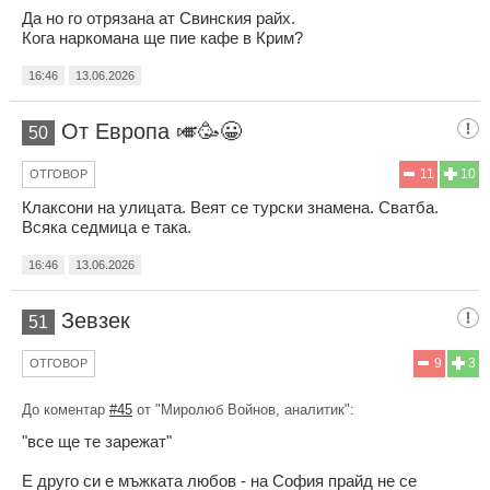
Да но го отрязана ат Свинския райх.
Кога наркомана ще пие кафе в Крим?
16:46
13.06.2026
От Европа 🎺🥳😀
50
11
10
ОТГОВОР
Клаксони на улицата. Веят се турски знамена. Сватба.
Всяка седмица е така.
16:46
13.06.2026
Зевзек
51
9
3
ОТГОВОР
До коментар
#45
от "Миролюб Войнов, аналитик":
"все ще те зарежат"
Е друго си е мъжката любов - на София прайд не се