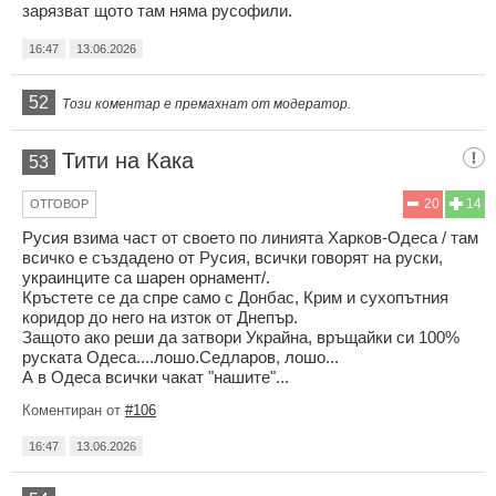
зарязват щото там няма русофили.
16:47
13.06.2026
52
Този коментар е премахнат от модератор.
Тити на Кака
53
20
14
ОТГОВОР
Русия взима част от своето по линията Харков-Одеса / там
всичко е създадено от Русия, всички говорят на руски,
украинците са шарен орнамент/.
Кръстете се да спре само с Донбас, Крим и сухопътния
коридор до него на изток от Днепър.
Защото ако реши да затвори Украйна, връщайки си 100%
руската Одеса....лошо.Седларов, лошо...
А в Одеса всички чакат "нашите"...
Коментиран от
#106
16:47
13.06.2026