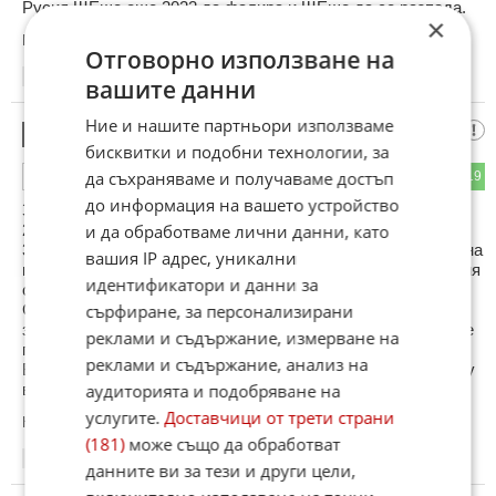
Русия ЩЕше още 2022 да фалира и ЩЕше да се разпада.
×
Коментиран от
#76
,
#132
Отговорно използване на
16:41
13.06.2026
вашите данни
Ние и нашите партньори използваме
Урсула Фон Лаян
37
бисквитки и подобни технологии, за
да съхраняваме и получаваме достъп
25
19
ОТГОВОР
до информация на вашето устройство
Защо така?
21 пакета санкции наложихме на Русия.
и да обработваме лични данни, като
300 млрд.евро дадохме на Украйна, но Русия не е победена
вашия IP адрес, уникални
на фронта, не се разпадна, не стана гражданска революция
идентификатори и данни за
срещу Путин?
Спряхме руски телевизии, забранихме руски филми,
сърфиране, за персонализирани
забранихме влизането в ЕС на руснаци ,а ние ставаме все
реклами и съдържание, измерване на
по зле.
реклами и съдържание, анализ на
Вероятно ще трябва да нападнем Русия, но историята не у
в наша полза
аудиторията и подобряване на
услугите.
Доставчици от трети страни
Коментиран от
#57
(181)
може също да обработват
16:41
13.06.2026
данните ви за тези и други цели,