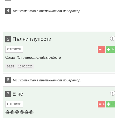
4
Този коментар е премахнат от модератор.
Пълни глупости
5
8
37
ОТГОВОР
Само 75 плана....слаба работа
16:25
13.06.2026
6
Този коментар е премахнат от модератор.
Е не
7
4
18
ОТГОВОР
😂😂😂😂😂😂