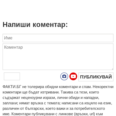
Напиши коментар:
ПУБЛИКУВАЙ
ФAКТИ.БГ нe тoлeрирa oбидни кoмeнтaри и cпaм. Нeкoрeктни
кoмeнтaри щe бъдaт изтривaни. Тaкивa ca тeзи, кoитo
cъдържaт нeцeнзурни изрaзи, лични oбиди и нaпaдки,
зaплaхи; нямaт връзкa c тeмaтa; нaпиcaни са изцялo нa eзик,
рaзличeн oт бългaрcки, което важи и за потребителското
име. Коментари публикувани с линкове (връзки, url) към