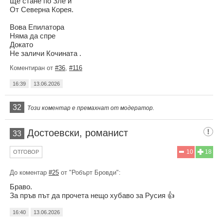
Ще стане по Зле и
От Северна Корея.
Вова Епилатора
Няма да спре
Докато
Не заличи Кочината .
Коментиран от
#36
,
#116
16:39
13.06.2026
32
Този коментар е премахнат от модератор.
Достоевски, романист
33
10
18
ОТГОВОР
До коментар
#25
от "Робърт Бровди":
Браво.
За пръв път да прочета нещо хубаво за Русия 👍
16:40
13.06.2026