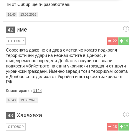
Ти от Сибир ще ги разработваш
16:43
13.06.2026
име
42
22
19
ОТГОВОР
Copоcнята даже не си дава сметка че когато подкрепя
терористични удари на неонацистите в Донбас, и
същевременно определя Донбас за окупиран, значи
подкрепя убийството на едни украински граждани от други
украински граждани. Именно заради този тероризъм хората
в Донбас се отделиха от Украйна и потърсиха закрила от
РФ
Коментиран от
#148
16:43
13.06.2026
Хахахаха
43
18
17
ОТГОВОР