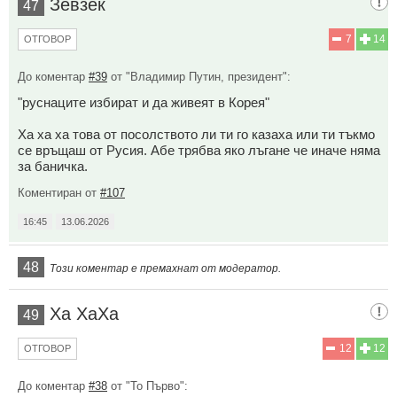
Зевзек
47
7
14
ОТГОВОР
До коментар
#39
от "Владимир Путин, президент":
"руснаците избират и да живеят в Корея"
Ха ха ха това от посолството ли ти го казаха или ти тъкмо
се връщаш от Русия. Абе трябва яко лъгане че иначе няма
за баничка.
Коментиран от
#107
16:45
13.06.2026
48
Този коментар е премахнат от модератор.
Ха ХаХа
49
12
12
ОТГОВОР
До коментар
#38
от "То Първо":