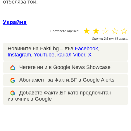
отбеляза той.
Украйна
☆
☆
☆
☆
☆
Поставете оценка:
Оценка
2.9
от
66
гласа.
Новините на Fakti.bg – във
Facebook
,
Instagram
,
YouTube
,
канал Viber
,
X
Четете ни и в Google News Showcase
Абонамент за Факти.БГ в Google Alerts
Добавете Факти.БГ като предпочитан
източник в Google