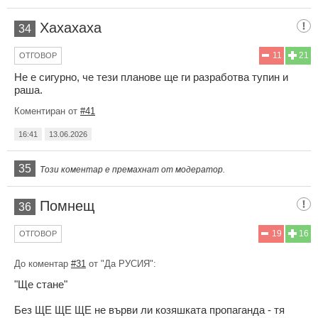
Хахахаха
34
11
21
ОТГОВОР
Не е сигурно, че тези планове ще ги разработва тупин и
раша.
Коментиран от
#41
16:41
13.06.2026
35
Този коментар е премахнат от модератор.
Помнещ
36
19
16
ОТГОВОР
До коментар
#31
от "Да РУСИЯ":
"Ще стане"
Без ЩЕ ЩЕ ЩЕ не върви ли козяшката пропаганда - тя