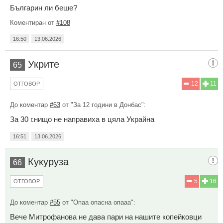
Българин ли беше?
Коментиран от
#108
16:50
13.06.2026
Укрите
65
12
11
ОТГОВОР
До коментар
#63
от "За 12 години в Донбас":
За 30 г.нищо не направиха в цяла Украйна
16:51
13.06.2026
Кукуруза
66
5
16
ОТГОВОР
До коментар
#55
от "Опаа опасна опааа":
Вече Митрофанова не дава пари на нашите копейковци