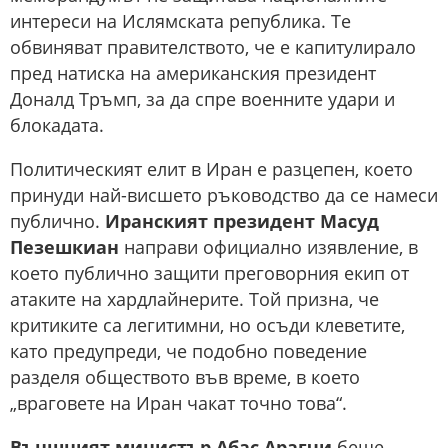
интереси на Ислямската република. Те
обвиняват правителството, че е капитулирало
пред натиска на американския президент
Доналд Тръмп, за да спре военните удари и
блокадата.
Политическият елит в Иран е разцепен, което
принуди най-висшето ръководство да се намеси
публично.
Иранският президент Масуд
Пезешкиан
направи официално изявление, в
което публично защити преговорния екип от
атаките на хардлайнерите. Той призна, че
критиките са легитимни, но осъди клеветите,
като предупреди, че подобно поведение
разделя обществото във време, в което
„враговете на Иран чакат точно това“.
Външният министър Абас Арагчи
беше