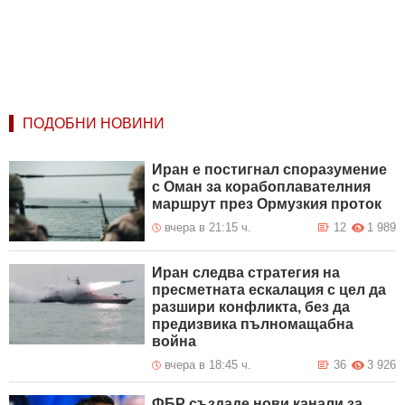
ПОДОБНИ НОВИНИ
Иран е постигнал споразумение
с Оман за корабоплавателния
маршрут през Ормузкия проток
вчера в 21:15 ч.
12
1 989
Иран следва стратегия на
пресметната ескалация с цел да
разшири конфликта, без да
предизвика пълномащабна
война
вчера в 18:45 ч.
36
3 926
ФБР създаде нови канали за