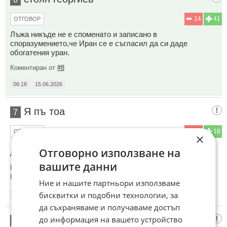
14
41
ОТГОВОР
Лъжа никъде не е споменато и записано в
споразумението,че Иран се е съгласил да си даде
обогатения уран.
Коментиран от
#8
06:18
15.06.2026
Я пъ тоа
7
29
18
ОТГОВОР
×
Отговорно използване на
До коментар
#1
от "Втората лъжа на рижавия е":
вашите данни
Не дават АЯТОЛАСИТЕ урана
Биби ги почва пак
Ние и нашите партньори използваме
бисквитки и подобни технологии, за
06:19
15.06.2026
да съхраняваме и получаваме достъп
до информация на вашето устройство
То кога
8