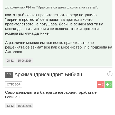
До коментар
#14
от "Иранците са дали шахмата на света!":
които тръбяха как правителството преди потушило
"мирните протести" сега пишат за протести които
правителството не потушава. Дори не всички агенти на
мосад да са изчистени и се включат в тези протести -
номера им няма да мине.
А различни мнения им във всяко правителство но
решенията се взимат все пак с мнозинство. И с подкрепа на
Аятолаха.
08:31
15.06.2026
Архимандрисандрит Бибиян
17
2
0
ОТГОВОР
Само айлякчията и багера са награбили,тарабата е
невинен!
13:12
15.06.2026