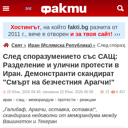
Хостингът
, на който
fakti.bg
разчита от
2011 г., вече е отворен
и за твоя сайт!
›››
Свят
»
Иран (Ислямска Република)
»
След споразум
След споразумението със САЩ:
Разделение и улични протести в
Иран. Демонстранти скандират
"Смърт на безчестния Арагчи!"
15 Юни, 2026 04:40, обновена 15 Юни, 2026 06:09
21
6 457
иран
-
сащ
-
меморандум
-
протести
-
реакции
„Галибаф, Арагчи, оставка, оставка!“,
скандираха недоволни от меморандума между
Вашингтон и Техеран