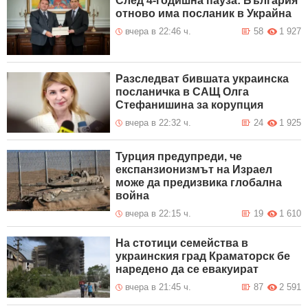
След 4-годишна пауза: България
отново има посланик в Украйна
вчера в 22:46 ч.
58
1 927
Разследват бившата украинска
посланичка в САЩ Олга
Стефанишина за корупция
вчера в 22:32 ч.
24
1 925
Турция предупреди, че
експанзионизмът на Израел
може да предизвика глобална
война
вчера в 22:15 ч.
19
1 610
На стотици семейства в
украинския град Краматорск бе
наредено да се евакуират
вчера в 21:45 ч.
87
2 591