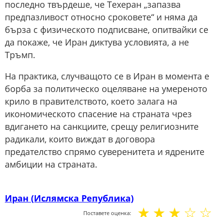
последно твърдеше, че Техеран „запазва
предпазливост относно сроковете“ и няма да
бърза с физическото подписване, опитвайки се
да покаже, че Иран диктува условията, а не
Тръмп.
На практика, случващото се в Иран в момента е
борба за политическо оцеляване на умереното
крило в правителството, което залага на
икономическото спасение на страната чрез
вдигането на санкциите, срещу религиозните
радикали, които виждат в договора
предателство спрямо суверенитета и ядрените
амбиции на страната.
Иран (Ислямска Република)
☆
☆
☆
☆
☆
Поставете оценка: