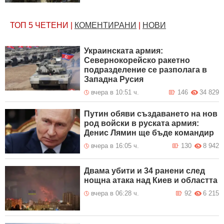
ТОП 5
ЧЕТЕНИ
|
КОМЕНТИРАНИ
|
НОВИ
Украинската армия:
Севернокорейско ракетно
подразделение се разполага в
Западна Русия
вчера в 10:51 ч.
146
34 829
Путин обяви създаването на нов
род войски в руската армия:
Денис Лямин ще бъде командир
вчера в 16:05 ч.
130
8 942
Двама убити и 34 ранени след
нощна атака над Киев и областта
вчера в 06:28 ч.
92
6 215