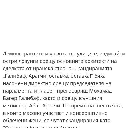
Демонстрантите излязоха по улиците, издигайки
остри лозунги срещу основните архитекти на
сделката от иранска страна. Скандиранията
„Галибаф, Арагчи, оставка, оставка!“ бяха
насочени директно срещу председателя на
парламента и главен преговарящ Мохамад
Багер Галибаф, както и срещу външния
министър Абас Арагчи. По време на шествията,
в които масово участват и консервативно
облечени жени, се чуват скандирания като
"Смърт на безчестния Арагчи".