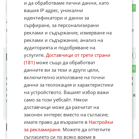
и да обработваме лични данни, като
10
17
ОТГОВОР
вашия IP адрес, уникални
идентификатори и данни за
До коментар
#6
от "стоян георгиев":
сърфиране, за персонализирани
го прочете? Я сподели какво точно пише в споразумението
реклами и съдържание, измерване на
реклами и съдържание, анализ на
06:24
15.06.2026
аудиторията и подобряване на
услугите.
Доставчици от трети страни
Защо
9
(181)
може също да обработват
3
29
данните ви за тези и други цели,
ОТГОВОР
включително използване на точни
протестират тези, нали излязоха по иранската телевизия и
обясниха че са спечелили войната срещу САЩ и Израел и
данни за геолокация и характеристики
са ги подчинили и сега злите врагове са принудени да
на устройството. Вашият избор важи
подпишат срамна капитулация. Би трябвало да празнуват а
само за този уебсайт. Някои
не да протестират хората
доставчици може да разчитат на
06:26
15.06.2026
законен интерес вместо на съгласие;
имате право да възразите в
Настройки
10
Този коментар е премахнат от модератор.
за рекламиране
. Можете да оттеглите
съгласието си по всяко време в