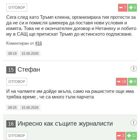
7
9
ОТГОВОР
Сега след като Тръмп клекна, организираха тия протести за
да не си и помисля шмекера да поставя нови условия и
измята. Това не е окончателен договор и Нетаняху и лобито
му в САЩ ще притискат Тръмп до истинското подписване.
Коментиран от
#16
08:19
15.06.2026
Стефан
15
19
9
ОТГОВОР
И на чалмите им дойде акъла, само на рашистите още има
трябва време , че са много тъпи парчета
08:25
15.06.2026
Инресно как същите журналисти
16
3
11
ОТГОВОР