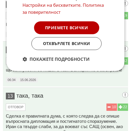
Последния Софиянец
Настройки на бисквитките
.
Политика
11
за поверителност
11
19
ОТГОВОР
Какви репарации ще плаща България според договора?
ПРИЕМЕТЕ ВСИЧКИ
06:32
15.06.2026
ОТХВЪРЛЕТЕ ВСИЧКИ
коко
12
ПОКАЖЕТЕ ПОДРОБНОСТИ
5
32
ОТГОВОР
що за глупости се пишат в тази България не е за вярване
06:34
15.06.2026
така, така
13
10
22
ОТГОВОР
Сделка е правилната дума, с която следва да се опише
въпросната дипломация и постигнатото споразумение.
Иран са твърде слаби, за да воюват със САЩ (освен, ако