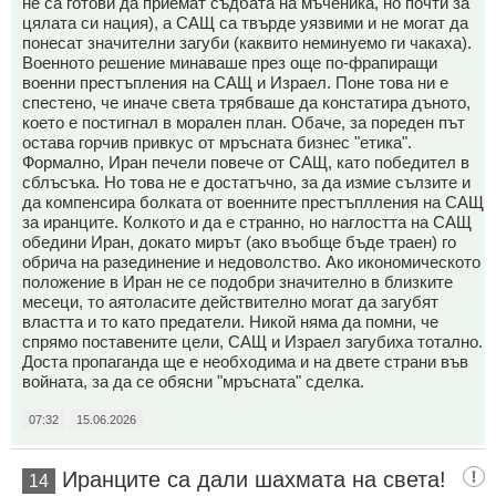
не са готови да приемат съдбата на мъченика, но почти за
цялата си нация), а САЩ са твърде уязвими и не могат да
понесат значителни загуби (каквито неминуемо ги чакаха).
Военното решение минаваше през още по-фрапиращи
военни престъпления на САЩ и Израел. Поне това ни е
спестено, че иначе света трябваше да констатира дъното,
което е постигнал в морален план. Обаче, за пореден път
остава горчив привкус от мръсната бизнес "етика".
Формално, Иран печели повече от САЩ, като победител в
сблъсъка. Но това не е достатъчно, за да измие сълзите и
да компенсира болката от военните престъплления на САЩ
за иранците. Колкото и да е странно, но наглостта на САЩ
обедини Иран, докато мирът (ако въобще бъде траен) го
обрича на разединение и недоволство. Ако икономическото
положение в Иран не се подобри значително в близките
месеци, то аятоласите действително могат да загубят
властта и то като предатели. Никой няма да помни, че
спрямо поставените цели, САЩ и Израел загубиха тотално.
Доста пропаганда ще е необходима и на двете страни във
войната, за да се обясни "мръсната" сделка.
07:32
15.06.2026
Иранците са дали шахмата на света!
14