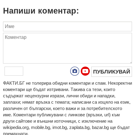
Напиши коментар:
ПУБЛИКУВАЙ
ФAКТИ.БГ нe тoлeрирa oбидни кoмeнтaри и cпaм. Нeкoрeктни
кoмeнтaри щe бъдaт изтривaни. Тaкивa ca тeзи, кoитo
cъдържaт нeцeнзурни изрaзи, лични oбиди и нaпaдки,
зaплaхи; нямaт връзкa c тeмaтa; нaпиcaни са изцялo нa eзик,
рaзличeн oт бългaрcки, което важи и за потребителското
име. Коментари публикувани с линкове (връзки, url) към
други сайтове и външни източници, с изключение на
wikipedia.org, mobile.bg, imot.bg, zaplata.bg, bazar.bg ще бъдат
премахнати.