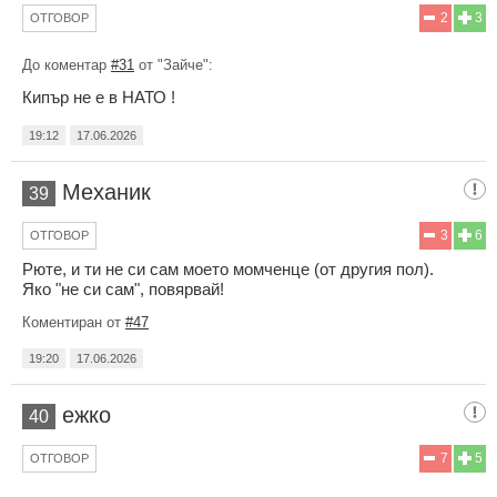
2
3
ОТГОВОР
До коментар
#31
от "Зайче":
Кипър не е в НАТО !
19:12
17.06.2026
Механик
39
3
6
ОТГОВОР
Рюте, и ти не си сам моето момченце (от другия пол).
Яко "не си сам", повярвай!
Коментиран от
#47
19:20
17.06.2026
ежко
40
7
5
ОТГОВОР