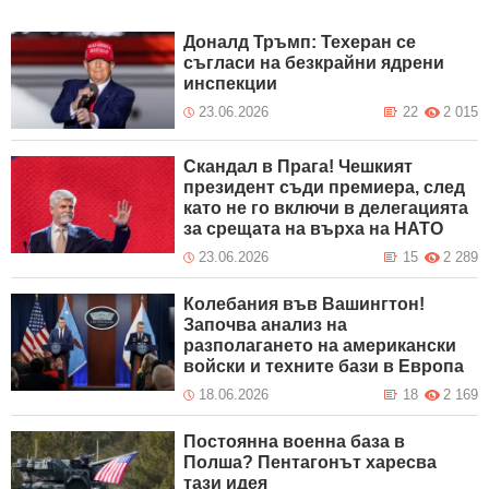
Доналд Тръмп: Техеран се
съгласи на безкрайни ядрени
инспекции
23.06.2026
22
2 015
Скандал в Прага! Чешкият
президент съди премиера, след
като не го включи в делегацията
за срещата на върха на НАТО
23.06.2026
15
2 289
Колебания във Вашингтон!
Започва анализ на
разполагането на американски
войски и техните бази в Европа
18.06.2026
18
2 169
Постоянна военна база в
Полша? Пентагонът харесва
тази идея