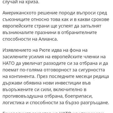
случай на криза.
Американското решение породи въпроси сред
съюзниците относно това как и в какви срокове
европейските страни ще успеят да запълнят
възникналите празнини в отбранителните
способности на Алианса.
Изявлението на Рюте идва на фона на
засилените усилия на европейските членки на
НАТО да увеличат разходите си за отбрана и да
поемат по-голяма отговорност за сигурността
на континента. През последните месеци редица
държави обявиха нови инвестиции във
въоръжените си сили, включително в
противовъздушна отбрана, боеприпаси,
логистика и способности за бързо разгръщане.