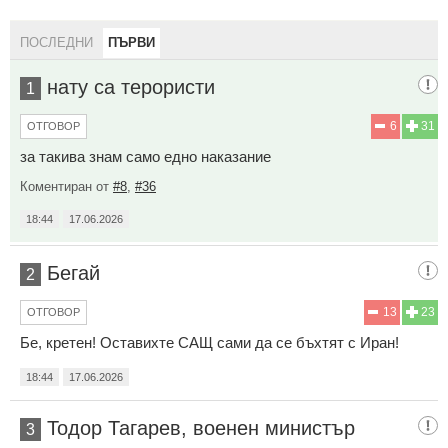
ПОСЛЕДНИ
ПЪРВИ
нату са терористи
1
6
31
ОТГОВОР
за такива знам само едно наказание
Коментиран от
#8
,
#36
18:44
17.06.2026
Бегай
2
13
23
ОТГОВОР
Бе, кретен! Оставихте САЩ сами да се бъхтят с Иран!
18:44
17.06.2026
Тодор Тагарев, военен министър
3