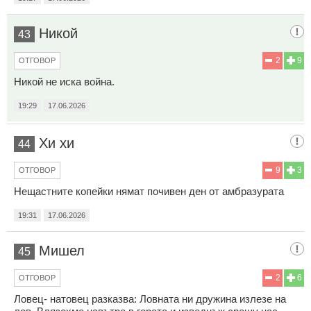
Никой
43
2
9
ОТГОВОР
Никой не иска война.
19:29
17.06.2026
Хи хи
44
9
3
ОТГОВОР
Нещастните копейки нямат почивен ден от амбразурата
19:31
17.06.2026
Мишел
45
2
6
ОТГОВОР
Ловец- натовец разказва: Ловната ни дружина излезе на