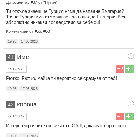
До коментар
#37
от "Путин":
Ти откъде знаеш,че Турция няма да нападне България?
Точно Турция има възможност да нападне България без
абсолютно никакви последствия за себе си!
Коментиран от
#56
,
#58
19:25
17.06.2026
Име
41
3
4
ОТГОВОР
Рютко, Рютко, майка ти вероятно се срамува от теб!
19:26
17.06.2026
корона
42
3
4
ОТГОВОР
И нереципрочните ни визи със САЩ доказват обратното.
19:27
17.06.2026