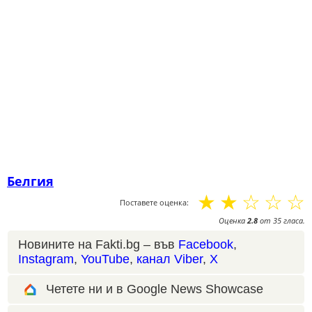
Белгия
☆
☆
☆
☆
☆
Поставете оценка:
Оценка
2.8
от
35
гласа.
Новините на Fakti.bg – във
Facebook
,
Instagram
,
YouTube
,
канал Viber
,
X
Четете ни и в Google News Showcase