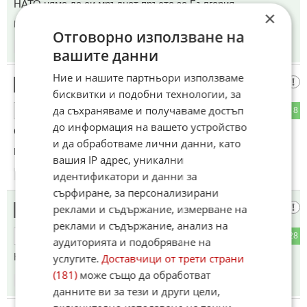
НАТО няма да си мръднат пръста за България
×
Коментиран от
#37
Отговорно използване на
18:46
17.06.2026
вашите данни
Ние и нашите партньори използваме
НАТО сайз милитъри
6
бисквитки и подобни технологии, за
да съхраняваме и получаваме достъп
30
8
ОТГОВОР
до информация на вашето устройство
Смърт на пРосия!
и да обработваме лични данни, като
Коментиран от
#12
вашия IP адрес, уникални
идентификатори и данни за
18:46
17.06.2026
сърфиране, за персонализирани
Анти политик
реклами и съдържание, измерване на
7
реклами и съдържание, анализ на
2
28
ОТГОВОР
аудиторията и подобряване на
НАТО са колективно сами!
услугите.
Доставчици от трети страни
(181)
може също да обработват
18:47
17.06.2026
данните ви за тези и други цели,