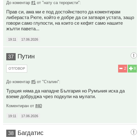
До коментар
#1
от "нату са терористи":
Прав си, ама ми е под достойнството да коментирам
либераста Рюте, който е добре да си затваря устата, защо
говори само глупости, на които се кефят само нашите
жълти павета...
19:11
17.06.2026
Путин
37
2
8
ОТГОВОР
До коментар
#5
от "Сталин":
Турция няма да нападне България но Румъния иска да
вземе добруджа чрез подкупи на мулати.
Коментиран от
#40
19:11
17.06.2026
Багдатис
38