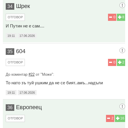
Шрек
34
0
8
ОТГОВОР
И Путин не е сам....
19:11
17.06.2026
604
35
0
2
ОТГОВОР
До коментар
#22
от "Може":
То нато зъ туй ушким да не се бият..амъ...надъли
19:11
17.06.2026
Европеец
36
2
16
ОТГОВОР