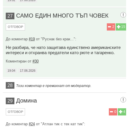
САМО ЕДИН МНОГО ТЪП ЧОВЕК
27
2
15
ОТГОВОР
До коментар
#19
от "Руснак без крак...":
Не разбира, че нато защитава единствено американските
интереси и отхранва предатели като рюте и тагаренко.
Коментиран от
#30
19:04
17.06.2026
28
Този коментар е премахнат от модератор.
Домина
29
0
4
ОТГОВОР
До коментар
#24
от "Атлан тик с тек кат тик":