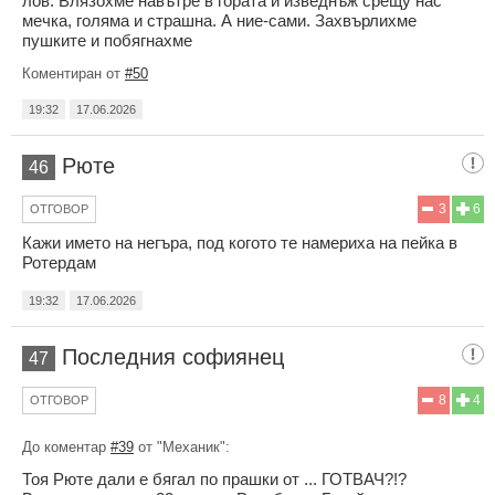
лов. Влязохме навътре в гората и изведнъж срещу нас
мечка, голяма и страшна. А ние-сами. Захвърлихме
пушките и побягнахме
Коментиран от
#50
19:32
17.06.2026
Рюте
46
3
6
ОТГОВОР
Кажи името на негъра, под когото те намериха на пейка в
Ротердам
19:32
17.06.2026
Последния софиянец
47
8
4
ОТГОВОР
До коментар
#39
от "Механик":
Тоя Рюте дали е бягал по прашки от ... ГОТВАЧ?!?