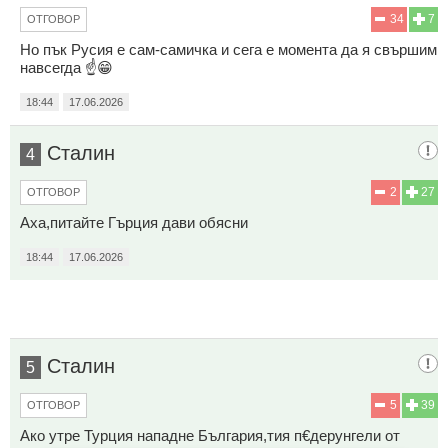
34
7
ОТГОВОР
Но пък Русия е сам-самичка и сега е момента да я свършим
навсегда ☝️😁
18:44
17.06.2026
Сталин
4
2
27
ОТГОВОР
Аха,питайте Гърция дави обясни
18:44
17.06.2026
Сталин
5
5
39
ОТГОВОР
Ако утре Турция нападне България,тия п€дерунгели от