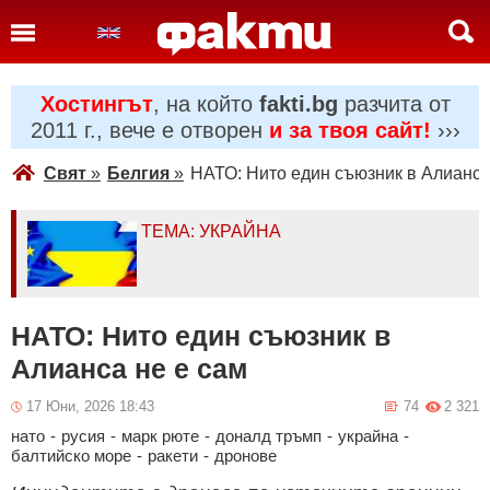
Хостингът
, на който
fakti.bg
разчита от
2011 г., вече е отворен
и за твоя сайт!
›››
Свят
»
Белгия
»
НАТО: Нито един съюзник в Алианса
ТЕМА: УКРАЙНА
НАТО: Нито един съюзник в
Алианса не е сам
17 Юни, 2026 18:43
74
2 321
нато
-
русия
-
марк рюте
-
доналд тръмп
-
украйна
-
балтийско море
-
ракети
-
дронове