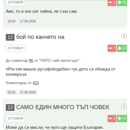
1
19
ОТГОВОР
Аве, то и язе кат пийна, не съм сам.
18:50
17.06.2026
бой по канчето на
12
7
13
ОТГОВОР
До коментар
#6
от "НАТО сайз милитъри":
пРостия мишок русофободебил тук дето се обажда от
коневръза
Коментиран от
#15
18:52
17.06.2026
САМО ЕДИН МНОГО ТЪП ЧОВЕК
13
3
22
ОТГОВОР
Може да си мисли, че нато ще защити България.