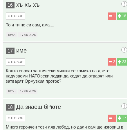
хъ хъ хъ
16
1
18
ОТГОВОР
То и ти не си сам, ама....
18:55
17.06.2026
име
17
2
23
ОТГОВОР
Колко евроатлантически мишки се камиха на двете
надуваеми НАТОвски лодки да ходят да отварят или
затварят Ормузкия проток?
18:55
17.06.2026
Да знаеш бРюте
18
1
17
ОТГОВОР
Много героичен този ляв лебед, но дали сам ще изгориш в