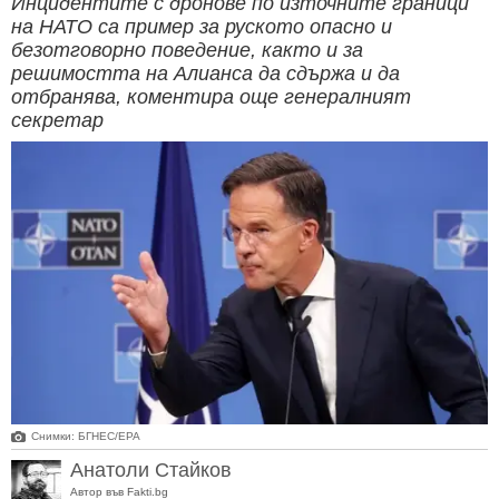
Инцидентите с дронове по източните граници
на НАТО са пример за руското опасно и
безотговорно поведение, както и за
решимостта на Алианса да сдържа и да
отбранява, коментира още генералният
секретар
Снимки: БГНЕС/ЕРА
Анатоли Стайков
Автор във Fakti.bg