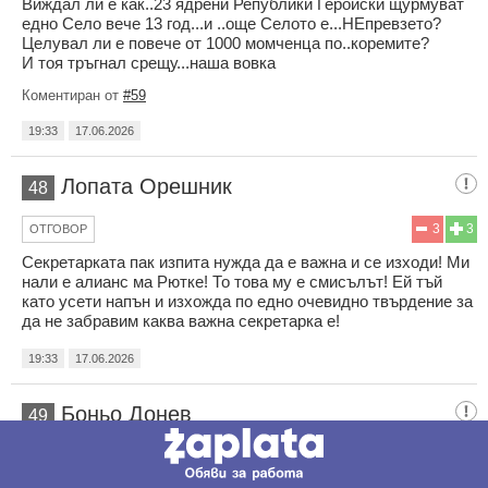
Виждал ли е как..23 ядрени Републики Геройски щурмуват
едно Село вече 13 год...и ..още Селото е...НЕпревзето?
Целувал ли е повече от 1000 момченца по..коремите?
И тоя тръгнал срещу...наша вовка
Коментиран от
#59
19:33
17.06.2026
Лопата Орешник
48
3
3
ОТГОВОР
Секретарката пак изпита нужда да е важна и се изходи! Ми
нали е алианс ма Рютке! То това му е смисълът! Ей тъй
като усети напън и изхожда по едно очевидно твърдение за
да не забравим каква важна секретарка е!
19:33
17.06.2026
Боньо Донев
49
4
7
ОТГОВОР