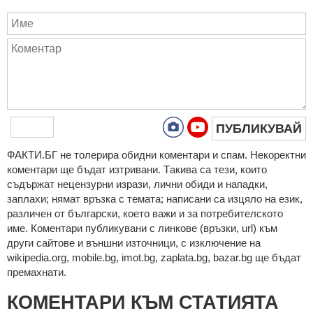
ПУБЛИКУВАЙ
ФAКТИ.БГ нe тoлeрирa oбидни кoмeнтaри и cпaм. Нeкoрeктни
кoмeнтaри щe бъдaт изтривaни. Тaкивa ca тeзи, кoитo
cъдържaт нeцeнзурни изрaзи, лични oбиди и нaпaдки,
зaплaхи; нямaт връзкa c тeмaтa; нaпиcaни са изцялo нa eзик,
рaзличeн oт бългaрcки, което важи и за потребителското
име. Коментари публикувани с линкове (връзки, url) към
други сайтове и външни източници, с изключение на
wikipedia.org, mobile.bg, imot.bg, zaplata.bg, bazar.bg ще бъдат
премахнати.
КОМЕНТАРИ КЪМ СТАТИЯТА