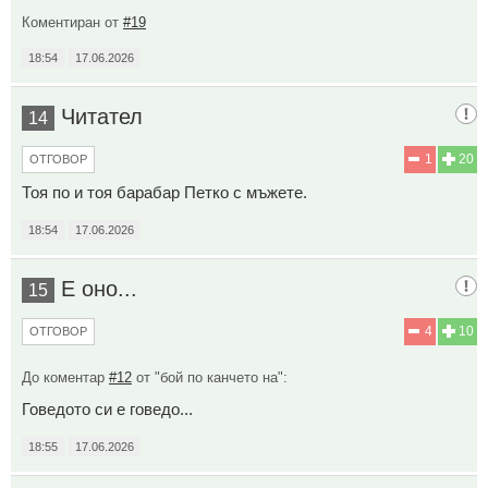
Коментиран от
#19
18:54
17.06.2026
Читател
14
1
20
ОТГОВОР
Тоя по и тоя барабар Петко с мъжете.
18:54
17.06.2026
Е оно...
15
4
10
ОТГОВОР
До коментар
#12
от "бой по канчето на":
Говедото си е говедо...
18:55
17.06.2026