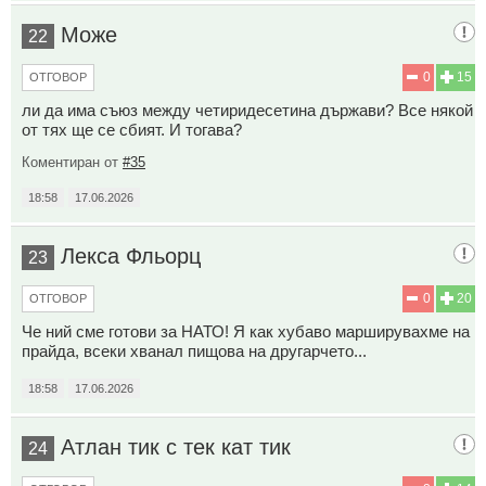
Може
22
0
15
ОТГОВОР
ли да има съюз между четиридесетина държави? Все някой
от тях ще се сбият. И тогава?
Коментиран от
#35
18:58
17.06.2026
Лекса Фльорц
23
0
20
ОТГОВОР
Че ний сме готови за НАТО! Я как хубаво марширувахме на
прайда, всеки хванал пищова на другарчето...
18:58
17.06.2026
Атлан тик с тек кат тик
24