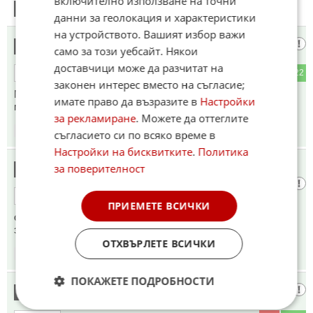
включително използване на точни
8
Този коментар е премахнат от модератор.
данни за геолокация и характеристики
на устройството. Вашият избор важи
Да бе , да
9
само за този уебсайт. Някои
доставчици може да разчитат на
2
22
ОТГОВОР
законен интерес вместо на съгласие;
Много сте ербап. Все ми е на ум , че някой ще тръгне да
имате право да възразите в
Настройки
мре за нас, ако се наложи.
за рекламиране
. Можете да оттеглите
18:49
17.06.2026
съгласието си по всяко време в
Настройки на бисквитките
.
Политика
Нито един съюзник в Алианса не е сам
за поверителност
10
1
22
ОТГОВОР
ПРИЕМЕТЕ ВСИЧКИ
оставен да плаща под 5% от бвп
за нато макар и с цената на нови заеми
ОТХВЪРЛЕТЕ ВСИЧКИ
18:49
17.06.2026
ПОКАЖЕТЕ ПОДРОБНОСТИ
1111
11