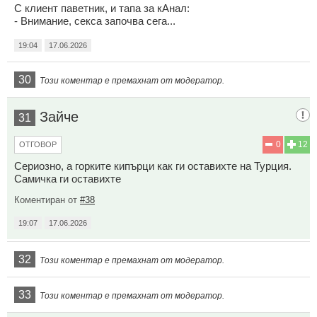
С клиент паветник, и тапа за кАнал:
- Внимание, секса започва сега...
19:04
17.06.2026
30
Този коментар е премахнат от модератор.
Зайче
31
0
12
ОТГОВОР
Сериозно, а горките кипърци как ги оставихте на Турция.
Самичка ги оставихте
Коментиран от
#38
19:07
17.06.2026
32
Този коментар е премахнат от модератор.
33
Този коментар е премахнат от модератор.