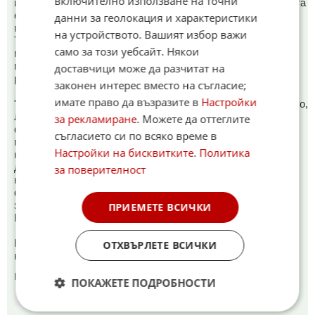
включително използване на точни
излага една геоцентрична космология, според която Земята
е ротационен център на Вселената и която остава широко
данни за геолокация и характеристики
приета до XVI век.
на устройството. Вашият избор важи
Тъй като Аристотел е най-уважаваният философ от
само за този уебсайт. Някои
мислителите по време на Ренесанса и след него, те често
приемат неговите грешки за даденост, което забавя
доставчици може да разчитат на
развитието на науката през този период.28"
законен интерес вместо на съгласие;
имате право да възразите в
Настройки
"Аристотел смятал, че Земята е неподвижна и че Слънцето,
Луната, планетите и звездите обикалят по кръгови орбити
за рекламиране
. Можете да оттеглите
около нея. Той вярвал, че е така, защото по необясними
съгласието си по всяко време в
причини смятал Земята за център на Вселената, а
Настройки на бисквитките
.
Политика
кръговото движение за най-съвършеното. Тази идея била
доразвита от Птолемей през II в. н.е. в завършен
за поверителност
космологичен модел. Земята се намира в центъра,
обградена от осемте сфери, носещи Луната, Слънцето,
звездите и петте тогава известни планети Меркурий,
ПРИЕМЕТЕ ВСИЧКИ
Венера, Марс, Юпитер и Сатурн."
Не го оспорвам все пак тои е говорил и философствал 12
ОТХВЪРЛЕТЕ ВСИЧКИ
века преди него..
Коментиран от
#19
ПОКАЖЕТЕ ПОДРОБНОСТИ
12:37
15.01.2025