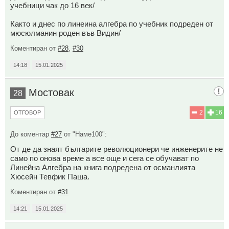
учебници чак до 16 век/
Както и днес по линеина алгебра по учебник подреден от
мюсюлманин роден във Видин/
Коментиран от
#28
,
#30
14:18
15.01.2025
Мостовак
28
2
16
ОТГОВОР
До коментар
#27
от "Наме100":
От де да знаят българите революционери че инженерите не
само по онова време а все още и сега се обучават по
Линейна Алгебра на книга подредена от османлията
Хюсейн Тевфик Паша.
Коментиран от
#31
14:21
15.01.2025