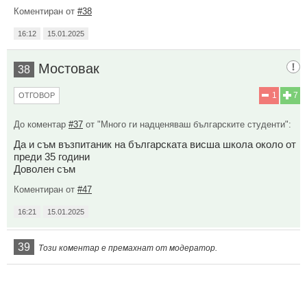
Коментиран от
#38
16:12
15.01.2025
Мостовак
38
1
7
ОТГОВОР
До коментар
#37
от "Много ги надценяваш българските студенти":
Да и съм възпитаник на българската висша школа около от
преди 35 години
Доволен съм
Коментиран от
#47
16:21
15.01.2025
39
Този коментар е премахнат от модератор.
40
Този коментар е премахнат от модератор.