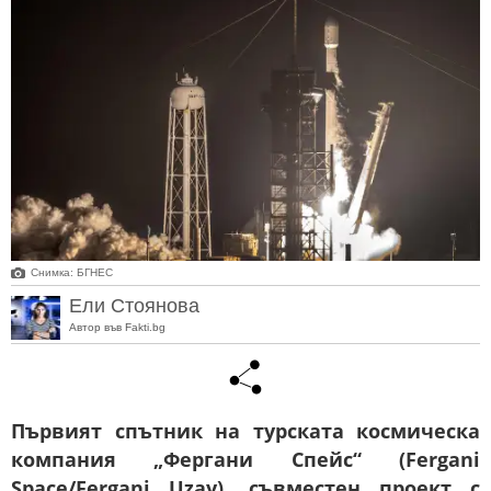
Снимкa: БГНЕС
Ели Стоянова
Автор във Fakti.bg
Първият спътник на турската космическа
компания „Фергани Спейс“ (Fergani
Space/Fergani Uzay), съвместен проект с