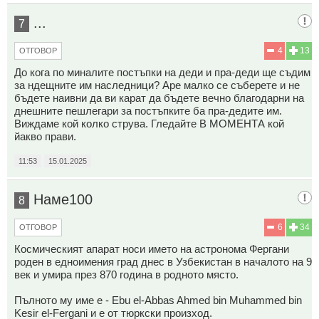
...
7
4
13
ОТГОВОР
До кога по миналите постъпки на деди и пра-деди ще съдим
за ндещните им наследници? Аре малко се съберете и не
бъдете наивни да ви карат да бъдете вечно благодарни на
днешните пешлегари за постъпките ба пра-дедите им.
Виждаме кой колко струва. Гледайте В МОМЕНТА кой
йакво прави.
11:53
15.01.2025
Наме100
8
6
34
ОТГОВОР
Космическият апарат носи името на астронома Фергани
роден в едноимения град днес в Узбекистан в началото на 9
век и умира през 870 година в родното място.
Пълното му име е - Ebu el-Abbas Ahmed bin Muhammed bin
Kesir el-Fergani и е от тюркски произход.