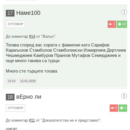
Наме100
17
2
10
ОТГОВОР
До коментар
#14
от "Вальо":
Тогава според вас хората с фамилии като Сарафов
Карагьозов Стамболов Стамболииски Измирлиев Дертлиев
Чешмеджиев Камбуров Прангов Мутафов Семерджиев и
още много такива са турци
Много сте търците тогава
13:10
15.01.2025
вЕрно ли
18
5
2
ОТГОВОР
До коментар
#11
от "Доказателства не е представил":
цитат