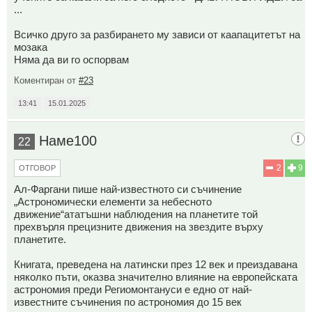
...
Всичко друго за разбирането му зависи от каапацитетът на
мозака
Няма да ви го оспорвам
Коментиран от
#23
13:41
15.01.2025
Наме100
22
2
9
ОТГОВОР
Ал-Фаргани пише най-известното си съчинение
„Астрономически елементи за небесното
движение“ататъшни наблюдения на планетите той
прехвърля прецизните движения на звездите върху
планетите.
Книгата, преведена на латински през 12 век и преиздавана
няколко пъти, оказва значително влияние на европейската
астрономия преди Региомонтануси е едно от най-
известните съчинения по астрономия до 15 век