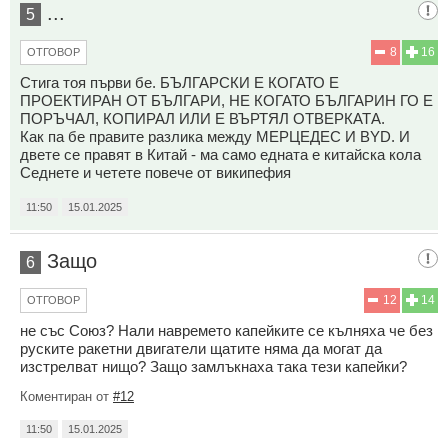
...
5
8
16
ОТГОВОР
Стига тоя първи бе. БЪЛГАРСКИ Е КОГАТО Е
ПРОЕКТИРАН ОТ БЪЛГАРИ, НЕ КОГАТО БЪЛГАРИН ГО Е
ПОРЪЧАЛ, КОПИРАЛ ИЛИ Е ВЪРТЯЛ ОТВЕРКАТА.
Как па бе правите разлика между МЕРЦЕДЕС И BYD. И
двете се правят в Китай - ма само едната е китайска кола
Седнете и четете повече от википефия
11:50
15.01.2025
Защо
6
12
14
ОТГОВОР
не със Союз? Нали навремето капейките се кълняха че без
руските ракетни двигатели щатите няма да могат да
изстрелват нищо? Защо замлъкнаха така тези капейки?
Коментиран от
#12
11:50
15.01.2025