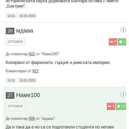
историческата наука държавата Балгара остава с името
„Бактрия”.
14:11
15.01.2025
мдааа
26
8
1
ОТГОВОР
До коментар
#22
от "Наме100":
Копирано от фараоните, гърция и римската империя.
Коментиран от
#27
14:11
15.01.2025
Наме100
27
4
10
ОТГОВОР
До коментар
#26
от "мдааа":
Да и така да е но са се подготвяли студенти по негови