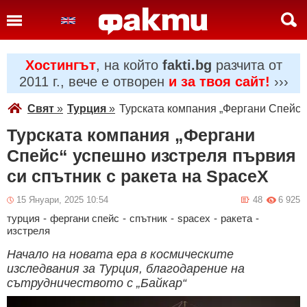
Хостингът
, на който
fakti.bg
разчита от
2011 г., вече е отворен
и за твоя сайт!
›››
Свят
»
Турция
»
Турската компания „Фергани Спейс“ 
Турската компания „Фергани
Спейс“ успешно изстреля първия
си спътник с ракета на SpaceX
15 Януари, 2025 10:54
48
6 925
турция
-
фергани спейс
-
спътник
-
spacex
-
ракета
-
изстреля
Начало на новата ера в космическите
изследвания за Турция, благодарение на
сътрудничеството с „Байкар“