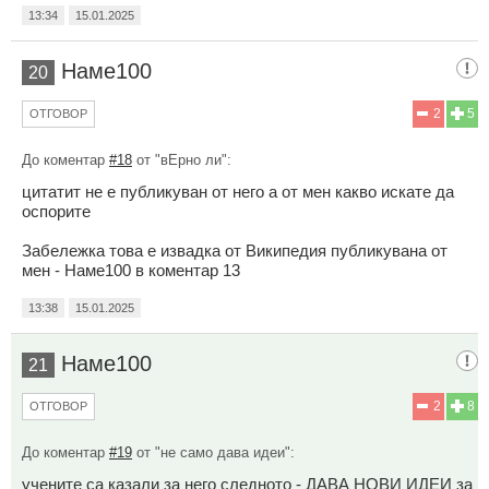
13:34
15.01.2025
Наме100
20
2
5
ОТГОВОР
До коментар
#18
от "вЕрно ли":
цитатит не е публикуван от него а от мен какво искате да
оспорите
Забележка това е извадка от Википедия публикувана от
мен - Наме100 в коментар 13
13:38
15.01.2025
Наме100
21
2
8
ОТГОВОР
До коментар
#19
от "не само дава идеи":
учените са казали за него следното - ДАВА НОВИ ИДЕИ за