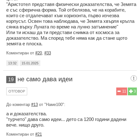
"Аристотел представя физически доказателства, че Земята
е със сферична форма. Той отбелязва, че на корабите,
които се отдалечават към хоризонта, първо изчезва
корпусът. Освен това наблюдава, че Земята хвърля кръгла
сянка върху Луната по време на лунно затъмнение"
Или ти искаш да ти представи снимка от космоса за
доказателство. Ма според тебе няма как да стане щото
земята е плоска.
Коментиран от
#20
,
#33
13:32
15.01.2025
не само дава идеи
19
11
3
ОТГОВОР
До коментар
#13
от "Наме100":
а и доказателства.
"турчето" дава само идеи... дето са 1200 години дадени
вече. нищо друго.
Коментиран от
#21