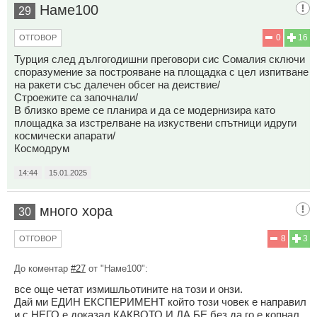
Наме100
29
0
16
ОТГОВОР
Турция след дългогодишни преговори сис Сомалия сключи
споразумение за построяване на площадка с цел изпитване
на ракети със далечен обсег на деиствие/
Строежите са започнали/
В близко време се планира и да се модернизира като
площадка за изстрелване на изкуствени спътници идруги
космически апарати/
Космодрум
14:44
15.01.2025
много хора
30
8
3
ОТГОВОР
До коментар
#27
от "Наме100":
все още четат измишльотините на този и онзи.
Дай ми ЕДИН ЕКСПЕРИМЕНТ който този човек е направил
и с НЕГО е доказал КАКВОТО И ДА БЕ без да го е копнал