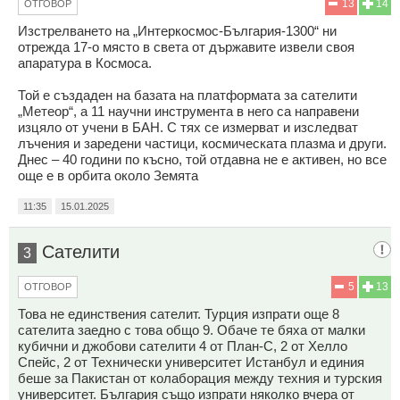
13
14
ОТГОВОР
Изстрелването на „Интеркосмос-България-1300“ ни
отрежда 17-о място в света от държавите извели своя
апаратура в Космоса.
Той е създаден на базата на платформата за сателити
„Метеор“, а 11 научни инструмента в него са направени
изцяло от учени в БАН. С тях се измерват и изследват
лъчения и заредени частици, космическата плазма и други.
Днес – 40 години по късно, той отдавна не е активен, но все
още е в орбита около Земята
11:35
15.01.2025
Сателити
3
5
13
ОТГОВОР
Това не единствения сателит. Турция изпрати още 8
сателита заедно с това общо 9. Обаче те бяха от малки
кубични и джобови сателити 4 от План-С, 2 от Хелло
Спейс, 2 от Технически университет Истанбул и единия
беше за Пакистан от колаборация между техния и турския
университет. България също изпрати няколко вчера от