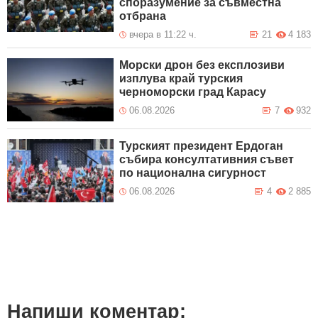
споразумение за съвместна
отбрана
вчера в 11:22 ч.
21
4 183
Морски дрон без експлозиви
изплува край турския
черноморски град Карасу
06.08.2026
7
932
Турският президент Ердоган
събира консултативния съвет
по национална сигурност
06.08.2026
4
2 885
Напиши коментар: