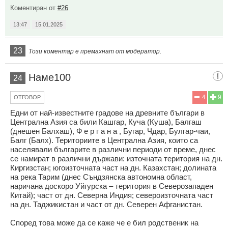
Коментиран от
#26
13:47
15.01.2025
23
Този коментар е премахнат от модератор.
Наме100
24
4
9
ОТГОВОР
Едни от най-известните градове на древните българи в
Централна Азия са били Кашгар, Куча (Куша), Балгаш
(днешен Балхаш), Ф е р г а н а , Бугар, Чдар, Булгар-чаи,
Балг (Балх). Териториите в Централна Азия, които са
населявали българите в различни периоди от време, днес
се намират в различни държави: източната територия на дн.
Киргизстан; югоизточната част на дн. Казахстан; долината
на река Тарим (днес Съндзянска автономна област,
наричана доскоро Уйгурска – територия в Северозападен
Китай); част от дн. Северна Индия; североизточната част
на дн. Таджикистан и част от дн. Северен Афганистан.
Според това може да се каже че е бил родственик на