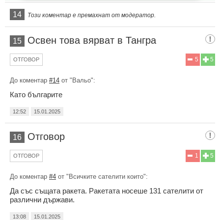
14
Този коментар е премахнат от модератор.
Освен това вярват в Тангра
15
5
5
ОТГОВОР
До коментар
#14
от "Вальо":
Като българите
12:52
15.01.2025
Отговор
16
1
5
ОТГОВОР
До коментар
#4
от "Всичките сателити които":
Да със същата ракета. Ракетата носеше 131 сателити от
различни държави.
13:08
15.01.2025