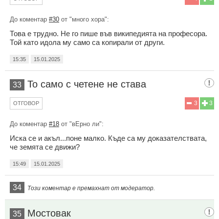
До коментар
#30
от "много хора":
Това е трудно. Не го пише във википедията на професора.
Той като идола му само са копирали от други.
15:35
15.01.2025
То само с четене не става
33
3
3
ОТГОВОР
До коментар
#18
от "вЕрно ли":
Иска се и акъл...поне малко. Къде са му доказателствата,
че земята се движи?
15:49
15.01.2025
34
Този коментар е премахнат от модератор.
Мостовак
35