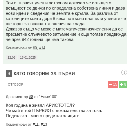
Тои е първият учен и астроном доказал че слънцето
всъщност се движи по определена собствена линия и дава
нови идеи и сведения че земята е кръгла. За разлика от
католиците които дори 8 века по късно плашели учените че
ще горят за такива твърдения на клада.
Доказва също че може с математически изчисления да се
пресметне слънчевото затъмнение и още тогава предвижда
че през 842 година ще има такова.
Коментиран от
#9
,
#14
12:05
15.01.2025
като говорим за първи
9
15
8
ОТГОВОР
До коментар
#8
от "Наме100":
Коя година е живял АРИСТОТЕЛ?
Че май е той ПЪРВИЯ с доказателства за това.
Подсказка - много преди католиците
Коментиран от
#11
,
#13