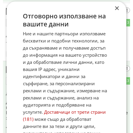
×
Аре бегай в детската градина, дечко
12
Отговорно използване на
вашите данни
0
3
ОТГОВОР
Ние и нашите партньори използваме
До коментар
#6
от "Защо":
бисквитки и подобни технологии, за
Тук е за деца на 5 години.
да съхраняваме и получаваме достъп
до информация на вашето устройство
12:36
15.01.2025
и да обработваме лични данни, като
Наме100
вашия IP адрес, уникални
13
идентификатори и данни за
2
13
ОТГОВОР
сърфиране, за персонализирани
реклами и съдържание, измерване на
До коментар
#9
от "като говорим за първи":
реклами и съдържание, анализ на
Добре радвам се че занете за него и че само това ми е
аудиторията и подобряване на
грешката.
услугите.
Доставчици от трети страни
В текстът ми е споменато че ДАВА НОВИ ИДЕИ за това че
земята е кръгла...
(181)
може също да обработват
данните ви за тези и други цели,
"Аристотел поддържа и някои груби грешки в науката. Той