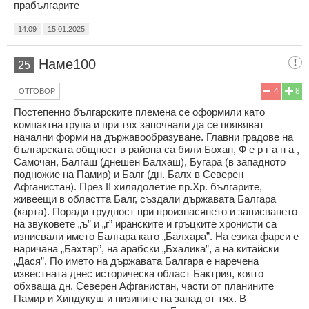
прабългарите
14:09
15.01.2025
Наме100
25
4
8
ОТГОВОР
Постепенно българските племена се оформили като
компактна група и при тях започнали да се появяват
начални форми на държавообразуване. Главни градове на
българската общност в района са били Бохан, Ф е р г а н а ,
Самочан, Балгаш (днешен Балхаш), Бугара (в западното
подножие на Памир) и Балг (дн. Балх в Северен
Афганистан). През ІІ хилядолетие пр.Хр. българите,
живеещи в областта Балг, създали държавата Балгара
(карта). Поради трудност при произнасянето и записването
на звуковете „ъ” и „г” иранските и гръцките хронисти са
изписвали името Балгара като „Балхара”. На езика фарси е
наричана „Бахтар”, на арабски „Бхалика”, а на китайски
„Дася”. По името на държавата Балгара е наречена
известната днес историческа област Бактрия, която
обхваща дн. Северен Афганистан, части от планините
Памир и Хиндукуш и низините на запад от тях. В