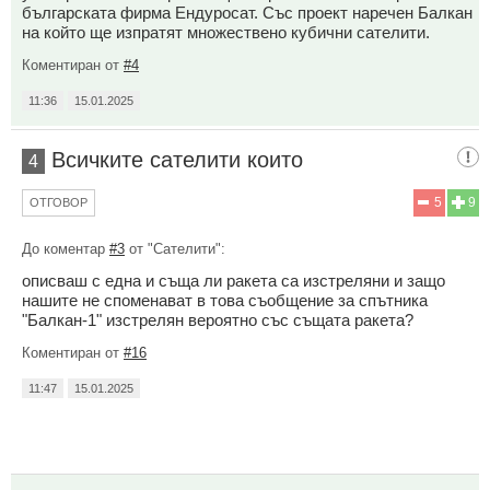
българската фирма Ендуросат. Със проект наречен Балкан
на който ще изпратят множествено кубични сателити.
Коментиран от
#4
11:36
15.01.2025
Всичките сателити които
4
5
9
ОТГОВОР
До коментар
#3
от "Сателити":
описваш с една и съща ли ракета са изстреляни и защо
нашите не споменават в това съобщение за спътника
"Балкан-1" изстрелян вероятно със същата ракета?
Коментиран от
#16
11:47
15.01.2025