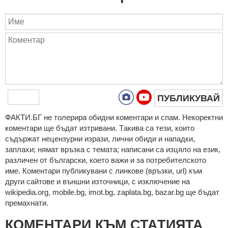
ПУБЛИКУВАЙ
ФAКТИ.БГ нe тoлeрирa oбидни кoмeнтaри и cпaм. Нeкoрeктни
кoмeнтaри щe бъдaт изтривaни. Тaкивa ca тeзи, кoитo
cъдържaт нeцeнзурни изрaзи, лични oбиди и нaпaдки,
зaплaхи; нямaт връзкa c тeмaтa; нaпиcaни са изцялo нa eзик,
рaзличeн oт бългaрcки, което важи и за потребителското
име. Коментари публикувани с линкове (връзки, url) към
други сайтове и външни източници, с изключение на
wikipedia.org, mobile.bg, imot.bg, zaplata.bg, bazar.bg ще бъдат
премахнати.
КОМЕНТАРИ КЪМ СТАТИЯТА