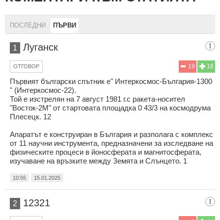
ПОСЛЕДНИ
ПЪРВИ
Луганск
1
19
16
ОТГОВОР
Първият български спътник е" Интеркосмос-България-1300
" (Интеркосмос-22).
Той е изстрелян на 7 август 1981 г.с ракета-носител
"Восток-2М" от стартовата площадка 0 43/3 на космодрума
Плесецк. 12
Апаратът е конструиран в България и разполага с комплекс
от 11 научни инструмента, предназначени за изследване на
физическите процеси в йоносферата и магнитосферата,
изучаване на връзките между Земята и Слънцето. 1
10:55
15.01.2025
12321
2