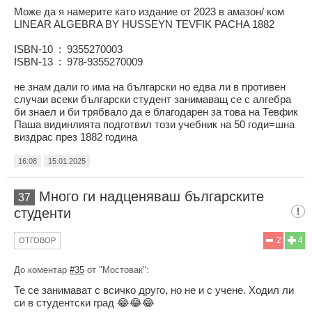
Може да я намерите като издание от 2023 в амазон/ ком
LINEAR ALGEBRA BY HUSSEYN TEVFIK PACHA 1882
ISBN-10 ‏ : ‎ 9355270003
ISBN-13 ‏ : ‎ 978-9355270009
не знам дали го има на български но едва ли в противен
случаи всеки български студент занимаващ се с алгебра
би знаел и би трябвало да е благодарен за това на Тевфик
Паша видинлията подготвил този учебник на 50 годи=шна
виздрас през 1882 година
16:08
15.01.2025
Много ги надценяваш българските
37
студенти
2
4
ОТГОВОР
До коментар
#35
от "Мостовак":
Те се занимават с всичко друго, но не и с учене. Ходил ли
си в студентски град 😂😂😂