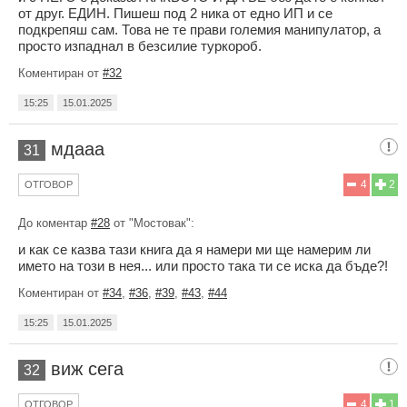
от друг. ЕДИН. Пишеш под 2 ника от едно ИП и се
подкрепяш сам. Това не те прави големия манипулатор, а
просто изпаднал в безсилие туркороб.
Коментиран от
#32
15:25
15.01.2025
мдааа
31
4
2
ОТГОВОР
До коментар
#28
от "Мостовак":
и как се казва тази книга да я намери ми ще намерим ли
името на този в нея... или просто така ти се иска да бъде?!
Коментиран от
#34
,
#36
,
#39
,
#43
,
#44
15:25
15.01.2025
виж сега
32
4
1
ОТГОВОР