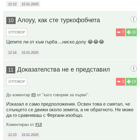
12:12
15.01.2025
Алоуу, как сте туркофобчета
10
7
16
ОТГОВОР
Цепите ли от към гърба ...ниско долу 😂😂😂
12:16
15.01.2025
Доказателства не е представил
11
3
19
ОТГОВОР
До коментар
#9
от "като говорим за първи":
Изказал е само предположения. Освен това е смятал, че
слънцето се движи около земята, а не обратното. Не може
да го сравняваш с Фергани изобщо.
Коментиран от
#18
12:23
15.01.2025