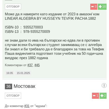
0
10
ОТГОВОР
Може да я намерите като издание от 2023 в амазон/ ком
LINEAR ALGEBRA BY HUSSEYN TEVFIK PACHA 1882
ISBN-10 ‏ : ‎ 9355270003
ISBN-13 ‏ : ‎ 978-9355270009
не знам дали го има на български но едва ли в противен
случаи всеки български студент занимаващ се с алгебра
би знаел и би трябвало да е благодарен за това на Тевфик
Паша видинлията подготвил този учебник на 50 годи=шна
виздрас през 1882 година
Коментиран от
#37
,
#45
16:05
15.01.2025
Мостовак
36
1
2
ОТГОВОР
До коментар
#31
от "мдааа":