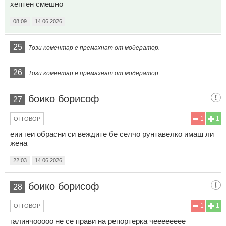
хептен смешно
08:09
14.06.2026
25
Този коментар е премахнат от модератор.
26
Този коментар е премахнат от модератор.
боико борисоф
27
1
1
ОТГОВОР
еии геи обрасни си веждите бе селчо рунтавелко имаш ли
жена
22:03
14.06.2026
боико борисоф
28
1
1
ОТГОВОР
галинчооооо не се прави на репортерка чееееееее