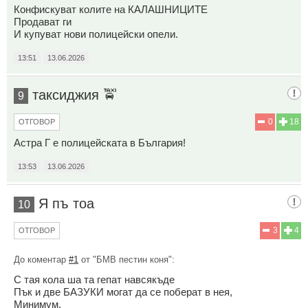
Конфискуват колите на КАЛАШНИЦИТЕ
Продават ги
И купуват нови полицейски опели.
13:51
13.06.2026
таксиджия 🚖
9
0
18
ОТГОВОР
Астра Г е полицейската в България!
13:53
13.06.2026
Я пъ тоа
10
3
4
ОТГОВОР
До коментар
#1
от "БМВ пестин коня":
С тая кола ша та гепат навсякъде
Пък и две БАЗУКИ могат да се поберат в нея,
Минимум.