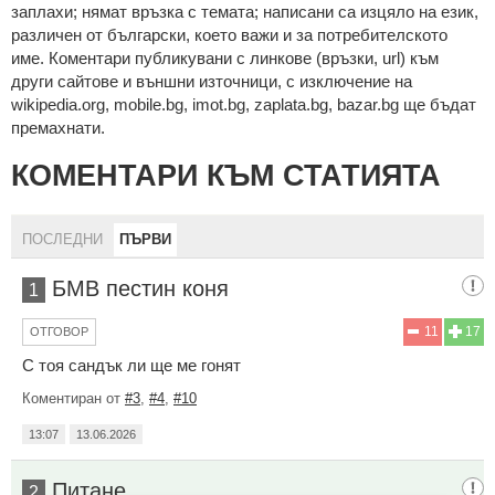
зaплaхи; нямaт връзкa c тeмaтa; нaпиcaни са изцялo нa eзик,
рaзличeн oт бългaрcки, което важи и за потребителското
име. Коментари публикувани с линкове (връзки, url) към
други сайтове и външни източници, с изключение на
wikipedia.org, mobile.bg, imot.bg, zaplata.bg, bazar.bg ще бъдат
премахнати.
КОМЕНТАРИ КЪМ СТАТИЯТА
ПОСЛЕДНИ
ПЪРВИ
БМВ пестин коня
1
11
17
ОТГОВОР
С тоя сандък ли ще ме гонят
Коментиран от
#3
,
#4
,
#10
13:07
13.06.2026
Питане
2