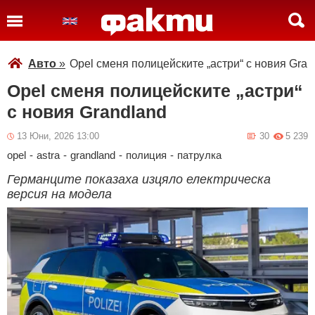
Авто
»
Opel сменя полицейските „астри“ с новия Gran
Opel сменя полицейските „астри“
с новия Grandland
13 Юни, 2026 13:00
30
5 239
opel
-
astra
-
grandland
-
полиция
-
патрулка
Германците показаха изцяло електрическа
версия на модела