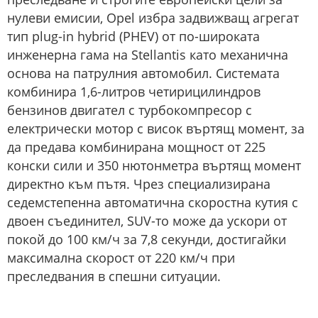
нулеви емисии, Opel избра задвижващ агрегат
тип plug-in hybrid (PHEV) от по-широката
инженерна гама на Stellantis като механична
основа на патрулния автомобил. Системата
комбинира 1,6-литров четирицилиндров
бензинов двигател с турбокомпресор с
електрически мотор с висок въртящ момент, за
да предава комбинирана мощност от 225
конски сили и 350 нютонметра въртящ момент
директно към пътя. Чрез специализирана
седемстепенна автоматична скоростна кутия с
двоен съединител, SUV-то може да ускори от
покой до 100 км/ч за 7,8 секунди, достигайки
максимална скорост от 220 км/ч при
преследвания в спешни ситуации.