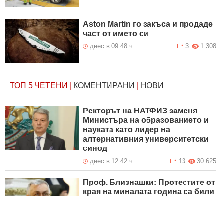
Aston Martin го закъса и продаде
част от името си
днес в 09:48 ч.
3
1 308
ТОП 5
ЧЕТЕНИ
|
КОМЕНТИРАНИ
|
НОВИ
Ректорът на НАТФИЗ заменя
Министъра на образованието и
науката като лидер на
алтернативния университетски
синод
днес в 12:42 ч.
13
30 625
Проф. Близнашки: Протестите от
края на миналата година са били
насочени към бюджет, за който
се казва, че е по-добър от
сегашния