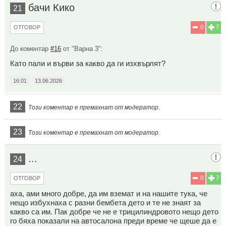
бачи Кико
21
0
7
ОТГОВОР
До коментар
#16
от "Варна 3":
Като пали и върви за какво да ги изхвърлят?
16:01
13.06.2026
22
Този коментар е премахнат от модератор.
23
Този коментар е премахнат от модератор.
...
24
0
7
ОТГОВОР
аха, ами много добре, да им вземат и на нашите тука, че
нещо избухнаха с разни бембета дето и те не знаят за
какво са им. Пак добре че не е трицилиндровото нещо дето
го бяха показали на автосалона преди време че щеше да е