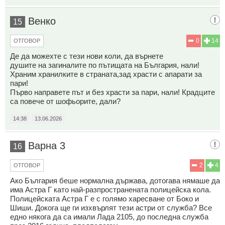
Венко
15
0
14
ОТГОВОР
Де да можехте с тези нови коли, да върнете
душите на загиналите по пътищата на България, нали!
Храним хранилките в страната,зад храсти с апарати за
пари!
Първо направете път и без храсти за пари, нали! Крадците
са повече от шофьорите, дали?
14:38
13.06.2026
Варна 3
16
2
4
ОТГОВОР
Ако България беше нормална държава, дотогава нямаше да
има Астра Г като най-разпространената полицейска кола.
Полицейската Астра Г е с голямо харесване от Боко и
Шиши. Докога ще ги изхвърлят тези астри от служба? Все
едно някога да са имали Лада 2105, до последна служба