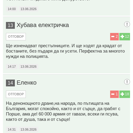
14:00
13.06.2026
Хубава електричка
13
2
12
ОТГОВОР
Ще изненадват престъпниците. И ще ходят да крадат от
бостаните, без пъдаря да ги усети. Перфектна за многото
нужди на полицията.
14:17
13.06.2026
Еленко
14
1
18
ОТГОВОР
На денонощното дране,на народа, по пътищата на
България, могат спокойно, както и от сърце, да грабят с
Порше, ама де! 60 000 армия от гавази, всеки ги псува,
както от душа, така и от сърце!
14:31
13.06.2026