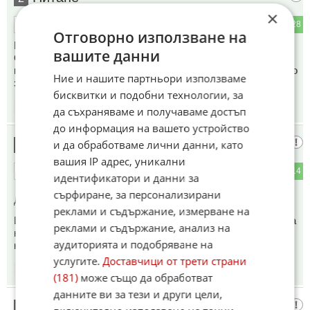
×
3
28
ОТГОВОР
Отговорно използване на
Колко нашенци ще гушнат комисионни ?
вашите данни
От какъв ранг нагоре ще се блажат с нови, за лично
ползване и до къде надолу ще изкупят старите с цени като
Ние и нашите партньори използваме
за скрап ?
бисквитки и подобни технологии, за
13:11
13.06.2026
да съхраняваме и получаваме достъп
до информация на вашето устройство
Гост
и да обработваме лични данни, като
3
вашия IP адрес, уникални
4
14
ОТГОВОР
идентификатори и данни за
сърфиране, за персонализирани
До коментар
#1
от "БМВ пестин коня":
реклами и съдържание, измерване на
Цъ, с тоя сандък ще нойдат да те опишат и архивират!!! Да
реклами и съдържание, анализ на
не дава Господ, жив и здрав! Ама си мери приказките,
аудиторията и подобряване на
колега!!!
услугите.
Доставчици от трети страни
13:14
13.06.2026
(181)
може също да обработват
данните ви за тези и други цели,
Дедо поп
4