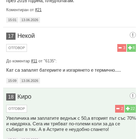
през 2016 година, пледполагам.
Коментиран от
#21
15:01
13.06.2026
Некой
17
3
6
ОТГОВОР
До коментар
#11
от "6135":
Кат са запалят батериите и изгарянето е термично.....
15:09
13.06.2026
Киро
18
2
22
ОТГОВОР
Увеличиха им заплатите веднъж с 50,а вторият път със 70%
и наедряха. Сега им трябват по-големи коли за да се
събират в тях. А в Астрите е неудобно спането!