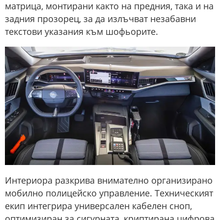
матрица, монтирани както на предния, така и на
задния прозорец, за да излъчват незабавни
текстови указания към шофьорите.
Интериора разкрива внимателно организирано
мобилно полицейско управление. Техническият
екип интегрира универсален кабелен сноп,
оптимизиран за сигурната, криптирана цифрова