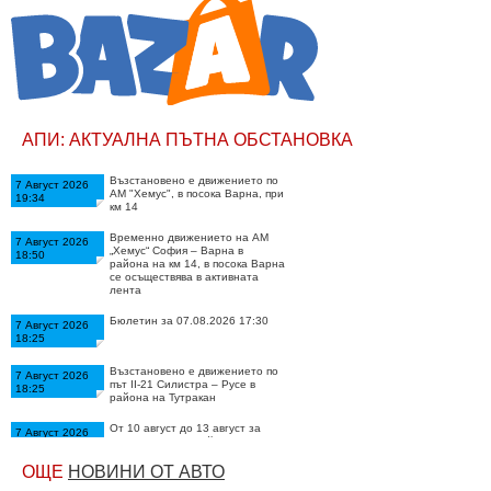
АПИ: АКТУАЛНА ПЪТНА ОБСТАНОВКА
Възстановено е движението по
7 Август 2026
АМ "Хемус", в посока Варна, при
19:34
км 14
Временно движението на АМ
7 Август 2026
„Хемус“ София – Варна в
18:50
района на км 14, в посока Варна
се осъществява в активната
лента
Бюлетин за 07.08.2026 17:30
7 Август 2026
18:25
Възстановено е движението по
7 Август 2026
път II-21 Силистра – Русе в
18:25
района на Тутракан
От 10 август до 13 август за
7 Август 2026
почистване на крайпътна
17:12
растителност временно ще се
променя организацията на
ОЩЕ
НОВИНИ ОТ АВТО
движение по АМ „Хемус“ в