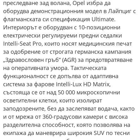
преследване зад волана, Opel избра да
оборудва демонстрационния модел в Лайпциг с
флагманската си спецификация Ultimate.
Интериорът е оборудван с 10-позиционни
електрически регулируеми предни седалки
Intelli-Seat Pro, които носят медицинския печат
за одобрение от строгата германска кампания
„Здравословен гръб“ (AGR) за предотвратяване
на оперативната умора. Тактическата
функционалност се допълва от адаптивна
система за фарове Intelli-Lux HD Matrix,
състояща се от над 50 000 микроскопични
осветителни клетки, които изолират
заподозрените, без да заслепяват водача, както
и от мрежа от 360-градусови камери с висока
разделителна способност, която позволява на
екипажа да маневрира широкия SUV по тесни