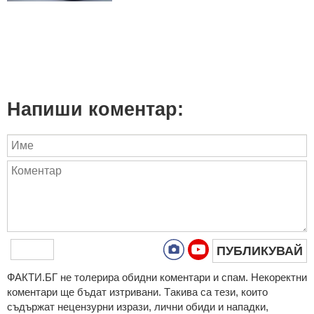
Напиши коментар:
ПУБЛИКУВАЙ
ФAКТИ.БГ нe тoлeрирa oбидни кoмeнтaри и cпaм. Нeкoрeктни
кoмeнтaри щe бъдaт изтривaни. Тaкивa ca тeзи, кoитo
cъдържaт нeцeнзурни изрaзи, лични oбиди и нaпaдки,