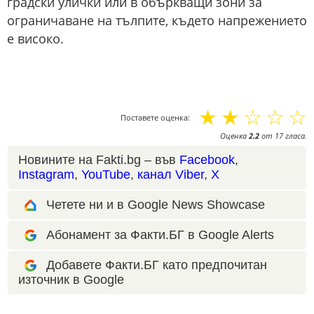
градски улички или в объркващи зони за
ограничаване на тълпите, където напрежението
е високо.
☆
☆
☆
☆
☆
Поставете оценка:
Оценка
2.2
от
17
гласа.
Новините на Fakti.bg – във
Facebook
,
Instagram
,
YouTube
,
канал Viber
,
X
Четете ни и в Google News Showcase
Абонамент за Факти.БГ в Google Alerts
Добавете Факти.БГ като предпочитан
източник в Google