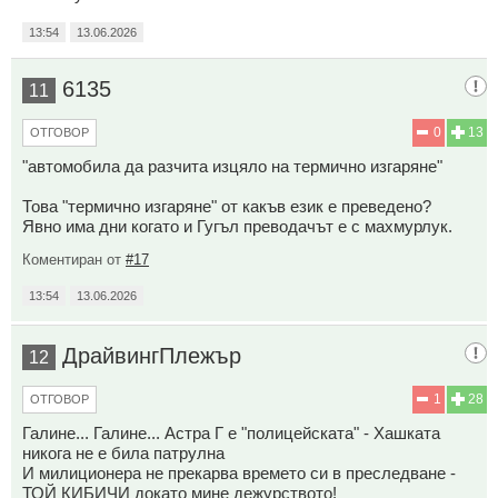
13:54
13.06.2026
6135
11
0
13
ОТГОВОР
"автомобила да разчита изцяло на термично изгаряне"
Това "термично изгаряне" от какъв език е преведено?
Явно има дни когато и Гугъл преводачът е с махмурлук.
Коментиран от
#17
13:54
13.06.2026
ДрайвингПлежър
12
1
28
ОТГОВОР
Галине... Галине... Астра Г е "полицейската" - Хашката
никога не е била патрулна
И милиционера не прекарва времето си в преследване -
ТОЙ КИБИЧИ докато мине дежурството!