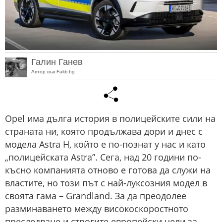
Галин Ганев
Автор във Fakti.bg
Opel има дълга история в полицейските сили на
страната ни, която продължава дори и днес с
модела Astra H, който е по-познат у нас и като
„полицейската Astra”. Сега, над 20 години по-
късно компанията отново е готова да служи на
властите, но този път с най-луксозния модел в
своята гама – Grandland. За да преодолее
разминаването между високоскоростното
преследване и строгите европейски цели за