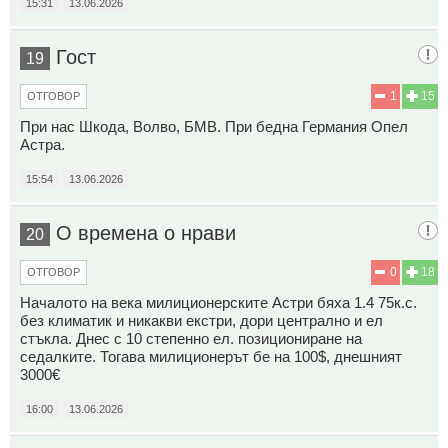
15:31
13.06.2026
Гост
19
1
15
ОТГОВОР
При нас Шкода, Волво, БМВ. При бедна Германия Опел
Астра.
15:54
13.06.2026
О времена о нрави
20
0
18
ОТГОВОР
Началото на века милиционерските Астри бяха 1.4 75к.с.
без климатик и никакви екстри, дори централно и ел
стъкла. Днес с 10 степенно ел. позициониране на
седалките. Тогава милиционерът бе на 100$, днешният
3000€
16:00
13.06.2026