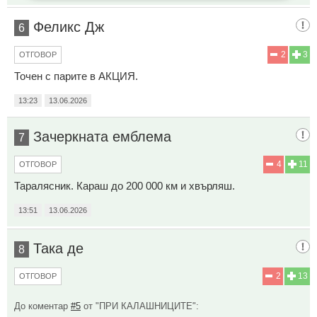
Феликс Дж
6
2
3
ОТГОВОР
Точен с парите в АКЦИЯ.
13:23
13.06.2026
Зачеркната емблема
7
4
11
ОТГОВОР
Таралясник. Караш до 200 000 км и хвърляш.
13:51
13.06.2026
Така де
8
2
13
ОТГОВОР
До коментар
#5
от "ПРИ КАЛАШНИЦИТЕ":