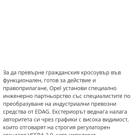
За да превърне гражданския кросоувър във
функционален, готов за действие и
правоприлагане, Opel установи специално
инженерно партньорство със специалистите по
преобразуване на индустриални превозни
средства от EDAG. Екстериорът веднага налага
авторитета си чрез графики с висока видимост,
които отговарят на строгия регулаторен
стандарт VESBA 2.0, като използват