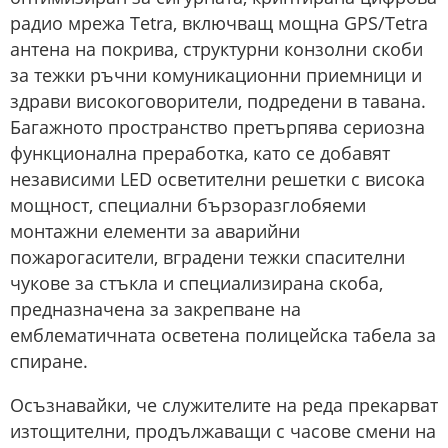
радио мрежа Tetra, включващ мощна GPS/Tetra
антена на покрива, структурни конзолни скоби
за тежки ръчни комуникационни приемници и
здрави високоговорители, подредени в тавана.
Багажното пространство претърпява сериозна
функционална преработка, като се добавят
независими LED осветителни решетки с висока
мощност, специални бързоразглобяеми
монтажни елементи за аварийни
пожарогасители, вградени тежки спасителни
чукове за стъкла и специализирана скоба,
предназначена за закрепване на
емблематичната осветена полицейска табела за
спиране.
Осъзнавайки, че служителите на реда прекарват
изтощителни, продължаващи с часове смени на