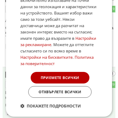
включително използване на точни
данни за геолокация и характеристики
4
9
ОТГОВОР
на устройството. Вашият избор важи
само за този уебсайт. Някои
До коментар
#1
от "БМВ пестин коня":
доставчици може да разчитат на
От снимка на някое изпотрошено дърво ли се включваш за
законен интерес вместо на съгласие;
коментар ???
Тебе те носеха след мен.
имате право да възразите в
Настройки
за рекламиране
. Можете да оттеглите
13:15
13.06.2026
съгласието си по всяко време в
Настройки на бисквитките
.
Политика
за поверителност
ПРИ КАЛАШНИЦИТЕ
5
ПРИЕМЕТЕ ВСИЧКИ
3
29
ОТГОВОР
ОТХВЪРЛЕТЕ ВСИЧКИ
Има много бързи коли за конфискуване. Защо арчите
народна пара.
ПОКАЖЕТЕ ПОДРОБНОСТИ
Коментиран от
#8
13:15
13.06.2026