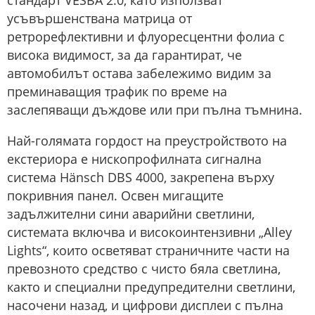
усъвършенствана матрица от
ретрорефлективни и флуоресцентни фолиа с
висока видимост, за да гарантират, че
автомобилът остава забележимо видим за
преминаващия трафик по време на
заслепяващи дъждове или при пълна тъмнина.
Най-голямата гордост на преустройството на
екстериора е нископрофилната сигнална
система Hänsch DBS 4000, закрепена върху
покривния панел. Освен мигащите
задължителни сини аварийни светлини,
системата включва и високоинтензивни „Alley
Lights“, които осветяват страничните части на
превозното средство с чисто бяла светлина,
както и специални предупредителни светлини,
насочени назад, и цифрови дисплеи с пълна