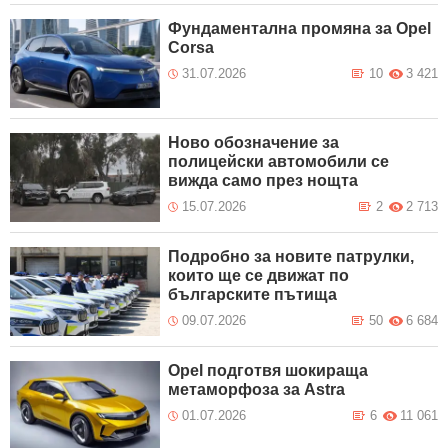
Фундаментална промяна за Opel
Corsa
31.07.2026
10
3 421
Ново обозначение за
полицейски автомобили се
вижда само през нощта
15.07.2026
2
2 713
Подробно за новите патрулки,
които ще се движат по
българските пътища
09.07.2026
50
6 684
Opel подготвя шокираща
метаморфоза за Astra
01.07.2026
6
11 061