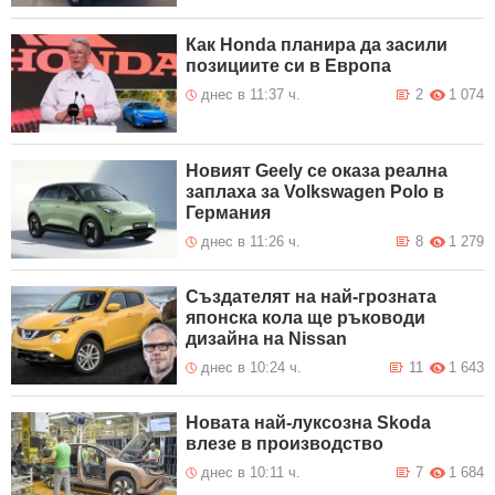
Как Honda планира да засили
позициите си в Европа
днес в 11:37 ч.
2
1 074
Новият Geely се оказа реална
заплаха за Volkswagen Polo в
Германия
днес в 11:26 ч.
8
1 279
Създателят на най-грозната
японска кола ще ръководи
дизайна на Nissan
днес в 10:24 ч.
11
1 643
Новата най-луксозна Skoda
влезе в производство
днес в 10:11 ч.
7
1 684