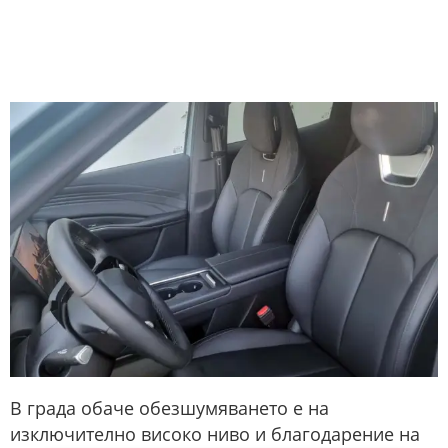
В града обаче обезшумяването е на
изключително високо ниво и благодарение на