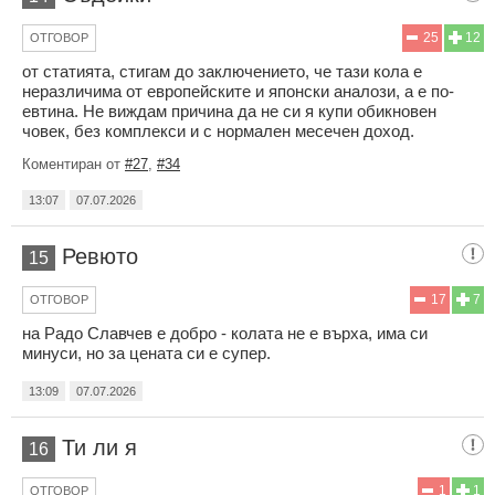
25
12
ОТГОВОР
от статията, стигам до заключението, че тази кола е
неразличима от европейските и японски аналози, а е по-
евтина. Не виждам причина да не си я купи обикновен
човек, без комплекси и с нормален месечен доход.
Коментиран от
#27
,
#34
13:07
07.07.2026
Ревюто
15
17
7
ОТГОВОР
на Радо Славчев е добро - колата не е върха, има си
минуси, но за цената си е супер.
13:09
07.07.2026
Ти ли я
16
1
1
ОТГОВОР