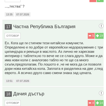
...,,тества" ?
13:35
07.07.2026
Частна Република България
17
5
19
ОТГОВОР
Ех. Кога ще ги стигнем тези китайски комунисти.
Определено е по добре от европейски недоразумения с три
цилиндъра и ремъци в маслото. Аз лично не харесвам
интериор с таблети,но то вече не се слага друго. Може и да
има нови коли с аналогово табло но те ще са много
скъпи,предполагам. По лошото е ,че не мога да си позволя
дори нова китайска кола. Заплата я разделиха на две ,след
еврото. А всичко друго само смени знака зад цената.
13:51
07.07.2026
Дачия дъстър
18
4
14
ОТГОВОР