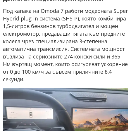
Под капака на Omoda 7 работи модерната Super
Hybrid plug-in система (SHS-P), която комбинира
1,5-литров бензинов турбодвигател и мощен
електромотор, предаващи тягата към предните
колела чрез специализирана 3-степенна
автоматична трансмисия. Системната мощност
възлиза на сериозните 274 конски сили и 365
Нм въртящ момент, които осигуряват ускорение
от 0 до 100 км/ч за съвсем приличните 8,4
секунди.