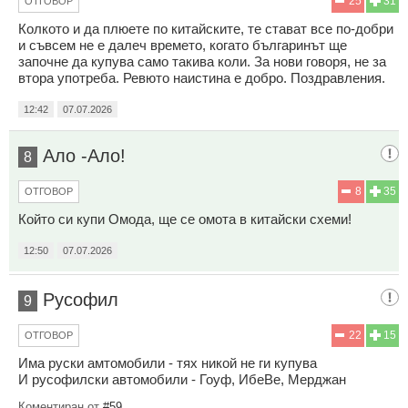
25
31
ОТГОВОР
Колкото и да плюете по китайските, те стават все по-добри
и съвсем не е далеч времето, когато българинът ще
започне да купува само такива коли. За нови говоря, не за
втора употреба. Ревюто наистина е добро. Поздравления.
12:42
07.07.2026
Ало -Ало!
8
8
35
ОТГОВОР
Който си купи Омода, ще се омота в китайски схеми!
12:50
07.07.2026
Русофил
9
22
15
ОТГОВОР
Има руски амтомобили - тях никой не ги купува
И русофилски автомобили - Гоуф, ИбеВе, Мерджан
Коментиран от
#59