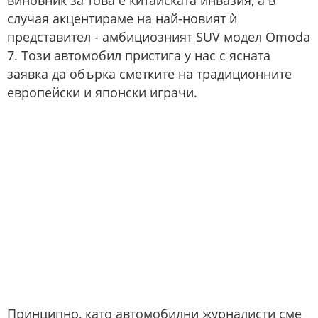
виновник за това е китайската инвазия, а в
случая акцентираме на най-новият ѝ
представител - амбициозният SUV модел Omoda
7. Този автомобил пристига у нас с ясната
заявка да обърка сметките на традиционните
европейски и японски играчи.
Принципно, като автомобилни журналисти сме