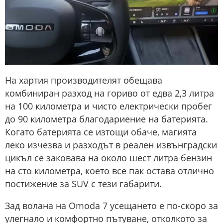
На хартия производителят обещава
комбиниран разход на гориво от едва 2,3 литра
на 100 километра и чисто електрически пробег
до 90 километра благодариение на батерията.
Когато батерията се изтощи обаче, магията
леко изчезва и разходът в реален извънградски
цикъл се заковава на около шест литра бензин
на сто километра, което все пак остава отлично
постижение за SUV с тези габарити.
Зад волана на Omoda 7 усещането е по-скоро за
улегнало и комфортно пътуване, отколкото за