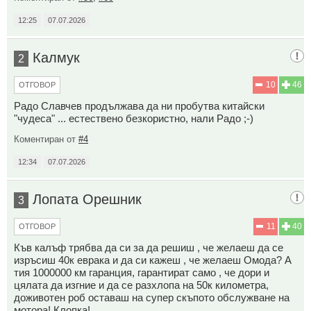
12:25
07.07.2026
Калмук
2
10
46
ОТГОВОР
Радо Славчев продължава да ни пробутва китайски
"чудеса" ... естествено безкористно, нали Радо ;-)
Коментиран от
#4
12:34
07.07.2026
Лопата Орешник
3
11
40
ОТГОВОР
Къв калъф трябва да си за да решиш , че желаеш да се
изръсиш 40к еврака и да си кажеш , че желаеш Омода? А
тия 1000000 км гаранция, гарантират само , че дори и
цялата да изгние и да се разхлопа на 50к километра,
доживотен роб оставаш на супер скъпото обслужване на
мотора! Клопка!