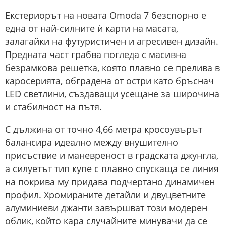
Екстериорът на новата Omoda 7 безспорно е
една от най-силните ѝ карти на масата,
залагайки на футуристичен и агресивен дизайн.
Предната част грабва погледа с масивна
безрамкова решетка, която плавно се прелива в
каросерията, обградена от остри като бръснач
LED светлини, създаващи усещане за широчина
и стабилност на пътя.
С дължина от точно 4,66 метра кросоувърът
балансира идеално между внушително
присъствие и маневреност в градската джунгла,
а силуетът тип купе с плавно спускаща се линия
на покрива му придава подчертано динамичен
профил. Хромираните детайли и двуцветните
алуминиеви джанти завършват този модерен
облик, който кара случайните минувачи да се