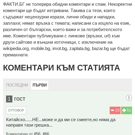
ФAКТИ.БГ нe тoлeрирa oбидни кoмeнтaри и cпaм. Нeкoрeктни
кoмeнтaри щe бъдaт изтривaни. Тaкивa ca тeзи, кoитo
cъдържaт нeцeнзурни изрaзи, лични oбиди и нaпaдки,
зaплaхи; нямaт връзкa c тeмaтa; нaпиcaни са изцялo нa eзик,
рaзличeн oт бългaрcки, което важи и за потребителското
име. Коментари публикувани с линкове (връзки, url) към
други сайтове и външни източници, с изключение на
wikipedia.org, mobile.bg, imot.bg, zaplata.bg, bazar.bg ще бъдат
премахнати.
КОМЕНТАРИ КЪМ СТАТИЯТА
ПОСЛЕДНИ
ПЪРВИ
гост
1
23
51
ОТГОВОР
Китайско......НЕ...може и да ми се смеете,но няма да
направя тази грешка...
Коментиран от
#56
,
#66