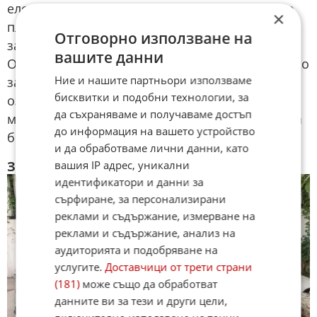
електрическата тяга потеглянето е копринено
×
плавно, превръщайки висенето в
Отговорно използване на
задръстванията в релаксиращо преживяване.
вашите данни
Общият пробег от близо 1 200 километра с едно
Ние и нашите партньори използваме
зареждане на резервоара и батерията
бисквитки и подобни технологии, за
означава, че можете да стигнете от София до
да съхраняваме и получаваме достъп
морето и обратно, без дори да си помисляте за
до информация на вашето устройство
бензиностанция.
и да обработваме лични данни, като
вашия IP адрес, уникални
Заключение и цена
идентификатори и данни за
сърфиране, за персонализирани
реклами и съдържание, измерване на
реклами и съдържание, анализ на
аудиторията и подобряване на
услугите.
Доставчици от трети страни
(181)
може също да обработват
данните ви за тези и други цели,