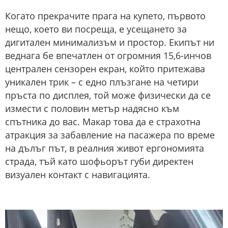
Когато прекрачите прага на купето, първото
нещо, което ви посреща, е усещането за
дигитален минимализъм и простор. Екипът ни
веднага бе впечатлен от огромния 15,6-инчов
централен сензорен екран, който притежава
уникален трик – с едно плъзгане на четири
пръста по дисплея, той може физически да се
измести с половин метър надясно към
спътника до вас. Макар това да е страхотна
атракция за забавление на пасажера по време
на дълъг път, в реалния живот ергономията
страда, тъй като шофьорът губи директен
визуален контакт с навигацията.