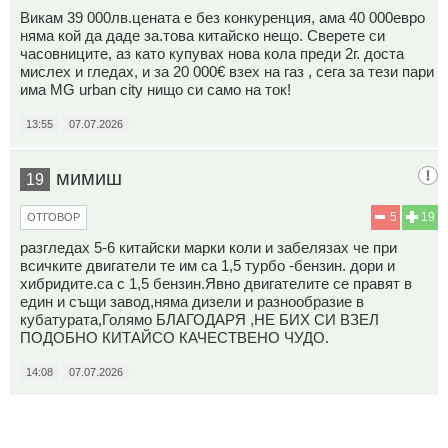
Викам 39 000лв.цената е без конкуренция, ама 40 000евро
няма кой да даде за.това китайско нещо. Сверете си
часовниците, аз като купувах нова кола преди 2г. доста
мислех и гледах, и за 20 000€ взех на газ , сега за тези пари
има MG urban city нищо си само на ток!
13:55
07.07.2026
мимиш
19
5
19
ОТГОВОР
разгледах 5-6 китайски марки коли и забелязах че при
всичките двигатели те им са 1,5 турбо -бензин. дори и
хибридите.са с 1,5 бензин.Явно двигателите се правят в
един и същи завод,няма дизели и разнообразие в
кубатурата,Голямо БЛАГОДАРЯ ,НЕ БИХ СИ ВЗЕЛ
ПОДОБНО КИТАЙСО КАЧЕСТВЕНО ЧУДО.
14:08
07.07.2026
20
Този коментар е премахнат от модератор.