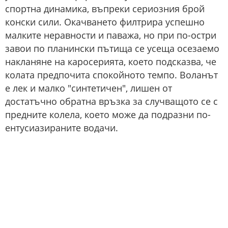
спортна динамика, въпреки сериозния брой
конски сили. Окачването филтрира успешно
малките неравности и паважа, но при по-остри
завои по планински пътища се усеща осезаемо
накланяне на каросерията, което подсказва, че
колата предпочита спокойното темпо. Воланът
е лек и малко "синтетичен", лишен от
достатъчно обратна връзка за случващото се с
предните колела, което може да подразни по-
ентусиазираните водачи.