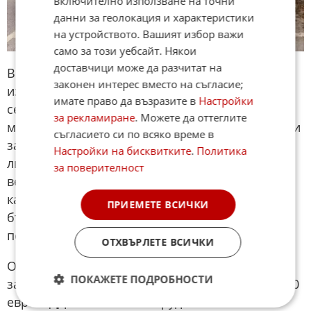
включително използване на точни
данни за геолокация и характеристики
на устройството. Вашият избор важи
само за този уебсайт. Някои
доставчици може да разчитат на
В крайна сметка Omoda 7 се очертава като
законен интерес вместо на съгласие;
изключително балансиран и разумен избор в
имате право да възразите в
Настройки
сегмента на семейните хибриди, предлагайки
за рекламиране
. Можете да оттеглите
модерен външен вид, технологичен интериор и
съгласието си по всяко време в
завидна икономичност. Автомобилът не е
Настройки на бисквитките
.
Политика
лишен от малки недостатъци, свързани най-
за поверителност
вече с прекаленото дигитализиране на
кабината и по-мекото пътно поведение, но те
ПРИЕМЕТЕ ВСИЧКИ
бързо избледняват на заден план, когато се
погледне крайната сметка.
ОТХВЪРЛЕТЕ ВСИЧКИ
Официалната ценова листа за България
ПОКАЖЕТЕ ПОДРОБНОСТИ
започва от изключително конкурентните 39 490
евро с ДДС за богато оборудваното ниво