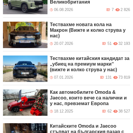
Великобритания
06.08.2026
7
2 826
Тествахме новата кола на
Макрон (Вижте и колко струва у
нас)
20.07.2026
51
32 193
Тествахме китайския кандидат за
„убиец на премиум марки“
(вижте и колко струва у нас)
07.01.2026
131
73 819
Как автомобилите Omoda &
Jaecoo, които вече са налични и
у нас, превземат Европа
18.12.2025
62
38 527
Китайските Omoda и Jaecoo
стъпват на българския пазар с