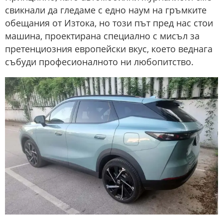
свикнали да гледаме с едно наум на гръмките
обещания от Изтока, но този път пред нас стои
машина, проектирана специално с мисъл за
претенциозния европейски вкус, което веднага
събуди професионалното ни любопитство.