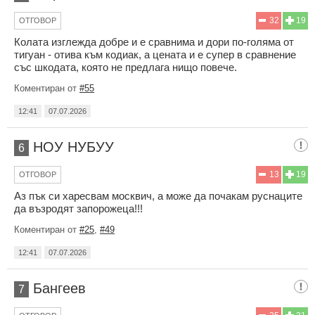
32
19
ОТГОВОР
Колата изглежда добре и е сравнима и дори по-голяма от
тигуан - отива към кодиак, а цената и е супер в сравнение
със шкодата, която не предлага нищо повече.
Коментиран от
#55
12:41
07.07.2026
НОУ НУБУУ
6
13
19
ОТГОВОР
Аз пък си харесвам москвич, а може да почакам руснаците
да възродят запорожеца!!!
Коментиран от
#25
,
#49
12:41
07.07.2026
Бангеев
7