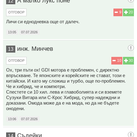
А малко лукс поне
12
9
20
ОТГОВОР
Личи си еднодневка още от далеч.
13:05
07.07.2026
инж. Минчев
13
10
30
ОТГОВОР
Ох, три пъти ох! GDI мотора е проблемен, с директно
впръскване. Те японските и корейските не стават, този е
китайски. И като му сложиш и турбо, още по-проблемен.
Че и хибрид, че и компютри.
Спестете си 10 хил. лева и главоболията и си вземете
Сузуки Витара или С-Крос Хибрид, супер надеждни и
доказани. Омода може да е на мода, но да не бъдете
онодени.
13:06
07.07.2026
Съдейки
14