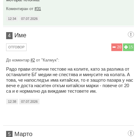
Коментиран от
#31
12:34
07.07.2026
Име
4
20
15
ОТГОВОР
До коментар
#2
от "Калмук":
Радо прави отлични тестове на колите, като за разлика от
останалите БГ медии не спестява и минусите на колата. А
това, че напоследък има китайски, то е защото пазара у нас
вече е доста наситен откъм китайски марки - повече от 20
са и е нормално да виждаме тестовете им.
12:38
07.07.2026
Марто
5