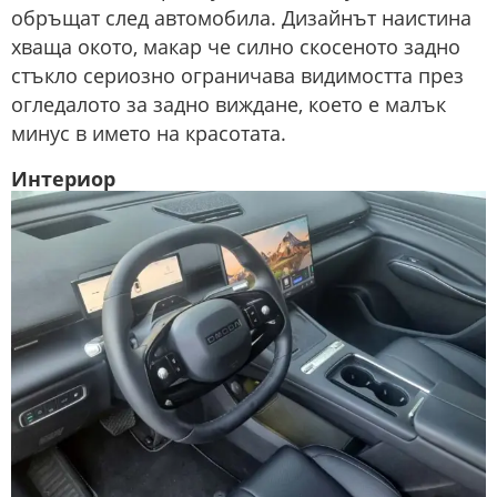
обръщат след автомобила. Дизайнът наистина
хваща окото, макар че силно скосеното задно
стъкло сериозно ограничава видимостта през
огледалото за задно виждане, което е малък
минус в името на красотата.
Интериор