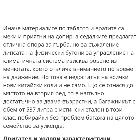
Иначе материалите по таблото и вратите са
меки и приятни на допир, а седалките предлагат
отлична опора за гърба, но за съжаление
липсата на физически бутони за управление на
климатичната система изисква ровене из
менютата, което отвлича вниманието по време
на движение. Но това е недостатък на всички
нови китайски коли и не само. Що се отнася до
мястото на втория ред, то е напълно
достатъчно за двама възрастни, а багажникът с
обем от 537 литра е истински еталон в този
клас, побирайки без проблем багажа на цялото
семейство за уикенда.
Двигател и ходови характеристики