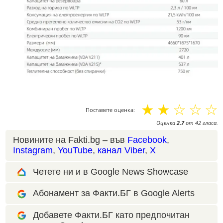
☆
☆
☆
☆
☆
Поставете оценка:
Оценка
2.7
от
42
гласа.
Новините на Fakti.bg – във
Facebook
,
Instagram
,
YouTube
,
канал Viber
,
X
Четете ни и в Google News Showcase
Абонамент за Факти.БГ в Google Alerts
Добавете Факти.БГ като предпочитан