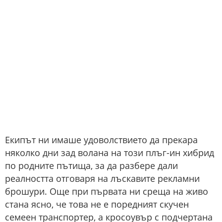
Екипът ни имаше удоволствието да прекара
няколко дни зад волана на този плъг-ин хибрид
по родните пътища, за да разбере дали
реалността отговаря на лъскавите рекламни
брошури. Още при първата ни среща на живо
стана ясно, че това не е поредният скучен
семеен транспортер, а кросоувър с подчертана