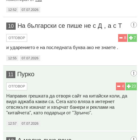
12:52
07.07.2026
На български се пише не с Д , а с Т
10
8
7
ОТГОВОР
и ударението е на последната буква ако не знаете .
12:55
07.07.2026
Пурко
11
4
23
ОТГОВОР
Направих грешката да отворя сайт на китайски коли, да
видя аджаба какви са. Сега като вляза в интернет
отвсякъте изкачат и хвърчат банери и реклами на
"китайчета", като подаръци от "Зрънчо".
12:57
07.07.2026