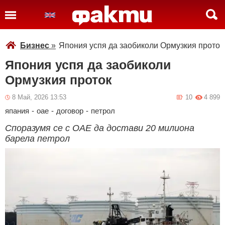
Бизнес
»
Япония успя да заобиколи Ормузкия проток
Япония успя да заобиколи
Ормузкия проток
8 Май, 2026 13:53
10
4 899
япания
-
оае
-
договор
-
петрол
Споразумя се с ОАЕ да достави 20 милиона
барела петрол