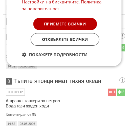
Настройки на бисквитките
.
Политика
за поверителност
14:05
08.05.2026
6
Този коментар е премахнат от модератор.
ПРИЕМЕТЕ ВСИЧКИ
Япония си внася петрол
7
ОТХВЪРЛЕТЕ ВСИЧКИ
4
9
ОТГОВОР
ПОКАЖЕТЕ ПОДРОБНОСТИ
От Русия -последния е танкера Voyager.
14:31
08.05.2026
Тъпите японци имат тихия океан
8
1
2
ОТГОВОР
А правят танкери за петрол
Вода гази жаден ходи
Коментиран от
#9
14:32
08.05.2026