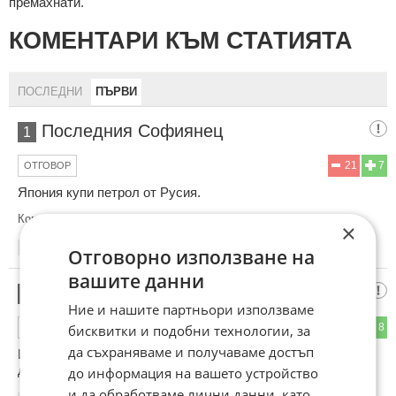
премахнати.
КОМЕНТАРИ КЪМ СТАТИЯТА
ПОСЛЕДНИ
ПЪРВИ
Последния Софиянец
1
21
7
ОТГОВОР
Япония купи петрол от Русия.
Коментиран от
#3
×
13:55
08.05.2026
Отговорно използване на
вашите данни
честен ционист
2
Ние и нашите партньори използваме
19
8
бисквитки и подобни технологии, за
ОТГОВОР
да съхраняваме и получаваме достъп
И България трябва да заобиколи Ормузкия проток като
доплава директно до Новороссийск.
до информация на вашето устройство
и да обработваме лични данни, като