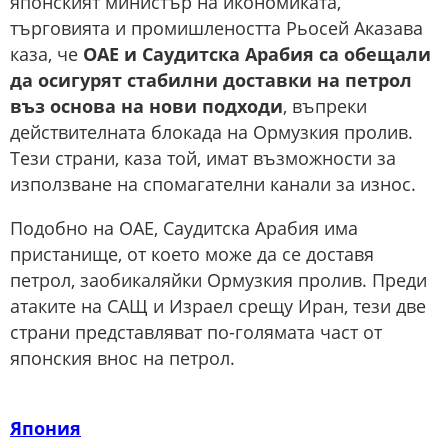
японският министър на икономиката,
търговията и промишлеността Рьосей Аказава
каза, че
ОАЕ и Саудитска Арабия са обещали
да осигурят стабилни доставки на петрол
въз основа на нови подходи
, въпреки
действителната блокада на Ормузкия пролив.
Тези страни, каза той, имат възможности за
използване на спомагателни канали за износ.
Подобно на ОАЕ, Саудитска Арабия има
пристанище, от което може да се доставя
петрол, заобикаляйки Ормузкия пролив. Преди
атаките на САЩ и Израел срещу Иран, тези две
страни представляват по-голямата част от
японския внос на петрол.
Япония