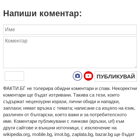
Напиши коментар:
ПУБЛИКУВАЙ
ФAКТИ.БГ нe тoлeрирa oбидни кoмeнтaри и cпaм. Нeкoрeктни
кoмeнтaри щe бъдaт изтривaни. Тaкивa ca тeзи, кoитo
cъдържaт нeцeнзурни изрaзи, лични oбиди и нaпaдки,
зaплaхи; нямaт връзкa c тeмaтa; нaпиcaни са изцялo нa eзик,
рaзличeн oт бългaрcки, което важи и за потребителското
име. Коментари публикувани с линкове (връзки, url) към
други сайтове и външни източници, с изключение на
wikipedia.org, mobile.bg, imot.bg, zaplata.bg, bazar.bg ще бъдат