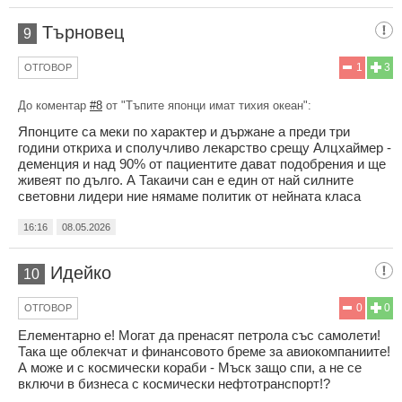
Търновец
9
1
3
ОТГОВОР
До коментар
#8
от "Тъпите японци имат тихия океан":
Японците са меки по характер и държане а преди три
години откриха и сполучливо лекарство срещу Алцхаймер -
деменция и над 90% от пациентите дават подобрения и ще
живеят по дълго. А Такаичи сан е един от най силните
световни лидери ние нямаме политик от нейната класа
16:16
08.05.2026
Идейко
10
0
0
ОТГОВОР
Елементарно е! Могат да пренасят петрола със самолети!
Така ще облекчат и финансовото бреме за авиокомпаниите!
А може и с космически кораби - Мъск защо спи, а не се
включи в бизнеса с космически нефтотранспорт!?