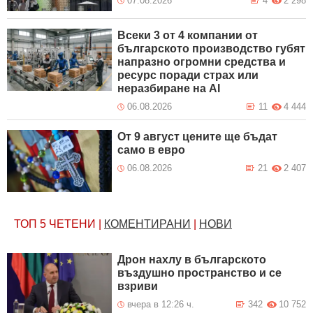
07.08.2026
4
2 298
Всеки 3 от 4 компании от
българското производство губят
напразно огромни средства и
ресурс поради страх или
неразбиране на AI
06.08.2026
11
4 444
От 9 август цените ще бъдат
само в евро
06.08.2026
21
2 407
ТОП 5
ЧЕТЕНИ
|
КОМЕНТИРАНИ
|
НОВИ
Дрон нахлу в българското
въздушно пространство и се
взриви
вчера в 12:26 ч.
342
10 752