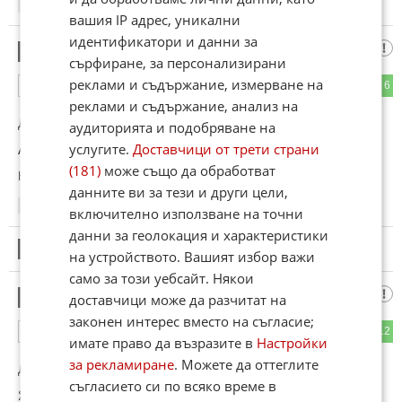
13:56
08.05.2026
вашия IP адрес, уникални
идентификатори и данни за
Варненец
3
сърфиране, за персонализирани
реклами и съдържание, измерване на
4
6
ОТГОВОР
реклами и съдържание, анализ на
До коментар
#1
от "Последния Софиянец":
аудиторията и подобряване на
услугите.
Доставчици от трети страни
Ало кучешките кебапчета, що си измисляш?
(181)
може също да обработват
Коментиран от
#5
данните ви за тези и други цели,
13:57
08.05.2026
включително използване на точни
данни за геолокация и характеристики
4
Този коментар е премахнат от модератор.
на устройството. Вашият избор важи
само за този уебсайт. Някои
Последния Софиянец
5
доставчици може да разчитат на
законен интерес вместо на съгласие;
8
12
ОТГОВОР
имате право да възразите в
Настройки
за рекламиране
. Можете да оттеглите
До коментар
#3
от "Варненец":
съгласието си по всяко време в
Япония купи петрол от остров Сахалин.Факт!