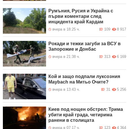
Румъния, Русия и Украйна с
първи коментари след
инцидента край Кардам
вчера в 18:25 ч.
109
8 917
Рокади и тежки загуби за ВСУ в
Запорожие и Донбас
вчера в 21:38 ч.
313
6 169
Кой и защо подпали луксозния
Maybach на Митьо Очите?
вчера в 13:43 ч.
31
5 256
Киев под нощен обстрел: Трима
убити край града, четирима
ранени в столицата
вчера в 07:17 ч.
123
4 364