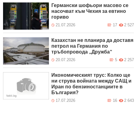
Германски шофьори масово се
насочват към Чехия за евтино
гориво
21.07.2026
17
2 527
Казахстан не планира да доставя
петрол на Германия по
тръбопровода „Дружба“
20.07.2026
5
2 257
Икономическият трус: Колко ще
ни струва войната между САЩ и
Иран по бензиностанциите в
България?
17.07.2026
16
2 643