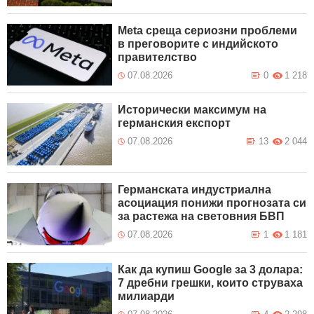
Meta среща сериозни проблеми
в преговорите с индийското
правителство
07.08.2026
0
1 218
Исторически максимум на
германския експорт
07.08.2026
13
2 044
Германската индустриална
асоциация понижи прогнозата си
за растежа на световния БВП
07.08.2026
1
1 181
Как да купиш Google за 3 долара:
7 дребни грешки, които струваха
милиарди