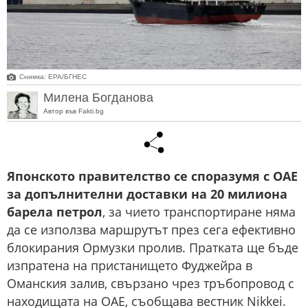
Снимка: ЕРА/БГНЕС
Милена Богданова
Автор във Fakti.bg
Японското правителство се споразумя с ОАЕ
за допълнителни доставки на 20 милиона
барела петрол
, за чието транспортиране няма
да се използва маршрутът през сега ефективно
блокирания Ормузки пролив. Пратката ще бъде
изпратена на пристанището Фуджейра в
Оманския залив, свързано чрез тръбопровод с
находищата на ОАЕ, съобщава вестник Nikkei.