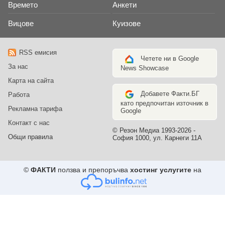
Времето
Анкети
Вицове
Куизове
RSS емисия
Четете ни в Google
За нас
News Showcase
Карта на сайта
Добавете Факти.БГ
Работа
като предпочитан източник в
Рекламна тарифа
Google
Контакт с нас
© Резон Медиа 1993-2026 -
Общи правила
София 1000, ул. Карнеги 11А
©
ФАКТИ
ползва и препоръчва
хостинг услугите
на