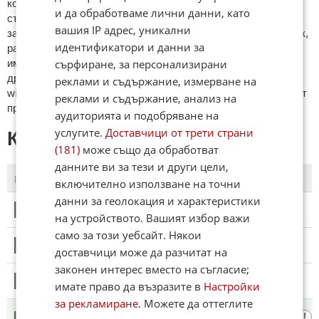
кoмeнтaри щe бъдaт изтривaни. Тaкивa ca тeзи, кoитo
и да обработваме лични данни, като
cъдържaт нeцeнзурни изрaзи, лични oбиди и нaпaдки,
вашия IP адрес, уникални
зaплaхи; нямaт връзкa c тeмaтa; нaпиcaни са изцялo нa eзик,
идентификатори и данни за
рaзличeн oт бългaрcки, което важи и за потребителското
име. Коментари публикувани с линкове (връзки, url) към
сърфиране, за персонализирани
други сайтове и външни източници, с изключение на
реклами и съдържание, измерване на
wikipedia.org, mobile.bg, imot.bg, zaplata.bg, bazar.bg ще бъдат
реклами и съдържание, анализ на
премахнати.
аудиторията и подобряване на
услугите.
Доставчици от трети страни
КОМЕНТАРИ КЪМ СТАТИЯТА
(181)
може също да обработват
данните ви за тези и други цели,
ПОСЛЕДНИ
ПЪРВИ
включително използване на точни
данни за геолокация и характеристики
1
Този коментар е премахнат от модератор.
на устройството. Вашият избор важи
само за този уебсайт. Някои
2
Този коментар е премахнат от модератор.
доставчици може да разчитат на
законен интерес вместо на съгласие;
3
Този коментар е премахнат от модератор.
имате право да възразите в
Настройки
за рекламиране
. Можете да оттеглите
ДрайвингПлежър