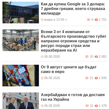
Как да купиш Google за 3 долара:
7 дребни грешки, които струваха
милиарди
вчера в 13:59 ч.
4
1 701
Всеки 3 от 4 компании от
българското производство губят
напразно огромни средства и
ресурс поради страх или
неразбиране на AI
06.08.2026
10
3 081
От 9 август цените ще бъдат
само в евро
06.08.2026
21
1 835
Азербайджан е готов да доставя
газ на Украйна
06.08.2026
11
1 479