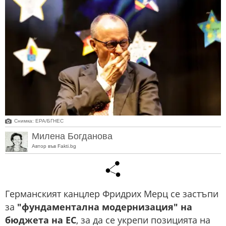
Снимка: ЕРА/БГНЕС
Милена Богданова
Автор във Fakti.bg
Германският канцлер Фридрих Мерц се застъпи
за
"фундаментална модернизация" на
бюджета на ЕС
, за да се укрепи позицията на