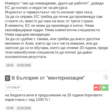
Номерът "ние ще командваме, други ще работят", доведе
ЕС до колапс и недостиг на ресурси.
Мързелът и тарикатлъкът често излизат през носа.
За да се оправи, ЕС трябва да почне да произвежда сам
стоките си, вместо да чака на внос от трети страни.
В момента, ЕС не може да произведе и копче. Няма
квалифицирани кадри. Няма компетентни специалисти.
Няма кадърни мениджъри.
За да се сдобие с такива, или трябва да внесе десетки
милиони от Азия, което ще си е чиста инвазия, или да
започне да си ги обучава, което ще отнеме 20 години, преди
тези новообучени специалисти да почнат да дават
положителни резултати.
18:20
14.05.2026
В България от "ментернизация"
6
0
0
ОТГОВОР
на бюдежта вече в продължение на 20 години борчовете
нарастнаха с над 1200 % !
14:49
15.05.2026