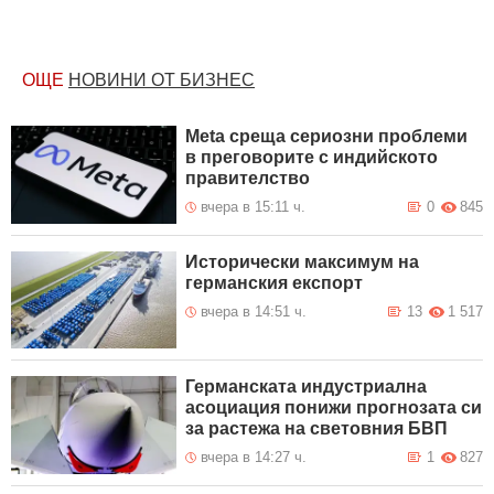
ОЩЕ
НОВИНИ ОТ БИЗНЕС
Meta среща сериозни проблеми
в преговорите с индийското
правителство
вчера в 15:11 ч.
0
845
Исторически максимум на
германския експорт
вчера в 14:51 ч.
13
1 517
Германската индустриална
асоциация понижи прогнозата си
за растежа на световния БВП
вчера в 14:27 ч.
1
827