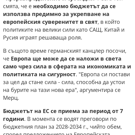
смята, че е
необходимо бюджетът да се
използва предимно за укрепване на
европейския суверенитет в свят
, в който
политиките на велики сили като САЩ, Китай и
Русия играят решаваща роля.
В същото време германският канцлер посочи,
че
Европа ще може да се наложи в света
само чрез сила в сферата на икономиката и
политиката на сигурност
. "Европа си постави
за цел да стане сила - сила, способна да устои
на бурите на тази нова ера", аргументира се
Мерц.
Бюджетът на ЕС се приема за период от 7
години
. В момента се водят преговори по
бюджетния план за 2028-2034 г., чийто обем,
според предложението на Европейската