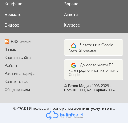
Конфликт
Здраве
Времето
Анкети
Вицове
Куизове
RSS емисия
Четете ни в Google
За нас
News Showcase
Карта на сайта
Добавете Факти.БГ
Работа
като предпочитан източник в
Рекламна тарифа
Google
Контакт с нас
© Резон Медиа 1993-2026 -
Общи правила
София 1000, ул. Карнеги 11А
©
ФАКТИ
ползва и препоръчва
хостинг услугите
на