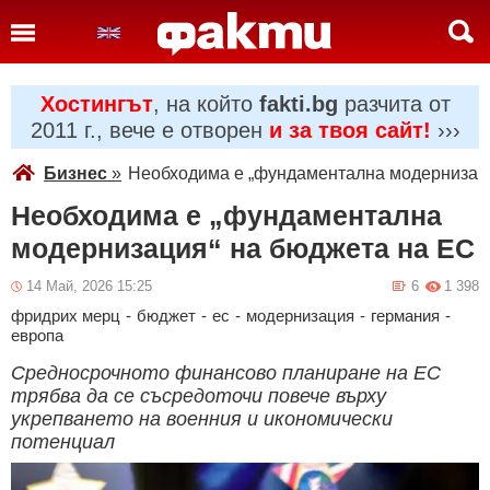
Хостингът
, на който
fakti.bg
разчита от
2011 г., вече е отворен
и за твоя сайт!
›››
Бизнес
»
Необходима е „фундаментална модернизаци
Необходима е „фундаментална
модернизация“ на бюджета на ЕС
14 Май, 2026 15:25
6
1 398
фридрих мерц
-
бюджет
-
ес
-
модернизация
-
германия
-
европа
Средносрочното финансово планиране на ЕС
трябва да се съсредоточи повече върху
укрепването на военния и икономически
потенциал