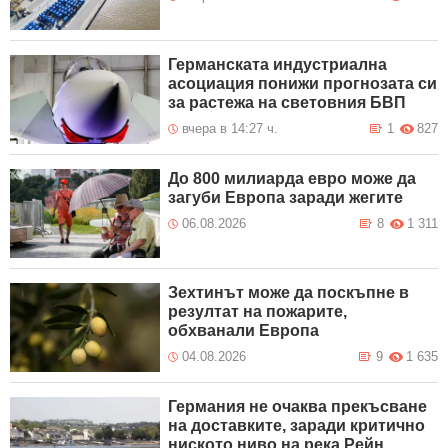
Германската индустриална
асоциация понижи прогнозата си
за растежа на световния БВП
вчера в 14:27 ч.
1
827
До 800 милиарда евро може да
загуби Европа заради жегите
06.08.2026
8
1 311
Зехтинът може да поскъпне в
резултат на пожарите,
обхванали Европа
04.08.2026
9
1 635
Германия не очаква прекъсване
на доставките, заради критично
ниското ниво на река Рейн