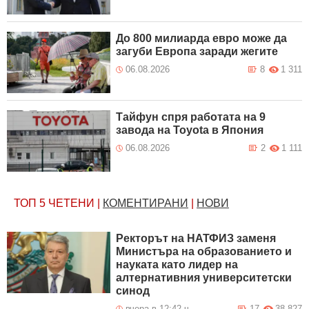
До 800 милиарда евро може да
загуби Европа заради жегите
06.08.2026
8
1 311
Тайфун спря работата на 9
завода на Toyota в Япония
06.08.2026
2
1 111
ТОП 5
ЧЕТЕНИ
|
КОМЕНТИРАНИ
|
НОВИ
Ректорът на НАТФИЗ заменя
Министъра на образованието и
науката като лидер на
алтернативния университетски
синод
вчера в 12:42 ч.
17
38 827