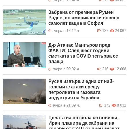
Забрана от премиера Румен
Радев, но американски военен
самолет кацна в София
вчера в 16:12 ч.
137
24 067
Д-р Атанас Мангъров пред
ФАКТИ: След шест години
сметката за COVID тепърва се
плаща
вчера в 09:02 ч.
216
12 668
Русия извърши една от най-
големите атаки срещу
петролната и газовата
индустрия на Украйна
вчера в 21:39 ч.
172
8 031
Цената на петрола се повиши,
Иран планира да забрани на
кораби от САЩ да преминават