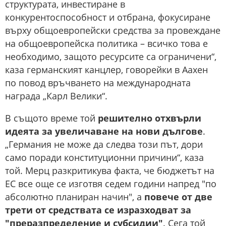
структурата, инвестиране в
конкурентоспособност и отбрана, фокусиране
върху общоевропейски средства за провеждане
на общоевропейска политика – всичко това е
необходимо, защото ресурсите са ограничени“,
каза германският канцлер, говорейки в Аахен
по повод връчването на международната
награда „Карл Велики“.
В същото време той
решително отхвърли
идеята за увеличаване на нови дългове
.
„Германия не може да следва този път, дори
само поради конституционни причини“, каза
той. Мерц разкритикува факта, че бюджетът на
ЕС все още се изготвя седем години напред "по
абсолютно планиран начин", а
повече от две
трети от средствата се изразходват за
"преразпределение и субсидии"
. Сега той