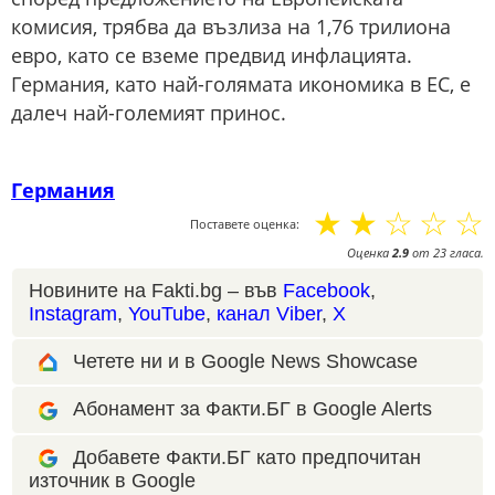
комисия, трябва да възлиза на 1,76 трилиона
евро, като се вземе предвид инфлацията.
Германия, като най-голямата икономика в ЕС, е
далеч най-големият принос.
Германия
☆
☆
☆
☆
☆
Поставете оценка:
Оценка
2.9
от
23
гласа.
Новините на Fakti.bg – във
Facebook
,
Instagram
,
YouTube
,
канал Viber
,
X
Четете ни и в Google News Showcase
Абонамент за Факти.БГ в Google Alerts
Добавете Факти.БГ като предпочитан
източник в Google