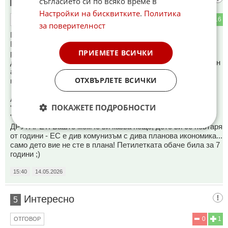
4
съгласието си по всяко време в
Настройки на бисквитките
.
Политика
0
16
ОТГОВОР
за поверителност
Потресаващ глупак!
Бюджета се разхищавал казва, а той иска да не го
ПРИЕМЕТЕ ВСИЧКИ
разхищава ми да се инвестира в сфера, която има близка
до нулевата принадена стойност на продукта и която освен
ако няма да почваме война има своя не много висок
ОТХВЪРЛЕТЕ ВСИЧКИ
капацитет на тъсенето!
А на всичко отгоре на някой направи ли му впечатление:
ПОКАЖЕТЕ ПОДРОБНОСТИ
"бюджетът на ЕС все още се изготвя седем години напред
"по абсолютно планиран начин"... КО СТАА ЕВРО
ДРУГАРЕ?! Вашто момче ви казва нещо, дето ви се повтаря
от години - ЕС е див комунизъм с дива планова икономика...
само дето вие не сте в плана! Петилетката обаче била за 7
години ;)
15:40
14.05.2026
Интересно
5
0
1
ОТГОВОР