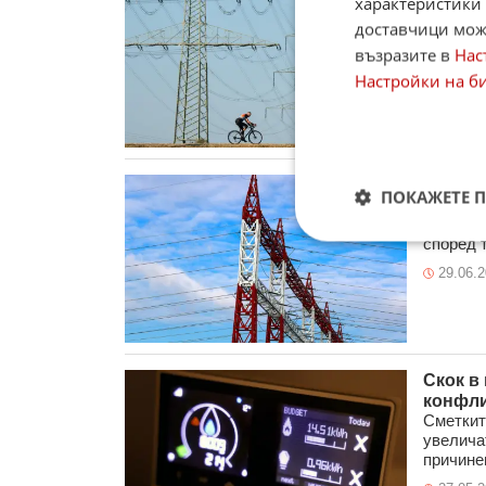
характеристики 
дефици
доставчици може
Германс
индустр
възразите в
Нас
електроз
Настройки на б
30.07.
Румъни
ПОКАЖЕТЕ 
Цената 
доставк
според те
29.06.
Скок в
конфли
Сметкит
увелича
причинен