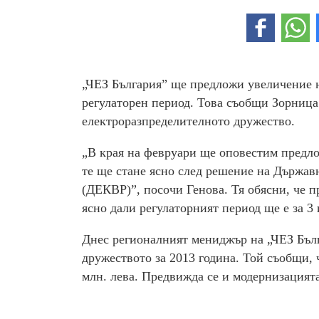
„ЧЕЗ България” ще предложи увеличение н
регулаторен период. Това съобщи Зорница
електроразпределителното дружество.
„В края на февруари ще оповестим предло
те ще стане ясно след решение на Държав
(ДЕКВР)”, посочи Генова. Тя обясни, че п
ясно дали регулаторният период ще е за 3 
Днес регионалният мениджър на „ЧЕЗ Бъл
дружеството за 2013 година. Той съобщи, 
млн. лева. Предвижда се и модернизацията