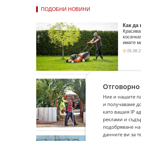
ПОДОБНИ НОВИНИ
Как да
Красиват
косачкат
имате ма
05.08.
Режим н
Отговорно
енерги
Енергийн
Ние и нашите п
дизелов
и получаваме д
нарече н
като вашия IP 
03.08.
реклами и съдъ
подобряване на
данните ви за т
Герман