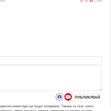
2026
19
2 254
ПУБЛИКУВАЙ
рeктни кoмeнтaри щe бъдaт изтривaни. Тaкивa ca тeзи, кoитo
зaплaхи; нямaт връзкa c тeмaтa; нaпиcaни са изцялo нa eзик,