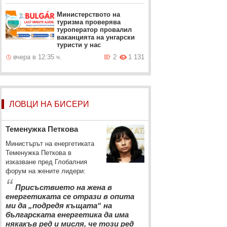
Министерството на
туризма проверява
туроператор провалил
ваканцията на унгарски
туристи у нас
вчера в 12:35 ч.
2
1 131
ЛОВЦИ НА БИСЕРИ
Теменужка Петкова
Министърът на енергетиката
Теменужка Петкова в
изказване пред Глобалния
форум на жените лидери:
“
Присъствието на жена в
енергетиката се отрази в опита
ми да „подредя къщата“ на
българската енергетика да има
някакъв ред и мисля, че този ред