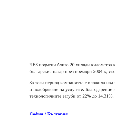
ЧЕЗ подмени близо 20 хиляди километра к
българския пазар през ноември 2004 г., с
За този период компанията е вложила над 
и подобряване на услугите. Благодарение
технологичните загуби от 22% до 14,31%.
София / България