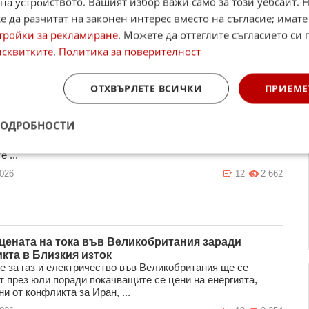
на устройството. Вашият избор важи само за този уебсайт. 
та на ток
 да разчитат на законен интерес вместо на съгласие; имате
ката Федерална мрежова агенция (регулатор) подготвя
ията за евентуално дългосрочно прекъсване на
тройки за рекламиране
. Можете да оттеглите съгласието си 
ахранването: агенцията е раз ...
исквитките
.
Политика за поверителност
2026
14
2 463
ОТХВЪРЛЕТЕ ВСИЧКИ
ПРИЕМЕ
я с най-скъпия ток в Европейския съюз
ПОДРОБНОСТИ
на електроенергията на румънския пазар „напред“ (DAM) за
а на 29 юни ще бъде 224 EUR за MWh, най-високата в ЕС,
 ...
2026
12
2 662
 цената на тока във Великобритания заради
кта в Близкия изток
е за газ и електричество във Великобритания ще се
т през юли поради покачващите се цени на енергията,
и от конфликта за Иран, ...