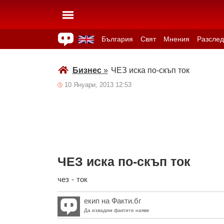
България
Свят
Мнения
Разслед
Здраве
Времето
Анкети
Вицове
Куизове
Бизнес
»
ЧЕЗ иска по-скъп ток
10 Януари, 2013 12:53
ЧЕЗ иска по-скъп ток
чез
-
ток
екип на Факти.бг
Да извадим фактите наяве