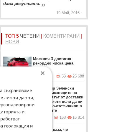
„
дава резултати.
19 Май, 2016 г.
ТОП 5
ЧЕТЕНИ
|
КОМЕНТИРАНИ
|
НОВИ
Москвич 3 достигна
рекордно ниска цена
×
вчера в 17:23 ч.
53
25 688
Володимир Зеленски
да съхраняваме
обвини съюзниците на
ме лични данни,
Киев: Отказът от доставки
на ПВО ракети цели да ни
персонализирани
направи по-отстъпчиви в
преговорите
диторията и
вчера в 12:37 ч.
168
16 814
работват
за геолокация и
Мицкоски каза, че