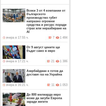
Всеки 3 от 4 компании от
българското
производство губят
напразно огромни
средства и ресурс поради
страх или неразбиране на
AI
вчера в 17:55 ч.
7
1 484
От 9 август цените ще
бъдат само в евро
вчера в 17:21 ч.
21
1 386
Азербайджан е готов да
доставя газ на Украйна
вчера в 16:21 ч.
11
1 053
До 800 милиарда евро
може да загуби Европа
заради жегите