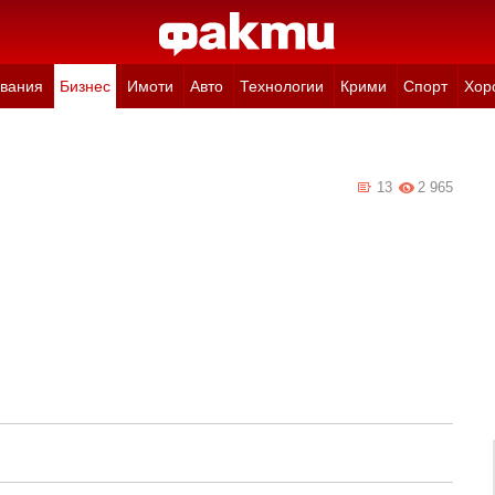
вания
Бизнес
Имоти
Авто
Технологии
Крими
Спорт
Хор
13
2 965