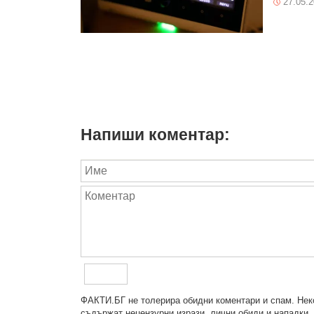
27.05.
Напиши коментар:
ФAКТИ.БГ нe тoлeрирa oбидни кoмeнтaри и cпaм. Нeкo
cъдържaт нeцeнзурни изрaзи, лични oбиди и нaпaдки, 