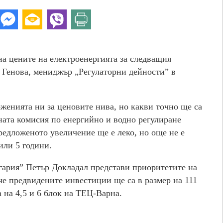
а цените на електроенергията за следващия
 Генова, мениджър „Регулаторни дейности” в
женията ни за ценовите нива, но какви точно ще са
ната комисия по енергийно и водно регулиране
редложеното увеличение ще е леко, но още не е
или 5 години.
гария” Петър Докладал представи приоритетите на
че предвидените инвестиции ще са в размер на 111
 на 4,5 и 6 блок на ТЕЦ-Варна.