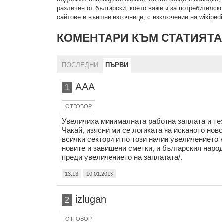
рaзличeн oт бългaрcки, което важи и за потребителско
сайтове и външни източници, с изключение на wikipedia
КОМЕНТАРИ КЪМ СТАТИЯТА
ПОСЛЕДНИ
ПЪРВИ
ААА
1
ОТГОВОР
Увеличиха минималната работна заплата и тези
Чакай, изясни ми се логиката на исканото нов
всички сектори и по този начин увеличението
новите и завишени сметки, и българския народ
преди увеличението на заплатата/.
13:13
10.01.2013
izlugan
2
ОТГОВОР