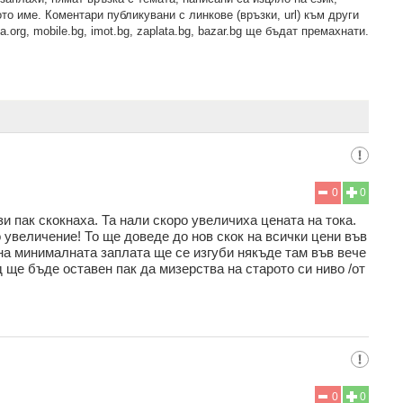
то име. Коментари публикувани с линкове (връзки, url) към други
.org, mobile.bg, imot.bg, zaplata.bg, bazar.bg ще бъдат премахнати.
0
0
 пак скокнаха. Та нали скоро увеличиха цената на тока.
о увеличение! То ще доведе до нов скок на всички цени във
 на минималната заплата ще се изгуби някъде там във вече
 ще бъде оставен пак да мизерства на старото си ниво /от
0
0