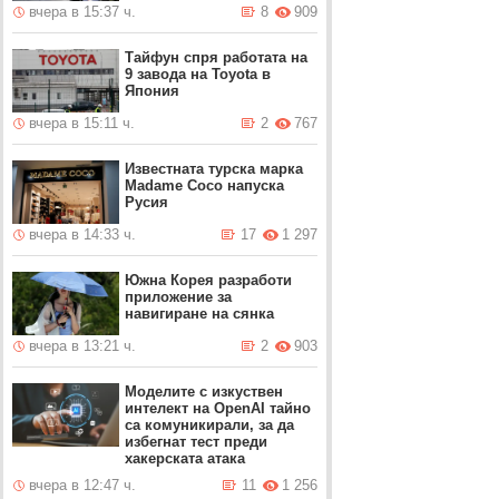
вчера в 15:37 ч.
8
909
Тайфун спря работата на
9 завода на Toyota в
Япония
вчера в 15:11 ч.
2
767
Известната турска марка
Madame Coco напуска
Русия
вчера в 14:33 ч.
17
1 297
Южна Корея разработи
приложение за
навигиране на сянка
вчера в 13:21 ч.
2
903
Моделите с изкуствен
интелект на OpenAI тайно
са комуникирали, за да
избегнат тест преди
хакерската атака
вчера в 12:47 ч.
11
1 256