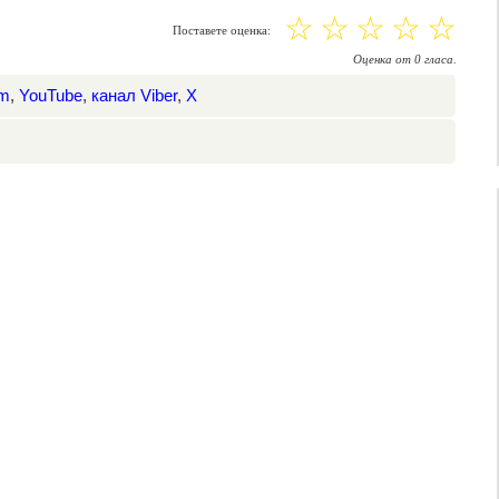
☆
☆
☆
☆
☆
Поставете оценка:
Оценка
от
0
гласа.
am
,
YouTube
,
канал Viber
,
X