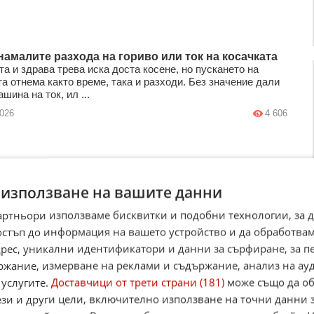
 намалите разхода на гориво или ток на косачката
а и здрава трева иска доста косене, но пускането на
а отнема както време, така и разходи. Без значение дали
шина на ток, ил ...
2026
4 606
а водата и тока. Как Хавана се справя с
 използване на вашите данни
йната криза
ата ситуация в Куба става все по-тежка: ревът на
артньори използваме бисквитки и подобни технологии, за 
и генератори по улиците на Хавана вече може да се
остъп до информация на вашето устройство и да обработва
ейната тъжна визитна карт ...
адрес, уникални идентификатори и данни за сърфиране, за 
2026
14
2 234
ржание, измерване на реклами и съдържание, анализ на ау
 услугите.
Доставчици от трети страни (181)
може също да об
ези и други цели, включително използване на точни данни 
ия разработи секретен план за справяне с