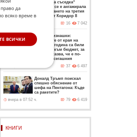
Някои
„източната съседка“
България се е ангажирала
 право да
с изграждането на третия
по всяко време в
участък от Коридор 8
вчера в 17:49 ч.
16
7 042
Проф. Близнашки:
ТЕ ВСИЧКИ
Протестите от края на
миналата година са били
насочени към бюджет, за
който се казва, че е по-
добър от сегашния
вчера в 22:05 ч.
37
6 497
Доналд Тръмп поискал
спешно обяснение от
шефа на Пентагона: Къде
са ракетите?
вчера в 07:52 ч.
79
6 419
КНИГИ