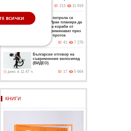
днес в 09:02 ч.
213
11 919
ТЕ ВСИЧКИ
Цената на петрола се
повиши, Иран планира да
забрани на кораби от
САЩ да преминават през
Ормузкия проток
днес в 09:52 ч.
41
7 276
Български отговор на
съвременния велосипед
(ВИДЕО)
днес в 11:47 ч.
17
5 664
КНИГИ