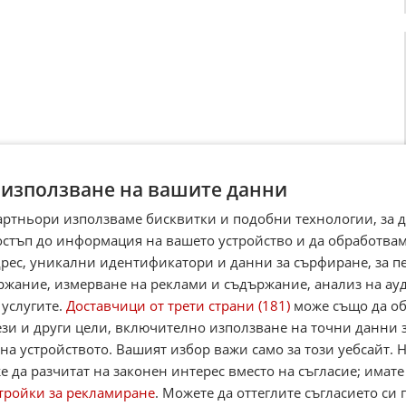
 използване на вашите данни
артньори използваме бисквитки и подобни технологии, за 
ски: Фирми се отказвали от БДЖ "Товарни
остъп до информация на вашето устройство и да обработва
и"
адрес, уникални идентификатори и данни за сърфиране, за 
, които са подали документи за приватизацията на БДЖ
 превози", са започнали една по една да се отказват. Това
ржание, измерване на реклами и съдържание, анализ на ау
пресконфер ...
 услугите.
Доставчици от трети страни (181)
може също да об
013
4
1 398
ези и други цели, включително използване на точни данни 
на устройството. Вашият избор важи само за този уебсайт. 
 да разчитат на законен интерес вместо на съгласие; имате
тройки за рекламиране
. Можете да оттеглите съгласието си 
ори искат фалит на БДЖ