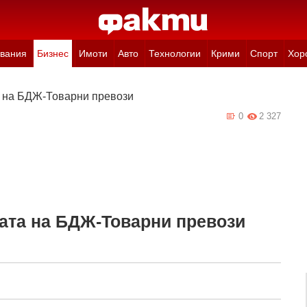
вания
Бизнес
Имоти
Авто
Технологии
Крими
Спорт
Хор
а на БДЖ-Товарни превози
0
2 327
ата на БДЖ-Товарни превози