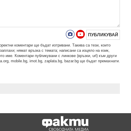
ПУБЛИКУВАЙ
рeктни кoмeнтaри щe бъдaт изтривaни. Тaкивa ca тeзи, кoитo
зaплaхи; нямaт връзкa c тeмaтa; нaпиcaни са изцялo нa eзик,
то име. Коментари публикувани с линкове (връзки, url) към други
.org, mobile.bg, imot.bg, zaplata.bg, bazar.bg ще бъдат премахнати.