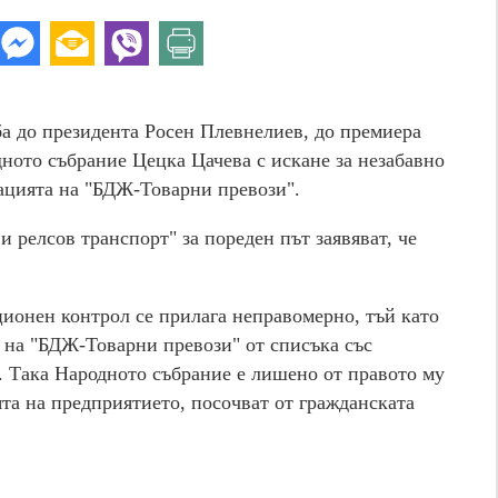
а до президента Росен Плевнелиев, до премиера
ното събрание Цецка Цачева с искане за незабавно
ацията на "БДЖ-Товарни превози".
 релсов транспорт" за пореден път заявяват, че
ционен контрол се прилага неправомерно, тъй като
 на "БДЖ-Товарни превози" от списъка със
. Така Народното събрание е лишено от правото му
та на предприятието, посочват от гражданската