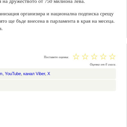
 на дружеството от 750 милиона лева.
анизация организира и национална подписка срещу
то ще бъде внесена в парламента в края на месеца.
а.
☆
☆
☆
☆
☆
Поставете оценка:
Оценка
от
0
гласа.
am
,
YouTube
,
канал Viber
,
X