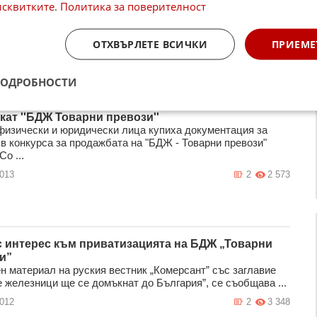
ки са внесли иск за обявяване в несъстоятелност на "БДЖ
исквитките
.
Политика за поверителност
" в Лондонския арбитражен съд, научи "Труд". Причината
..
ОТХВЪРЛЕТЕ ВСИЧКИ
ПРИЕМЕ
2013
2
1 361
ПОДРОБНОСТИ
кат ''БДЖ Товарни превози''
изически и юридически лица купиха документация за
 в конкурса за продажбата на "БДЖ - Товарни превози"
о ...
2013
2
2 573
с интерес към приватизацията на БДЖ „Товарни
и”
н материал на руския вестник „Комерсант” със заглавие
е железници ще се домъкнат до България”, се съобщава ...
2012
2
3 348