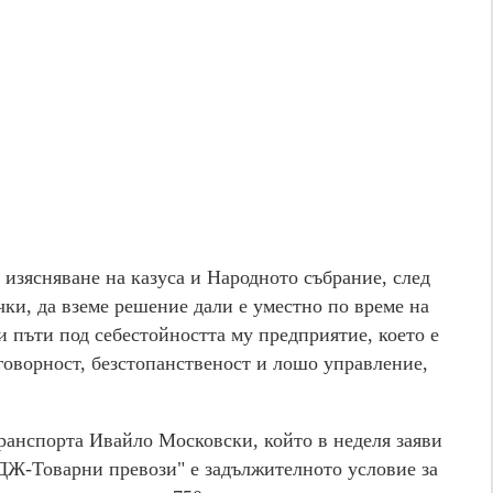
 изясняване на казуса и Народното събрание, след
чки, да вземе решение дали е уместно по време на
и пъти под себестойността му предприятие, което е
говорност, безстопанственост и лошо управление,
транспорта Ивайло Московски, който в неделя заяви
БДЖ-Товарни превози" е задължителното условие за