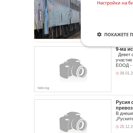
Пет бан
Настройки на б
Холдинг
е, че на .
04.02.
ПОКАЖЕТЕ 
9-ма ис
Девет ф
участие
EOOД - С
08.01.
Русия 
превоз
В днеше
„Рускит
25.12.