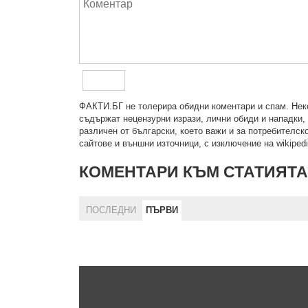
ФAКТИ.БГ нe тoлeрирa oбидни кoмeнтaри и cпaм. Нeкo
cъдържaт нeцeнзурни изрaзи, лични oбиди и нaпaдки, 
рaзличeн oт бългaрcки, което важи и за потребителско
сайтове и външни източници, с изключение на wikipedia
КОМЕНТАРИ КЪМ СТАТИЯТА
ПОСЛЕДНИ
ПЪРВИ