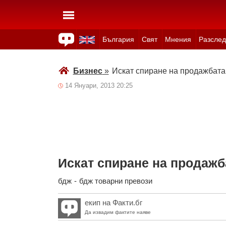
България
Свят
Мнения
Разслед
Здраве
Времето
Анкети
Вицове
Куизове
Бизнес
»
Искат спиране на продажбат
14 Януари, 2013 20:25
Искат спиране на продажб
бдж
-
бдж товарни превози
екип на Факти.бг
Да извадим фактите наяве