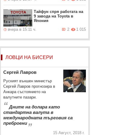
Тайфун спря работата на
9 завода на Toyota в
Япония
вчера в 15:11 ч.
2
1 015
ЛОВЦИ НА БИСЕРИ
Сергей Лавров
Руският външен министър
Сергей Лавров прогнозира в
Анкара състоянието на
валутните пазари.
“
Дните на долара като
стандартна валута в
международната търговия са
„
преброени
15 Август, 2018 г.