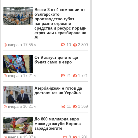
Всеки 3 от 4 компании от
българското
производство губят
напразно огромни
средства и ресурс поради
страх или неразбиране на
AI
вчера в 17:55 ч.
10
2 809
От 9 август цените ще
бъдат само в евро
вчера в 17:21 ч.
21
1 721
Азербайджан е готов да
доставя газ на Украйна
вчера в 16:21 ч.
11
1 369
До 800 милиарда евро
може да загуби Европа
заради жегите
вчера в 15:37 ч.
8
1 201