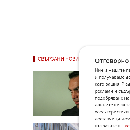
Отговорно
СВЪРЗАНИ НОВИНИ
Ние и нашите п
Москов
и получаваме д
превоз
като вашия IP 
Фирмите
"Товарни
реклами и съдъ
каза на 
подобряване на
11.03.2
данните ви за т
характеристики 
доставчици може
възразите в
Нас
Кредит