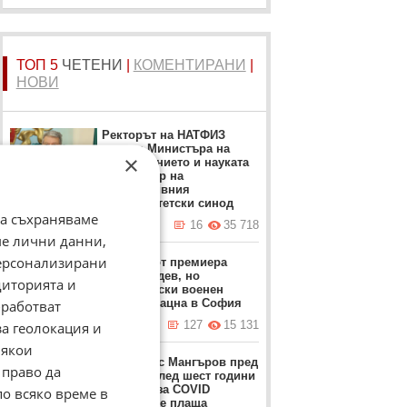
ТОП 5
ЧЕТЕНИ
|
КОМЕНТИРАНИ
|
НОВИ
Ректорът на НАТФИЗ
заменя Министъра на
×
образованието и науката
като лидер на
алтернативния
университетски синод
да съхраняваме
днес в 12:42 ч.
16
35 718
ме лични данни,
персонализирани
Забрана от премиера
Румен Радев, но
диторията и
американски военен
работват
самолет кацна в София
за геолокация и
днес в 16:12 ч.
127
15 131
Някои
Д-р Атанас Мангъров пред
 право да
ФАКТИ: След шест години
сметката за COVID
по всяко време в
тепърва се плаща