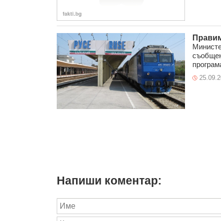
Правим
Министе
съобщен
програма
25.09.
Напиши коментар: