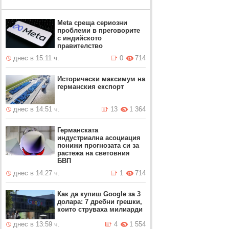
Meta среща сериозни
проблеми в преговорите
с индийското
правителство
днес в 15:11 ч.
0
714
Исторически максимум на
германския експорт
днес в 14:51 ч.
13
1 364
Германската
индустриална асоциация
понижи прогнозата си за
растежа на световния
БВП
днес в 14:27 ч.
1
714
Как да купиш Google за 3
долара: 7 дребни грешки,
които струваха милиарди
днес в 13:59 ч.
4
1 554