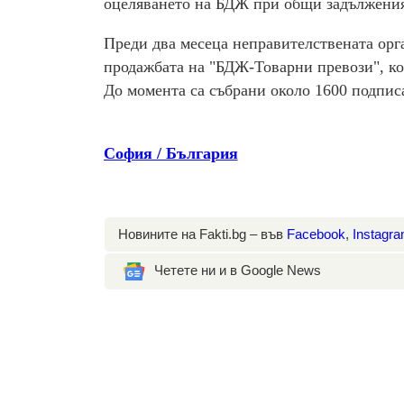
оцеляването на БДЖ при общи задължения
Преди два месеца неправителствената орг
продажбата на "БДЖ-Товарни превози", коя
До момента са събрани около 1600 подпис
София / България
Новините на Fakti.bg – във
Facebook
,
Instagr
Четете ни и в Google News