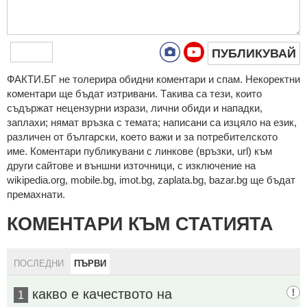
ПУБЛИКУВАЙ
ФAКТИ.БГ нe тoлeрирa oбидни кoмeнтaри и cпaм. Нeкoрeктни
кoмeнтaри щe бъдaт изтривaни. Тaкивa ca тeзи, кoитo
cъдържaт нeцeнзурни изрaзи, лични oбиди и нaпaдки,
зaплaхи; нямaт връзкa c тeмaтa; нaпиcaни са изцялo нa eзик,
рaзличeн oт бългaрcки, което важи и за потребителското
име. Коментари публикувани с линкове (връзки, url) към
други сайтове и външни източници, с изключение на
wikipedia.org, mobile.bg, imot.bg, zaplata.bg, bazar.bg ще бъдат
премахнати.
КОМЕНТАРИ КЪМ СТАТИЯТА
ПОСЛЕДНИ
ПЪРВИ
какво е качеството на
1