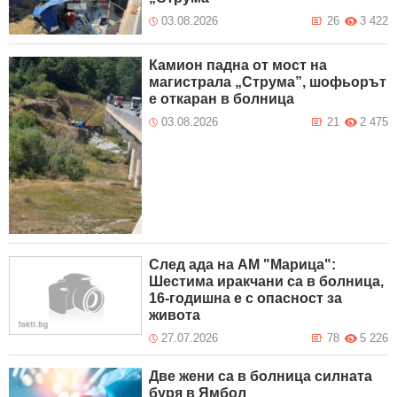
03.08.2026
26
3 422
Камион падна от мост на
магистрала „Струма”, шофьорът
е откаран в болница
03.08.2026
21
2 475
След ада на АМ "Марица":
Шестима иракчани са в болница,
16-годишна е с опасност за
живота
27.07.2026
78
5 226
Две жени са в болница силната
буря в Ямбол