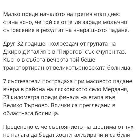
Малко преди началото на третия етап днес
стана ясно, че той се оттегля заради мозъчно
сътресение в резултат на вчерашното падане.
Друг 32-годишен колоездач от групата на
Джиро д’Италия e в “Пирогов” със счупен таз.
Късно в събота вечерта той беше
транспортиран от великотърновската болница.
7 състезатели пострадаха при масовото падане
вчера в района на лясковското село Мерданя,
23 километра преди финала на етапа във
Велико Търново. Всички са прегледани в
областната болница.
Преценено е, че състоянието на шестима от тях
не налага да бъдат хоспитализирани и са били