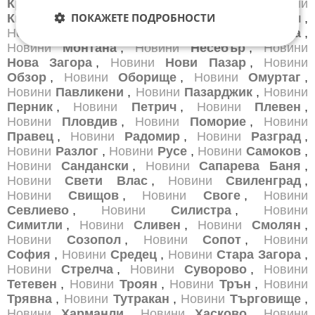
Кресна
,
Новини
Кърджали
,
Новини
ПОКАЖЕТЕ ПОДРОБНОСТИ
Кюстендил
,
Новини
Летница
,
Новини
Ловеч
,
Новини
Лом
,
Новини
Луковит
,
Новини
Мездра
,
Новини
Монтана
,
Новини
Несебър
,
Новини
Нова Загора
,
Новини
Нови Пазар
,
Новини
Обзор
,
Новини
Оборище
,
Новини
Омуртаг
,
Новини
Павликени
,
Новини
Пазарджик
,
Новини
Перник
,
Новини
Петрич
,
Новини
Плевен
,
Новини
Пловдив
,
Новини
Поморие
,
Новини
Правец
,
Новини
Радомир
,
Новини
Разград
,
Новини
Разлог
,
Новини
Русе
,
Новини
Самоков
,
Новини
Сандански
,
Новини
Сапарева Баня
,
Новини
Свети Влас
,
Новини
Свиленград
,
Новини
Свищов
,
Новини
Своге
,
Новини
Севлиево
,
Новини
Силистра
,
Новини
Симитли
,
Новини
Сливен
,
Новини
Смолян
,
Новини
Созопол
,
Новини
Сопот
,
Новини
София
,
Новини
Средец
,
Новини
Стара Загора
,
Новини
Стрелча
,
Новини
Суворово
,
Новини
Тетевен
,
Новини
Троян
,
Новини
Трън
,
Новини
Трявна
,
Новини
Тутракан
,
Новини
Търговище
,
Новини
Харманли
,
Новини
Хасково
,
Новини