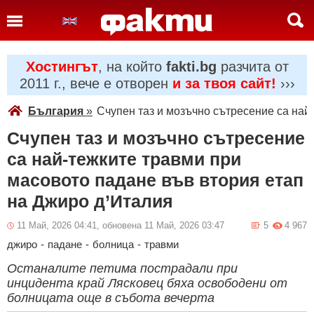
Хостингът
, на който
fakti.bg
разчита от
2011 г., вече е отворен
и за твоя сайт!
›››
България
»
Счупен таз и мозъчно сътресение са най
Счупен таз и мозъчно сътресение
са най-тежките травми при
масовото падане във втория етап
на Джиро д’Италия
11 Май, 2026 04:41, обновена 11 Май, 2026 03:47
5
4 967
джиро
-
падане
-
болница
-
травми
Останалите петима пострадали при
инцидента край Лясковец бяха освободени от
болницата още в събота вечерта