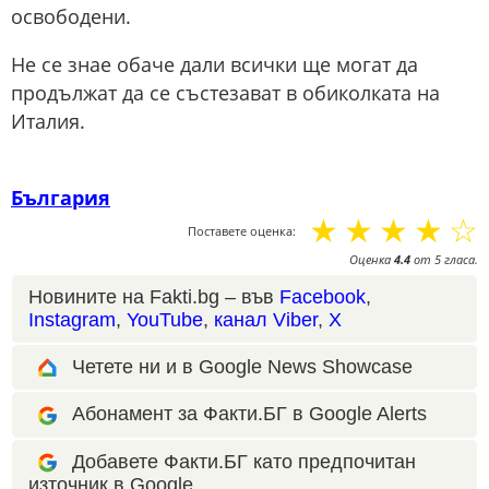
освободени.
Не се знае обаче дали всички ще могат да
продължат да се състезават в обиколката на
Италия.
България
☆
☆
☆
☆
☆
Поставете оценка:
Оценка
4.4
от
5
гласа.
Новините на Fakti.bg – във
Facebook
,
Instagram
,
YouTube
,
канал Viber
,
X
Четете ни и в Google News Showcase
Абонамент за Факти.БГ в Google Alerts
Добавете Факти.БГ като предпочитан
източник в Google