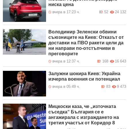
ниска цена
вчера в 17:23 ч.
52
24 132
Володимир Зеленски обвини
съюзниците на Киев: Отказът от
доставки на ПВО ракети цели да
ни направи по-отстъпчиви в
преговорите
вчера в 12:37 ч.
168
16 643
Залужни шокира Киев: Украйна
изчерпа военния си потенциал
вчера в 05:49 ч.
83
9 473
Мицкоски каза, че „източната
съседка“ България се е
ангажирала с изграждането на
третия участък от Коридор 8