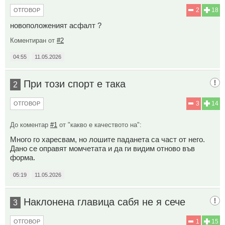
2
18
ОТГОВОР
новоположеният асфалт ?
Коментиран от
#2
04:55
11.05.2026
При този спорт е така
2
3
14
ОТГОВОР
До коментар
#1
от "какво е качеството на":
Много го харесвам, но лошите паданета са част от него.
Дано се оправят момчетата и да ги видим отново във
форма.
05:19
11.05.2026
Наклонена главица сабя не я сече
3
1
15
ОТГОВОР