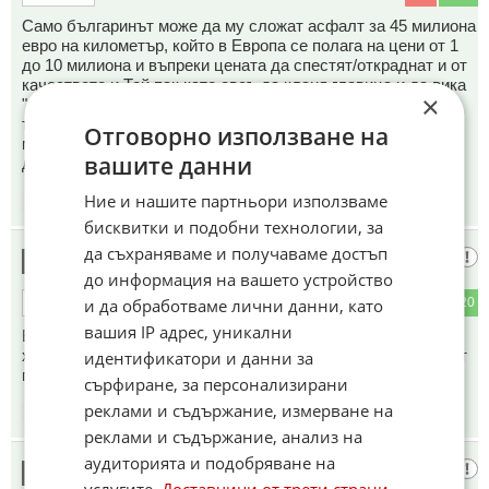
Само българинът може да му сложат асфалт за 45 милиона
евро на километър, който в Европа се полага на цени от 1
до 10 милиона и въпреки цената да спестят/откраднат и от
качеството и Той пак като овсъ да кланя главица и да вика
×
"А добре е асфалтчето, става, хубаво изглежда по
телевизията" А чужденците ако е вярно че са им платили
Отговорно използване на
много милиони за заснемането, естествено че ще са
вашите данни
доволни. Иначе хубави кадри.
Ние и нашите партньори използваме
06:02
11.05.2026
бисквитки и подобни технологии, за
да съхраняваме и получаваме достъп
Ванк0-1
4
до информация на вашето устройство
и да обработваме лични данни, като
0
20
ОТГОВОР
вашия IP адрес, уникални
Баце, изби световния елит в колезденето с тоя твой
хлъзгав асфалт,то бива кражба, ама дано новите прибират
идентификатори и данни за
по-малко.
сърфиране, за персонализирани
реклами и съдържание, измерване на
06:52
11.05.2026
реклами и съдържание, анализ на
аудиторията и подобряване на
Велев
5
услугите.
Доставчици от трети страни