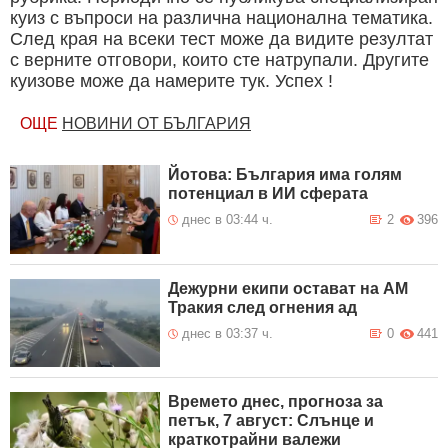
куиз с въпроси на различна национална тематика.
След края на всеки тест може да видите резултат
с верните отговори, които сте натрупали. Другите
куизове може да намерите тук. Успех !
ОЩЕ
НОВИНИ ОТ БЪЛГАРИЯ
Йотова: България има голям
потенциал в ИИ сферата
днес в 03:44 ч.
2
396
Дежурни екипи остават на АМ
Тракия след огнения ад
днес в 03:37 ч.
0
441
Времето днес, прогноза за
петък, 7 август: Слънце и
краткотрайни валежи