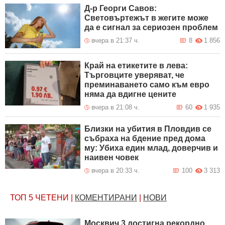
Д-р Георги Савов:
Световъртежът в жегите може
да е сигнал за сериозен проблем
вчера в 21:37 ч.
8
1 856
Край на етикетите в лева:
Търговците уверяват, че
преминаването само към евро
няма да вдигне цените
вчера в 21:08 ч.
60
1 935
Близки на убития в Пловдив се
събраха на бдение пред дома
му: Убиха един млад, доверчив и
наивен човек
вчера в 20:33 ч.
100
3 313
ТОП 5
ЧЕТЕНИ
|
КОМЕНТИРАНИ
|
НОВИ
Москвич 3 достигна рекордно