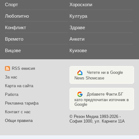
Спорт
Хороскопи
Любопитно
Култура
Конфликт
Здраве
Времето
Анкети
Вицове
Куизове
RSS емисия
Четете ни в Google
За нас
News Showcase
Карта на сайта
Добавете Факти.БГ
Работа
като предпочитан източник в
Рекламна тарифа
Google
Контакт с нас
© Резон Медиа 1993-2026 -
Общи правила
София 1000, ул. Карнеги 11А