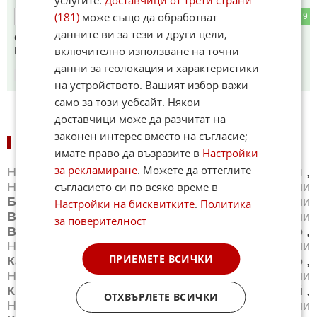
(181)
може също да обработват
0
9
ОТГОВОР
данните ви за тези и други цели,
Сега от АПИ да им се потърси отговорност за настилката!
включително използване на точни
КОЙ Е ПРИЕЛ ТОЗИ ПЪТ, СЪД И ЗАТВОР!!!
данни за геолокация и характеристики
07:09
11.05.2026
на устройството. Вашият избор важи
само за този уебсайт. Някои
доставчици може да разчитат на
законен интерес вместо на съгласие;
НОВИНИ ПО ГРАДОВЕ:
имате право да възразите в
Настройки
за рекламиране
. Можете да оттеглите
Новини
Айтос
,
Новини
Балчик
,
Новини
Банкя
,
съгласието си по всяко време в
Новини
Банско
,
Новини
Благоевград
,
Новини
Бургас
,
Новини
Бяла
,
Новини
Варна
,
Новини
Настройки на бисквитките
.
Политика
Велико Търново
,
Новини
Велинград
,
Новини
за поверителност
Видин
,
Новини
Враца
,
Новини
Габрово
,
Новини
Добрич
,
Новини
Каварна
,
Новини
ПРИЕМЕТЕ ВСИЧКИ
Казанлък
,
Новини
Калофер
,
Новини
Карлово
,
Новини
Карнобат
,
Новини
Каспичан
,
Новини
Китен
,
Новини
Кнежа
,
Новини
Козлодуй
,
ОТХВЪРЛЕТЕ ВСИЧКИ
Новини
Копривщица
,
Новини
Котел
,
Новини