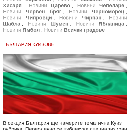
Хисаря
,
Новини
Царево
,
Новини
Чепеларе
,
Новини
Червен бряг
,
Новини
Черноморец
,
Новини
Чипровци
,
Новини
Чирпан
,
Новини
Шабла
,
Новини
Шумен
,
Новини
Ябланица
,
Новини
Ямбол
,
Новини
Всички градове
БЪЛГАРИЯ КУИЗОВЕ
В секция България ще намерите тематична Куиз
рубрика. Периодично се публикува специализиран