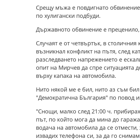
Срещу мъжа е повдигнато обвинение 
по хулигански подбуди.
Държавното обвинение е преценило, 
Случаят е от четвъртък, в столичния 
възникнал конфликт на пътя, след ка
разследването напрежението е ескали
опит на Мирчев да спре ситуацията д
върху капака на автомобила.
Нито някой ме е бил, нито аз съм би
"Демократична България" по повод и
"Снощи, малко след 21:00 ч. прибира
път, по който мога да мина до гараж
водача на автомобила да се отмести,
извадих телефона си, за да го снима