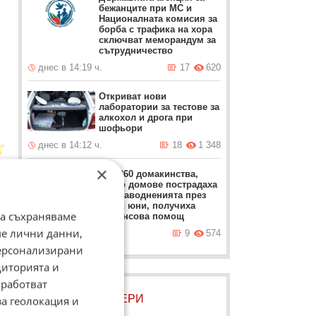
бежанците при МС и
Националната комисия за
борба с трафика на хора
сключват меморандум за
сътрудничество
днес в 14:19 ч.
17
620
Откриват нови
лаборатории за тестове за
алкохол и дрога при
шофьори
☆
днес в 14:12 ч.
18
1 348
а.
×
Над 260 домакинства,
чиито домове пострадаха
при наводненията през
май и юни, получиха
да съхраняваме
финансова помощ
ме лични данни,
днес в 14:05 ч.
9
574
персонализирани
диторията и
работват
ЛОВЦИ НА БИСЕРИ
за геолокация и