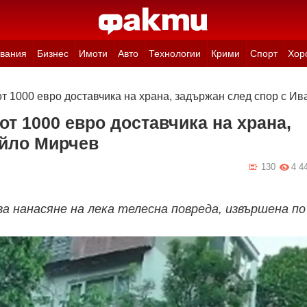
вания
Бизнес
Имоти
Авто
Технологии
Крими
Спорт
Хор
т 1000 евро доставчика на храна, задържан след спор с И
т 1000 евро доставчика на храна,
айло Мирчев
130
4 4
а нанасяне на лека телесна повреда, извършена по