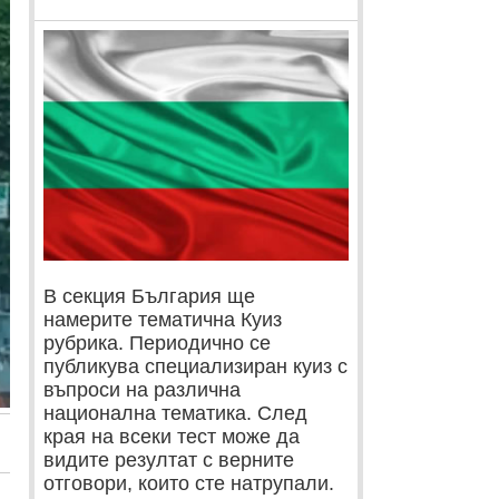
В секция България ще
намерите тематична Куиз
рубрика. Периодично се
публикува специализиран куиз с
въпроси на различна
национална тематика. След
края на всеки тест може да
видите резултат с верните
отговори, които сте натрупали.