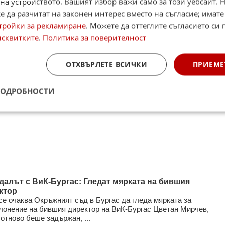
на устройството. Вашият избор важи само за този уебсайт. 
 да разчитат на законен интерес вместо на съгласие; имате
тройки за рекламиране
. Можете да оттеглите съгласието си 
исквитките
.
Политика за поверителност
ОТХВЪРЛЕТЕ ВСИЧКИ
ПРИЕМЕ
ПОДРОБНОСТИ
далът с ВиК-Бургас: Гледат мярката на бившия
ктор
се очаква Окръжният съд в Бургас да гледа мярката за
лонение на бившия директор на ВиК-Бургас Цветан Мирчев,
 отново беше задържан, ...