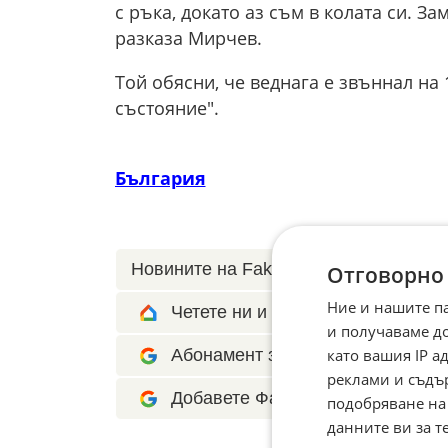
с ръка, докато аз съм в колата си. За
разказа Мирчев.
Той обясни, че веднага е звъннал на
състояние".
България
Новините на Fakti.bg – във
Facebook
Отговорно
Ние и нашите п
Четете ни и в Google News Show
и получаваме д
като вашия IP 
Абонамент за Факти.БГ в Google 
реклами и съдъ
Добавете Факти.БГ като предпоч
подобряване на
данните ви за т