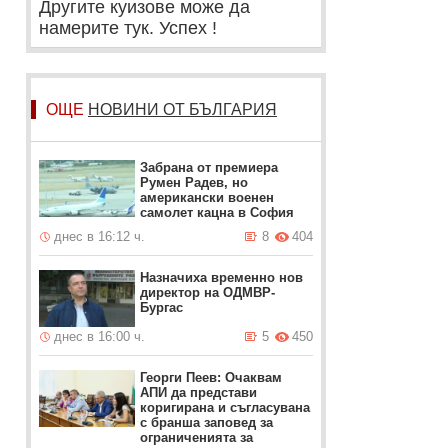
Другите куизове може да
намерите тук. Успех !
ОЩЕ
НОВИНИ ОТ БЪЛГАРИЯ
Забрана от премиера
Румен Радев, но
американски военен
самолет кацна в София
днес в 16:12 ч.
8
404
Назначиха временно нов
директор на ОДМВР-
Бургас
днес в 16:00 ч.
5
450
Георги Пеев: Очаквам
АПИ да представи
коригирана и съгласувана
с бранша заповед за
ограниченията за