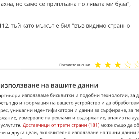
махна, но само се приплъзна по лявата ми буза",
 112, тъй като мъжът е бил "във видимо странно
☆
☆
☆
☆
Поставете оценка:
Оценка
3.3
от
41
глас
,
Instagram
,
YouTube
,
канал Viber
,
X
 използване на вашите данни
артньори използваме бисквитки и подобни технологии, за 
case
остъп до информация на вашето устройство и да обработва
адрес, уникални идентификатори и данни за сърфиране, за 
Alerts
ржание, измерване на реклами и съдържание, анализ на ау
итан източник в Google
 услугите.
Доставчици от трети страни (181)
може също да об
ези и други цели, включително използване на точни данни 