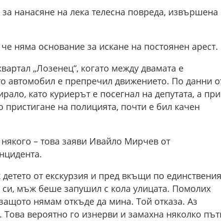
за нанасяне на лека телесна повреда, извършена
че няма основание за искане на постоянен арест.
квартал „Лозенец“, когато между двамата е
то автомобил е препречил движението. По данни о
рало, като куриерът е посегнал на депутата, а при
о пристигане на полицията, почти е бил качен
л някого – това заяви Ивайло Мирчев от
нцидента.
х детето от екскурзия и пред вкъщи по единствени
а си, мъж беше запушил с кола улицата. Помолих
 защото нямам откъде да мина. Той отказа. Аз
м. Това вероятно го изнерви и замахна няколко път