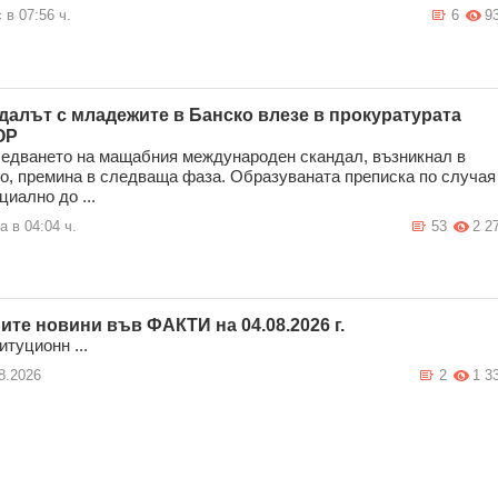
 в 07:56 ч.
6
9
далът с младежите в Банско влезе в прокуратурата
ОР
едването на мащабния международен скандал, възникнал в
о, премина в следваща фаза. Образуваната преписка по случая
циално до ...
а в 04:04 ч.
53
2 2
ите новини във ФАКТИ на 04.08.2026 г.
итуционн ...
8.2026
2
1 3