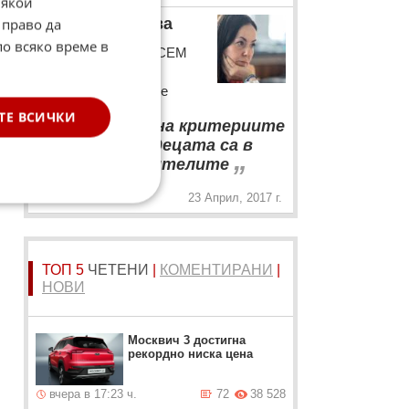
Някои
Мария Стоянова
 право да
по всяко време в
Председателят на СЕМ
Мария Стоянова с
коментар за медиите
“
ТЕ ВСИЧКИ
Промените на критериите
за защита на децата са в
„
помощ на родителите
23 Април, 2017 г.
ТОП 5
ЧЕТЕНИ
|
КОМЕНТИРАНИ
|
НОВИ
Москвич 3 достигна
рекордно ниска цена
вчера в 17:23 ч.
72
38 528