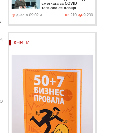
сметката за COVID
тепърва се плаща
днес в 09:02 ч.
210
9 200
а
94
КНИГИ
20