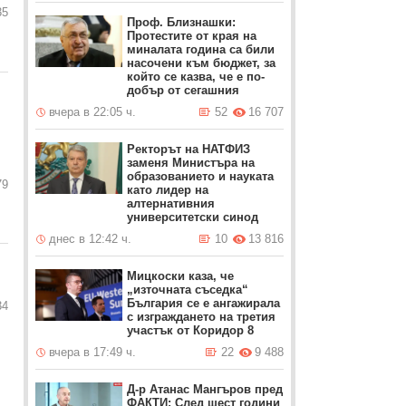
35
Проф. Близнашки:
Протестите от края на
миналата година са били
насочени към бюджет, за
който се казва, че е по-
добър от сегашния
вчера в 22:05 ч.
52
16 707
Ректорът на НАТФИЗ
заменя Министъра на
образованието и науката
79
като лидер на
алтернативния
университетски синод
днес в 12:42 ч.
10
13 816
Мицкоски каза, че
„източната съседка“
България се е ангажирала
34
с изграждането на третия
участък от Коридор 8
вчера в 17:49 ч.
22
9 488
Д-р Атанас Мангъров пред
ФАКТИ: След шест години