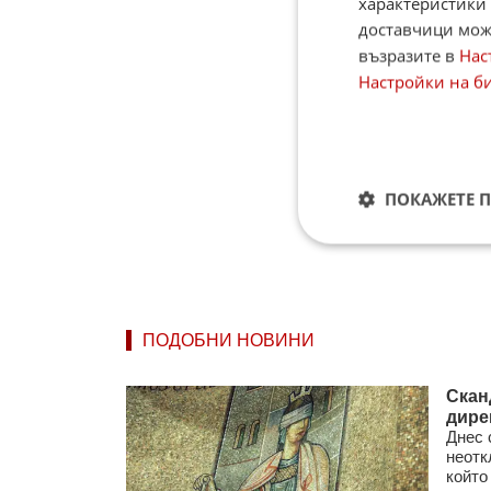
характеристики 
доставчици може
възразите в
Нас
Настройки на б
ПОКАЖЕТЕ 
ПОДОБНИ НОВИНИ
Скан
дире
Днес 
неотк
който