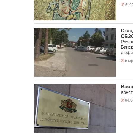
днес
Скан
ОБЗ
Разсл
Банск
е офи
вчер
Важн
Конст
04.0