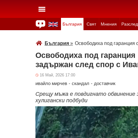
България
Свят
Мнения
Разслед
Здраве
Времето
Анкети
Вицове
Куизове
България
»
Освободиха под гаранция о
Освободиха под гаранция о
задържан след спор с Ив
16 Май, 2026 17:00
ивайло мирчев
-
скандал
-
доставчик
Срещу мъжа е повдигнато обвинение з
хулигански подбуди