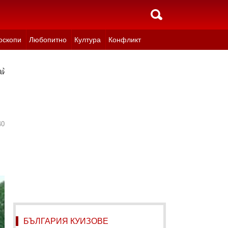
оскопи
Любопитно
Култура
Конфликт
вайло Мирчев
40
БЪЛГАРИЯ КУИЗОВЕ