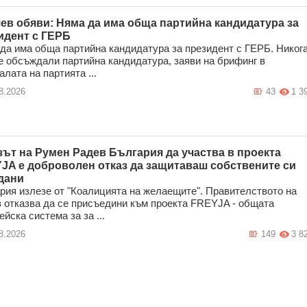
ев обяви: Няма да има обща партийна кандидатура за
идент с ГЕРБ
да има обща партийна кандидатура за президент с ГЕРБ. Никог
е обсъждали партийна кандидатура, заяви на брифинг в
алата на партията ...
8.2026
43
1 3
зът на Румен Радев България да участва в проекта
JA е доброволен отказ да защитаваш собствените си
дани
рия излезе от "Коалицията на желаещите". Правителството на
 отказва да се присъедини към проекта FREYJA - общата
ейска система за за ...
8.2026
149
3 8