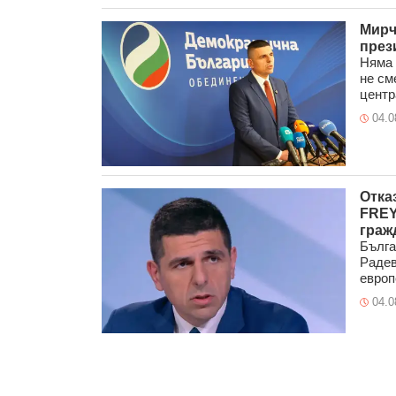
Мирч
през
Няма 
не см
центр
04.0
Отка
FREY
граж
Бълга
Радев
европ
04.0