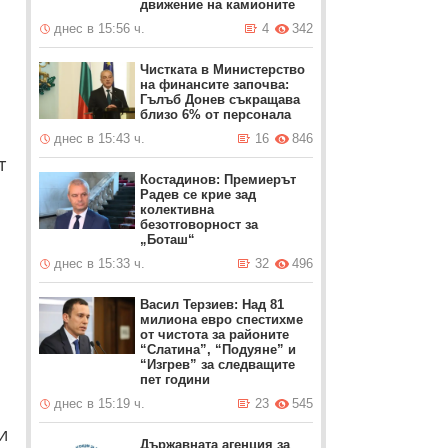
движение на камионите
днес в 15:56 ч.
4
342
Чистката в Министерство
на финансите започва:
Гълъб Донев съкращава
близо 6% от персонала
днес в 15:43 ч.
16
846
т
Костадинов: Премиерът
Радев се крие зад
колективна
безотговорност за
„Боташ“
днес в 15:33 ч.
32
496
Васил Терзиев: Над 81
милиона евро спестихме
от чистота за районите
“Слатина”, “Подуяне” и
я
“Изгрев” за следващите
пет години
днес в 15:19 ч.
23
545
и
Държавната агенция за