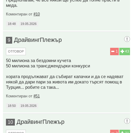
меда.
Коментиран от
#10
18:48
19.05.2026
ДрайвингПлежър
9
1
43
ОТГОВОР
50 милиона за бездомни кучета
50 милиона за трансджендърки конкурси
хората продължават да събират капачки и да се надяват
някой да дари пари за живота им докато търсят помощ в
Турция... робите са така...
Коментиран от
#51
18:50
19.05.2026
ДрайвингПлежър
10