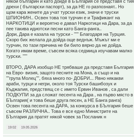
някой българин и като дойде в БЪлгария се представя с тия
дрехи ( български паспорт), за да НЕ го разпознаят.. Но
щом кара жените да учат турски език, значи е труски
ШПИОНИН.. Освен това тоя турчин е и Трафикант на
НАРКОТИЦИ и вероятно е давал Наркотици на Дара, за да
пее такива идиотски песни като Банга-ранга..
Дори, Дара е казала на турски - """ Благодаря на Турция.
Скоро бих желала да дойда още веднъж. Мъжът ми е
турчин, по тази причина не би било вярно да не дойда.
Когато имам време, съвсем всяка седмица изучавам малко
турски. """
ВТОРО, ДАРА изобщо НЕ трябваше да представя България
на Евро- визия, защото песните на Мона, а също и на
""група Молец"", бяха много по- ДОБРИ... Явно някакви
араби, турци и негри, около тоя Турски башибозук и
Къджалия, предствящ се с името Ервин Иванов , са дали
ПОДКУПИ за да сложат песента на Дара , на първо място в
БЪлгария( и това беше друга песен, а НЕ Банга ранга)
Освен това песента на ДАРА, за конкурса в БЪлгария беше
съвсем РАЗЛИЧНА.. Това е все едно Министрите на
БЪлгария да пратят някой човек за Посланик н
19:02
19.05.2026