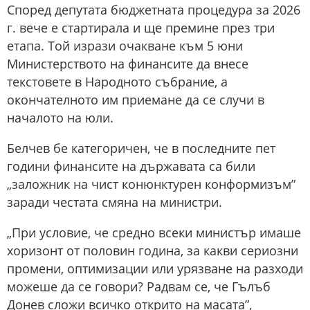
Според депутата бюджетната процедура за 2026
г. вече е стартирала и ще премине през три
етапа. Той изрази очакване към 5 юни
Министерството на финансите да внесе
текстовете в Народното събрание, а
окончателното им приемане да се случи в
началото на юли.
Белчев бе категоричен, че в последните пет
години финансите на държавата са били
„заложник на чист конюнктурен конформизъм”
заради честата смяна на министри.
„При условие, че средно всеки министър имаше
хоризонт от половин година, за какви сериозни
промени, оптимизации или урязване на разходи
можеше да се говори? Радвам се, че Гълъб
Донев сложи всичко открито на масата”,