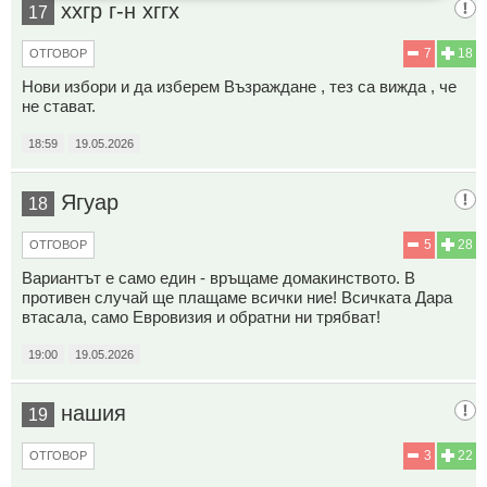
ххгр г-н хггх
17
7
18
ОТГОВОР
Нови избори и да изберем Възраждане , тез са вижда , че
не стават.
18:59
19.05.2026
Ягуар
18
5
28
ОТГОВОР
Вариантът е само един - връщаме домакинството. В
противен случай ще плащаме всички ние! Всичката Дара
втасала, само Евровизия и обратни ни трябват!
19:00
19.05.2026
нашия
19
3
22
ОТГОВОР