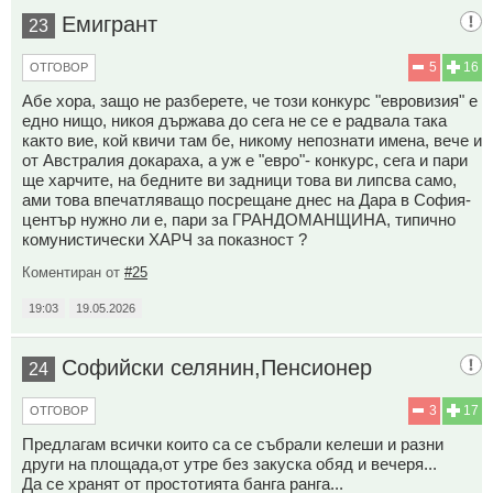
Емигрант
23
5
16
ОТГОВОР
Абе хора, защо не разберете, че този конкурс "евровизия" е
едно нищо, никоя държава до сега не се е радвала така
както вие, кой квичи там бе, никому непознати имена, вече и
от Австралия докараха, а уж е "евро"- конкурс, сега и пари
ще харчите, на бедните ви задници това ви липсва само,
ами това впечатляващо посрещане днес на Дара в София-
център нужно ли е, пари за ГРАНДОМАНЩИНА, типично
комунистически ХАРЧ за показност ?
Коментиран от
#25
19:03
19.05.2026
Софийски селянин,Пенсионер
24
3
17
ОТГОВОР
Предлагам всички които са се събрали келеши и разни
други на площада,от утре без закуска обяд и вечеря...
Да се хранят от простотията банга ранга...