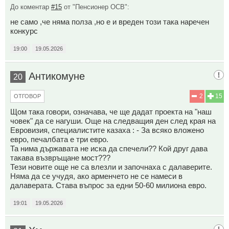
До коментар
#15
от "Пенсионер ОСВ":
не само ,че няма полза ,но е и вреден този така наречен
конкурс
19:00
19.05.2026
Антикомуне
20
2
15
ОТГОВОР
Щом така говори, означава, че ще дадат проекта на "наш
човек" да се нагуши. Още на следващия ден след края на
Евровизия, специалистите казаха : - За всяко вложено
евро, печалбата е три евро.
Та нима държавата не иска да спечели?? Кой друг дава
такава възвръщане мост???
Тези новите още не са влезли и започнаха с далаверите.
Няма да се учудя, ако арменчето не се намеси в
далаверата. Става въпрос за едни 50-60 милиона евро.
19:01
19.05.2026