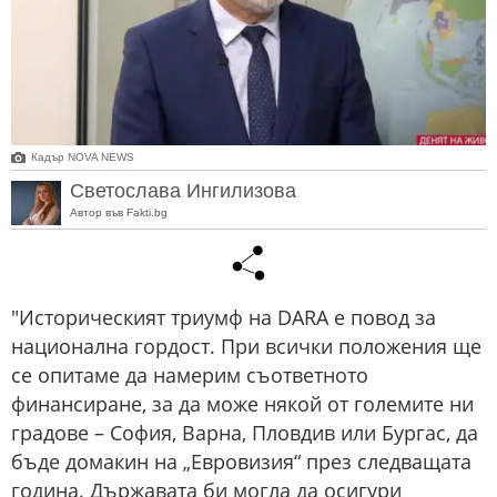
Кадър NOVA NEWS
Светослава Ингилизова
Автор във Fakti.bg
"Историческият триумф на DARA е повод за
национална гордост. При всички положения ще
се опитаме да намерим съответното
финансиране, за да може някой от големите ни
градове – София, Варна, Пловдив или Бургас, да
бъде домакин на „Евровизия“ през следващата
година. Държавата би могла да осигури