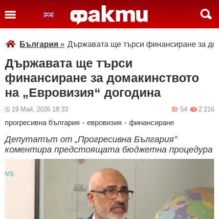
България
»
Държавата ще търси финансиране за дом
Държавата ще търси
финансиране за домакинството
на „Евровизия“ догодина
19 Май, 2026 18:33
54
2 216
прогресивна българия
-
евровизия
-
финансиране
Депутатът от „Прогресивна България”
коментира предстоящата бюджетна процедура