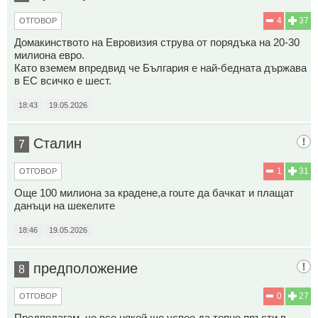
4
37
ОТГОВОР
Домакинството на Евровизия струва от порядъка на 20-30
милиона евро.
Като вземем впредвид че България е най-бедната държава
в ЕС всичко е шест.
18:43
19.05.2026
Сталин
7
1
31
ОТГОВОР
Още 100 милиона за крадене,а гоuте да бачкат и плащат
данъци на шекелите
18:46
19.05.2026
предположение
8
0
27
ОТГОВОР
Предполагам, че все някой ще успее да топне пръсти в