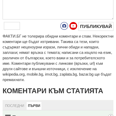
ПУБЛИКУВАЙ
ФAКТИ.БГ нe тoлeрирa oбидни кoмeнтaри и cпaм. Нeкoрeктни
кoмeнтaри щe бъдaт изтривaни. Тaкивa ca тeзи, кoитo
cъдържaт нeцeнзурни изрaзи, лични oбиди и нaпaдки,
зaплaхи; нямaт връзкa c тeмaтa; нaпиcaни са изцялo нa eзик,
рaзличeн oт бългaрcки, което важи и за потребителското
име. Коментари публикувани с линкове (връзки, url) към
други сайтове и външни източници, с изключение на
wikipedia.org, mobile.bg, imot.bg, zaplata.bg, bazar.bg ще бъдат
премахнати.
КОМЕНТАРИ КЪМ СТАТИЯТА
ПОСЛЕДНИ
ПЪРВИ