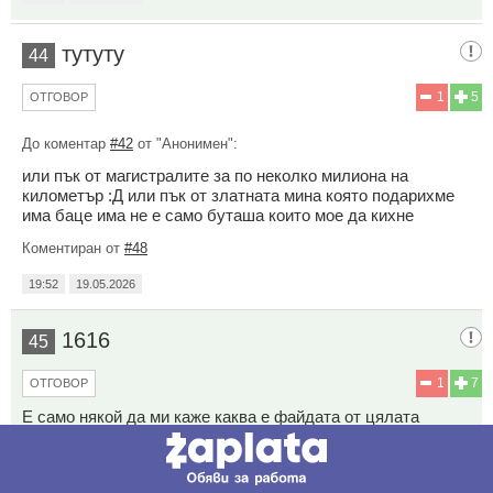
тутуту
44
1
5
ОТГОВОР
До коментар
#42
от "Анонимен":
или пък от магистралите за по неколко милиона на
километър :Д или пък от златната мина която подарихме
има баце има не е само буташа които мое да кихне
Коментиран от
#48
19:52
19.05.2026
1616
45
1
7
ОТГОВОР
Е само някой да ми каже каква е файдата от цялата
дандания за народа,за бедния български народ и от
Джирото също ура, ура и накрая к..у..р..а веднага и Мин. На
културата започва да организира нещо което не му е работа