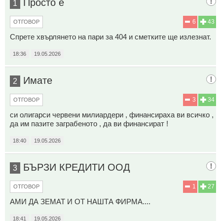
Просто е
1
6
43
ОТГОВОР
Спрете хвърлянето на пари за 404 и сметките ще излезнат.
18:36
19.05.2026
Имате
2
3
34
ОТГОВОР
си олигарси червени милиардери , финансираха ви всичко ,
да им пазите заграбеното , да ви финансират !
18:40
19.05.2026
БЪРЗИ КРЕДИТИ ООД
3
1
27
ОТГОВОР
АМИ ДА ЗЕМАТ И ОТ НАШТА ФИРМА....
18:41
19.05.2026