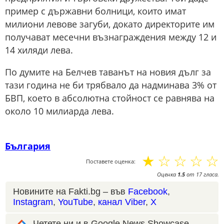
пример с държавни болници, които имат
милиони левове загуби, докато директорите им
получават месечни възнаграждения между 12 и
14 хиляди лева.
По думите на Белчев таванът на новия дълг за
тази година не би трябвало да надминава 3% от
БВП, което в абсолютна стойност се равнява на
около 10 милиарда лева.
България
☆
☆
☆
☆
☆
Поставете оценка:
Оценка
1.5
от
17
гласа.
Новините на Fakti.bg – във
Facebook
,
Instagram
,
YouTube
,
канал Viber
,
X
Четете ни и в Google News Showcase