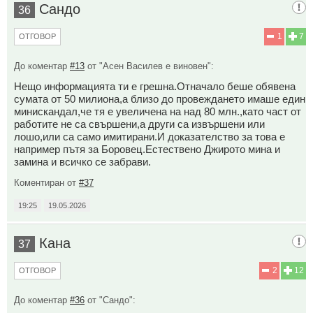
Сандо
36
1
7
ОТГОВОР
До коментар
#13
от "Асен Василев е виновен":
Нещо информацията ти е грешна.Отначало беше обявена
сумата от 50 милиона,а близо до провеждането имаше един
минискандал,че тя е увеличена на над 80 млн.,като част от
работите не са свършени,а други са извършени или
лошо,или са само имитирани.И доказателство за това е
например пътя за Боровец.Естествено Джирото мина и
замина и всичко се забрави.
Коментиран от
#37
19:25
19.05.2026
Кана
37
2
12
ОТГОВОР
До коментар
#36
от "Сандо":