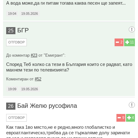
А вода може,да ги питам тогава каква песен ще запеят...
19:04
19.05.2026
БГР
25
2
11
ОТГОВОР
До коментар
#23
от "Емигрант":
Според Теб колко са тези в България които се радват, като
махнем тези по телевизията?
Коментиран от
#52
19:09
19.05.2026
Бай Желю русофила
26
9
4
ОТГОВОР
Как така 1во място,не е редно,много глобалистко и
евроатлантическо,трябва да се търкаляме долу заринати