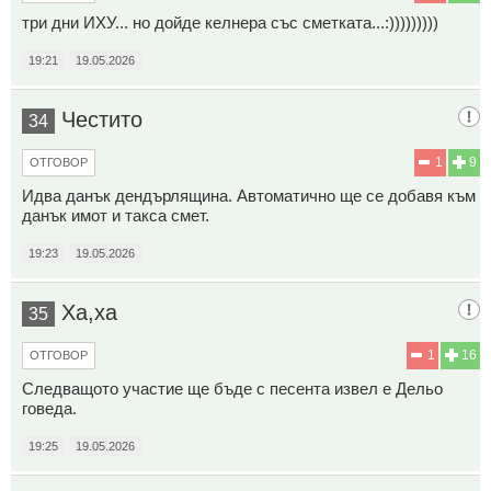
три дни ИХУ... но дойде келнера със сметката...:)))))))))
19:21
19.05.2026
Честито
34
1
9
ОТГОВОР
Идва данък дендърлящина. Автоматично ще се добавя към
данък имот и такса смет.
19:23
19.05.2026
Ха,ха
35
1
16
ОТГОВОР
Следващото участие ще бъде с песента извел е Дельо
говеда.
19:25
19.05.2026