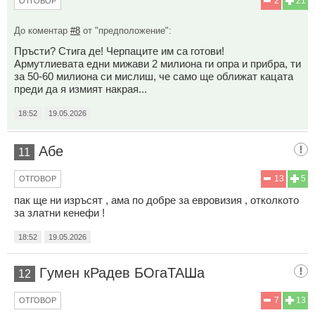
2
21
ОТГОВОР
До коментар
#8
от "предположение":
Пръсти? Стига де! Черпаците им са готови!
Армутлиевата едни мижави 2 милиона ги опра и прибра, ти
за 50-60 милиона си мислиш, че само ще оближат кацата
преди да я измият накрая...
18:52
19.05.2026
Абе
11
13
5
ОТГОВОР
пак ще ни изръсят , ама по добре за евровизия , отколкото
за златни кенефи !
18:52
19.05.2026
Гyмен кРадев БОгаТАШа
12
7
13
ОТГОВОР