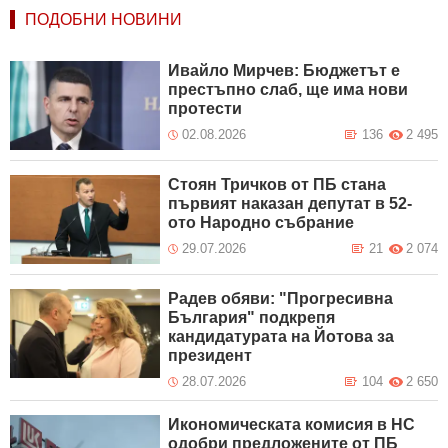
ПОДОБНИ НОВИНИ
Ивайло Мирчев: Бюджетът е
престъпно слаб, ще има нови
протести
02.08.2026
136
2 495
Стоян Тричков от ПБ стана
първият наказан депутат в 52-
ото Народно събрание
29.07.2026
21
2 074
Радев обяви: "Прогресивна
България" подкрепя
кандидатурата на Йотова за
президент
28.07.2026
104
2 650
Икономическата комисия в НС
одобри предложените от ПБ