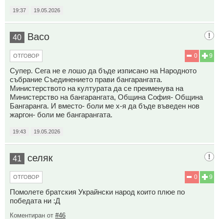
19:37
19.05.2026
Васо
40
0
9
ОТГОВОР
Супер. Сега не е лошо да бъде изписано на Народното
събрание Съединението прави бангарангата.
Министерството на културата да се преименува на
Министерство на бангарангата, Община София- Община
Бангаранга. И вместо- боли ме х-я да бъде въведен нов
жаргон- боли ме бангарангата.
19:43
19.05.2026
селяк
41
0
9
ОТГОВОР
Помолете братския Украйнски народ които плюе по
победата ни :Д
Коментиран от
#46