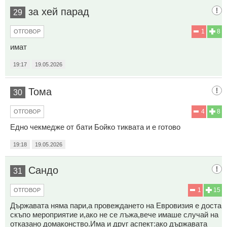
за хей парад
29
1
8
ОТГОВОР
имат
19:17
19.05.2026
Тома
30
4
8
ОТГОВОР
Едно чекмедже от бати Бойко тиквата и е готово
19:18
19.05.2026
Сандо
31
1
15
ОТГОВОР
Държавата няма пари,а провеждането на Евровизия е доста
скъпо мероприятие и,ако не се лъжа,вече имаше случай на
отказано домаконство.Има и друг аспект:ако държавата