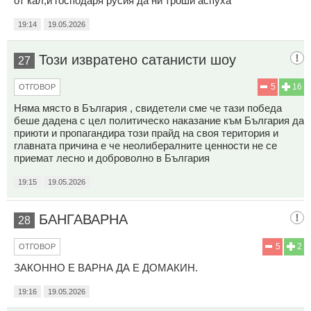
от кал,и господаря русия да ни троши аспуха
19:14
19.05.2026
Този извратено сатанисти шоу
27
5
16
ОТГОВОР
Няма място в България , свидетели сме че тази победа
беше дадена с цел политическо наказание към България да
приюти и пропагандира този прайд на своя територия и
главната причина е че неолибералните ценности не се
приемат лесно и доброволно в България
19:15
19.05.2026
БАНГАВАРНА
28
5
2
ОТГОВОР
ЗАКОННО Е ВАРНА ДА Е ДОМАКИН.
19:16
19.05.2026