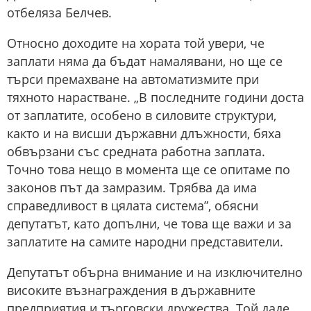
отбеляза Белчев.
Относно доходите на хората той увери, че
заплати няма да бъдат намалявани, но ще се
търси премахване на автоматизмите при
тяхното нарастване. „В последните години доста
от заплатите, особено в силовите структури,
както и на висши държавни длъжности, бяха
обвързани със средната работна заплата.
Точно това нещо в момента ще се опитаме по
законов път да замразим. Трябва да има
справедливост в цялата система”, обясни
депутатът, като допълни, че това ще важи и за
заплатите на самите народни представители.
Депутатът обърна внимание и на изключително
високите възнаграждения в държавните
предприятия и търговски дружества. Той даде