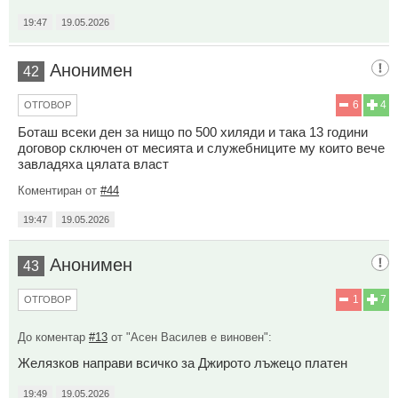
19:47
19.05.2026
Анонимен
42
6
4
ОТГОВОР
Боташ всеки ден за нищо по 500 хиляди и така 13 години
договор сключен от месията и служебниците му които вече
завладяха цялата власт
Коментиран от
#44
19:47
19.05.2026
Анонимен
43
1
7
ОТГОВОР
До коментар
#13
от "Асен Василев е виновен":
Желязков направи всичко за Джирото лъжецо платен
19:49
19.05.2026