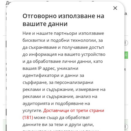
Достатъчно мунчо кРадев е да задейства Боташ,
×
"Машината за пари" по боко тиквоний, и ще има пари за
всичко. Дето се вика Евровизия струва 2 месеца таксите за
Отговорно използване на
Боташ
вашите данни
18:55
19.05.2026
Ние и нашите партньори използваме
бисквитки и подобни технологии, за
Асен Василев е виновен
13
да съхраняваме и получаваме достъп
до информация на вашето устройство
6
10
ОТГОВОР
и да обработваме лични данни, като
Giro се подготви и организира за 2 месеца от
вашия IP адрес, уникални
Правителството на Гюров и всичко струваше 200 000€, при
планирани от ГЕРБ Ново начало 9 млн. € + 800 000€ само
идентификатори и данни за
за закриването.
сърфиране, за персонализирани
Коментиран от
#36
,
#43
реклами и съдържание, измерване на
реклами и съдържание, анализ на
18:58
19.05.2026
аудиторията и подобряване на
услугите.
Доставчици от трети страни
14
Този коментар е премахнат от модератор.
(181)
може също да обработват
данните ви за тези и други цели,
Пенсионер ОСВ
15