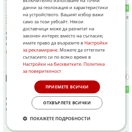
включително използване на точни
данни за геолокация и характеристики
6
23
ОТГОВОР
на устройството. Вашият избор важи
Ха каква стана тя,сега заради тази бездара ще ни набутат с
само за този уебсайт. Някои
30 милиона евро,и щели да търсят финансиране..
За нещо което няма грам файда полза,а разходи и пари на
доставчици може да разчитат на
вятъра...
законен интерес вместо на съгласие;
Вместо да отидат за други полезни дейности, майко мила
имате право да възразите в
Настройки
нямам думи...
за рекламиране
. Можете да оттеглите
Коментиран от
#19
,
#21
съгласието си по всяко време в
18:58
19.05.2026
Настройки на бисквитките
.
Политика
за поверителност
нашия
16
ПРИЕМЕТЕ ВСИЧКИ
5
27
ОТГОВОР
като няма пари откажете това домакинство на тоя псевдо
ОТХВЪРЛЕТЕ ВСИЧКИ
конкурс.....домакинсването НЕ Е задължително.....нека
някой друг го поеме.....елементарно
ПОКАЖЕТЕ ПОДРОБНОСТИ
18:59
19.05.2026