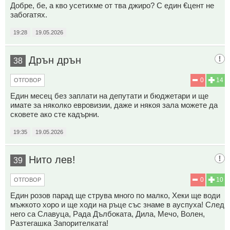
Добре, бе, а кво усетихме от тва джиро? С един €цент не
забогатях.
19:28
19.05.2026
Дрън дрън
38
0
14
ОТГОВОР
Един месец без заплати на депутати и бюджетари и ще
имате за няколко евровизии, даже и някоя зала можете да
сковете ако сте кадърни.
19:35
19.05.2026
Нито лев!
39
0
10
ОТГОВОР
Един розов парад ще струва много по малко, Хеки ще води
мъжкото хоро и ще ходи на ръце със знаме в ауспуха! След
него са Славуца, Рада Дълбоката, Дила, Мечо, Волен,
Разтегашка Запорителката!