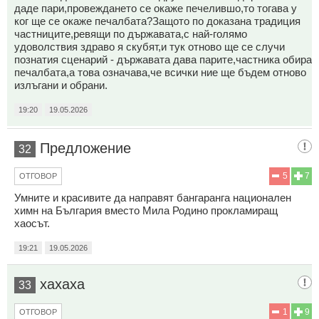
даде пари,провеждането се окаже печелившо,то тогава у
ког ще се окаже печалбата?Защото по доказана традиция
частниците,ревящи по държавата,с най-голямо
удоволствия здраво я скубят,и тук отново ще се случи
познатия сценарий - държавата дава парите,частника обира
печалбата,а това означава,че всички ние ще бъдем отново
излъгани и обрани.
19:20
19.05.2026
Предложение
32
5
7
ОТГОВОР
Умните и красивите да направят бангаранга национален
химн на България вместо Мила Родино прокламиращ
хаосът.
19:21
19.05.2026
хахаха
33
1
9
ОТГОВОР