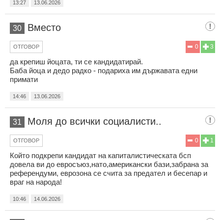
13:27
13.06.2026
Вместо
30
0
3
ОТГОВОР
да крепиш йоцата, ти се кандидатирай.
Баба йоца и дедо радко - подариха им държавата едни
примати
14:46
13.06.2026
Моля до всички социалисти..
31
0
1
ОТГОВОР
Който подкрепи кандидат на капиталистическата бсп
довела ви до евросъюз,нато,американски бази,забрана за
референдуми, еврозона се счита за предател и бесепар и
враг на народа!
10:46
14.06.2026