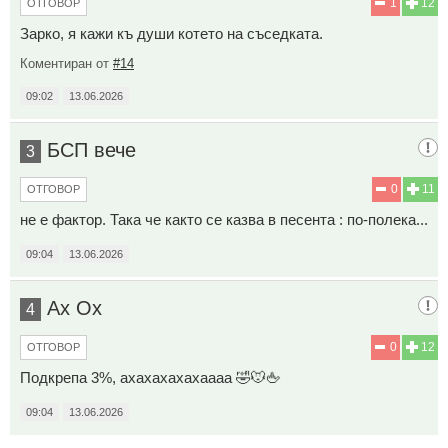
1
12
ОТГОВОР
Зарко, я кажи къ души котето на съседката.
Коментиран от
#14
09:02
13.06.2026
БСП вече
3
0
11
ОТГОВОР
не е фактор. Така че както се казва в песента : по-полека...
09:04
13.06.2026
Ах Ох
4
0
12
ОТГОВОР
Подкрепа 3%, ахахахахахаааа 🤣🐭🖕
09:04
13.06.2026