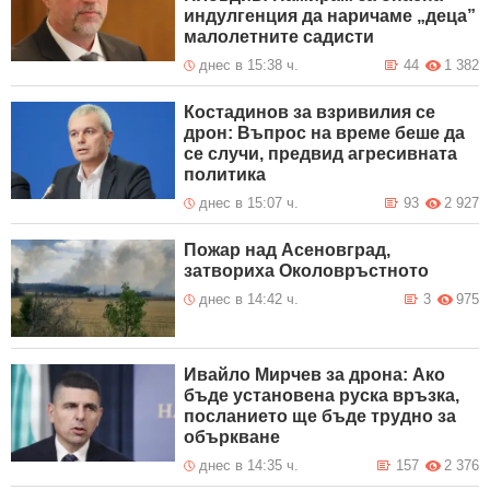
индулгенция да наричаме „деца”
малолетните садисти
днес в 15:38 ч.
44
1 382
Костадинов за взривилия се
дрон: Въпрос на време беше да
се случи, предвид агресивната
политика
днес в 15:07 ч.
93
2 927
Пожар над Асеновград,
затвориха Околовръстното
днес в 14:42 ч.
3
975
Ивайло Мирчев за дрона: Ако
бъде установена руска връзка,
посланието ще бъде трудно за
объркване
днес в 14:35 ч.
157
2 376