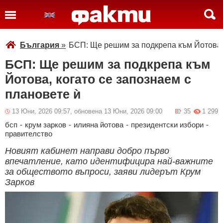
България
»
БСП: Ще решим за подкрепа към Йотова, 
БСП: Ще решим за подкрепа към
Йотова, когато се запознаем с
плановете ѝ
13 Юни, 2026 09:57, обновена 13 Юни, 2026 09:00
35
1 299
бсп
-
крум зарков
-
илияна йотова
-
президентски избори
-
правителство
Новият кабинет направи добро първо
впечатление, като идентифицира най-важните
за обществото въпроси, заяви лидерът Крум
Зарков