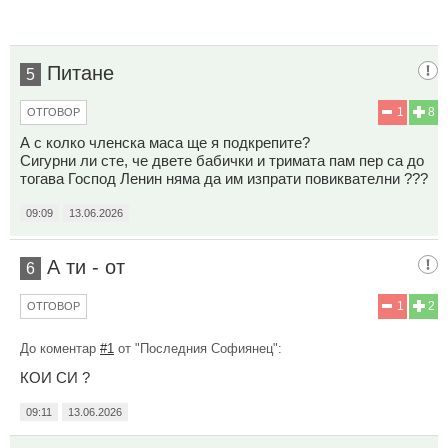
Питане
5
1
8
ОТГОВОР
А с колко членска маса ще я подкрепите?
Сигурни ли сте, че двете бабички и тримата пам пер са до
тогава Господ Ленин няма да им изпрати повиквателни ???
09:09
13.06.2026
А ти - от
6
1
2
ОТГОВОР
До коментар
#1
от "Последния Софиянец":
КОИ СИ ?
09:11
13.06.2026