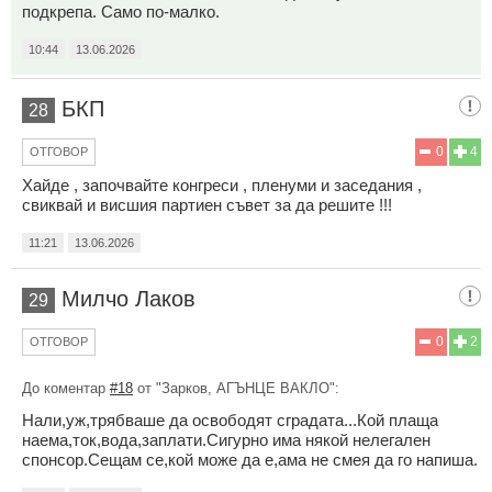
подкрепа. Само по-малко.
10:44
13.06.2026
БКП
28
0
4
ОТГОВОР
Хайде , започвайте конгреси , пленуми и заседания ,
свиквай и висшия партиен съвет за да решите !!!
11:21
13.06.2026
Милчо Лаков
29
0
2
ОТГОВОР
До коментар
#18
от "Зарков, АГЪНЦЕ ВАКЛО":
Нали,уж,трябваше да освободят сградата...Кой плаща
наема,ток,вода,заплати.Сигурно има някой нелегален
спонсор.Сещам се,кой може да е,ама не смея да го напиша.