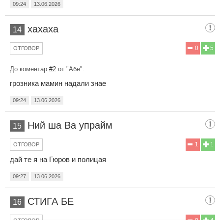
09:24
13.06.2026
хахаха
14
0
5
ОТГОВОР
До коментар
#2
от "Абе":
грозника мамин надали знае
09:24
13.06.2026
Ний ша Ва упрайм
15
1
1
ОТГОВОР
дай те я на Гюров и полицая
09:27
13.06.2026
СТИГА БЕ
16