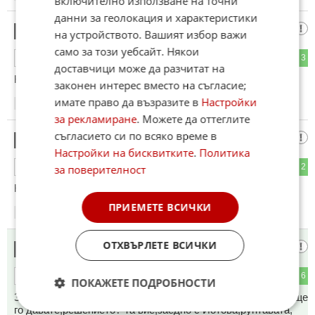
включително използване на точни
данни за геолокация и характеристики
Нас червеното знаме роди ни
19
на устройството. Вашият избор важи
само за този уебсайт. Някои
1
3
ОТГОВОР
доставчици може да разчитат на
Който и да подкрепим, файда няма.
законен интерес вместо на съгласие;
имате право да възразите в
Настройки
09:37
13.06.2026
за рекламиране
. Можете да оттеглите
съгласието си по всяко време в
Ах Ох
20
Настройки на бисквитките
.
Политика
0
2
ОТГОВОР
за поверителност
Крум Страшни Коткоубиеца, ахахахахахаааа 🤣🐈‍⬛🖕
ПРИЕМЕТЕ ВСИЧКИ
09:39
13.06.2026
ОТХВЪРЛЕТЕ ВСИЧКИ
Симеон
21
0
6
ОТГОВОР
ПОКАЖЕТЕ ПОДРОБНОСТИ
Зарю,Зарю с кого да гледате,с кого да решавате и на кой ще
го давате,решението? Та вие,заедно с Йотова,рунтавата,