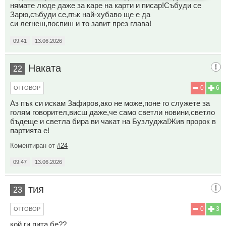
нямате люде даже за каре на карти и писар!Събуди се
Зарю,събуди се,пък най-хубаво ще е да
си легнеш,поспиш и то завит през глава!
09:41
13.06.2026
Наката
22
0
6
ОТГОВОР
Аз пък си искам Зафиров,ако не може,поне го служете за
голям говорител,висш даже,че само светли новини,светло
бъдеще и светла бира ви чакат на Бузлуджа!Жив пророк в
партията е!
Коментиран от
#24
09:47
13.06.2026
тия
23
0
3
ОТГОВОР
кой ги пита бе??