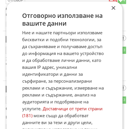
0
4
ОТГОВОР
×
С вас или без вас,... няма никакво значение вече. АУТ от
Отговорно използване на
всякъде
вашите данни
09:27
13.06.2026
Ние и нашите партньори използваме
Крумчо
бисквитки и подобни технологии, за
17
да съхраняваме и получаваме достъп
0
3
ОТГОВОР
до информация на вашето устройство
Зарежи баби политиката и котките, върни се на гейпарада,
и да обработваме лични данни, като
чедо!
вашия IP адрес, уникални
идентификатори и данни за
09:29
13.06.2026
сърфиране, за персонализирани
реклами и съдържание, измерване на
Зарков, АГЪНЦЕ ВАКЛО
18
реклами и съдържание, анализ на
0
3
ОТГОВОР
аудиторията и подобряване на
услугите.
Доставчици от трети страни
Сдавай Позитано 20 и хващайте гората
(181)
може също да обработват
Коментиран от
#29
данните ви за тези и други цели,
09:33
13.06.2026