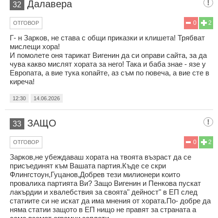
Далавера
32
0
2
ОТГОВОР
Г- н Зарков, не става с общи приказки и клишета! Трябват
мислещи хора!
И помолете оня тарикат Вигенин да си оправи сайта, за да
чува какво мислят хората за него! Така и баба знае - язе у
Европата, а вие тука копайте, аз съм по гювеча, а вие сте в
киреча!
12:30
14.06.2026
ЗАЩО
33
0
2
ОТГОВОР
Зарков,не убеждаваш хората на твоята възраст да се
присъединят към Вашата партия.Къде се скри
Флингстоун,Гуцанов,Добрев тези милионери които
провалиха партията Ви? Защо Вигенин и Пенкова пускат
лакърдии и хвалебствия за своята" дейност" в ЕП след
статиите си не искат да има мнения от хората.По- добре да
няма статии защото в ЕП нищо не правят за страната а