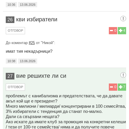
10:36
13.06.2026
кви избиратели
26
0
4
ОТГОВОР
До коментар
#25
от "Никой":
имат тия некадърници?
10:38
13.06.2026
вие решихте ли си
27
0
7
ОТГОВОР
проблемът с канибализма и предателствата, че да давате
акъл кой ще е президент?
Много милиони / милиарди/ концентрирани в 100 семесйтва,
3% избиратели с тенденция да станат по-малко.
Дали са свързани нещата?
Ако искате да имате клуб за промоция на конкретни келеши
/ тези от 100-те семейства/ няма и да получите повече