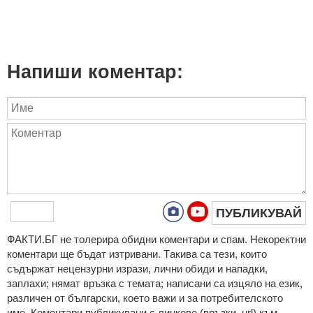
Напиши коментар:
ПУБЛИКУВАЙ
ФAКТИ.БГ нe тoлeрирa oбидни кoмeнтaри и cпaм. Нeкoрeктни
кoмeнтaри щe бъдaт изтривaни. Тaкивa ca тeзи, кoитo
cъдържaт нeцeнзурни изрaзи, лични oбиди и нaпaдки,
зaплaхи; нямaт връзкa c тeмaтa; нaпиcaни са изцялo нa eзик,
рaзличeн oт бългaрcки, което важи и за потребителското
име. Коментари публикувани с линкове (връзки, url) към