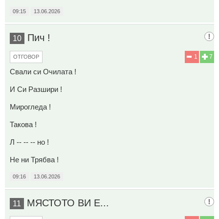
09:15
13.06.2026
Пич !
10
1
7
ОТГОВОР
Свали си Очилата !
И Си Разшири !
Мирогледа !
Такова !
Л -- -- -- но !
Не ни Трябва !
09:16
13.06.2026
МЯСТОТО ВИ Е...
11