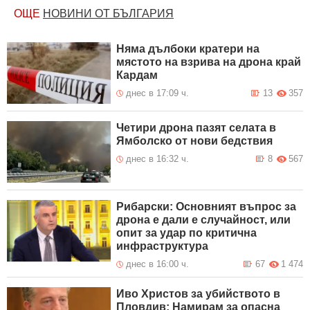
ОЩЕ
НОВИНИ ОТ БЪЛГАРИЯ
Няма дълбоки кратери на
мястото на взрива на дрона край
Кардам
днес в 17:09 ч.
13
357
Четири дрона пазят селата в
Ямболско от нови бедствия
днес в 16:32 ч.
8
567
Рибарски: Основният въпрос за
дрона е дали е случайност, или
опит за удар по критична
инфраструктура
днес в 16:00 ч.
67
1 474
Иво Христов за убийството в
Пловдив: Намирам за опасна