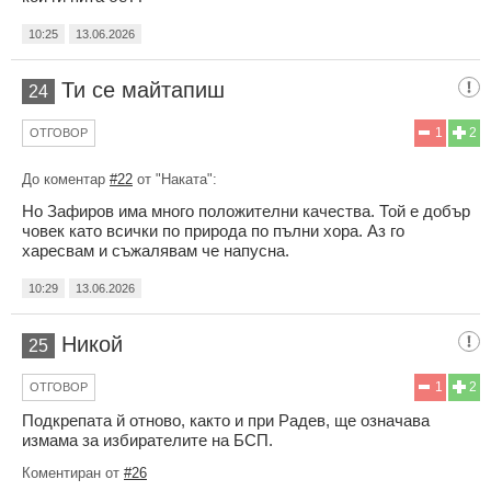
10:25
13.06.2026
Ти се майтапиш
24
1
2
ОТГОВОР
До коментар
#22
от "Наката":
Но Зафиров има много положителни качества. Той е добър
човек като всички по природа по пълни хора. Аз го
харесвам и съжалявам че напусна.
10:29
13.06.2026
Никой
25
1
2
ОТГОВОР
Подкрепата й отново, както и при Радев, ще означава
измама за избирателите на БСП.
Коментиран от
#26