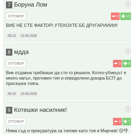
Боруна Лом
7
0
15
ОТГОВОР
ВИЕ НЕ СТЕ ФАКТОР! УТЕКОХТЕ БЕ ДРУГАРИИИИ!
09:13
13.06.2026
мдда
8
0
8
ОТГОВОР
Вие отдавна трябваше да сте го решили. Котко-убиецът е
много нагъл, противен тип и определено докара БСП до
просешка тояга.
09:15
13.06.2026
Котешки насилник!
9
0
7
ОТГОВОР
Няма съд и прокуратура за типове като тоя и Мирчев! ☹️👎