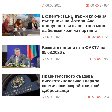
06.08.2026
60
27 954
Експерти: ГЕРБ държи ключа за
съперника на Йотова. Ако
пропусне този шанс - това може
да бележи края на партията
06.08.2026
32
1 725
Важните новини във ФАКТИ на
05.08.2026 г.
05.08.2026
8
2 989
Правителството създава
високотехнологичен парк за
космически разработки край
Доброславци
05.08.2026
51
2 254