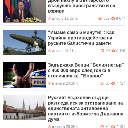
Дрон нахлу в българското
въздушно пространство и се
взриви
днес в 12:26 ч.
332
9 677
"Имаме само 6 минути!": Как
Украйна противодейства на
руските балистични ракети
днес в 05:11 ч.
29
9 116
Задържаха Венци "Белия негър"
с 460 000 евро след гонка в
столичния кв. "Борово"
вчера в 23:10 ч.
38
7 727
Руският Върховен съд ще
разгледа иск за отстраняване на
единствената антивоенна
партия от изборите за Държавна
дума
вчера в 20:39 ч.
60
7 181