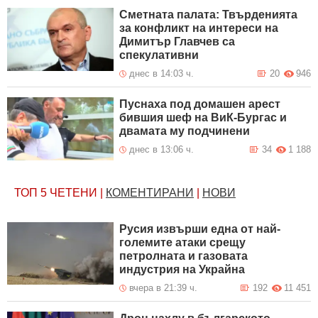
Сметната палата: Твърденията
за конфликт на интереси на
Димитър Главчев са
спекулативни
днес в 14:03 ч.
20
946
Пуснаха под домашен арест
бившия шеф на ВиК-Бургас и
двамата му подчинени
днес в 13:06 ч.
34
1 188
ТОП 5
ЧЕТЕНИ
|
КОМЕНТИРАНИ
|
НОВИ
Русия извърши една от най-
големите атаки срещу
петролната и газовата
индустрия на Украйна
вчера в 21:39 ч.
192
11 451