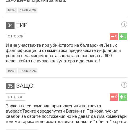
само вземат огромни заплати.
16:09
14.06.2026
ТИР
34
0
1
ОТГОВОР
И вие участвахте при убийството на българския Лев , с
фалшификация и стъкмистика предизвикате инфлация и
реално сега минималната заплата се равнява на 600
лева...който не вярва калкулатора и да смята !
10:39
15.06.2026
ЗАЩО
35
0
0
ОТГОВОР
Зарков не си намериш привърженици на твоята
възраст.Твоите евродепутати Вигенин и Пенкова пускат
хвалби за своите постижения но не дават да има коментари
голями тарикати не искат да знаят колко ги " обичат" хората