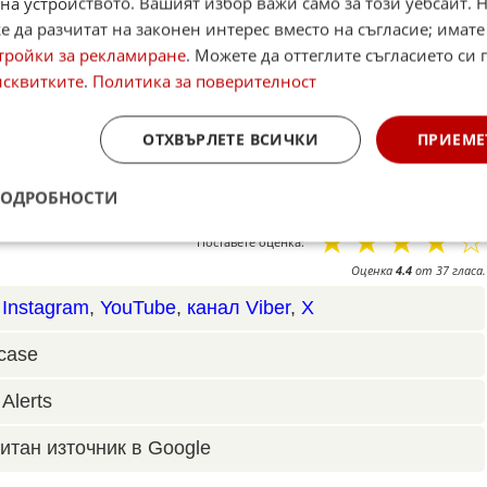
на устройството. Вашият избор важи само за този уебсайт. 
нотариусите във Варненския съдебен район. "В
 да разчитат на законен интерес вместо на съгласие; имате
вядват сделки по определени имоти - 93 на брой,
тройки за рекламиране
. Можете да оттеглите съгласието си 
носъобразността на издадените удостоверения за
исквитките
.
Политика за поверителност
турата е разполагала с информация по случая",
ОТХВЪРЛЕТЕ ВСИЧКИ
ПРИЕМЕ
ПОДРОБНОСТИ
☆
☆
☆
☆
☆
Поставете оценка:
Оценка
4.4
от
37
гласа.
,
Instagram
,
YouTube
,
канал Viber
,
X
case
Alerts
итан източник в Google