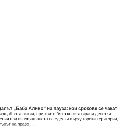
алът „Баба Алино“ на пауза: кои срокове се чакат
мащабната акция, при която бяха констатирани десетки
ния при изповядването на сделки върху горски територии,
ърът на право ...