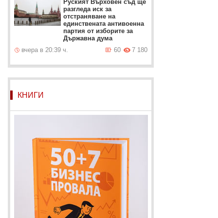
Руският Върховен съд ще
разгледа иск за
отстраняване на
единствената антивоенна
партия от изборите за
Държавна дума
вчера в 20:39 ч.
60
7 180
КНИГИ