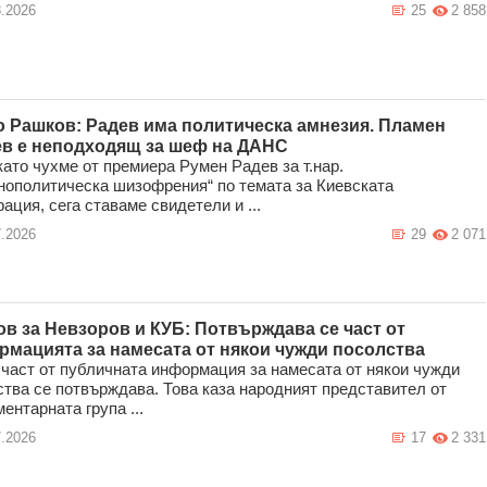
8.2026
25
2 858
 Рашков: Радев има политическа амнезия. Пламен
ев е неподходящ за шеф на ДАНС
ато чухме от премиера Румен Радев за т.нар.
нополитическа шизофрения“ по темата за Киевската
ация, сега ставаме свидетели и ...
7.2026
29
2 071
в за Невзоров и КУБ: Потвърждава се част от
мацията за намесата от някои чужди посолства
 част от публичната информация за намесата от някои чужди
тва се потвърждава. Това каза народният представител от
ентарната група ...
7.2026
17
2 331