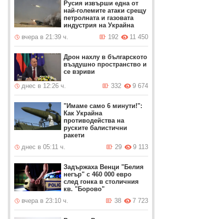
Русия извърши една от
най-големите атаки срещу
петролната и газовата
индустрия на Украйна
вчера в 21:39 ч.
192
11 450
Дрон нахлу в българското
въздушно пространство и
се взриви
днес в 12:26 ч.
332
9 674
"Имаме само 6 минути!":
Как Украйна
противодейства на
руските балистични
ракети
днес в 05:11 ч.
29
9 113
Задържаха Венци "Белия
негър" с 460 000 евро
след гонка в столичния
кв. "Борово"
вчера в 23:10 ч.
38
7 723