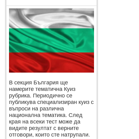
В секция България ще
намерите тематична Куиз
рубрика. Периодично се
публикува специализиран куиз с
въпроси на различна
национална тематика. След
края на всеки тест може да
видите резултат с верните
отговори, които сте натрупали.