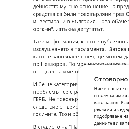
дейността му. "По отношение на пред
средства са били прехвърляни през 
инвестирани в България. Това обаче 
органи", изтъкна депутатът.
Тази информация, която е публично 
изслушването в парламента. "Затова 
като се запознаем с нея, ще можем д
по Невзоров. По моя информация тя д
попадал на името му докато бях вът
Отговорно
И беше категоричен, че от 2023 годин
Ние и нашите п
проблемът се е развивал по времето
и получаваме д
ГЕРБ."Не прехвърляме отговорност. У
като вашия IP 
следствие от действия и бездействия
реклами и съдъ
годините. Този обект не е възникнал 
подобряване на
данните ви за т
В студиото на "На Фокус" той показа