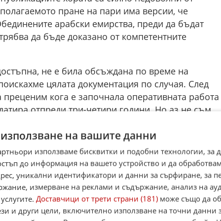
полагаемото пране на пари има версии, че
Обединените арабски емирства, преди да бъдат
трябва да бъде доказано от компетентните
достъпна, не е била обсъждана по време на
поискахме цялата документация по случая. След
а преценим кога е започнала оперативната работа
атира отпреди три-четири години. Но аз не съм
решен министър", изтъкна Рашков.
 използване на вашите данни
а има достатъчно факти, които показват, че
артньори използваме бисквитки и подобни технологии, за 
, когато Община Варна е била управлявана от
остъп до информация на вашето устройство и да обработва
беден съм, че резултатът, който виждаме днес, е
адрес, уникални идентификатори и данни за сърфиране, за 
 на няколко институции и политически сили през
ржание, измерване на реклами и съдържание, анализ на ау
за няколко месеца", категоричен е депутатът.
 услугите.
Доставчици от трети страни (181)
може също да об
ези и други цели, включително използване на точни данни 
 документ от Варненската районна прокуратура от