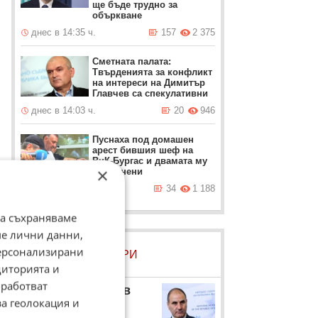
ще бъде трудно за
объркване
днес в 14:35 ч.
157
2 375
Сметната палата:
Твърденията за конфликт
на интереси на Димитър
Главчев са спекулативни
днес в 14:03 ч.
20
946
Пуснаха под домашен
арест бившия шеф на
ВиК-Бургас и двамата му
×
подчинени
днес в 13:06 ч.
34
1 188
да съхраняваме
ме лични данни,
персонализирани
ЛОВЦИ НА БИСЕРИ
диторията и
работват
Цветан Цветанов
за геолокация и
Председателят на