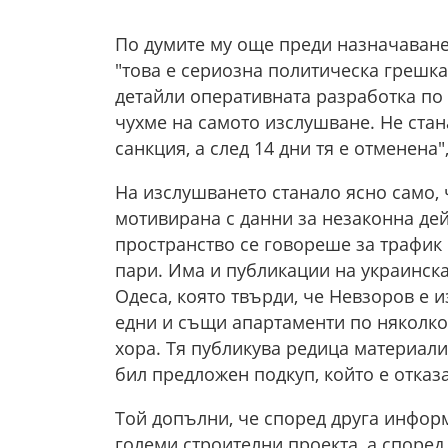
По думите му още преди назначаване
"това е сериозна политическа грешка"
детайли оперативната разработка по 
чухме на самото изслушване. Не ста
санкция, а след 14 дни тя е отменена"
На изслушването станало ясно само, ч
мотивирана с данни за незаконна дей
пространство се говореше за трафик н
пари. Има и публикации на украинск
Одеса, която твърди, че Невзоров е 
едни и същи апартаменти по няколко
хора. Тя публикува редица материали 
бил предложен подкуп, който е отказа
Той допълни, че според друга инфор
големи строителни проекта, а според