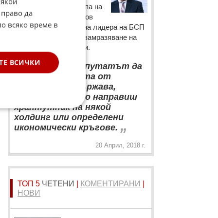
Някои
парламентарната група на
 право да
ГЕРБ Цветан Цветанов
по всяко време в
коментира искането на лидера на БСП
Корнелия Нинова за замразяване на
депутатските заплати.
“
ТЕ ВСИЧКИ
По-добре е депутатът да
получава заплата от
българската държава,
отколкото да го направиш
хрантутник на някой
холдинг или определени
„
икономически кръгове.
20 Април, 2018 г.
ТОП 5
ЧЕТЕНИ
|
КОМЕНТИРАНИ
|
НОВИ