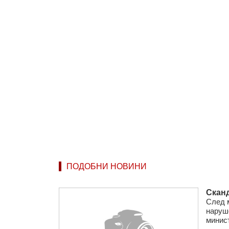
ПОДОБНИ НОВИНИ
Сканд
След 
наруше
минист