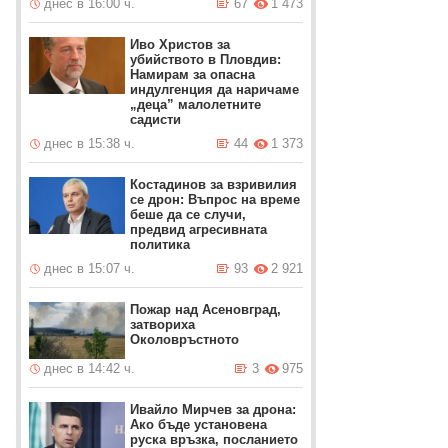
днес в 16:00 ч.
67
1 473
Иво Христов за
убийството в Пловдив:
Намирам за опасна
индулгенция да наричаме
„деца” малолетните
садисти
днес в 15:38 ч.
44
1 373
Костадинов за взривилия
се дрон: Въпрос на време
беше да се случи,
предвид агресивната
политика
днес в 15:07 ч.
93
2 921
Пожар над Асеновград,
затвориха
Околовръстното
днес в 14:42 ч.
3
975
Ивайло Мирчев за дрона:
Ако бъде установена
руска връзка, посланието