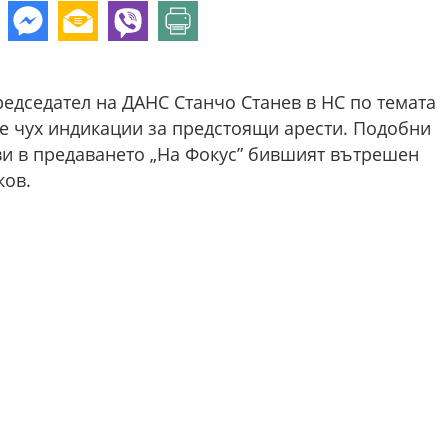
председател на ДАНС Станчо Станев в НС по темата
 че чух индикации за предстоящи арести. Подобни
ви в предаването „На Фокус” бившият вътрешен
ков.