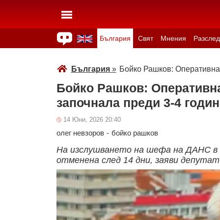
България
Свят
Мнения
Разслед
Здраве
Времето
Анкети
Вицове
Куизове
България
»
Бойко Рашков: Оперативнат
Бойко Рашков: Оперативна
започнала преди 3-4 годи
14 Юни, 2026 20:40
олег невзоров
-
бойко рашков
На изслушването на шефа на ДАНС в 
отменена след 14 дни, заяви депута