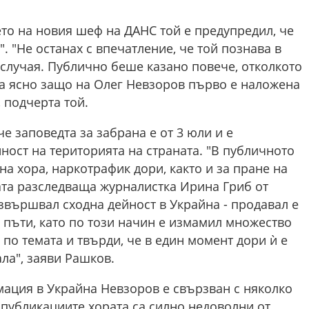
то на новия шеф на ДАНС той е предупредил, че
. "Не останах с впечатление, че той познава в
случая. Публично беше казано повече, отколкото
на ясно защо на Олег Невзоров първо е наложена
, подчерта той.
е заповедта за забрана е от 3 юли и е
ност на територията на страната. "В публичното
а хора, наркотрафик дори, както и за пране на
ата разследваща журналистка Ирина Гриб от
извършвал сходна дейност в Украйна - продавал е
 пъти, като по този начин е измамил множество
по темата и твърди, че в един момент дори ѝ е
ла", заяви Рашков.
мация в Украйна Невзоров е свързван с няколко
 публикациите хората са силно недоволни от