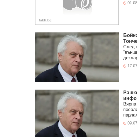
01.0
Бойко
Тонч
След к
"външ
деклар
17.0
Рашко
инфор
Вярна
посолс
парлам
09.0