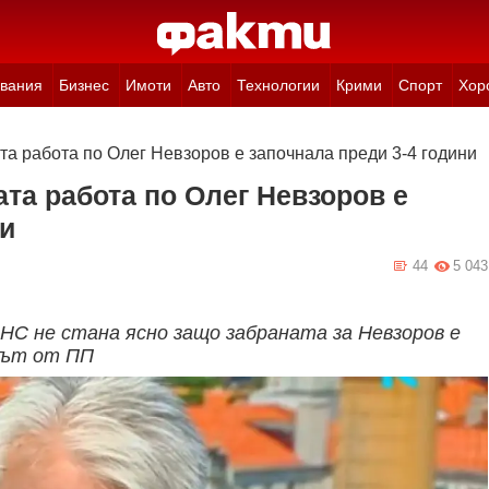
вания
Бизнес
Имоти
Авто
Технологии
Крими
Спорт
Хор
а работа по Олег Невзоров е започнала преди 3-4 години
та работа по Олег Невзоров е
ни
44
5 043
НС не стана ясно защо забраната за Невзоров е
тът от ПП