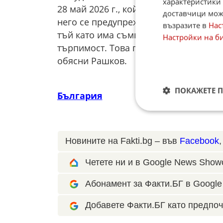
характеристики 
28 май 2026 г., който е изпратен до 
доставчици може
него се предупреждава да не се изпо
възразите в
Нас
тъй като има съмнения относно зако
Настройки на б
търпимост. Това показва, че прокура
обясни Рашков.
ПОКАЖЕТЕ 
България
Новините на Fakti.bg – във
Facebook
Четете ни и в Google News Show
Абонамент за Факти.БГ в Google 
Добавете Факти.БГ като предпоч