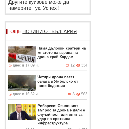
Другите куизове може да
намерите тук. Успех !
ОЩЕ
НОВИНИ ОТ БЪЛГАРИЯ
Няма дълбоки кратери на
мястото на взрива на
дрона край Кардам
днес в 17:09 ч.
12
334
Четири дрона пазят
селата в Ямболско от
нови бедствия
днес в 16:32 ч.
8
563
Рибарски: Основният
въпрос за дрона е дали е
случайност, или опит за
удар по критична
инфраструктура