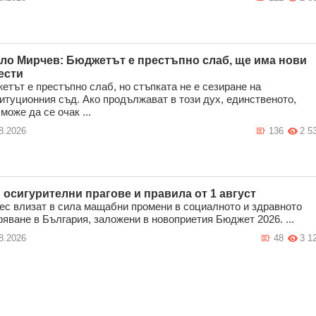
ло Мирчев: Бюджетът е престъпно слаб, ще има нови
ести
етът е престъпно слаб, но стъпката не е сезиране на
итуционния съд. Ако продължават в този дух, единственото,
може да се очак ...
8.2026
136
2 5
 осигурителни прагове и правила от 1 август
ес влизат в сила мащабни промени в социалното и здравното
ряване в България, заложени в новоприетия Бюджет 2026. ...
8.2026
48
3 1