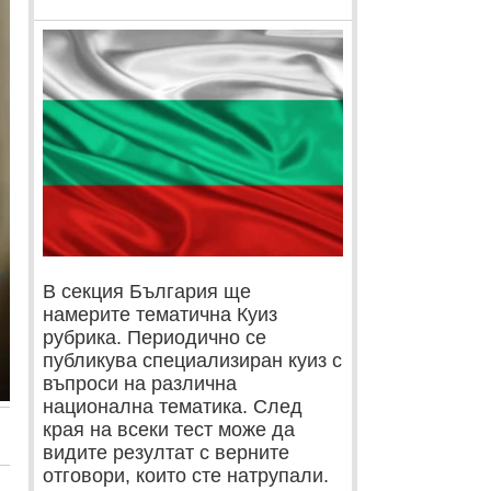
В секция България ще
намерите тематична Куиз
рубрика. Периодично се
публикува специализиран куиз с
въпроси на различна
национална тематика. След
края на всеки тест може да
видите резултат с верните
отговори, които сте натрупали.