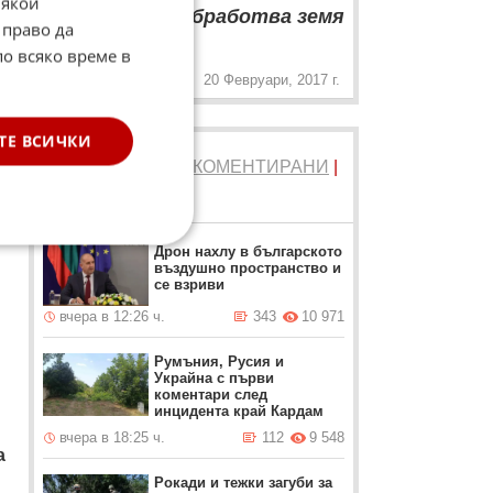
Някои
имигрант да обработва земя
„
 право да
по всяко време в
20 Февруари, 2017 г.
ТЕ ВСИЧКИ
ТОП 5
ЧЕТЕНИ
|
КОМЕНТИРАНИ
|
НОВИ
Дрон нахлу в българското
въздушно пространство и
се взриви
вчера в 12:26 ч.
343
10 971
Румъния, Русия и
Украйна с първи
коментари след
инцидента край Кардам
вчера в 18:25 ч.
112
9 548
а
Рокади и тежки загуби за