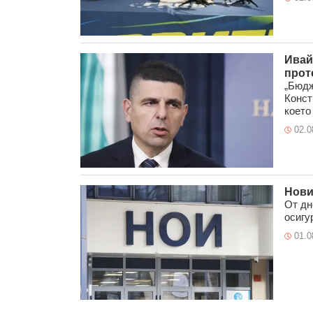
Ивай
прот
„Бюдж
Конст
което 
02.0
Нови
От дн
осигу
01.0