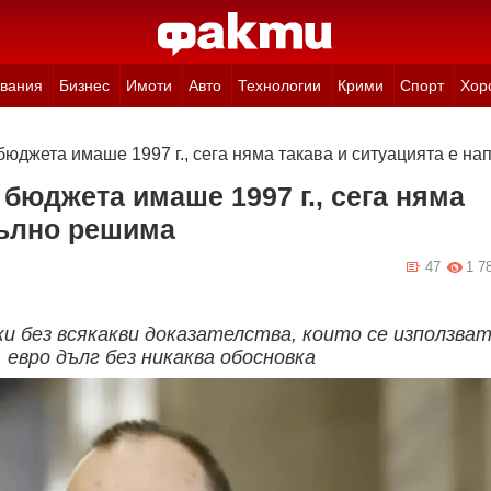
вания
Бизнес
Имоти
Авто
Технологии
Крими
Спорт
Хор
бюджета имаше 1997 г., сега няма такава и ситуацията е н
бюджета имаше 1997 г., сега няма
пълно решима
47
1 7
ки без всякакви доказателства, които се използва
. евро дълг без никаква обосновка