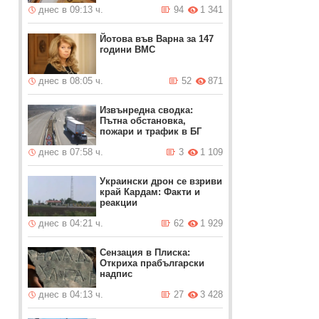
днес в 09:13 ч.
94
1 341
Йотова във Варна за 147
години ВМС
днес в 08:05 ч.
52
871
Извънредна сводка:
Пътна обстановка,
пожари и трафик в БГ
днес в 07:58 ч.
3
1 109
Украински дрон се взриви
край Кардам: Факти и
реакции
днес в 04:21 ч.
62
1 929
Сензация в Плиска:
Откриха прабългарски
надпис
днес в 04:13 ч.
27
3 428