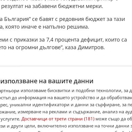
в резултат на забавени бюджетни мерки.
а България“ се бавят с редовния бюджет за тази
а, която иначе е напълно решима.
и с приказки за 7,4 процента дефицит, които са
то на огромни дългове“, каза Димитров.
☆
☆
☆
☆
Поставете оценка:
 използване на вашите данни
Оценка
2.1
от
22
глас
артньори използваме бисквитки и подобни технологии, за 
,
Instagram
,
YouTube
,
канал Viber
,
X
остъп до информация на вашето устройство и да обработва
адрес, уникални идентификатори и данни за сърфиране, за 
case
ржание, измерване на реклами и съдържание, анализ на ау
 услугите.
Доставчици от трети страни (181)
може също да об
Alerts
ези и други цели, включително използване на точни данни 