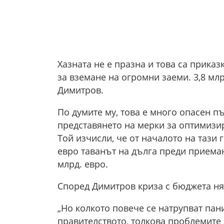
Хазната не е празна и това са приказ
за вземане на огромни заеми. 3,8 млр
Димитров.
По думите му, това е много опасен пъ
представянето на мерки за оптимизир
Той изчисли, че от началото на тази 
евро таванът на дълга преди приеман
млрд. евро.
Според Димитров криза с бюджета ня
„Но колкото повече се натрупват пани
правителството, толкова проблемите 