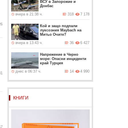
ВСУ в Запорожие и
Донбас
вчера в 21:38 ч.
318
7 178
26
Кой и защо подпали
луксозния Maybach на
Митьо Очите?
вчера в 13:43 ч.
36
6 427
Напрежение в Черно
море: Опасни инциденти
край Турция
днес в 06:37 ч.
14
4 990
81
КНИГИ
67