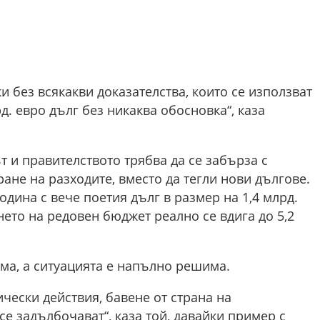
ки без всякакви доказателства, които се използват
д. евро дълг без никаква обосновка“, каза
т и правителството трябва да се забърза с
ане на разходите, вместо да тегли нови дългове.
година с вече поетия дълг в размер на 1,4 млрд.
ето на редовен бюджет реално се вдига до 5,2
ма, а ситуацията е напълно решима.
чески действия, бавене от страна на
се задълбочават“, каза той, давайки пример с