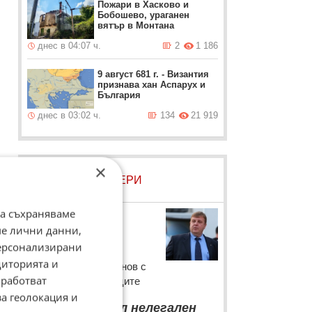
Пожари в Хасково и
Бобошево, ураганен
вятър в Монтана
днес в 04:07 ч.
2
1 186
9 август 681 г. - Византия
признава хан Аспарух и
България
днес в 03:02 ч.
134
21 919
×
☆
ЛОВЦИ НА БИСЕРИ
а.
да съхраняваме
Красимир
Каракачанов
ме лични данни,
персонализирани
Лидерът на ВМРО
диторията и
Красимир Каракачанов с
работват
коментар за бежанците
за геолокация и
“
Не съм видял нелегален