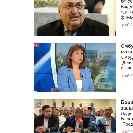
от с
Бюдже
едно 
финан
06.0
Омбу
мога
Омбуд
„Деня
разпо
06.0
Бори
заед
Лидер
Бълга
„Прод
02.0