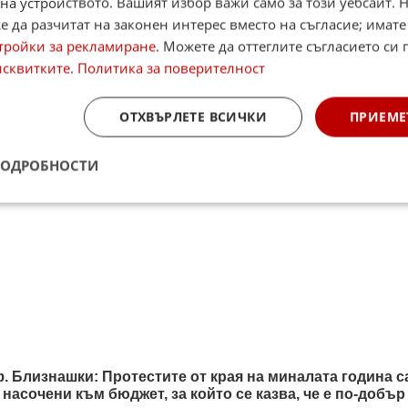
итан източник в Google
на устройството. Вашият избор важи само за този уебсайт. 
 да разчитат на законен интерес вместо на съгласие; имате
тройки за рекламиране
. Можете да оттеглите съгласието си 
исквитките
.
Политика за поверителност
ОТХВЪРЛЕТЕ ВСИЧКИ
ПРИЕМЕ
ПОДРОБНОСТИ
. Близнашки: Протестите от края на миналата година с
 насочени към бюджет, за който се казва, че е по-добър