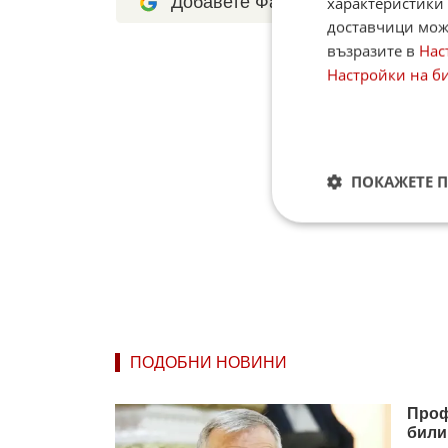
Добавете Факти.БГ като предпоч
характеристики 
доставчици може
възразите в
Нас
Настройки на б
ПОКАЖЕТЕ 
ПОДОБНИ НОВИНИ
Проф
били