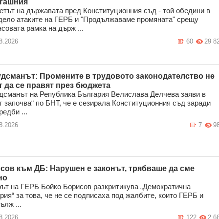
егашния
тът на държавата пред Конституционния съд - той обедини в
дело атаките на ГЕРБ и "Продължаваме промяната" срещу
совата рамка на държ ...
8.2026
60
29 8
дсманът: Промените в трудовото законодателство не
т да се правят през бюджета
сманът на Република България Велислава Делчева заяви в
т започва“ по БНТ, че е сезирала Конституционния съд заради
редби ...
8.2026
7
9
сов към ДБ: Нарушен е законът, трябваше да сме
но
ът на ГЕРБ Бойко Борисов разкритикува „Демократична
рия“ за това, че не се подписаха под жалбите, които ГЕРБ и
ълж ...
8.2026
122
2 6