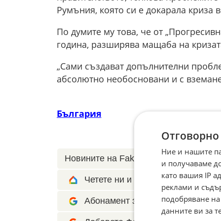
Румъния, която си е докарала криза 
По думите му това, че от „Прогресивн
година, разширява мащаба на кризат
„Сами създават допълнителни проблем
абсолютно необосновани и с вземане
България
Отговорно
Ние и нашите п
Новините на Fakti.bg – във
Facebook
и получаваме д
като вашия IP 
Четете ни и в Google News Show
реклами и съдъ
подобряване на
Абонамент за Факти.БГ в Google 
данните ви за т