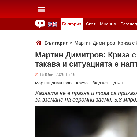
България
Свят
Мнения
Разслед
Здраве
Времето
Анкети
Вицове
Куизове
България
»
Мартин Димитров: Криза с 
Мартин Димитров: Криза с 
такава и ситуацията е на
16 Юни, 2026 16:16
мартин димитров
-
криза
-
бюджет
-
дълг
Хазната не е празна и това са приказ
за вземане на огромни заеми. 3,8 млрд