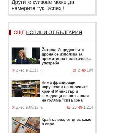
Другите куизове може да
намерите тук. Успех !
ОЩЕ
НОВИНИ ОТ БЪЛГАРИЯ
Йотова: Инцидентът с
дрона се използва за
примитивна политическа
употреба
днес в 11:13 ч.
2
194
Няма фрапиращи
нарушения на вносните
храни! Министър и
земеделци се натъкнали
на голяма "сива зона"
днес в 09:17 ч.
23
1 214
Край с лева, от днес само
в евро