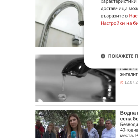
характеристики 
Пет об
доставчици може
питейн
В разга
възразите в
Нас
Монтана
Настройки на б
използва
19.07.
ПОКАЖЕТЕ 
Арсен 
Завишен
няколко
жителите
12.07.
Водна 
села б
Безводи
40-годи
места. Р