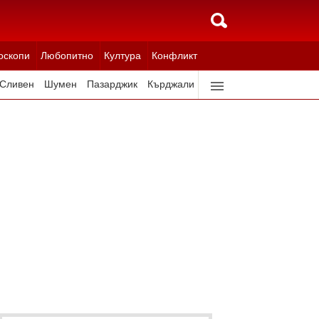
оскопи
Любопитно
Култура
Конфликт
Сливен
Шумен
Пазарджик
Кърджали
Ловеч
Всички градове