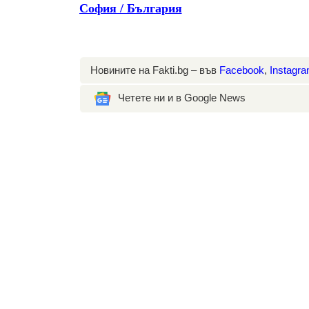
София / България
Новините на Fakti.bg – във
Facebook
,
Instagr
Четете ни и в Google News