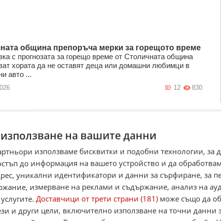
ната община препоръча мерки за горещото време
зка с прогнозата за горещо време от Столичната община
ват хората да не оставят деца или домашни любимци в
и авто ...
2026
12
830
 използване на вашите данни
 раздава вода днес и утре заради жегите в София
зка с прогнозираните горещини от Българския Червен
артньори използваме бисквитки и подобни технологии, за 
е раздават безплатна бутилирана вода на две места в
остъп до информация на вашето устройство и да обработва
ри пилоните на ...
адрес, уникални идентификатори и данни за сърфиране, за 
2026
17
787
ржание, измерване на реклами и съдържание, анализ на ау
 услугите.
Доставчици от трети страни (181)
може също да об
ези и други цели, включително използване на точни данни 