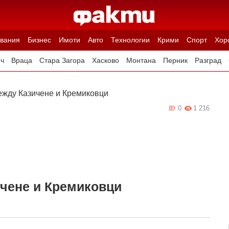
вания
Бизнес
Имоти
Авто
Технологии
Крими
Спорт
Хор
ч
Враца
Стара Загора
Хасково
Монтана
Перник
Разград
Ямбол
Благоевград
Габрово
Видин
Кюстендил
Търговище
ежду Казичене и Кремиковци
0
1 216
ичене и Кремиковци