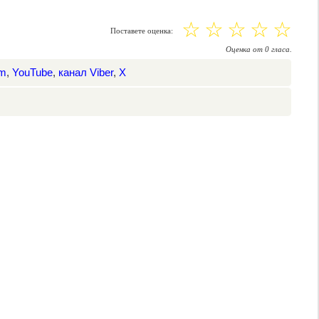
☆
☆
☆
☆
☆
Поставете оценка:
Оценка
от
0
гласа.
am
,
YouTube
,
канал Viber
,
X