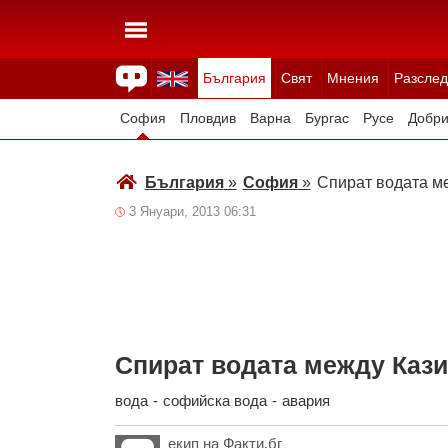
България
Свят
Мнения
Разслед
Здраве
Времето
Анкети
Вицове
Куизове
София
Пловдив
Варна
Бургас
Русе
Добри
Смолян
Плевен
Велико Търново
Силистра
България
»
София
»
Спират водата м
3 Януари, 2013 06:31
Спират водата между Каз
вода
-
софийска вода
-
авария
екип на Факти.бг