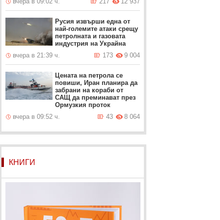
вчера в 09:02 ч.
217
12 937
Русия извърши една от
най-големите атаки срещу
петролната и газовата
индустрия на Украйна
вчера в 21:39 ч.
173
9 004
Цената на петрола се
повиши, Иран планира да
забрани на кораби от
САЩ да преминават през
Ормузкия проток
вчера в 09:52 ч.
43
8 064
КНИГИ