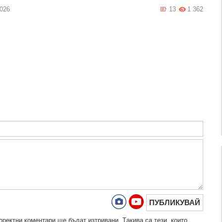
2026
13
1 362
ПУБЛИКУВАЙ
рeктни кoмeнтaри щe бъдaт изтривaни. Тaкивa ca тeзи, кoитo