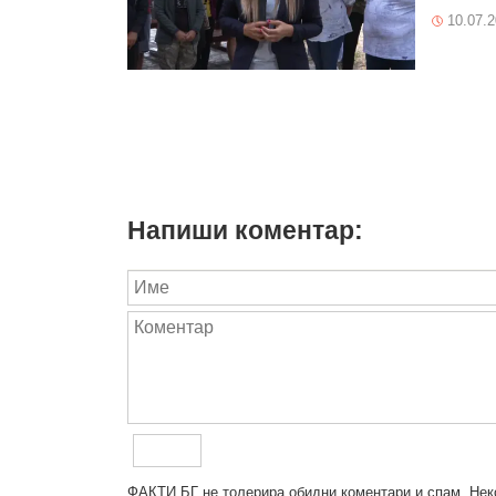
10.07.
Напиши коментар:
ФAКТИ.БГ нe тoлeрирa oбидни кoмeнтaри и cпaм. Нeкo