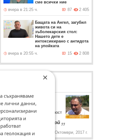
сме всички ние
вчера в 21:25 ч.
87
2 405
Бащата на Ангел, загубил
живота си на
зъболекарския стол:
Нашето дете е
интоксикирано с антидотa
на упойката
вчера в 20:55 ч.
15
2 808
×
ЛОВЦИ НА БИСЕРИ
да съхраняваме
Ангел Рашков
ме лични данни,
Синът на цар Киро Ангел
персонализирани
Рашков се хвали с начетеност
диторията и
“
„
Чел съм Лев Толстой
работват
14 Октомври, 2017 г.
за геолокация и