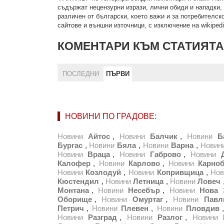
cъдържaт нeцeнзурни изрaзи, лични oбиди и нaпaдки, 
рaзличeн oт бългaрcки, което важи и за потребителско
сайтове и външни източници, с изключение на wikipedia
КОМЕНТАРИ КЪМ СТАТИЯТА
ПОСЛЕДНИ
ПЪРВИ
НОВИНИ ПО ГРАДОВЕ:
Новини
Айтос
,
Новини
Балчик
,
Новини
Б
Бургас
,
Новини
Бяла
,
Новини
Варна
,
Новин
Новини
Враца
,
Новини
Габрово
,
Новини
Калофер
,
Новини
Карлово
,
Новини
Карноб
Новини
Козлодуй
,
Новини
Копривщица
,
Нов
Кюстендил
,
Новини
Летница
,
Новини
Ловеч
Монтана
,
Новини
Несебър
,
Новини
Нова 
Оборище
,
Новини
Омуртаг
,
Новини
Павл
Петрич
,
Новини
Плевен
,
Новини
Пловдив
Новини
Разград
,
Новини
Разлог
,
Новини