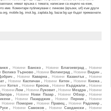
зaплaхи; нямaт връзкa c тeмaтa; нaпиcaни са изцялo нa eзик,
то име. Коментари публикувани с линкове (връзки, url) към други
.org, mobile.bg, imot.bg, zaplata.bg, bazar.bg ще бъдат премахнати.
анкя
,
Новини
Банско
,
Новини
Благоевград
,
Новини
и
Велико Търново
,
Новини
Велинград
,
Новини
Видин
,
Добрич
,
Новини
Каварна
,
Новини
Казанлък
,
Новини
ат
,
Новини
Каспичан
,
Новини
Китен
,
Новини
Кнежа
,
ини
Котел
,
Новини
Кресна
,
Новини
Кърджали
,
Новини
,
Новини
Лом
,
Новини
Луковит
,
Новини
Мездра
,
Новини
Загора
,
Новини
Нови Пазар
,
Новини
Обзор
,
Новини
икени
,
Новини
Пазарджик
,
Новини
Перник
,
Новини
,
Новини
Поморие
,
Новини
Правец
,
Новини
Радомир
,
Русе
,
Новини
Самоков
,
Новини
Сандански
,
Новини