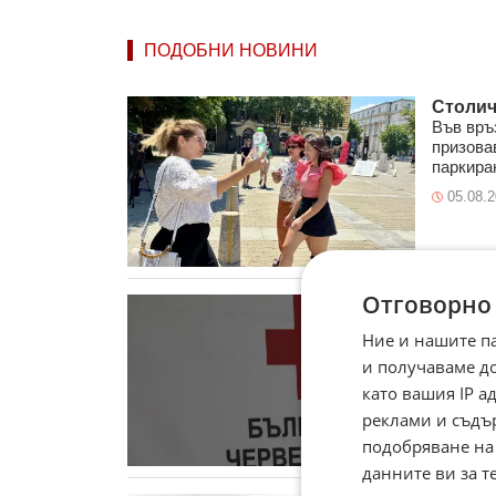
ПОДОБНИ НОВИНИ
Столич
Във връ
призова
паркиран
05.08.
Отговорно
БЧК ще
Във връ
Ние и нашите п
кръст щ
и получаваме д
София: п
като вашия IP 
04.08.
реклами и съдъ
подобряване на
данните ви за т