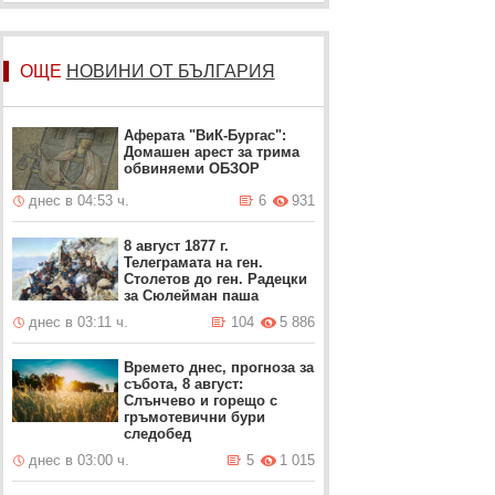
ОЩЕ
НОВИНИ ОТ БЪЛГАРИЯ
Аферата "ВиК-Бургас":
Домашен арест за трима
обвиняеми ОБЗОР
днес в 04:53 ч.
6
931
8 август 1877 г.
Телеграмата на ген.
Столетов до ген. Радецки
за Сюлейман паша
днес в 03:11 ч.
104
5 886
Времето днес, прогноза за
събота, 8 август:
Слънчево и горещо с
гръмотевични бури
следобед
днес в 03:00 ч.
5
1 015