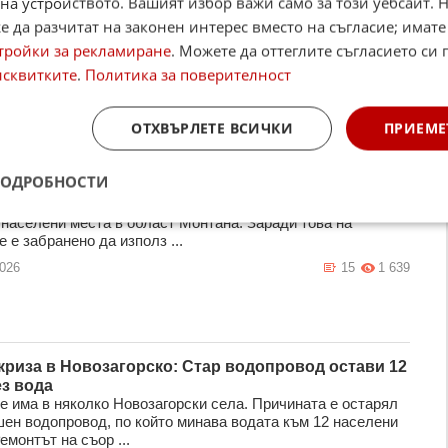
на устройството. Вашият избор важи само за този уебсайт. 
щини в Монтанско забраниха поливането с
 да разчитат на законен интерес вместо на съгласие; имате
а вода и миенето на коли
ра на лятото и големите горещини пет общини в област
тройки за рекламиране
. Можете да оттеглите съгласието си 
 издадоха строги заповеди, с които забраняват
исквитките
.
Политика за поверителност
нето на питейна вода за по ...
2026
17
1 978
ОТХВЪРЛЕТЕ ВСИЧКИ
ПРИЕМЕ
ПОДРОБНОСТИ
в питейната вода в Монтанско
и стойности на арсен са установени в питейната вода в
 населени места в област Монтана. Заради това на
 е забранено да използ ...
2026
15
1 639
криза в Новозагорско: Стар водопровод остави 12
ез вода
е има в няколко Новозагорски села. Причината е остарял
шен водопровод, по който минава водата към 12 населени
емонтът на съор ...