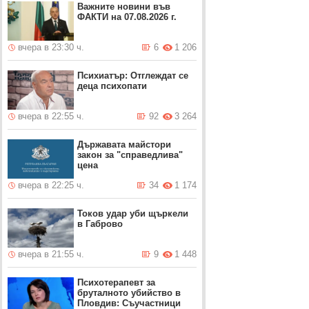
Важните новини във
ФАКТИ на 07.08.2026 г.
вчера в 23:30 ч.
6
1 206
Психиатър: Отглеждат се
деца психопати
вчера в 22:55 ч.
92
3 264
Държавата майстори
закон за "справедлива"
цена
вчера в 22:25 ч.
34
1 174
Токов удар уби щъркели
в Габрово
вчера в 21:55 ч.
9
1 448
Психотерапевт за
бруталното убийство в
Пловдив: Съучастници