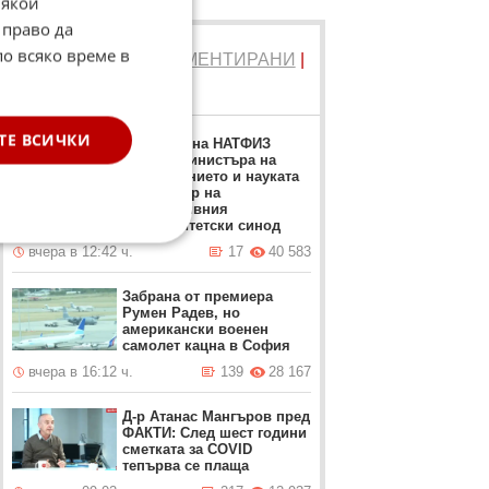
Някои
 право да
по всяко време в
ТОП 5
ЧЕТЕНИ
|
КОМЕНТИРАНИ
|
НОВИ
ТЕ ВСИЧКИ
Ректорът на НАТФИЗ
заменя Министъра на
образованието и науката
като лидер на
алтернативния
университетски синод
вчера в 12:42 ч.
17
40 583
Забрана от премиера
Румен Радев, но
американски военен
самолет кацна в София
вчера в 16:12 ч.
139
28 167
Д-р Атанас Мангъров пред
ФАКТИ: След шест години
сметката за COVID
тепърва се плаща