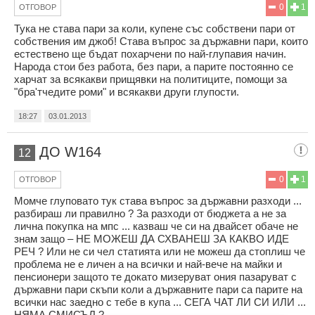
0
1
ОТГОВОР
Тука не става пари за коли, купене със собствени пари от
собствения им джоб! Става въпрос за държавни пари, които
естествено ще бъдат похарчени по най-глупавия начин.
Народа стои без работа, без пари, а парите постоянно се
харчат за всякакви прищявки на политиците, помощи за
"бра'тчедите роми" и всякакви други глупости.
18:27
03.01.2013
ДО W164
12
0
1
ОТГОВОР
Момче глуповато тук става въпрос за държавни разходи ...
разбираш ли правилно ? За разходи от бюджета а не за
лична покупка на мпс ... казваш че си на двайсет обаче не
знам защо – НЕ МОЖЕШ ДА СХВАНЕШ ЗА КАКВО ИДЕ
РЕЧ ? Или не си чел статията или не можеш да стоплиш че
проблема не е личен а на всички и най-вече на майки и
пенсионери защото те докато мизеруват ония пазаруват с
държавни пари скъпи коли а държавните пари са парите на
всички нас заедно с тебе в купа ... СЕГА ЧАТ ЛИ СИ ИЛИ ...
НЯМА СМИСЪЛ ?