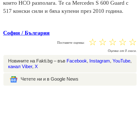
които НСО разполага. Те са Mercedes S 600 Guard с
517 конски сили и бяха купени през 2010 година.
София / България
☆
☆
☆
☆
☆
Поставете оценка:
Оценка
от
0
гласа.
Новините на Fakti.bg – във
Facebook
,
Instagram
,
YouTube
,
канал Viber
,
X
Четете ни и в Google News