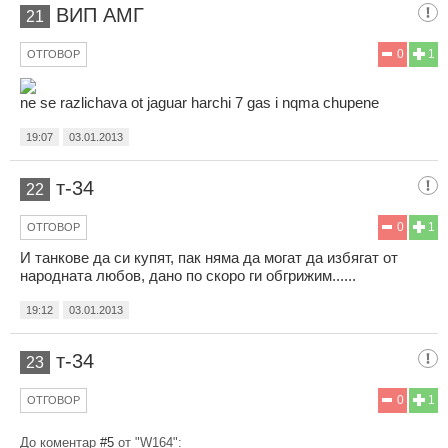
ВИП АМГ
21
0
1
ОТГОВОР
ne se razlichava ot jaguar harchi 7 gas i nqma chupene
19:07
03.01.2013
т-34
22
0
1
ОТГОВОР
И танкове да си купят, пак няма да могат да избягат от
народната любов, дано по скоро ги обгрижим......
19:12
03.01.2013
т-34
23
0
1
ОТГОВОР
До коментар
#5
от "W164":