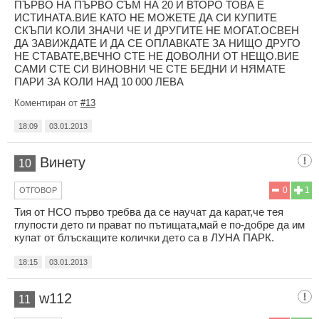
ПЪРВО НА ПЪРВО СЪМ НА 20 И ВТОРО ТОВА Е
ИСТИНАТА.ВИЕ КАТО НЕ МОЖЕТЕ ДА СИ КУПИТЕ
СКЪПИ КОЛИ ЗНАЧИ ЧЕ И ДРУГИТЕ НЕ МОГАТ.ОСВЕН
ДА ЗАВИЖДАТЕ И ДА СЕ ОПЛАВКАТЕ ЗА НИЩО ДРУГО
НЕ СТАВАТЕ,ВЕЧНО СТЕ НЕ ДОВОЛНИ ОТ НЕЩО.ВИЕ
САМИ СТЕ СИ ВИНОВНИ ЧЕ СТЕ БЕДНИ И НЯМАТЕ
ПАРИ ЗА КОЛИ НАД 10 000 ЛЕВА
Коментиран от
#13
18:09
03.01.2013
Винету
10
0
1
ОТГОВОР
Тия от НСО първо требва да се научат да карат,че тея
глупости дето ги прават по пътищата,май е по-добре да им
купат от блъскащите колички дето са в ЛУНА ПАРК.
18:15
03.01.2013
w112
11