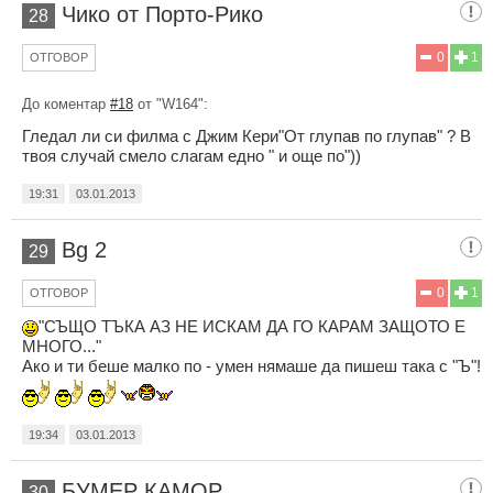
Чико от Порто-Рико
28
0
1
ОТГОВОР
До коментар
#18
от "W164":
Гледал ли си филма с Джим Кери"От глупав по глупав" ? В
твоя случай смело слагам едно " и още по"))
19:31
03.01.2013
Bg 2
29
0
1
ОТГОВОР
"СЪЩО ТЪКА АЗ НЕ ИСКАМ ДА ГО КАРАМ ЗАЩОТО Е
МНОГО..."
Ако и ти беше малко по - умен нямаше да пишеш така с "Ъ"!
19:34
03.01.2013
БУМЕР КАМОР
30