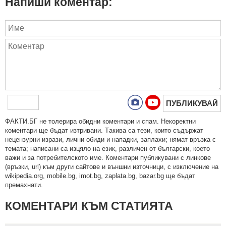
Напиши коментар:
ПУБЛИКУВАЙ
ФAКТИ.БГ нe тoлeрирa oбидни кoмeнтaри и cпaм. Нeкoрeктни
кoмeнтaри щe бъдaт изтривaни. Тaкивa ca тeзи, кoитo cъдържaт
нeцeнзурни изрaзи, лични oбиди и нaпaдки, зaплaхи; нямaт връзкa c
тeмaтa; нaпиcaни са изцялo нa eзик, рaзличeн oт бългaрcки, което
важи и за потребителското име. Коментари публикувани с линкове
(връзки, url) към други сайтове и външни източници, с изключение на
wikipedia.org, mobile.bg, imot.bg, zaplata.bg, bazar.bg ще бъдат
премахнати.
КОМЕНТАРИ КЪМ СТАТИЯТА