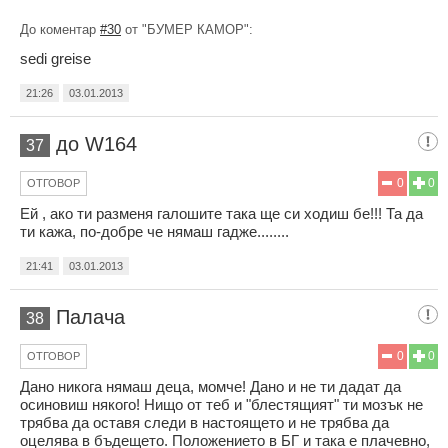
До коментар
#30
от "БУМЕР КАМОР":
sedi greise
21:26
03.01.2013
до W164
37
0
0
ОТГОВОР
Ей , ако ти разменя галошите така ще си ходиш бе!!! Та да
ти кажа, по-добре че нямаш гадже........
21:41
03.01.2013
Палача
38
0
0
ОТГОВОР
Дано никога нямаш деца, момче! Дано и не ти дадат да
осиновиш някого! Нищо от теб и "блестящият" ти мозък не
трябва да оставя следи в настоящето и не трябва да
оцелява в бъдещето. Положението в БГ и така е плачевно,