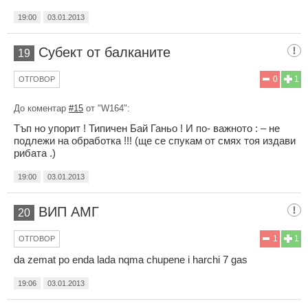
19:00
03.01.2013
Субект от балканите
19
0
1
ОТГОВОР
До коментар
#15
от "W164":
Тъп но упорит ! Типичен Бай Ганьо ! И по- важното : – не
подлежи на обработка !!! (ще се спукам от смях тоя издави
рибата .)
19:00
03.01.2013
ВИП АМГ
20
1
1
ОТГОВОР
da zemat po enda lada nqma chupene i harchi 7 gas
19:06
03.01.2013