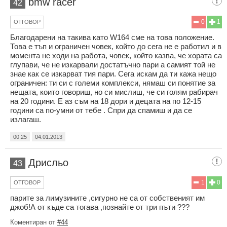
bmw racer
42
0
1
ОТГОВОР
Благодарени на такива като W164 сме на това положение.
Това е тъп и ограничен човек, който до сега не е работил и в
момента не ходи на работа, човек, който казва, че хората са
глупави, че не изкарвали достатъчно пари а самият той не
знае как се изкарват тия пари. Сега искам да ти кажа нещо
ограничен: ти си с големи комплекси, нямаш си понятие за
нещата, които говориш, но си мислиш, че си голям рабирач
на 20 години. Е аз съм на 18 дори и децата на по 12-15
години са по-умни от тебе . Спри да спамиш и да се
излагаш.
00:25
04.01.2013
Дрисльо
43
1
0
ОТГОВОР
парите за лимузините ,сигурно не са от собственият им
джоб!А от къде са тогава ,познайте от три пъти ???
Коментиран от
#44