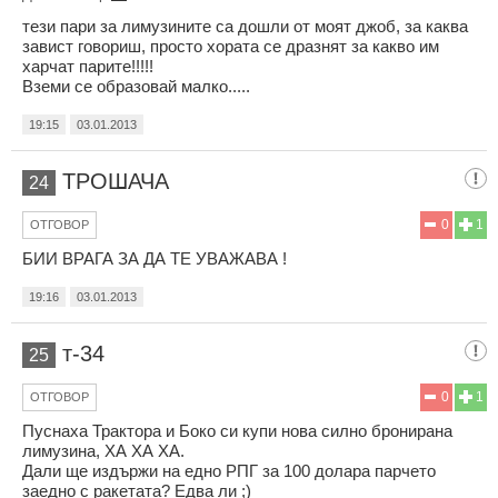
тези пари за лимузините са дошли от моят джоб, за каква
завист говориш, просто хората се дразнят за какво им
харчат парите!!!!!
Вземи се образовай малко.....
19:15
03.01.2013
ТРОШАЧА
24
0
1
ОТГОВОР
БИИ ВРАГА ЗА ДА ТЕ УВАЖАВА !
19:16
03.01.2013
т-34
25
0
1
ОТГОВОР
Пуснаха Трактора и Боко си купи нова силно бронирана
лимузина, ХА ХА ХА.
Дали ще издържи на едно РПГ за 100 долара парчето
заедно с ракетата? Едва ли ;)