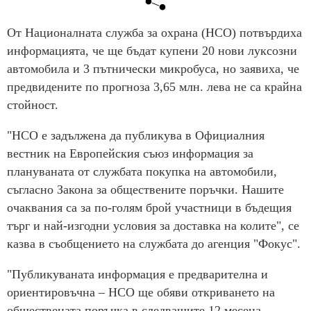
От Националната служба за охрана (НСО) потвърдиха
информацията, че ще бъдат купени 20 нови луксозни
автомобила и 3 пътнически микробуса, но заявиха, че
предвидените по прогноза 3,65 млн. лева не са крайна
стойност.
"НСО е задължена да публикува в Официалния
вестник на Европейския съюз информация за
плануваната от службата покупка на автомобили,
съгласно Закона за обществените поръчки. Нашите
очаквания са за по-голям брой участници в бъдещия
търг и най-изгодни условия за доставка на колите", се
казва в съобщението на службата до агенция "Фокус".
"Публикуваната информация е предварителна и
ориентировъчна – НСО ще обяви откриването на
обществената поръчка в следващите 12 месеца.