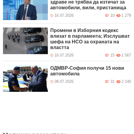
здраве не трябва да изтичат за
автомобили, вили, пристанища
16.07.2026
10
1 279
Промени в Изборния кодекс
влизат в парламента; Изслушват
шефа на НСО за охраната на
властта
16.07.2026
15
1 567
ОДМВР-София получи 15 нови
автомобила
08.07.2026
31
2 140