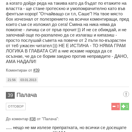
а когато дойде реда на такива като да бъдат по етажите на
властта - ще стане гротескно и умопомрачително като във
фентъзи-хорор! "Отчайващо си т.п, Саше"! На твое място
бох изчезнал от полезрението на всички коментиращи, пред
които съм се изложил до сега! Смяна на ника няма да
помогне - личиш си от пръв прочит:)) И не се обиждай, и не
започвай още по-разпалено да се излагаш и кипазиш -
просто послушай съвета на повече от 2 пъти по-възрастен
от теб ужасен читател:))) НЕ Е ИСТИНА - ТО НЯМА ГРАМ
ЛОГИКА В ГЛАВАТА СИ! а ние искаме народа да се
осъзнае, че да се борим заедно против неправдите - ДАНО,
АМА НАДАЛИ!
Коментиран от
#39
21:56
03.01.2013
Палача
39
0
1
ОТГОВОР
До коментар
#38
от "Палача":
..... нещо не ми излезе препратката, но всички се досещате