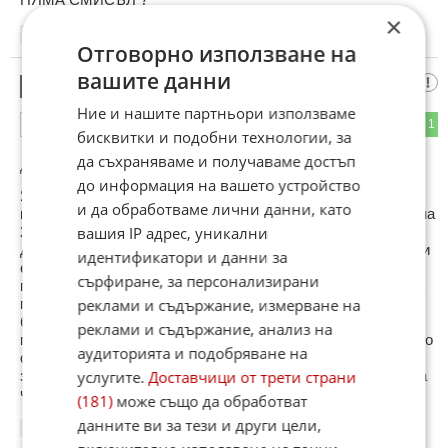
×
18:29
03.01.2013
Отговорно използване на
вашите данни
някой си
13
Ние и нашите партньори използваме
0
1
ОТГОВОР
бисквитки и подобни технологии, за
да съхраняваме и получаваме достъп
До коментар
#9
от "W164":
до информация на вашето устройство
Явно не си дорасъл толкова за да разбереш за какво
и да обработваме лични данни, като
недоволстват хората с коментарите си по - долу. Като си на
вашия IP адрес, уникални
20 явно нямаш и ден работено, следователно не внасяш и
данъци в хазната. Това са пари на данъкоплатците и тях ги
идентификатори и данни за
е грижа за какво се харчат. Не може пенсионер да
сърфиране, за персонализирани
преживява с 140 лв. пенсия цял месец а депутатите всяка
реклами и съдържание, измерване на
година да си возят задници в нови коли. Разбрахме че
баща ти има Мерцедес МЛ ама не може да му купи 4 нови
реклами и съдържание, анализ на
гуми и кара изтъркани китайски галоши. Сигурен съм че ако
аудиторията и подобряване на
остане на теб да създадеш семейство и да се грижиш сам
услугите.
Доставчици от трети страни
за него с мизерната си заплата каквато получават огромна
част от българите , друга песен ще запееш.
(181)
може също да обработват
данните ви за тези и други цели,
18:37
03.01.2013