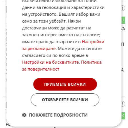
включително използване на точни
данни за геолокация и характеристики
DO W164
14
на устройството. Вашият избор важи
само за този уебсайт. Някои
1
1
ОТГОВОР
доставчици може да разчитат на
w164 KRAJNO VREME E DA POMOLI6 BA6TA TI DA TI DAVA
PO 20 LV. I DA TE PUSKA VE4ER ZA DA NE CAPA6
законен интерес вместо на съгласие;
FORUMA S DETINSKITE SI MISLI. TUK KOMENTIRAME
имате право да възразите в
Настройки
STATIQTA A NE NI INTERESUVA 4E TI E SKU4NO I 4E NE TI
за рекламиране
. Можете да оттеглите
DAVAT ML-A DA GO KARA6 , KATO NQMA KAKVO DA
PRAVI6 VE4ER SI LQGAJ. SLED DESET GODINI KATO
съгласието си по всяко време в
NATRUPA6 NQKAKYV OPIT S KOLITE ZAPOVQDAJ DA
Настройки на бисквитките
.
Политика
PI6E6 TUK.
за поверителност
A MEJDU DRUGOTO AKO SE DYRJI6 DOBRE MOGAT I DA
TI GO DAVAT DA GO KARA6 I 6TE MOJE6 DA SI HVANE6
GADJE - POMISLI VURHU TOVA....
ПРИЕМЕТЕ ВСИЧКИ
18:43
03.01.2013
ОТХВЪРЛЕТЕ ВСИЧКИ
W164
15
ПОКАЖЕТЕ ПОДРОБНОСТИ
1
0
ОТГОВОР
НЯМА ЗНАЧЕНИЕ КАКВИ СА ПАРИТЕ ВАЖНО Е ЧЕ ГИ