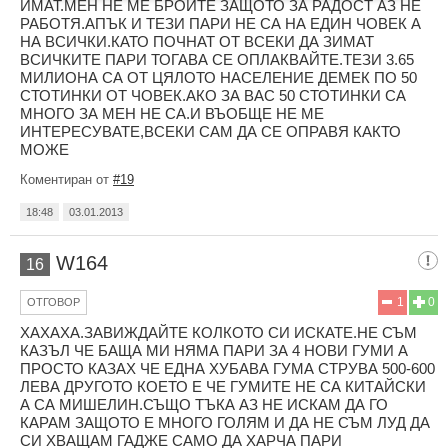
ИМАТ.МЕН НЕ МЕ БРОЙТЕ ЗАЩОТО ЗА РАДОСТ АЗ НЕ
РАБОТЯ.АПЪК И ТЕЗИ ПАРИ НЕ СА НА ЕДИН ЧОВЕК А
НА ВСИЧКИ.КАТО ПОЧНАТ ОТ ВСЕКИ ДА ЗИМАТ
ВСИЧКИТЕ ПАРИ ТОГАВА СЕ ОПЛАКВАЙТЕ.ТЕЗИ 3.65
МИЛИОНА СА ОТ ЦЯЛОТО НАСЕЛЕНИЕ ДЕМЕК ПО 50
СТОТИНКИ ОТ ЧОВЕК.АКО ЗА ВАС 50 СТОТИНКИ СА
МНОГО ЗА МЕН НЕ СА.И ВЪОБЩЕ НЕ МЕ
ИНТЕРЕСУВАТЕ,ВСЕКИ САМ ДА СЕ ОПРАВЯ КАКТО
МОЖЕ
Коментиран от
#19
18:48
03.01.2013
W164
16
1
0
ОТГОВОР
ХАХАХА.ЗАВИЖДАЙТЕ КОЛКОТО СИ ИСКАТЕ.НЕ СЪМ
КАЗЪЛ ЧЕ БАЩА МИ НЯМА ПАРИ ЗА 4 НОВИ ГУМИ А
ПРОСТО КАЗАХ ЧЕ ЕДНА ХУБАВА ГУМА СТРУВА 500-600
ЛЕВА ДРУГОТО КОЕТО Е ЧЕ ГУМИТЕ НЕ СА КИТАЙСКИ
А СА МИШЕЛИН.СЪЩО ТЪКА АЗ НЕ ИСКАМ ДА ГО
КАРАМ ЗАЩОТО Е МНОГО ГОЛЯМ И ДА НЕ СЪМ ЛУД ДА
СИ ХВАЩАМ ГАДЖЕ САМО ДА ХАРЧА ПАРИ