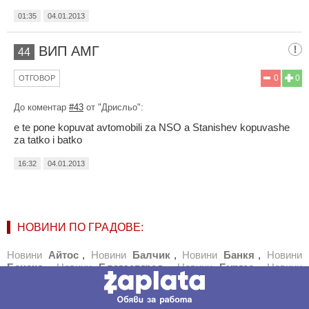
01:35
04.01.2013
ВИП АМГ
44
0
0
ОТГОВОР
До коментар
#43
от "Дрисльо":
e te pone kopuvat avtomobili za NSO a Stanishev kopuvashe
za tatko i batko
16:32
04.01.2013
НОВИНИ ПО ГРАДОВЕ:
Новини
Айтос
,
Новини
Балчик
,
Новини
Банкя
,
Новини
Банско
,
Новини
Благоевград
,
Новини
Бургас
,
Новини
Бяла
,
Новини
Варна
,
Новини
Велико Търново
,
Новини
Велинград
,
Новини
Видин
,
Новини
Враца
,
Новини
Габрово
,
Новини
Добрич
,
Новини
Каварна
,
Новини