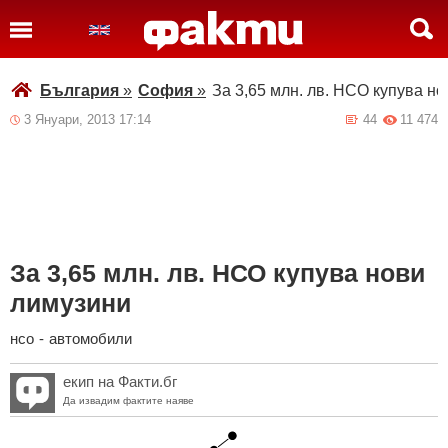
България
»
София
»
За 3,65 млн. лв. НСО купува н
3 Януари, 2013 17:14
44
11 474
За 3,65 млн. лв. НСО купува нови
лимузини
нсо
-
автомобили
екип на Факти.бг
Да извадим фактите наяве