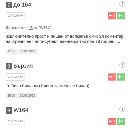
до 164
7
0
1
ОТГОВОР
До коментар
#5
от "W164":
изключително прост и лишен от всякакъв смисъл коментар
на ограничен чалга-субект, най-вероятно под 18 години.....
17:56
03.01.2013
Бързия
8
0
1
ОТГОВОР
То бива бива ама бивол за мезе не бива ))
18:00
03.01.2013
W164
9
1
0
ОТГОВОР