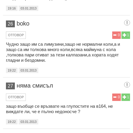
19:16
03.01.2013
boko
26
0
1
ОТГОВОР
Чудно защо им са лимузини,защо не нормални коли,а и
защо са им толкова много коли,всяка маймуна с кола
,толкова пари отиват за тези калпазани,а хората ходят
гладни и бездомни.
19:22
03.01.2013
няма смисъл
27
0
1
ОТГОВОР
защо въобще се връзвате на глупостите на в164, не
виждате ли, че е пълно недоносче ?
19:22
03.01.2013