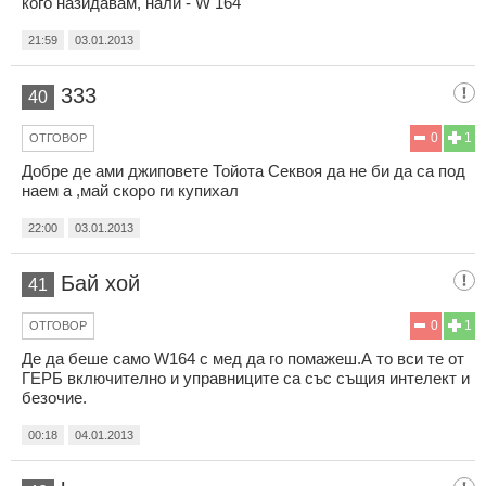
кого назидавам, нали - W 164
21:59
03.01.2013
333
40
0
1
ОТГОВОР
Добре де ами джиповете Тойота Секвоя да не би да са под
наем а ,май скоро ги купихал
22:00
03.01.2013
Бай хой
41
0
1
ОТГОВОР
Де да беше само W164 с мед да го помажеш.А то вси те от
ГЕРБ включително и управниците са със същия интелект и
безочие.
00:18
04.01.2013