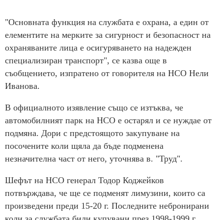
"Основната функция на службата е охрана, а един от
елементите на мерките за сигурност и безопасност на
охраняваните лица е осигуряването на надежден
специализиран транспорт", се казва още в
съобщението, изпратено от говорителя на НСО Нели
Иванова.
В официалното изявление също се изтъква, че
автомобилният парк на НСО е остарял и се нуждае от
подмяна. Дори с предстоящото закупуване на
посочените коли щяла да бъде подменена
незначителна част от него, уточнява в. "Труд".
Шефът на НСО генерал Тодор Коджейков
потвърждава, че ще се подменят лимузини, които са
произведени преди 15-20 г. Последните небронирани
коли за службата били купувани през 1998-1999 г.