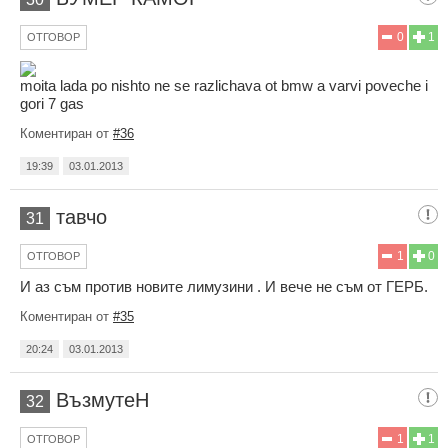
0
1
ОТГОВОР
moita lada po nishto ne se razlichava ot bmw a varvi poveche i
gori 7 gas
Коментиран от
#36
19:39
03.01.2013
тавчо
31
1
0
ОТГОВОР
И аз съм против новите лимузини . И вече не съм от ГЕРБ.
Коментиран от
#35
20:24
03.01.2013
ВъзмутеН
32
1
1
ОТГОВОР