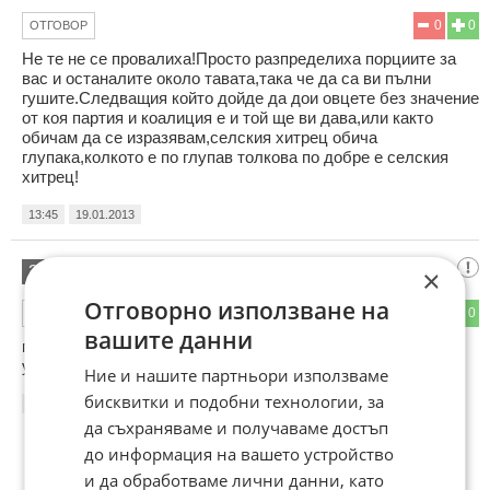
0
0
ОТГОВОР
Не те не се провалиха!Просто разпределиха порциите за
вас и останалите около тавата,така че да са ви пълни
гушите.Следващия който дойде да дои овцете без значение
от коя партия и коалиция е и той ще ви дава,или както
обичам да се изразявам,селския хитрец обича
глупака,колкото е по глупав толкова по добре е селския
хитрец!
13:45
19.01.2013
ха ха
3
×
Отговорно използване на
0
0
ОТГОВОР
вашите данни
провал е че октай не гръмна ахмед-каква връзка имат
управляващите в този неуспех...
Ние и нашите партньори използваме
бисквитки и подобни технологии, за
17:15
19.01.2013
да съхраняваме и получаваме достъп
до информация на вашето устройство
и да обработваме лични данни, като