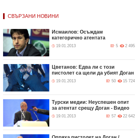
СВЪРЗАНИ НОВИНИ
Исмаилов: Осъждам
категорично атентата
19.01.2013
5
2 495
Цветанов: Едва ли с този
пистолет са щели да убият Доган
19.01.2013
50
15 724
Турски медии: Неуспешен опит
за атентат срещу Доган - Видео
19.01.2013
57
22 642
Опряха пистолет на Доган /