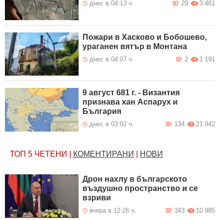
днес в 04:13 ч.
29
3 461
Пожари в Хасково и Бобошево,
ураганен вятър в Монтана
днес в 04:07 ч.
2
1 191
9 август 681 г. - Византия
признава хан Аспарух и
България
днес в 03:02 ч.
134
21 942
ТОП 5
ЧЕТЕНИ
|
КОМЕНТИРАНИ
|
НОВИ
Дрон нахлу в българското
въздушно пространство и се
взриви
вчера в 12:26 ч.
343
10 985