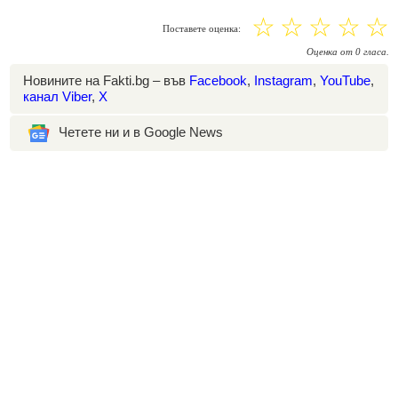
☆
☆
☆
☆
☆
Поставете оценка:
Оценка
от
0
гласа.
Новините на Fakti.bg – във
Facebook
,
Instagram
,
YouTube
,
канал Viber
,
X
Четете ни и в Google News