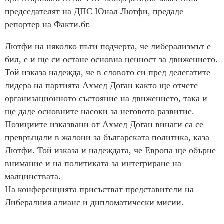
председателят на ДПС Юнал Лютфи, предаде
репортер на Факти.бг.
Лютфи на няколко пъти подчерта, че либерализмът е
бил, е и ще си остане основна ценност за движението.
Той изказа надежда, че в словото си пред делегатите
лидера на партията Ахмед Доган както ще отчете
организационното състояние на движението, така и
ще даде основните насоки за неговото развитие.
Позициите изказвани от Ахмед Доган винаги са се
превръщали в жалони за българската политика, каза
Лютфи. Той изказа и надеждата, че Европа ще обърне
внимание и на политиката за интегриране на
малцинствата.
На конференцията присъстват представители на
Либералния алианс и дипломатически мисии.