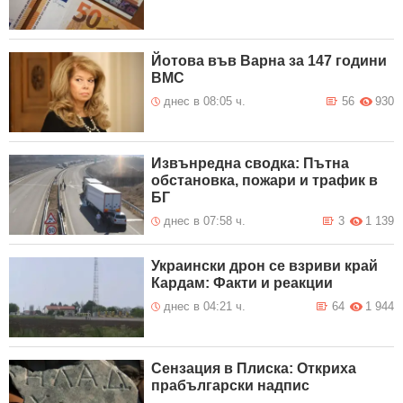
Йотова във Варна за 147 години
ВМС
днес в 08:05 ч.
56
930
Извънредна сводка: Пътна
обстановка, пожари и трафик в
БГ
днес в 07:58 ч.
3
1 139
Украински дрон се взриви край
Кардам: Факти и реакции
днес в 04:21 ч.
64
1 944
Сензация в Плиска: Откриха
прабългарски надпис