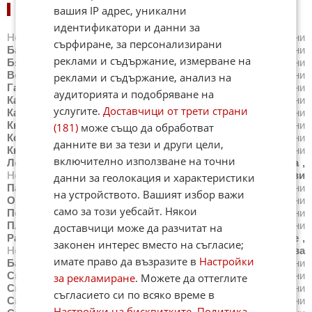
НОВИНИ ПО ГРАДОВЕ:
вашия IP адрес, уникални
идентификатори и данни за
Новини
Айтос
,
Новини
Балчик
,
Новини
Банкя
,
Новини
сърфиране, за персонализирани
Банско
,
Новини
Благоевград
,
Новини
Бургас
,
Новини
реклами и съдържание, измерване на
Бяла
,
Новини
Варна
,
Новини
Велико Търново
,
Новини
Велинград
,
Новини
Видин
,
Новини
Враца
,
Новини
реклами и съдържание, анализ на
Габрово
,
Новини
Добрич
,
Новини
Каварна
,
Новини
аудиторията и подобряване на
Казанлък
,
Новини
Калофер
,
Новини
Карлово
,
Новини
услугите.
Доставчици от трети страни
Карнобат
,
Новини
Каспичан
,
Новини
Китен
,
Новини
Кнежа
,
Новини
Козлодуй
,
Новини
Копривщица
,
Новини
(181)
може също да обработват
Котел
,
Новини
Кресна
,
Новини
Кърджали
,
Новини
данните ви за тези и други цели,
Кюстендил
,
Новини
Летница
,
Новини
Ловеч
,
Новини
включително използване на точни
Лом
,
Новини
Луковит
,
Новини
Мездра
,
Новини
Монтана
,
Новини
Несебър
,
Новини
Нова Загора
,
Новини
Нови
данни за геолокация и характеристики
Пазар
,
Новини
Обзор
,
Новини
Оборище
,
Новини
на устройството. Вашият избор важи
Омуртаг
,
Новини
Павликени
,
Новини
Пазарджик
,
Новини
само за този уебсайт. Някои
Перник
,
Новини
Петрич
,
Новини
Плевен
,
Новини
Пловдив
,
Новини
Поморие
,
Новини
Правец
,
Новини
доставчици може да разчитат на
Радомир
,
Новини
Разград
,
Новини
Разлог
,
Новини
Русе
,
законен интерес вместо на съгласие;
Новини
Самоков
,
Новини
Сандански
,
Новини
Сапарева
имате право да възразите в
Настройки
Баня
,
Новини
Свети Влас
,
Новини
Свиленград
,
Новини
Свищов
,
Новини
Своге
,
Новини
Севлиево
,
Новини
за рекламиране
. Можете да оттеглите
Силистра
,
Новини
Симитли
,
Новини
Сливен
,
Новини
съгласието си по всяко време в
Смолян
,
Новини
Созопол
,
Новини
Сопот
,
Новини
Настройки на бисквитките
.
Политика