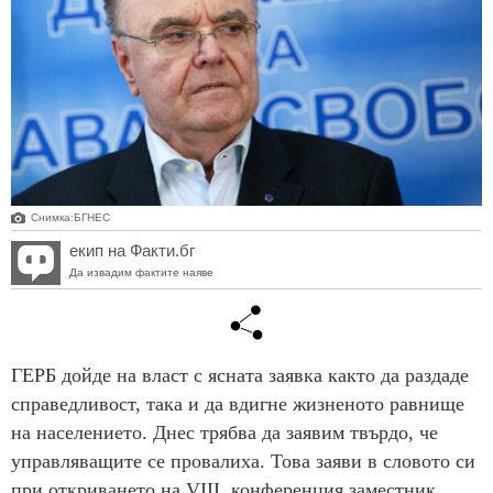
Снимка:БГНЕС
екип на Факти.бг
Да извадим фактите наяве
ГЕРБ дойде на власт с ясната заявка както да раздаде
справедливост, така и да вдигне жизненото равнище
на населението. Днес трябва да заявим твърдо, че
управляващите се провалиха. Това заяви в словото си
при откриването на VІІІ конференция заместник