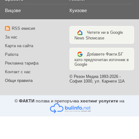
Вицове
Куизове
RSS емисия
Четете ни в Google
За нас
News Showcase
Карта на сайта
Добавете Факти.БГ
Работа
като предпочитан източник в
Рекламна тарифа
Google
Контакт с нас
© Резон Медиа 1993-2026 -
Общи правила
София 1000, ул. Карнеги 11А
©
ФАКТИ
ползва и препоръчва
хостинг услугите
на