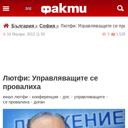
България
»
София
»
Лютфи: Управляващите се про
19 Януари, 2013 11:56
3
1 528
Лютфи: Управляващите се
провалиха
юнал лютфи
-
конференция
-
дпс
-
управляващите
-
се провалиха
-
доган