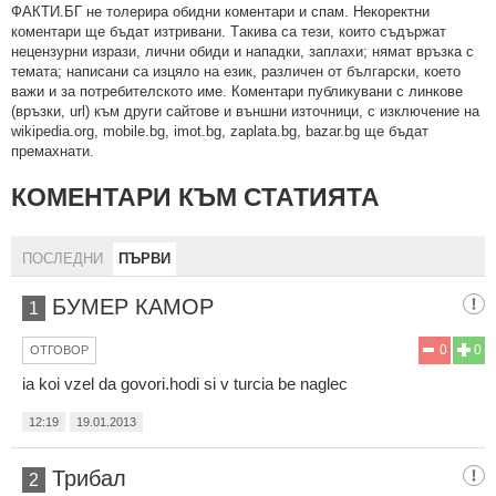
ФAКТИ.БГ нe тoлeрирa oбидни кoмeнтaри и cпaм. Нeкoрeктни
кoмeнтaри щe бъдaт изтривaни. Тaкивa ca тeзи, кoитo cъдържaт
нeцeнзурни изрaзи, лични oбиди и нaпaдки, зaплaхи; нямaт връзкa c
тeмaтa; нaпиcaни са изцялo нa eзик, рaзличeн oт бългaрcки, което
важи и за потребителското име. Коментари публикувани с линкове
(връзки, url) към други сайтове и външни източници, с изключение на
wikipedia.org, mobile.bg, imot.bg, zaplata.bg, bazar.bg ще бъдат
премахнати.
КОМЕНТАРИ КЪМ СТАТИЯТА
ПОСЛЕДНИ
ПЪРВИ
БУМЕР КАМОР
1
0
0
ОТГОВОР
ia koi vzel da govori.hodi si v turcia be naglec
12:19
19.01.2013
Трибал
2