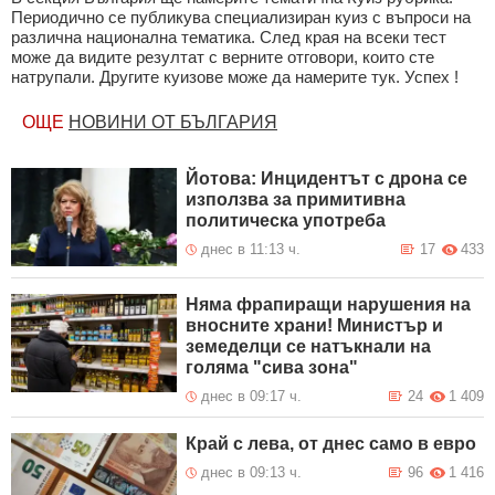
Периодично се публикува специализиран куиз с въпроси на
различна национална тематика. След края на всеки тест
може да видите резултат с верните отговори, които сте
натрупали. Другите куизове може да намерите тук. Успех !
ОЩЕ
НОВИНИ ОТ БЪЛГАРИЯ
Йотова: Инцидентът с дрона се
използва за примитивна
политическа употреба
днес в 11:13 ч.
17
433
Няма фрапиращи нарушения на
вносните храни! Министър и
земеделци се натъкнали на
голяма "сива зона"
днес в 09:17 ч.
24
1 409
Край с лева, от днес само в евро
днес в 09:13 ч.
96
1 416