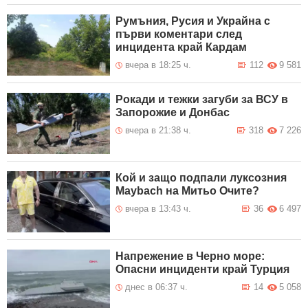
Румъния, Русия и Украйна с
първи коментари след
инцидента край Кардам
вчера в 18:25 ч.
112
9 581
Рокади и тежки загуби за ВСУ в
Запорожие и Донбас
вчера в 21:38 ч.
318
7 226
Кой и защо подпали луксозния
Maybach на Митьо Очите?
вчера в 13:43 ч.
36
6 497
Напрежение в Черно море:
Опасни инциденти край Турция
днес в 06:37 ч.
14
5 058