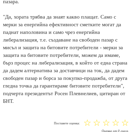
пазара.
"Да, хората трябва да знаят какво плащат. Само с
мерки за енергийна ефективност сметките могат да
паднат наполовина и само чрез енергийна
либерализация, т.е. създаване на свободен пазар с
мисъл и защита на битовите потребители - мерки за
защита на битовите потребители, можем да имаме,
бърз процес на либерализация, в който от една страна
да дадем алтернатива за доставчици на ток, да дадем
свободен пазар и борса за покупко-продажба, от друга
гледна точка да гарантираме битовите потребители",
подчерта президентът Росен Плевнелиев, цитиран от
БНТ.
☆
☆
☆
☆
☆
Поставете оценка:
Оценка
от
0
гласа.