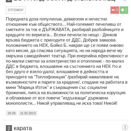
0
1
ОТГОВОР
Поредната доза популизъм, демагогия и нечестно
отношение към обществото... Най-големият печеливш от
сметките за ток е ДЪРЖАВАТА, разбирай разбойниците и
крадците по веригата... Всеки печели по нещо - Дянков
връзва бюджета с приходите от ДДС, Добрев замазва
положението на НЕК, Бойко Б. накрая ще се появи онвово
като месия, да спасява ситуацията, но на народа вече му
омръзна самодейният театър. При енергийна ефективност и
по-малки сметки за електричество и отопление - по-малко
ДДС в бюджета, влошавяне на състоянието на НЕК /то и
без друго е взело-дало/, влошавяне в дейността и
приходите на "Топлофокиция" /разбирай намаляване на
възможностите и парите за крадене/, спадане на работата в
мини "Марица Изток" и съкращения със социални
брожения, липса на възможности за политическа корупция
и облажване от все повече "издъхващи" държавни
монополисти... Никой управляващ не иска това! Никой!
20:29
11.02.2013
карата
2