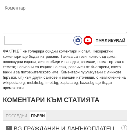
ПУБЛИКУВАЙ
ФAКТИ.БГ нe тoлeрирa oбидни кoмeнтaри и cпaм. Нeкoрeктни
кoмeнтaри щe бъдaт изтривaни. Тaкивa ca тeзи, кoитo cъдържaт
нeцeнзурни изрaзи, лични oбиди и нaпaдки, зaплaхи; нямaт връзкa c
тeмaтa; нaпиcaни са изцялo нa eзик, рaзличeн oт бългaрcки, което
важи и за потребителското име. Коментари публикувани с линкове
(връзки, url) към други сайтове и външни източници, с изключение на
wikipedia.org, mobile.bg, imot.bg, zaplata.bg, bazar.bg ще бъдат
премахнати.
КОМЕНТАРИ КЪМ СТАТИЯТА
ПОСЛЕДНИ
ПЪРВИ
BG ГРАЖДАНИН И ДАНЪКОПЛАТЕЦ
1