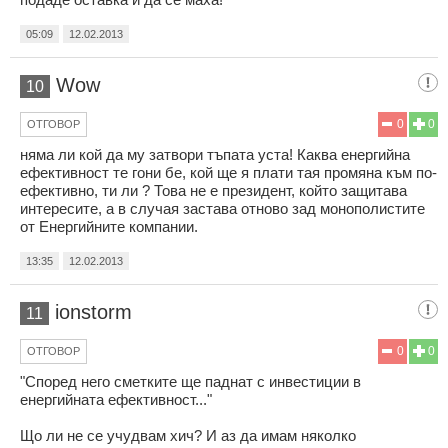
05:09
12.02.2013
Wow
10
0
0
ОТГОВОР
няма ли кой да му затвори тъпата уста! Каква енергийна
ефективност те гони бе, кой ще я плати тая промяна към по-
ефективно, ти ли ? Това не е президент, който защитава
интересите, а в случая застава отново зад монополистите
от Енергийните компании.
13:35
12.02.2013
ionstorm
11
0
0
ОТГОВОР
"Според него сметките ще паднат с инвестиции в
енергийната ефективност..."
Що ли не се учудвам хич? И аз да имам няколко