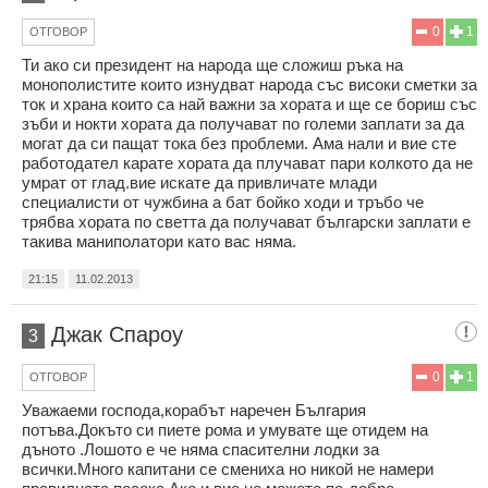
0
1
ОТГОВОР
Ти ако си президент на народа ще сложиш ръка на
монополистите които изнудват народа със високи сметки за
ток и храна които са най важни за хората и ще се бориш със
зъби и нокти хората да получават по големи заплати за да
могат да си пащат тока без проблеми. Ама нали и вие сте
работодател карате хората да плучават пари колкото да не
умрат от глад.вие искате да привличате млади
специалисти от чужбина а бат бойко ходи и тръбо че
трябва хората по светта да получават български заплати е
такива маниполатори като вас няма.
21:15
11.02.2013
Джак Спароу
3
0
1
ОТГОВОР
Уважаеми господа,корабът наречен България
потъва.Докъто си пиете рома и умувате ще отидем на
дъното .Лошото е че няма спасителни лодки за
всички.Много капитани се смениха но никой не намери