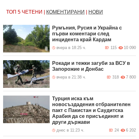
ТОП 5
ЧЕТЕНИ
|
КОМЕНТИРАНИ
|
НОВИ
Румъния, Русия и Украйна с
първи коментари след
инцидента край Кардам
вчера в 18:25 ч.
115
10 090
Рокади и тежки загуби за ВСУ в
Запорожие и Донбас
вчера в 21:38 ч.
318
7 800
Турция иска към
новосъздадения отбранителен
пакт с Пакистан и Саудитска
Арабия да се присъединят и
други държави
днес в 11:23 ч.
24
6 202