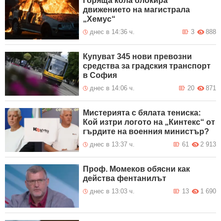
Горяща кола блокира
движението на магистрала
„Хемус“
днес в 14:36 ч.
3
888
Купуват 345 нови превозни
средства за градския транспорт
в София
днес в 14:06 ч.
20
871
Мистерията с бялата тениска:
Кой изтри логото на „Кинтекс“ от
гърдите на военния министър?
днес в 13:37 ч.
61
2 913
Проф. Момеков обясни как
действа фентанилът
днес в 13:03 ч.
13
1 690