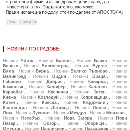
строителни фирми, и аз ще драпам целия народ да
"инвестира" в тях. Задължително, ако може.
Прав е испанец-а по-долу, стой по-далече от АПОСТОЛА!
01:37
15.02.2013
НОВИНИ ПО ГРАДОВЕ:
Новини
Айтос
,
Новини
Балчик
,
Новини
Банкя
,
Новини
Банско
,
Новини
Благоевград
,
Новини
Бургас
,
Новини
Бяла
,
Новини
Варна
,
Новини
Велико Търново
,
Новини
Велинград
,
Новини
Видин
,
Новини
Враца
,
Новини
Габрово
,
Новини
Добрич
,
Новини
Каварна
,
Новини
Казанлък
,
Новини
Калофер
,
Новини
Карлово
,
Новини
Карнобат
,
Новини
Каспичан
,
Новини
Китен
,
Новини
Кнежа
,
Новини
Козлодуй
,
Новини
Копривщица
,
Новини
Котел
,
Новини
Кресна
,
Новини
Кърджали
,
Новини
Кюстендил
,
Новини
Летница
,
Новини
Ловеч
,
Новини
Лом
,
Новини
Луковит
,
Новини
Мездра
,
Новини
Монтана
,
Новини
Несебър
,
Новини
Нова Загора
,
Новини
Нови
Пазар
,
Новини
Обзор
,
Новини
Оборище
,
Новини
Омуртаг
,
Новини
Павликени
,
Новини
Пазарджик
,
Новини