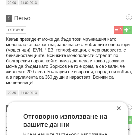
22:00
11.02.2013
Петьо
5
0
1
ОТГОВОР
Какъв президент може да бъде този мрънкащия като
монопола се разраства, започна се с мобилните оператори
(мошеници), EVN, ЧЕЗ, топлофикация, с черноморието, с
бензиностанциите. Всичките монополисти стрелят по
българския народ, който няма два лева и каква държава
може да бъдем като Борисов не го е срам, а се хвали, че
живеем с 200 лева. България се изпразни, народа ни избяга,
а в парламента са 360 души и нарастват! Всички са
мошеннници!
22:35
11.02.2013
×
gnida
6
Отговорно използване на
0
0
ОТГОВОР
вашите данни
Уф , уф , знаем че е така.Кофти е че тоз тарикат спомена и
Ние и нашите партньори използваме
за някаква приватизация и на БЕХ.Само дето не се