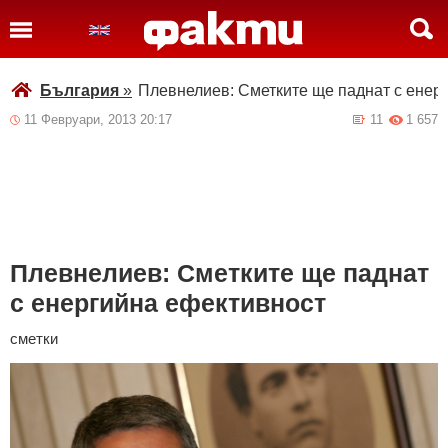
България
»
Плевнелиев: Сметките ще паднат с енер
11 Февруари, 2013 20:17
11
1 657
Плевнелиев: Сметките ще паднат
с енергийна ефективност
сметки