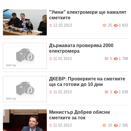
"Умни" електромери ще намалят
сметките
12.02.2013
25
6 833
Държавата проверява 2000
електромера
11.02.2013
5
1 798
ДКЕВР: Проверките на сметките
ще са готови до 10 дни
11.02.2013
3
1 638
Министър Добрев обясни
сметките за ток
11.02.2013
20
2 395