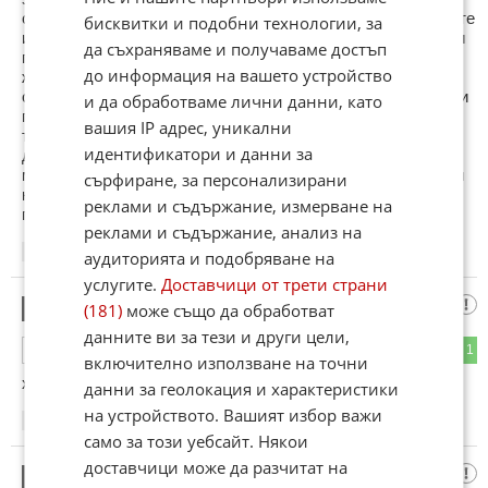
споменава тука.Е благодаря ви господа журналисти , че сте
бисквитки и подобни технологии, за
изчерпателни по тези теми.Иначе един дето не може да си
да съхраняваме и получаваме достъп
покаже жената не мисля че ще ми дава тон в
до информация на вашето устройство
живота.Пускам бойлера и фурната в 8 вечерта , да си
оправят баланса на енергията , аз си плащам моето , не ми
и да обработваме лични данни, като
пука.Откакто цените на дневна и нощна енергия са с
вашия IP адрес, уникални
толкова малка разлика не ми пука кога ми топли бойлера ,
идентификатори и данни за
да се оправят.Откакто приватизираха енергото от уаз-ки
минаха на тойоти.Ей това е от нашият гръб.Да пускат нови
сърфиране, за персонализирани
кабели , по-голямо сечение , няма да ми казват кво да
реклами и съдържание, измерване на
правя , а да си гледат работата те.
реклами и съдържание, анализ на
22:42
11.02.2013
аудиторията и подобряване на
услугите.
Доставчици от трети страни
иххи
7
(181)
може също да обработват
данните ви за тези и други цели,
0
1
ОТГОВОР
включително използване на точни
хахахахааххаа
данни за геолокация и характеристики
на устройството. Вашият избор важи
23:50
11.02.2013
само за този уебсайт. Някои
доставчици може да разчитат на
испанец
8