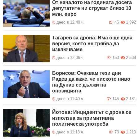
От началото на годината досега
депутатите ни струват близо 10
млн. евро
днес в 12:40 ч.
46
1 092
Тагарев за дрона: Има още една
версия, която не трябва да
изключваме
днес в 12:06 ч.
153
2 538
Борисов: Очаквам тези дни
Радев да каже, че ниското ниво
на Дунав се дължи на
опозицията
днес в 11:40 ч.
145
2 181
Йотова: Инцидентът с дрона се
използва за примитивна
политическа употреба
днес в 11:13 ч.
73
1 210