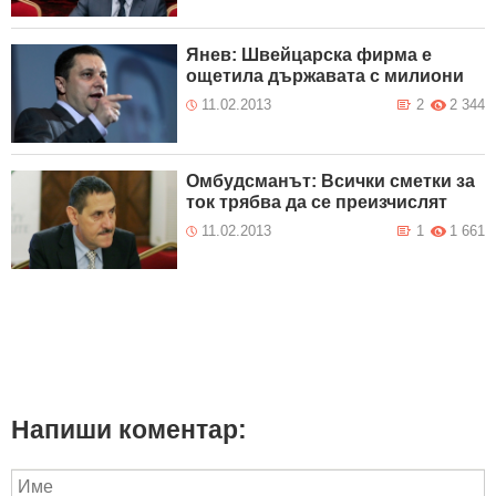
Янев: Швейцарска фирма е
ощетила държавата с милиони
11.02.2013
2
2 344
Омбудсманът: Всички сметки за
ток трябва да се преизчислят
11.02.2013
1
1 661
Напиши коментар: