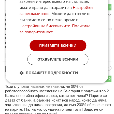
законен интерес вместо на съгласие;
имате право да възразите в
Настройки
0
0
ОТГОВОР
за рекламиране
. Можете да оттеглите
Гласувахте му и сега го коментирате.Искам само едно:да се
съгласието си по всяко време в
снима далеч от снимката на АПОСТОЛА за да не го
цапа.Той ако беше мъж жена му нямаше да откаже да
Настройки на бисквитките
.
Политика
излиза с него.Далеч от снимката.До АПОСТОЛА няма право
за поверителност
да стои ТЕЛЕ.Сукалче.Суче здраво от
народа,български.Теле,стой по далеч от АПОСТОЛА,че
петниш честа българска.Ти си никой,г-н купен
ПРИЕМЕТЕ ВСИЧКИ
президенте.Далеч от снимките на великите.
23:58
11.02.2013
ОТХВЪРЛЕТЕ ВСИЧКИ
гневен
9
ПОКАЖЕТЕ ПОДРОБНОСТИ
0
0
ОТГОВОР
Този глуповат наивник не знае ли, че 90% от
работоспособното население на България е задлъжняло ?
Каква енергийна ефективност, какви пет лева!? Парите се
дават от банки, а банките искат нов народ, който да няма
задължения, да няма просрочия, да има 200% обезпеченост
на парите. Пълна малоумщина го гони този ! Защо не си
подаде оставка и да се маха!