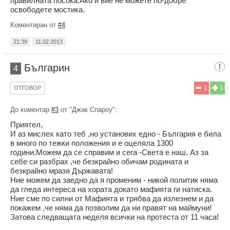
правилната посока.Ако и вие не можете по-добре
освободете мостика.
Коментиран от
#4
21:39
11.02.2013
Българин
4
1
1
ОТГОВОР
До коментар
#3
от "Джак Спароу":
Приятел,
И аз мислех като теб ,но установих едно - България е била
в много по тежки положения и е оцеляла 1300
години.Можем да се справим и сега -Света е наш. Аз за
себе си разбрах ,че безкрайно обичам родината и
безкрайно мразя Държавата!
Ние можем да заедно да я променим - никой политик няма
да гледа интереса на хората докато мафията ги натиска.
Ние сме по силни от Мафията и трябва да излезнем и да
покажем ,че няма да позволим да ни правят на маймуни!
Затова следващата неделя всички на протеста от 11 часа!