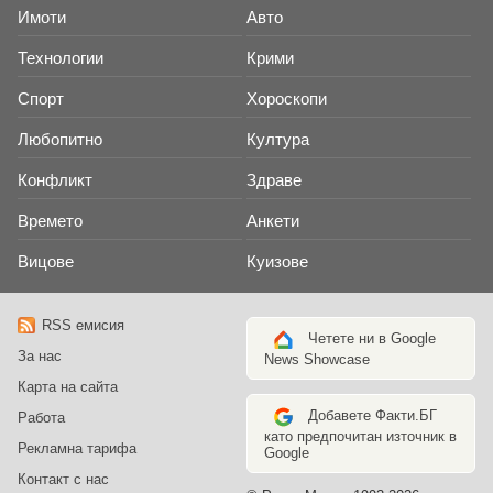
Имоти
Авто
Технологии
Крими
Спорт
Хороскопи
Любопитно
Култура
Конфликт
Здраве
Времето
Анкети
Вицове
Куизове
RSS емисия
Четете ни в Google
За нас
News Showcase
Карта на сайта
Добавете Факти.БГ
Работа
като предпочитан източник в
Рекламна тарифа
Google
Контакт с нас