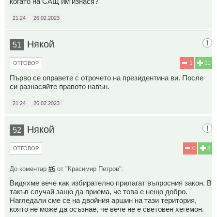
когато на САЩ им изнася?
21:24
26.02.2023
Някой
51
1
11
ОТГОВОР
Първо се оправете с отрочето на президентина ви. После
си разнасяйте правото навън.
21:24
26.02.2023
Някой
52
0
8
ОТГОВОР
До коментар
#6
от "Красимир Петров":
Видяхме вече как избирателно прилагат въпросния закон. В
такъв случай защо да приема, че това е нещо добро.
Нагледали сме се на двойния аршин на тази територия,
която не може да осъзнае, че вече не е световен хегемон.