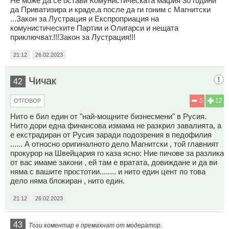
Не може да се остави Комунистическата мафия 30 години
да Приватизира и краде,а после да ги гоним с Магнитски
...Закон за Лустрация и Експроприация на
комунистическите Партии и Олигарси и нещата
приключват.!!!Закон за Лустрация!!!
21:12
26.02.2023
Чичак
42
5
12
ОТГОВОР
Нито е бил един от "най-мощните бизнесмени" в Русия.
Нито дори една финансова измама не разкрил завалията, а
е екстрадиран от Русия заради подозрения в педофилия
...... А относно оригиналното дело Магнитски , той главният
прокурор на Швейцария го каза ясно: Ние пичове за разлика
от вас имаме закони , ей там е вратата, довиждане и да ви
няма с вашите простотии........ и нито един цент по това
дело няма блокиран , нито един.
21:12
26.02.2023
43
Този коментар е премахнат от модератор.