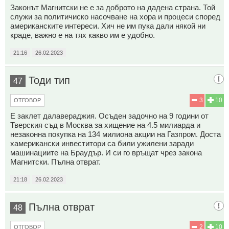
Законът Магнитски не е за доброто на дадена страна. Той
служи за политичиско насочване на хора и процеси според
американските интереси. Хич не им пука дали някой ни
краде, важно е на тях какво им е удобно.
21:16
26.02.2023
Тоди тип
47
3
10
ОТГОВОР
Е заклет далавераджия. Осъден задочно на 9 години от
Тверския съд в Москва за хищение на 4.5 милиарда и
незаконна покупка на 134 милиона акции на Газпром. Доста
хамерикански инвеститори са били ужилени заради
машинациите на Браудър. И си го връщат чрез закона
Магнитски. Пълна отврат.
21:18
26.02.2023
Пълна отврат
48
2
10
ОТГОВОР