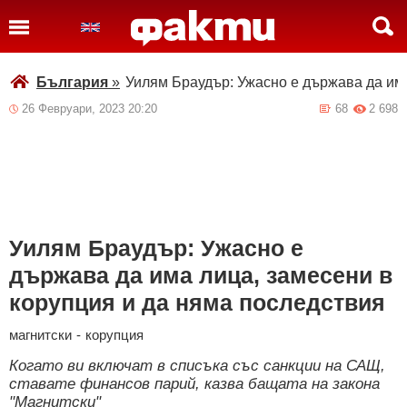
България
»
Уилям Браудър: Ужасно е държава да има
26 Февруари, 2023 20:20
68
2 698
Уилям Браудър: Ужасно е
държава да има лица, замесени в
корупция и да няма последствия
магнитски
-
корупция
Когато ви включат в списъка със санкции на САЩ,
ставате финансов парий, казва бащата на закона
"Магнитски"