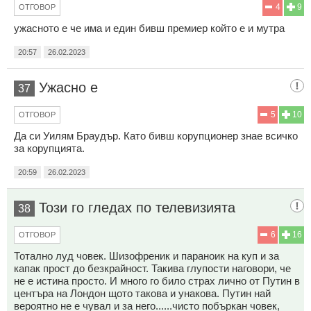
4
9
ОТГОВОР
ужасното е че има и един бивш премиер който е и мутра
20:57
26.02.2023
Ужасно е
37
5
10
ОТГОВОР
Да си Уилям Браудър. Като бивш корупционер знае всичко
за корупцията.
20:59
26.02.2023
Този го гледах по телевизията
38
6
16
ОТГОВОР
Тотално луд човек. Шизофреник и параноик на куп и за
капак прост до безкрайност. Такива глупости наговори, че
не е истина просто. И много го било страх лично от Путин в
центъра на Лондон щото такова и унакова. Путин най
вероятно не е чувал и за него......чисто побъркан човек,