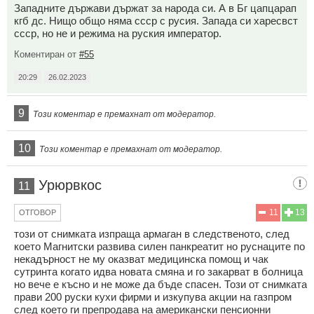
Западните държави държат за народа си. А в Бг цапцарап
кгб дс. Нищо общо няма ссср с русия. Запада си харесвст
ссср, но не и режима на руския император.
Коментиран от
#55
20:29
26.02.2023
9
Този коментар е премахнат от модератор.
10
Този коментар е премахнат от модератор.
Урюрвкос
11
11
13
ОТГОВОР
този от снимката изпраща армаган в следственото, след
което Магнитски развива силен панкреатит но руснаците по
некадърност не му оказват медицинска помощ и чак
сутринта когато идва новата смяна и го закарват в болница
но вече е късно и не може да бъде спасен. Този от снимката
прави 200 руски кухи фирми и изкупува акции на газпром
след което ги препродава на американски пенсионни