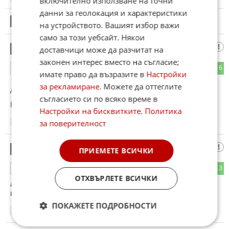
включително използване на точни
данни за геолокация и характеристики
21
Този коментар е премахнат от модератор.
на устройството. Вашият избор важи
само за този уебсайт. Някои
ГРАД КОЗЛОДУЙ
22
доставчици може да разчитат на
законен интерес вместо на съгласие;
1
6
ОТГОВОР
имате право да възразите в
Настройки
за рекламиране
. Можете да оттеглите
До коментар
#16
от "ментак":
съгласието си по всяко време в
НАМАЛИ дрогата
Настройки на бисквитките
.
Политика
за поверителност
20:40
26.02.2023
Ужасно е
23
ПРИЕМЕТЕ ВСИЧКИ
11
13
ОТГОВОР
ОТХВЪРЛЕТЕ ВСИЧКИ
американците да позволяват парите от данъците им да се
използват за убиване на жени и деца по света.
ПОКАЖЕТЕ ПОДРОБНОСТИ
20:41
26.02.2023