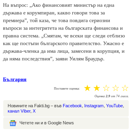
На въпрос: „Ако финансовият министър на една
държава е корумпиран, какво говори това за
премиера”, той каза, че това повдига сериозни
въпроси за интегритета на българската финансова и
правна система. „Смятам, че всеки ще следи отблизо
как ще постъпи българското правителство. Ужасно е
държава-членка да има лица, замесени в корупция, и
да няма последствия”, заяви Уилям Браудър.
България
☆
☆
☆
☆
☆
Поставете оценка:
Оценка
2.9
от
74
гласа.
Новините на Fakti.bg – във
Facebook
,
Instagram
,
YouTube
,
канал Viber
,
X
Четете ни и в Google News