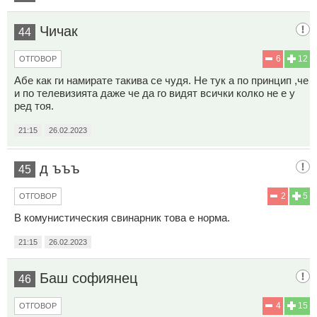
Чичак
44
6
12
ОТГОВОР
Абе как ги намирате такива се чудя. Не тук а по принцип ,че
и по телевизията даже че да го видят всички колко не е у
ред тоя.
21:15
26.02.2023
д ъъъ
45
2
5
ОТГОВОР
В комунистическия свинарник това е норма.
21:15
26.02.2023
Баш софиянец
46
4
15
ОТГОВОР