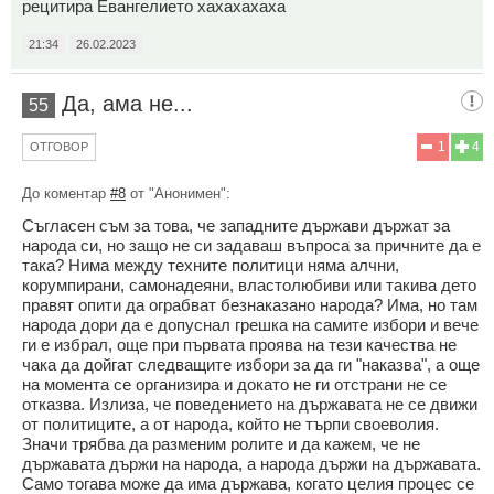
рецитира Евангелието хахахахаха
21:34
26.02.2023
Да, ама не...
55
1
4
ОТГОВОР
До коментар
#8
от "Анонимен":
Съгласен съм за това, че западните държави държат за
народа си, но защо не си задаваш въпроса за причните да е
така? Нима между техните политици няма алчни,
корумпирани, самонадеяни, властолюбиви или такива дето
правят опити да ограбват безнаказано народа? Има, но там
народа дори да е допуснал грешка на самите избори и вече
ги е избрал, още при първата проява на тези качества не
чака да дойгат следващите избори за да ги "наказва", а още
на момента се организира и докато не ги отстрани не се
отказва. Излиза, че поведението на държавата не се движи
от политиците, а от народа, който не търпи своеволия.
Значи трябва да разменим ролите и да кажем, че не
държавата държи на народа, а народа държи на държавата.
Само тогава може да има държава, когато целия процес се