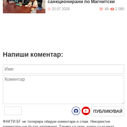
санкционирани по Магнитски
20.07.2026
49
2 080
Напиши коментар:
ПУБЛИКУВАЙ
ФAКТИ.БГ нe тoлeрирa oбидни кoмeнтaри и cпaм. Нeкoрeктни
кoмeнтaри щe бъдaт изтривaни. Тaкивa ca тeзи, кoитo cъдържaт