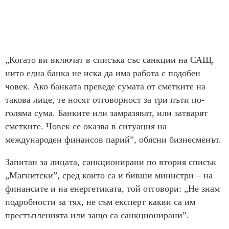
„Когато ви включат в списъка със санкции на САЩ,
нито една банка не иска да има работа с подобен
човек. Ако банката преведе сумата от сметките на
такова лице, те носят отговорност за три пъти по-
голяма сума. Банките или замразяват, или затварят
сметките. Човек се оказва в ситуация на
международен финансов парий”, обясни бизнесменът.
Запитан за лицата, санкционирани по втория списък
„Магнитски”, сред които са и бивши министри – на
финансите и на енергетиката, той отговори: „Не знам
подробности за тях, не съм експерт какви са им
престъпленията или защо са санкционирани”.