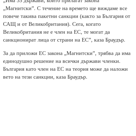
„Има 35 държави, които прилагат закона
„Магнитски”. С течение на времето ще виждаме все
повече такива пакетни санкции (както за България от
САЩ и от Великобритания). Сега, когато
Великобритания не е член на ЕС, те могат да
санкционират лица от страни на ЕС”, каза Браудър.
За да приложи ЕС закона „Магнитски”, трябва да има
единодушно решение на всички държави членки.
България като член на ЕС на теория може да наложи
вето на тези санкции, каза Браудър.