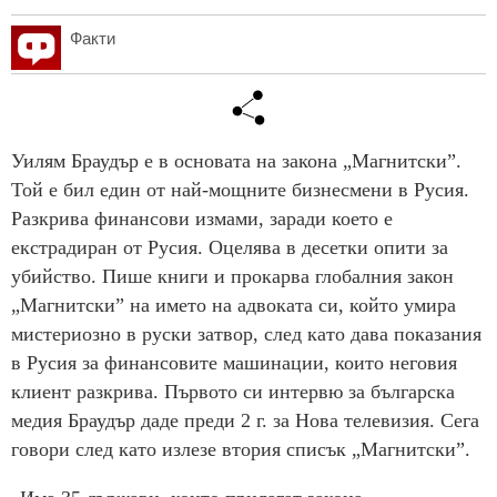
Факти
Уилям Браудър е в основата на закона „Магнитски”.
Той е бил един от най-мощните бизнесмени в Русия.
Разкрива финансови измами, заради което е
екстрадиран от Русия. Оцелява в десетки опити за
убийство. Пише книги и прокарва глобалния закон
„Магнитски” на името на адвоката си, който умира
мистериозно в руски затвор, след като дава показания
в Русия за финансовите машинации, които неговия
клиент разкрива. Първото си интервю за българска
медия Браудър даде преди 2 г. за Нова телевизия. Сега
говори след като излезе втория списък „Магнитски”.