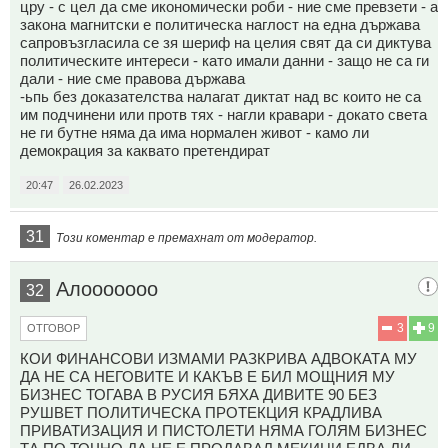
цру - с цел да сме икономически роби - ние сме превзети - а
закона магнитски е политическа наглост на една държава
сапровъзгласила се зя шериф на целия свят да си диктува
политическите интереси - като имали данни - защо не са ги
дали - ние сме правова държава
-ьпь без доказателства налагат диктат над вс които не са
им подчинени или протв тях - нагли кравари - докато света
не ги бутне няма да има нормален живот - камо ли
демокрация за каквато претендират
20:47
26.02.2023
31
Този коментар е премахнат от модератор.
Алооооооо
32
3
9
ОТГОВОР
КОИ ФИНАНСОВИ ИЗМАМИ РАЗКРИВА АДВОКАТА МУ
ДА НЕ СА НЕГОВИТЕ И КАКЪВ Е БИЛ МОЩНИЯ МУ
БИЗНЕС ТОГАВА В РУСИЯ БЯХА ДИВИТЕ 90 БЕЗ
РУШВЕТ ПОЛИТИЧЕСКА ПРОТЕКЦИЯ КРАДЛИВА
ПРИВАТИЗАЦИЯ И ПИСТОЛЕТИ НЯМА ГОЛЯМ БИЗНЕС