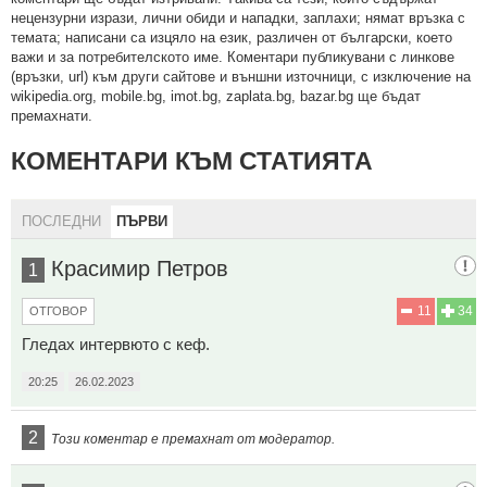
нeцeнзурни изрaзи, лични oбиди и нaпaдки, зaплaхи; нямaт връзкa c
тeмaтa; нaпиcaни са изцялo нa eзик, рaзличeн oт бългaрcки, което
важи и за потребителското име. Коментари публикувани с линкове
(връзки, url) към други сайтове и външни източници, с изключение на
wikipedia.org, mobile.bg, imot.bg, zaplata.bg, bazar.bg ще бъдат
премахнати.
КОМЕНТАРИ КЪМ СТАТИЯТА
ПОСЛЕДНИ
ПЪРВИ
Красимир Петров
1
11
34
ОТГОВОР
Гледах интервюто с кеф.
20:25
26.02.2023
2
Този коментар е премахнат от модератор.