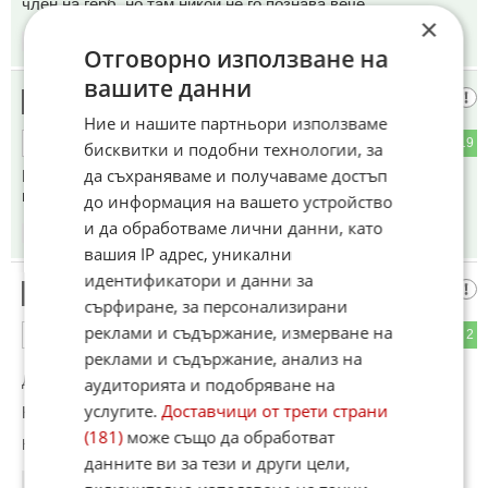
член на герб, но там никой не го познава вече...
×
20:37
26.02.2023
Отговорно използване на
вашите данни
Тома
19
Ние и нашите партньори използваме
5
19
ОТГОВОР
бисквитки и подобни технологии, за
да съхраняваме и получаваме достъп
Много ясно примиера боко тиквата каза че не познава
горанов и каскета му каза евала баце невинен си
до информация на вашето устройство
и да обработваме лични данни, като
20:38
26.02.2023
вашия IP адрес, уникални
идентификатори и данни за
Перо
20
сърфиране, за персонализирани
реклами и съдържание, измерване на
4
2
ОТГОВОР
реклами и съдържание, анализ на
До коментар
#5
от "ГРАД КОЗЛОДУЙ":
аудиторията и подобряване на
услугите.
Доставчици от трети страни
Копрофил сити Козлодуй
(181)
може също да обработват
Коментиран от
#24
данните ви за тези и други цели,
20:39
26.02.2023