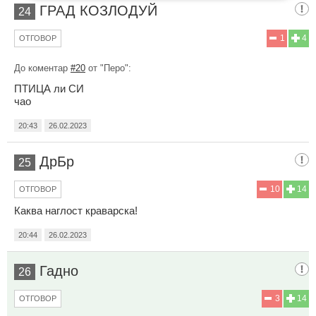
ГРАД КОЗЛОДУЙ
24
1
4
ОТГОВОР
До коментар
#20
от "Перо":
ПТИЦА ли СИ
чао
20:43
26.02.2023
ДрБр
25
10
14
ОТГОВОР
Каква наглост краварска!
20:44
26.02.2023
Гадно
26
3
14
ОТГОВОР