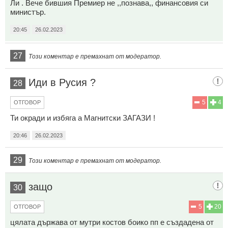
Ли . Вече бившия Премиер не ,,познава,, финансовия си
министър.
20:45
26.02.2023
27
Този коментар е премахнат от модератор.
Иди в Русия ?
28
5
4
ОТГОВОР
Ти окради и избяга а Магнитски ЗАГАЗИ !
20:46
26.02.2023
29
Този коментар е премахнат от модератор.
защо
30
5
20
ОТГОВОР
цялата държава от мутри костов боико пп е създадена от