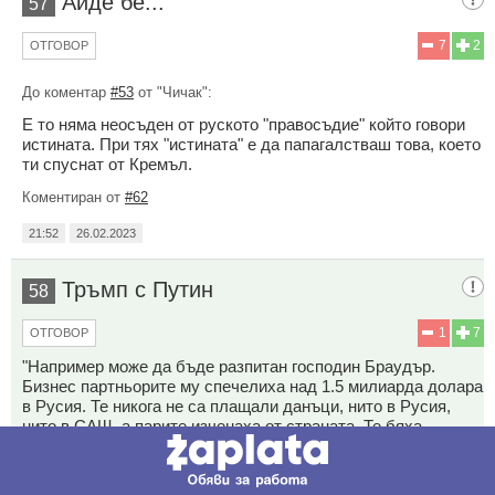
Айде бе...
57
7
2
ОТГОВОР
До коментар
#53
от "Чичак":
Е то няма неосъден от руското "правосъдие" който говори
истината. При тях "истината" е да папагалстваш това, което
ти спуснат от Кремъл.
Коментиран от
#62
21:52
26.02.2023
Тръмп с Путин
58
1
7
ОТГОВОР
"Например може да бъде разпитан господин Браудър.
Бизнес партньорите му спечелиха над 1.5 милиарда долара
в Русия. Те никога не са плащали данъци, нито в Русия,
нито в САЩ, а парите изченаха от страната. Те бяха
пренесени в САЩ. Голяма част от тях, 400 милиона долара
бяха дарени за кампанията на Хилъри Клинтън. Дарението
само по себе си може да е законно, но начинът, по който са