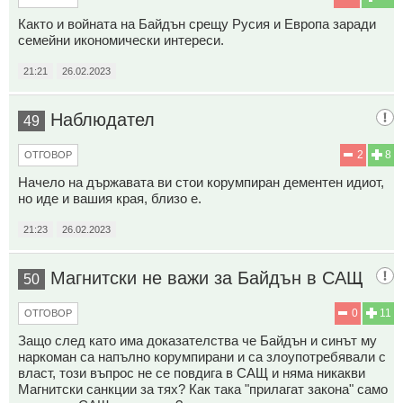
Както и войната на Байдън срещу Русия и Европа заради
семейни икономически интереси.
21:21
26.02.2023
Наблюдател
49
2
8
ОТГОВОР
Начело на държавата ви стои корумпиран дементен идиот,
но иде и вашия края, близо е.
21:23
26.02.2023
Магнитски не важи за Байдън в САЩ
50
0
11
ОТГОВОР
Защо след като има доказателства че Байдън и синът му
наркоман са напълно корумпирани и са злоупотребявали с
власт, този въпрос не се повдига в САЩ и няма никакви
Магнитски санкции за тях? Как така "прилагат закона" само