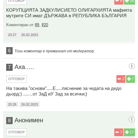
6
38
ОТГОВОР
КОРУПЦИЯТА ЗАДКУЛИСИЕТО ОЛИГАРХИЯТА мафията
мутрите СИ имат ДЪРЖАВА в РЕПУБЛИКА БЪЛГАРИЯ
Коментиран от
#9
,
#20
20:27
26.02.2023
6
Този коментар е премахнат от модератор.
Аха.....
7
2
7
ОТГОВОР
На такива "основи".....Е.....пяснение за чедата на дедо
дьорд:) ....…от ЗаД иУ Зад за всички;)
20:28
26.02.2023
Анонимен
8
7
17
ОТГОВОР