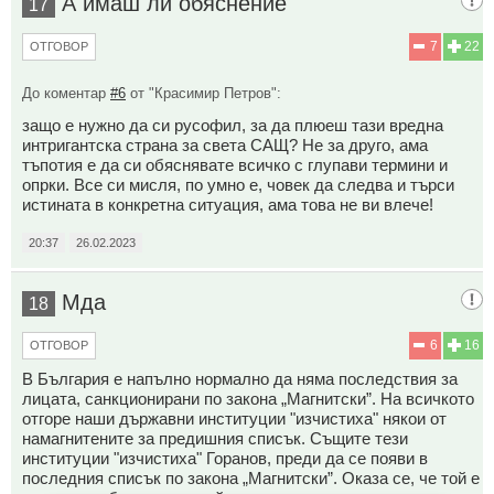
А имаш ли обяснение
17
7
22
ОТГОВОР
До коментар
#6
от "Красимир Петров":
защо е нужно да си русофил, за да плюеш тази вредна
интригантска страна за света САЩ? Не за друго, ама
тъпотия е да си обяснявате всичко с глупави термини и
опрки. Все си мисля, по умно е, човек да следва и търси
истината в конкретна ситуация, ама това не ви влече!
20:37
26.02.2023
Мда
18
6
16
ОТГОВОР
В България е напълно нормално да няма последствия за
лицата, санкционирани по закона „Магнитски”. На всичкото
отгоре наши държавни институции "изчистиха" някои от
намагнитените за предишния списък. Същите тези
институции "изчистиха" Горанов, преди да се появи в
последния списък по закона „Магнитски”. Оказа се, че той е