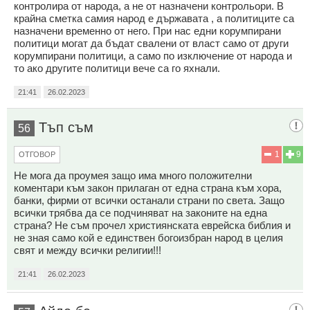
контролира от народа, а не от назначени контрольори. В
крайна сметка самия народ е държавата , а политиците са
назначени временно от него. При нас едни корумпирани
политици могат да бъдат свалени от власт само от други
корумпирани политици, а само по изключение от народа и
то ако другите политици вече са го яхнали.
21:41
26.02.2023
Тъп съм
56
1
9
ОТГОВОР
Не мога да проумея защо има много положителни
коментари към закон прилаган от една страна към хора,
банки, фирми от всички останали страни по света. Защо
всички трябва да се подчиняват на законите на една
страна? Не съм прочел християнската еврейска библия и
не зная само кой е единствен богоизбран народ в целия
свят и между всички религии!!!
21:41
26.02.2023