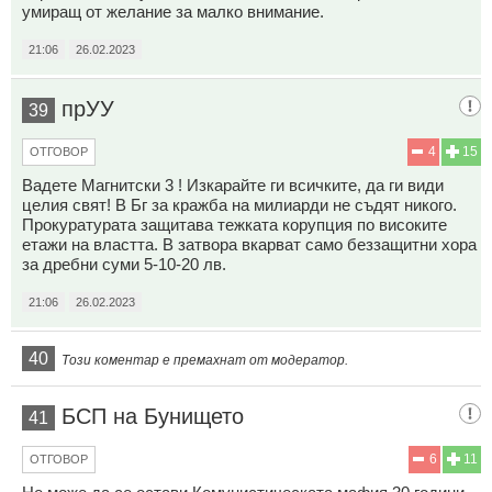
умиращ от желание за малко внимание.
21:06
26.02.2023
прУУ
39
4
15
ОТГОВОР
Вадете Магнитски 3 ! Изкарайте ги всичките, да ги види
целия свят! В Бг за кражба на милиарди не съдят никого.
Прокуратурата защитава тежката корупция по високите
етажи на властта. В затвора вкарват само беззащитни хора
за дребни суми 5-10-20 лв.
21:06
26.02.2023
40
Този коментар е премахнат от модератор.
БСП на Бунището
41
6
11
ОТГОВОР