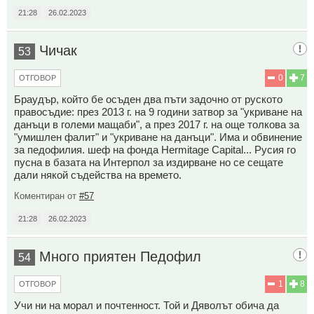
21:28
26.02.2023
Чичак
53
0
7
ОТГОВОР
Браудър, който бе осъден два пъти задочно от руското
правосъдие: през 2013 г. на 9 години затвор за "укриване на
данъци в големи мащаби", а през 2017 г. на още толкова за
"умишлен фалит" и "укриване на данъци". Има и обвинение
за педофилия. шеф на фонда Hermitage Capital... Русия го
пусна в базата на Интерпол за издирване но се сещате
дали някой съдейства на времето.
Коментиран от
#57
21:28
26.02.2023
Много приятен Педофил
54
1
8
ОТГОВОР
Учи ни на морал и почтенност. Той и Дяволът обича да