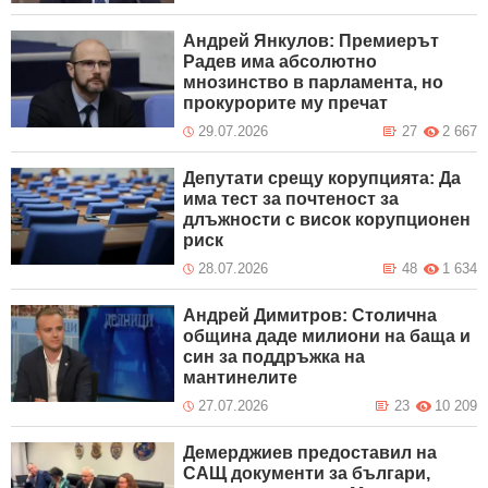
Андрей Янкулов: Премиерът
Радев има абсолютно
мнозинство в парламента, но
прокурорите му пречат
29.07.2026
27
2 667
Депутати срещу корупцията: Да
има тест за почтеност за
длъжности с висок корупционен
риск
28.07.2026
48
1 634
Андрей Димитров: Столична
община даде милиони на баща и
син за поддръжка на
мантинелите
27.07.2026
23
10 209
Демерджиев предоставил на
САЩ документи за българи,