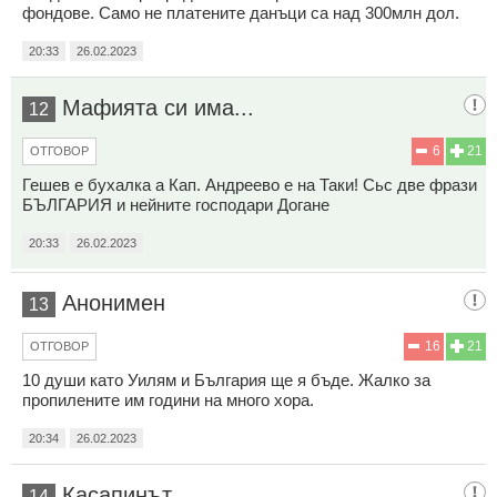
фондове. Само не платените данъци са над 300млн дол.
20:33
26.02.2023
Мафията си има...
12
6
21
ОТГОВОР
Гешев е бухалка а Кап. Андреево е на Таки! Сьс две фрази
БЪЛГАРИЯ и нейните господари Догане
20:33
26.02.2023
Анонимен
13
16
21
ОТГОВОР
10 души като Уилям и България ще я бъде. Жалко за
пропилените им години на много хора.
20:34
26.02.2023
Касапинът
14