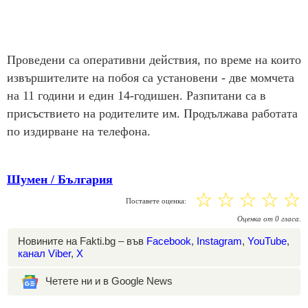
Проведени са оперативни действия, по време на които
извършителите на побоя са установени - две момчета
на 11 години и един 14-годишен. Разпитани са в
присъствието на родителите им. Продължава работата
по издирване на телефона.
Шумен / България
☆
☆
☆
☆
☆
Поставете оценка:
Оценка
от
0
гласа.
Новините на Fakti.bg – във
Facebook
,
Instagram
,
YouTube
,
канал Viber
,
X
Четете ни и в Google News