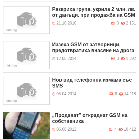
Разкриха група, укрила 2 млн. лв.
от данъци, при продажба на GSM
21.10.2016
0
2 151
Иззеха GSM от затворници,
предотвратиха внасяне на дрога
12.05.2014
0
1 392
Нов вид телефонна измама със
SMS
05.04.2014
6
14 118
„Продават” откраднат GSM на
собственика
06.08.2012
4
10 412