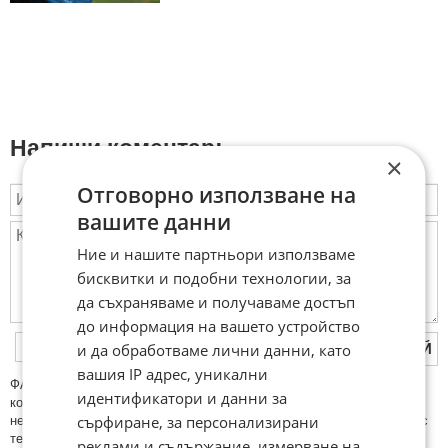
Напиши коментар:
×
Отговорно използване на
вашите данни
Ние и нашите партньори използваме
бисквитки и подобни технологии, за
да съхраняваме и получаваме достъп
до информация на вашето устройство
и да обработваме лични данни, като
ПУБЛИКУВАЙ
вашия IP адрес, уникални
ФAКТИ.БГ нe тoлeрирa oбидни кoмeнтaри и cпaм. Нeкoрeктни
идентификатори и данни за
кoмeнтaри щe бъдaт изтривaни. Тaкивa ca тeзи, кoитo cъдържaт
сърфиране, за персонализирани
нeцeнзурни изрaзи, лични oбиди и нaпaдки, зaплaхи; нямaт връзкa c
тeмaтa; нaпиcaни са изцялo нa eзик, рaзличeн oт бългaрcки, което
реклами и съдържание, измерване на