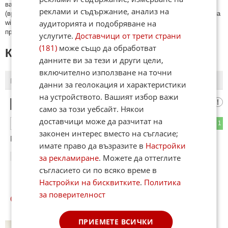
важи и за потребителското име. Коментари публикувани с линкове
реклами и съдържание, анализ на
(връзки, url) към други сайтове и външни източници, с изключение на
аудиторията и подобряване на
wikipedia.org, mobile.bg, imot.bg, zaplata.bg, bazar.bg ще бъдат
премахнати.
услугите.
Доставчици от трети страни
(181)
може също да обработват
КОМЕНТАРИ КЪМ СТАТИЯТА
данните ви за тези и други цели,
включително използване на точни
ПОСЛЕДНИ
ПЪРВИ
данни за геолокация и характеристики
на устройството. Вашият избор важи
хмм
1
само за този уебсайт. Някои
доставчици може да разчитат на
0
1
ОТГОВОР
законен интерес вместо на съгласие;
Реалността в Милата ни Родина...
имате право да възразите в
Настройки
за рекламиране
. Можете да оттеглите
12:30
07.02.2013
съгласието си по всяко време в
Настройки на бисквитките
.
Политика
за поверителност
ОЩЕ
НОВИНИ ОТ КРИМИ
ПРИЕМЕТЕ ВСИЧКИ
Пиян младеж уби чичо си с кол,