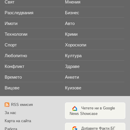
Свят
Мнения
Разследвания
Бизнес
Имоти
Авто
Технологии
Крими
Спорт
Хороскопи
Любопитно
Култура
Конфликт
Здраве
Времето
Анкети
Вицове
Куизове
RSS емисия
Четете ни в Google
За нас
News Showcase
Карта на сайта
Добавете Факти.БГ
Работа