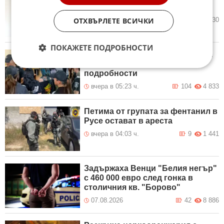
докато спи
ОТХВЪРЛЕТЕ ВСИЧКИ
вчера в 19:21 ч.
22
2 530
ПОКАЖЕТЕ ПОДРОБНОСТИ
Убийството на Младежкия хълм
в Пловдив: Зловещи
подробности
вчера в 05:23 ч.
104
4 833
Петима от групата за фентанил в
Русе остават в ареста
вчера в 04:03 ч.
9
1 441
Задържаха Венци "Белия негър"
с 460 000 евро след гонка в
столичния кв. "Борово"
07.08.2026
42
8 886