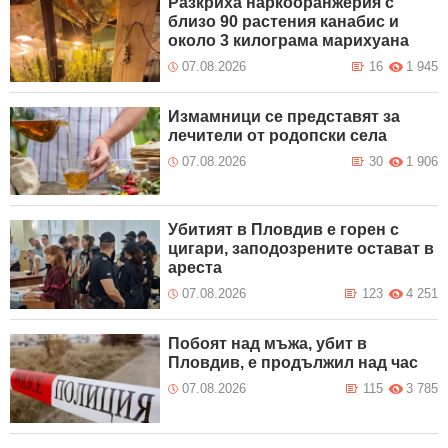
Разкриха наркооранжерия с
близо 90 растения канабис и
около 3 килограма марихуана
07.08.2026
16
1 945
Измамници се представят за
лечители от родопски села
07.08.2026
30
1 906
Убитият в Пловдив е горен с
цигари, заподозрените остават в
ареста
07.08.2026
123
4 251
Побоят над мъжа, убит в
Пловдив, е продължил над час
07.08.2026
115
3 785