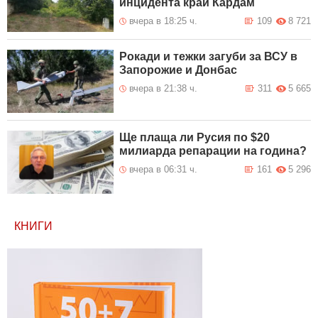
инцидента край Кардам
вчера в 18:25 ч.
109
8 721
Рокади и тежки загуби за ВСУ в
Запорожие и Донбас
вчера в 21:38 ч.
311
5 665
Ще плаща ли Русия по $20
милиарда репарации на година?
вчера в 06:31 ч.
161
5 296
КНИГИ