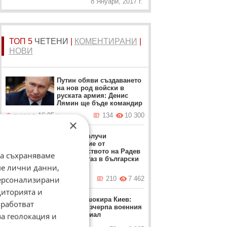
8 Януари, 2017 г.
ТОП 5
ЧЕТЕНИ
|
КОМЕНТИРАНИ
|
НОВИ
Путин обяви създаването
на нов род войски в
руската армия: Денис
Лямин ще бъде командир
вчера в 16:05 ч.
134
10 300
×
Турция получи
разрешение от
правителството на Радев
да съхраняваме
да търси газ в български
ме лични данни,
води
персонализирани
вчера в 15:07 ч.
210
7 462
диторията и
Залужни шокира Киев:
работват
Украйна изчерпа военния
си потенциал
за геолокация и