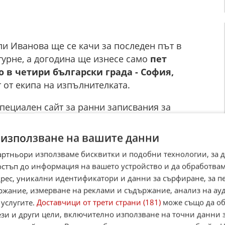
ли Иванова ще се качи за последен път в
урне, а догодина ще изнесе само
пет
 в четири български града - София,
т от екипа на изпълнителката.
специален сайт за ранни записвания за
алите се в него ще получат достъп до
останалите почитатели в страната.
През 2027-
 използване на вашите данни
едстави нови проекти и събития,
артньори използваме бисквитки и подобни технологии, за 
ейност.
остъп до информация на вашето устройство и да обработва
адрес, уникални идентификатори и данни за сърфиране, за 
ржание, измерване на реклами и съдържание, анализ на ау
 услугите.
Доставчици от трети страни (181)
може също да об
ези и други цели, включително използване на точни данни 