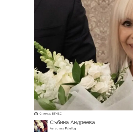
Снимка: БГНЕС
Събина Андреева
Автор във Fakti.bg