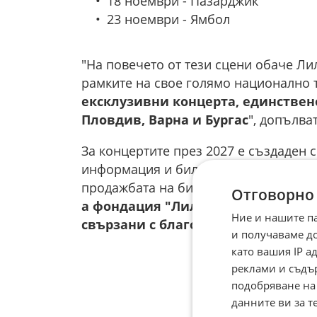
18 ноември - Пазарджик
23 ноември - Ямбол
"На повечето от тези сцени обаче Ли
рамките на свое голямо национално т
ексклузивни концерта, единствено
Пловдив, Варна и Бургас
", допълва
За концертите през 2027 е създаден 
информация и билети, като регистрир
продажбата на билети 24 часа преди 
Отговорно
а фондация "Лили Иванова" ще пр
Ние и нашите п
свързани с благотворителната ѝ д
и получаваме д
като вашия IP 
реклами и съдъ
подобряване на
данните ви за т