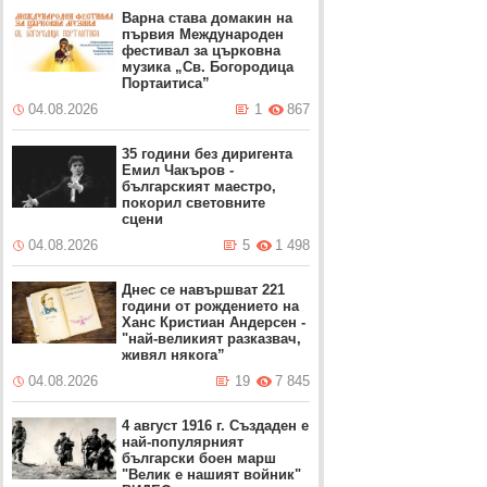
Варна става домакин на
първия Международен
фестивал за църковна
музика „Св. Богородица
Портаитиса”
04.08.2026
1
867
35 години без диригента
Емил Чакъров -
българският маестро,
покорил световните
сцени
04.08.2026
5
1 498
Днес се навършват 221
години от рождението на
Ханс Кристиан Андерсен -
"най-великият разказвач,
живял някога”
04.08.2026
19
7 845
4 август 1916 г. Създаден е
най-популярният
български боен марш
"Велик е нашият войник"