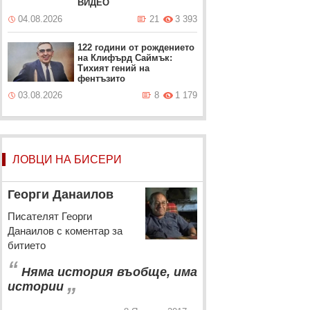
ВИДЕО
04.08.2026
21
3 393
122 години от рождението
на Клифърд Саймък:
Тихият гений на
фентъзито
03.08.2026
8
1 179
ЛОВЦИ НА БИСЕРИ
Георги Данаилов
Писателят Георги
Данаилов с коментар за
битието
“
Няма история въобще, има
„
истории