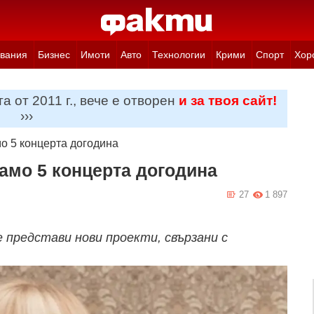
вания
Бизнес
Имоти
Авто
Технологии
Крими
Спорт
Хор
а от 2011 г., вече е отворен
и за твоя сайт!
›››
о 5 концерта догодина
амо 5 концерта догодина
27
1 897
 представи нови проекти, свързани с