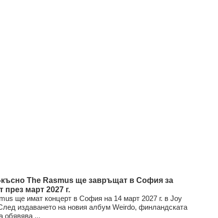
по-късно The Rasmus ще завръщат в София за
 през март 2027 г.
mus ще имат концерт в София на 14 март 2027 г. в Joy
. След издаването на новия албум Weirdo, финландската
а обявява ...