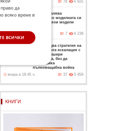
Някои
днес в 05:49 ч.
78
6 925
 право да
BMW намалява
по всяко време в
значително моделната си
гама. Ето кои модели
отпадат
вчера в 20:20 ч.
7
6 238
ТЕ ВСИЧКИ
Иран следва стратегия на
пресметната ескалация с
цел да разшири
конфликта, без да
предизвика
пълномащабна война
вчера в 18:45 ч.
37
5 459
КНИГИ