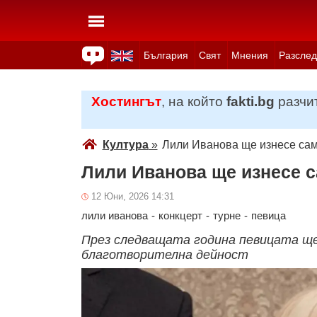
България
Свят
Мнения
Разслед
Здраве
Времето
Анкети
Вицове
Куизове
Хостингът
, на който
fakti.bg
разчит
Култура
»
Лили Иванова ще изнесе сам
Лили Иванова ще изнесе с
12 Юни, 2026 14:31
лили иванова
-
конкцерт
-
турне
-
певица
През следващата година певицата ще
благотворителна дейност