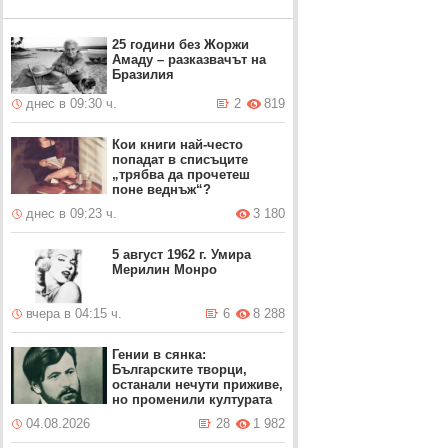
25 години без Жоржи
Амаду – разказвачът на
Бразилия
днес в 09:30 ч.
2
819
Кои книги най-често
попадат в списъците
„трябва да прочетеш
поне веднъж“?
днес в 09:23 ч.
3 180
5 август 1962 г. Умира
Мерилин Монро
вчера в 04:15 ч.
6
8 288
Гении в сянка:
Българските творци,
останали нечути приживе,
но променили културата
04.08.2026
28
1 982