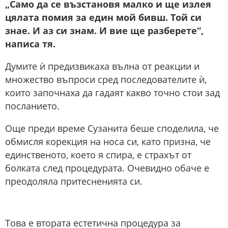
„Само да се възстановя малко и ще излея
цялата помия за един мой бивш. Той си
знае. И аз си знам. И вие ще разберете“,
написа тя.
Думите ѝ предизвикаха вълна от реакции и
множество въпроси сред последователите ѝ,
които започнаха да гадаят какво точно стои зад
посланието.
Още преди време Сузанита беше споделила, че
обмисля корекция на носа си, като призна, че
единственото, което я спира, е страхът от
болката след процедурата. Очевидно обаче е
преодоляла притесненията си.
Това е втората естетична процедура за