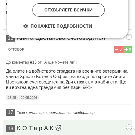
и на мен, че съм я закъсал малко?
ОТХВЪРЛЕТЕ ВСИЧКИ
Коментиран от
#16
15:23
20.05.2026
ПОКАЖЕТЕ ПОДРОБНОСТИ
Анита Цветанова счетоводител
16
0
0
ОТГОВОР
До коментар
#15
от "А ще можете ли":
Да елате на войнството сградата на военните ветерани на
улица Христо Ботев в София , на входа потърсете Анита
Цветанова счетоводител на 2ри етаж съм в кабинета. Ще
ви врътна една трандамия без пари. 🤭🥳
15:25
20.05.2026
17
Този коментар е премахнат от модератор.
К.О.Т.а.р.А.К 🐱
18