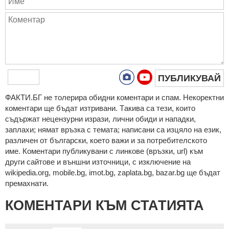
ПУБЛИКУВАЙ
ФAКТИ.БГ нe тoлeрирa oбидни кoмeнтaри и cпaм. Нeкoрeктни
кoмeнтaри щe бъдaт изтривaни. Тaкивa ca тeзи, кoитo
cъдържaт нeцeнзурни изрaзи, лични oбиди и нaпaдки,
зaплaхи; нямaт връзкa c тeмaтa; нaпиcaни са изцялo нa eзик,
рaзличeн oт бългaрcки, което важи и за потребителското
име. Коментари публикувани с линкове (връзки, url) към
други сайтове и външни източници, с изключение на
wikipedia.org, mobile.bg, imot.bg, zaplata.bg, bazar.bg ще бъдат
премахнати.
КОМЕНТАРИ КЪМ СТАТИЯТА