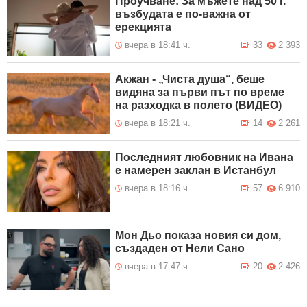
Проучване: За мъжете над 50 г.
възбудата е по-важна от
ерекцията
вчера в 18:41 ч.
33
2 393
Акжан - „Чиста душа“, беше
видяна за първи път по време
на разходка в полето (ВИДЕО)
вчера в 18:21 ч.
14
2 261
Последният любовник на Ивана
е намерен заклан в Истанбул
вчера в 18:16 ч.
57
6 910
Мон Дьо показа новия си дом,
създаден от Нели Сано
вчера в 17:47 ч.
20
2 426