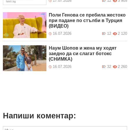
17.07.2026
12
3 905
Поли Генова се пребила жестоко
при падане по стълби в Турция
(ВИДЕО)
16.07.2026
12
2 120
Наум Шопов и жена му ходят
заедно да си слагат ботокс
(СНИМКА)
16.07.2026
32
2 260
Напиши коментар: