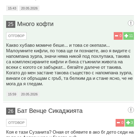
15:43
20.05.2026
Много кофти
25
0
11
ОТГОВОР
Какво хубаво момиче беше... и това се окепази...
Малоумните кифли, по това ще ги познаете, ако я видите с
напомпана зурла, значи няма никой под похлупака, такива
са комплексираните кифли и биха стъжнили живота на
всеки с когото се забъркат... бягайте далече от такива.
Когато до мен застане такова същество с напомпана зурла,
винаги се обръщам с гръб, та белким да и стане ясно, че не
мога да я гледам.
15:59
20.05.2026
Бат Венце Сикаджията
26
0
3
ОТГОВОР
Коя е тази Сузанита? Оная от обявите в ако бг дето седи на