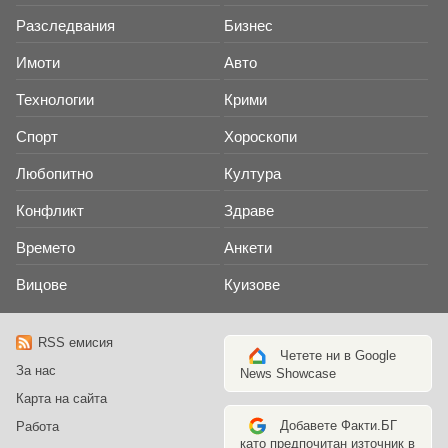
Разследвания
Бизнес
Имоти
Авто
Технологии
Крими
Спорт
Хороскопи
Любопитно
Култура
Конфликт
Здраве
Времето
Анкети
Вицове
Куизове
RSS емисия
Четете ни в Google
За нас
News Showcase
Карта на сайта
Добавете Факти.БГ
Работа
като предпочитан източник в