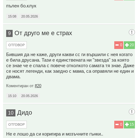
пълен бо.клук
15:08
20.05.2026
От друго ме е страх
9
0
20
ОТГОВОР
Бившия да не каже, други какви сс ги вършили с нея когато
е била друсана. Тази е единствената ни "звезда" за която
се знае че е спала с повече отколкото самата тя знае. Даже
се носят легенди, как заедно с мама, са оправяли не един и
двама.
Коментиран от
#20
15:10
20.05.2026
Дидо
10
0
15
ОТГОВОР
Не е лошо да си коригира и мозъчните гънки..