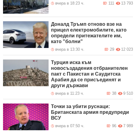
вчера в 18:23 ч.
111
13 793
Доналд Тръмп отново взе на
прицел електромобилите, като
определи притежателите им,
като "болни"
вчера в 13:30 ч.
29
12 023
Турция иска към
новосъздадения отбранителен
пакт с Пакистан и Саудитска
Арабия да се присъединят и
други държави
вчера в 11:23 ч.
38
9 510
Точки за убити руснаци:
Британската армия предупреди
ВСУ
вчера в 07:50 ч.
96
7 989