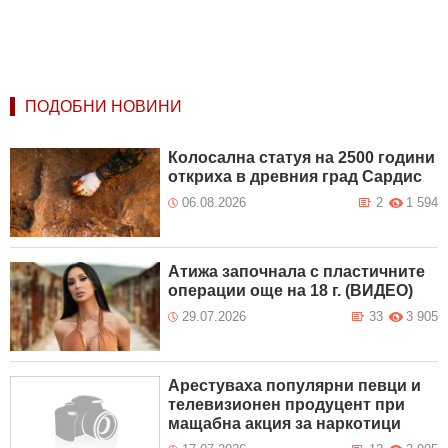
ПОДОБНИ НОВИНИ
Колосална статуя на 2500 години
откриха в древния град Сардис
06.08.2026
2
1 594
Атижа започнала с пластичните
операции още на 18 г. (ВИДЕО)
29.07.2026
33
3 905
Арестуваха популярни певци и
телевизионен продуцент при
мащабна акция за наркотици