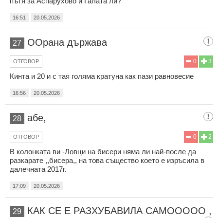
пътя за Аспарухово и Галата ли?
16:51
20.05.2026
ООрана държава
27
0
3
ОТГОВОР
Кинта и 20 и с тая голяма кратуна как пази равновесие
16:56
20.05.2026
абе,
28
0
2
ОТГОВОР
В колонката ви -Ловци на бисери няма ли най-после да
разкарате ,,бисера,, на това същество което е изръсила в
далечната 2017г.
17:09
20.05.2026
КАК СЕ Е РАЗХУБАВИЛА САМООООО ,
29