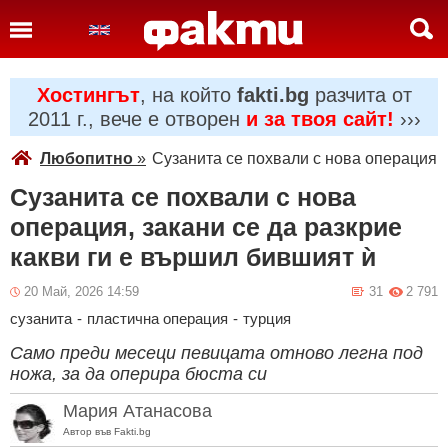
Хостингът
, на който
fakti.bg
разчита от
2011 г., вече е отворен
и за твоя сайт!
›››
Любопитно
»
Сузанита се похвали с нова операция, 
Сузанита се похвали с нова
операция, закани се да разкрие
какви ги е вършил бившият ѝ
20 Май, 2026 14:59
31
2 791
сузанита
-
пластична операция
-
турция
Само преди месеци певицата отново легна под
ножа, за да оперира бюста си
Мария Атанасова
Автор във Fakti.bg