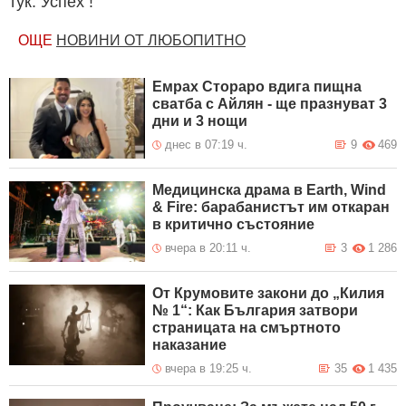
тук. Успех !
ОЩЕ
НОВИНИ ОТ ЛЮБОПИТНО
Емрах Стораро вдига пищна
сватба с Айлян - ще празнуват 3
дни и 3 нощи
днес в 07:19 ч.
9
469
Медицинска драма в Earth, Wind
& Fire: барабанистът им откаран
в критично състояние
вчера в 20:11 ч.
3
1 286
От Крумовите закони до „Килия
№ 1“: Как България затвори
страницата на смъртното
наказание
вчера в 19:25 ч.
35
1 435