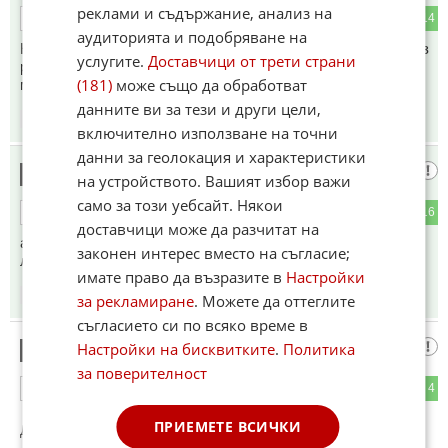
реклами и съдържание, анализ на
0
14
ОТГОВОР
аудиторията и подобряване на
Нездравата верига започва с глупави фенове, минава през
услугите.
Доставчици от трети страни
разглезени отроци и завършва при алчни хирурзи. Земята
(181)
може също да обработват
може и без трите части!
данните ви за тези и други цели,
15:22
20.05.2026
включително използване на точни
данни за геолокация и характеристики
На това чело
14
на устройството. Вашият избор важи
само за този уебсайт. Някои
0
16
ОТГОВОР
доставчици може да разчитат на
американците могат да си паркират самолетите вместо на
законен интерес вместо на съгласие;
летището в Кофия
имате право да възразите в
Настройки
15:22
20.05.2026
за рекламиране
. Можете да оттеглите
съгласието си по всяко време в
А ще можете ли
Настройки на бисквитките
.
Политика
15
за поверителност
0
4
ОТГОВОР
ПРИЕМЕТЕ ВСИЧКИ
До коментар
#7
от "Анита Цветанова счетоводител":