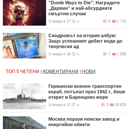
"Dumb Ways to Die": Наградите
„Дарвин“ и най-абсурдните
смъртни случаи
вчера в 17:11 ч.
6
1 710
Синдромът на втория албум:
Защо успешният дебют води до
творчески ад
вчера в 16:31 ч.
7
1 009
ТОП 5
ЧЕТЕНИ
|
КОМЕНТИРАНИ
|
НОВИ
Германски военен транспортен
кораб, потънал през 1942 г., беше
открит в Баренцово море
вчера в 12:27 ч.
3
14 625
Москва порази немски завод и
енергийни обекти