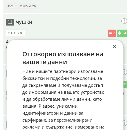
15:13
20.05.2026
чушки
11
2
14
ОТГОВОР
А кога ще се подложи на операция не на носа си,а
×
нагъзаси?!
Отговорно използване на
15:13
20.05.2026
вашите данни
Ние и нашите партньори използваме
Учуден
12
бисквитки и подобни технологии, за
да съхраняваме и получаваме достъп
0
18
ОТГОВОР
до информация на вашето устройство
Бате, тая какви кюнци е поемала без страх, а от една лека
процедура се е уплашила.
и да обработваме лични данни, като
вашия IP адрес, уникални
15:14
20.05.2026
идентификатори и данни за
сърфиране, за персонализирани
Авторски
13
реклами и съдържание, измерване на