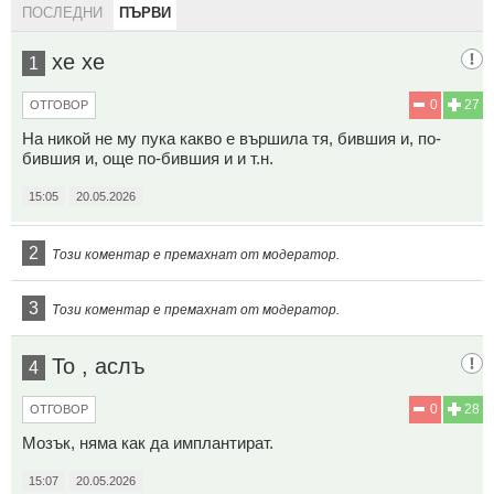
ПОСЛЕДНИ
ПЪРВИ
хе хе
1
0
27
ОТГОВОР
На никой не му пука какво е вършила тя, бившия и, по-
бившия и, още по-бившия и и т.н.
15:05
20.05.2026
2
Този коментар е премахнат от модератор.
3
Този коментар е премахнат от модератор.
То , аслъ
4
0
28
ОТГОВОР
Мозък, няма как да имплантират.
15:07
20.05.2026