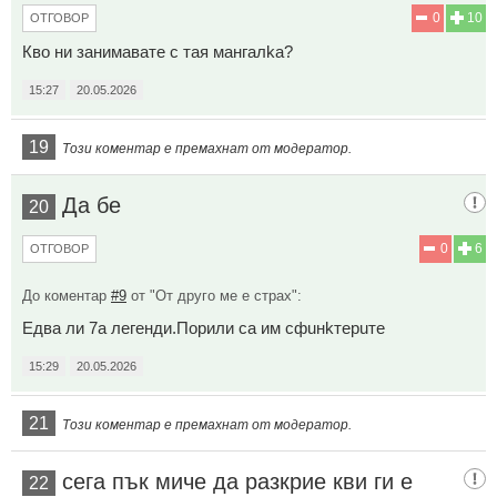
0
10
ОТГОВОР
Кво ни занимавате с тая мaнгaлka?
15:27
20.05.2026
19
Този коментар е премахнат от модератор.
Да бе
20
0
6
ОТГОВОР
До коментар
#9
от "От друго ме е страх":
Едва ли 7а легенди.Порили са им сфuнkтepuте
15:29
20.05.2026
21
Този коментар е премахнат от модератор.
сега пък миче да разкрие кви ги е
22