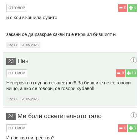
0
4
ОТГОВОР
и с кои вършила сузито
закани се да разкрие какви ги е вършил бившият ѝ
15:33
20.05.2026
Пич
23
0
10
ОТГОВОР
Невероятно глупаво същество!!! За бившите не се говори
нищо, а ако се говори, се говори хубаво!!!
15:39
20.05.2026
Ме боли осветителното тяло
24
0
3
ОТГОВОР
И нас кво ни грее тва?