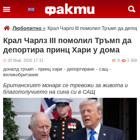
Любопитно
»
Крал Чарлз III помолил Тръмп да депор
Крал Чарлз III помолил Тръмп да
депортира принц Хари у дома
20 Май, 2026 17:31
9
3 369
доналд тръмп
-
принц хари
-
депортиране
-
сащ
-
великобритания
Британският монарх се тревожи за живота и
благополучието на сина си в САЩ