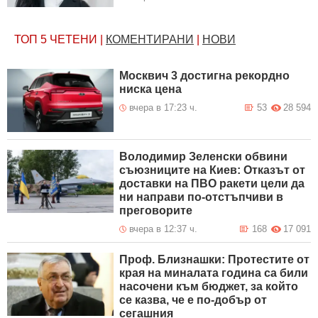
ТОП 5
ЧЕТЕНИ
|
КОМЕНТИРАНИ
|
НОВИ
Москвич 3 достигна рекордно
ниска цена
вчера в 17:23 ч.
53
28 594
Володимир Зеленски обвини
съюзниците на Киев: Отказът от
доставки на ПВО ракети цели да
ни направи по-отстъпчиви в
преговорите
вчера в 12:37 ч.
168
17 091
Проф. Близнашки: Протестите от
края на миналата година са били
насочени към бюджет, за който
се казва, че е по-добър от
сегашния