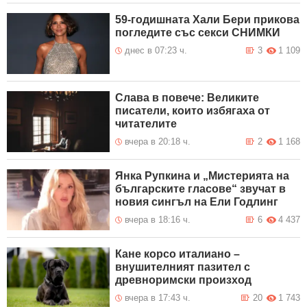
59-годишната Хали Бери прикова
погледите със секси СНИМКИ
днес в 07:23 ч.
3
1 109
Слава в повече: Великите
писатели, които избягаха от
читателите
вчера в 20:18 ч.
2
1 168
Янка Рупкина и „Мистерията на
българските гласове“ звучат в
новия сингъл на Ели Годлинг
вчера в 18:16 ч.
6
4 437
Кане корсо италиано –
внушителният пазител с
древноримски произход
вчера в 17:43 ч.
20
1 743