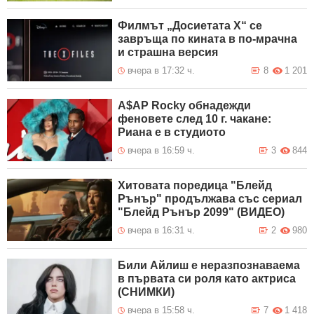
Филмът „Досиетата Х“ се
завръща по кината в по-мрачна
и страшна версия
вчера в 17:32 ч.
8
1 201
A$AP Rocky обнадежди
феновете след 10 г. чакане:
Риана е в студиото
вчера в 16:59 ч.
3
844
Хитовата поредица "Блейд
Рънър" продължава със сериал
"Блейд Рънър 2099" (ВИДЕО)
вчера в 16:31 ч.
2
980
Били Айлиш е неразпознаваема
в първата си роля като актриса
(СНИМКИ)
вчера в 15:58 ч.
7
1 418