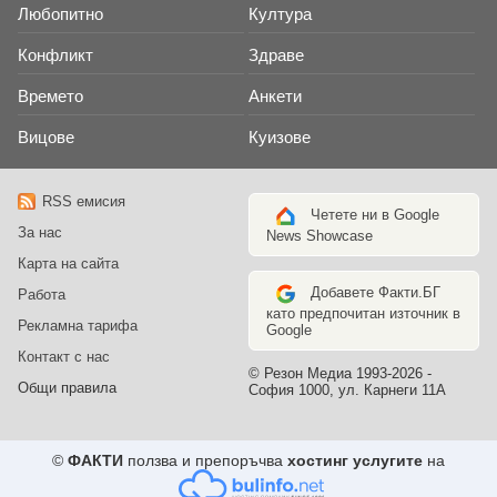
Любопитно
Култура
Конфликт
Здраве
Времето
Анкети
Вицове
Куизове
RSS емисия
Четете ни в Google
За нас
News Showcase
Карта на сайта
Добавете Факти.БГ
Работа
като предпочитан източник в
Рекламна тарифа
Google
Контакт с нас
© Резон Медиа 1993-2026 -
Общи правила
София 1000, ул. Карнеги 11А
©
ФАКТИ
ползва и препоръчва
хостинг услугите
на