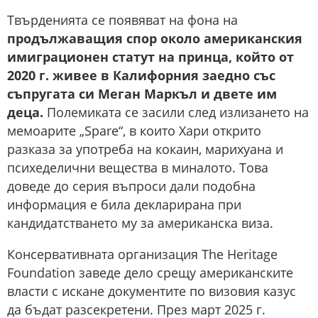
Твърденията се появяват на фона на
продължаващия спор около американския
имиграционен статут на принца, който от
2020 г. живее в Калифорния заедно със
съпругата си Меган Маркъл и двете им
деца.
Полемиката се засили след излизането на
мемоарите „Spare“, в които Хари открито
разказа за употреба на кокаин, марихуана и
психеделични вещества в миналото. Това
доведе до серия въпроси дали подобна
информация е била декларирана при
кандидатстването му за американска виза.
Консервативната организация The Heritage
Foundation заведе дело срещу американските
власти с искане документите по визовия казус
да бъдат разсекретени. През март 2025 г.