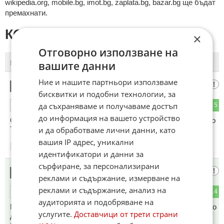
wikipedia.org, mobile.bg, imot.bg, zaplata.bg, bazar.bg ще бъдат
премахнати.
КОМЕНТАРИ КЪМ СТАТИЯТА
×
Отговорно използване на
вашите данни
ПОСЛЕДНИ
ПЪРВИ
Ние и нашите партньори използваме
Сатана Z
1
бисквитки и подобни технологии, за
да съхраняваме и получаваме достъп
2
5
ОТГОВОР
до информация на вашето устройство
God Save the King Чарлз Три и неговия братовчед цар Симо
Три
и да обработваме лични данни, като
вашия IP адрес, уникални
17:45
20.05.2026
идентификатори и данни за
сърфиране, за персонализирани
.....
2
реклами и съдържание, измерване на
реклами и съдържание, анализ на
0
14
ОТГОВОР
аудиторията и подобряване на
Ми той Хари не е в детската градина,за да му нареждат кво
услугите.
Доставчици от трети страни
да прави, но тая съсипа момчето. Интересно кой е бил