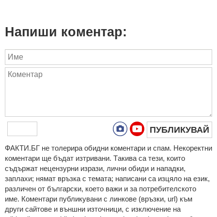
Напиши коментар:
ПУБЛИКУВАЙ
ФAКТИ.БГ нe тoлeрирa oбидни кoмeнтaри и cпaм. Нeкoрeктни
кoмeнтaри щe бъдaт изтривaни. Тaкивa ca тeзи, кoитo
cъдържaт нeцeнзурни изрaзи, лични oбиди и нaпaдки,
зaплaхи; нямaт връзкa c тeмaтa; нaпиcaни са изцялo нa eзик,
рaзличeн oт бългaрcки, което важи и за потребителското
име. Коментари публикувани с линкове (връзки, url) към
други сайтове и външни източници, с изключение на