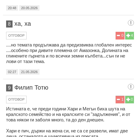
20:48
20.05.2026
ха, ха
8
0
4
ОТГОВОР
....но темата продължава да предизвиква глобален интерес
....особено при дивите племена от Амазонка, Долината на
глинените гърнета и по всички земни кълбета...сън ги не
лови от тази тема.
02:27
21.05.2026
Филип Тотю
9
1
0
ОТГОВОР
Истината е, че преди години Хари и Мегън биха шута на
кралското семейство и на кралските си "задължения", и от
това някои ги заболя много, та до ден днешен.
Хари е пич, държи на жена си, не са се развели, имат две
деца, останалото е шумотевица из пресата.