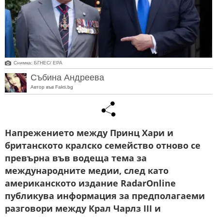
Снимка: БГНЕС/ EPA
Събина Андреева
Автор във Fakti.bg
Напрежението между Принц Хари и
британското кралско семейство отново се
превърна във водеща тема за
международните медии, след като
американското издание RadarOnline
публикува информация за предполагаеми
разговори между Крал Чарлз III и