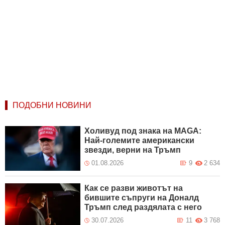
ПОДОБНИ НОВИНИ
Холивуд под знака на MAGA:
Най-големите американски
звезди, верни на Тръмп
01.08.2026
9
2 634
Как се разви животът на
бившите съпруги на Доналд
Тръмп след раздялата с него
30.07.2026
11
3 768