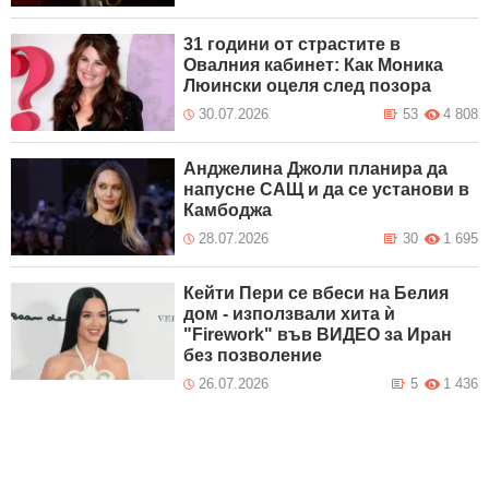
31 години от страстите в
Овалния кабинет: Как Моника
Люински оцеля след позора
30.07.2026
53
4 808
Анджелина Джоли планира да
напусне САЩ и да се установи в
Камбоджа
28.07.2026
30
1 695
Кейти Пери се вбеси на Белия
дом - използвали хита ѝ
"Firework" във ВИДЕО за Иран
без позволение
26.07.2026
5
1 436