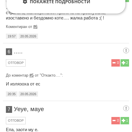
ПОКАЖЕТЕ ПОДРОБНОСТИ
…Желязната Лейди и Кралица Елизабет не управляват
страната, малобритания прилича на проскубано,
изоставено и бездомно коте…. жалка работа ;( !
Коментиран от
#6
19:57
20.05.2026
.....
6
0
2
ОТГОВОР
До коментар
#5
от "Откакто….":
И излязоха от ес
20:35
20.05.2026
Уеуе, мауе
7
0
1
ОТГОВОР
Епа, заоти му е.