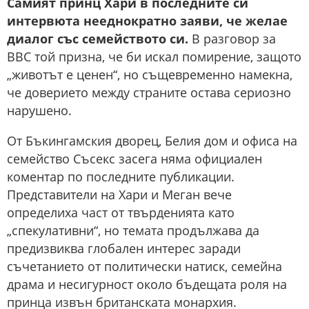
Самият принц Хари в последните си
интервюта нееднократно заяви, че желае
диалог със семейството си.
В разговор за
BBC той призна, че би искал помирение, защото
„животът е ценен“, но същевременно намекна,
че доверието между страните остава сериозно
нарушено.
От Бъкингамския дворец, Белия дом и офиса на
семейство Съсекс засега няма официален
коментар по последните публикации.
Представители на Хари и Меган вече
определиха част от твърденията като
„спекулативни“, но темата продължава да
предизвиква глобален интерес заради
съчетанието от политически натиск, семейна
драма и несигурност около бъдещата роля на
принца извън британската монархия.