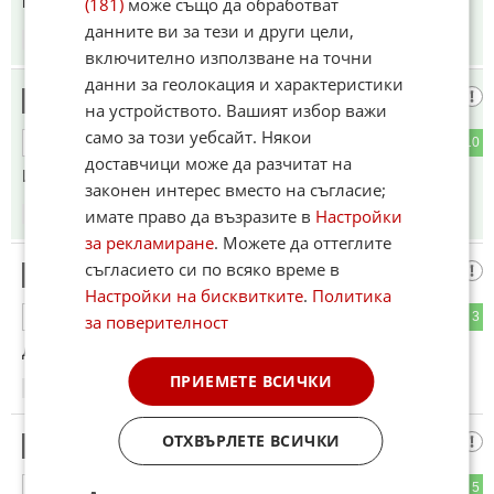
против тоя брак,🤔 за да има такива драми.
(181)
може също да обработват
данните ви за тези и други цели,
17:50
20.05.2026
включително използване на точни
данни за геолокация и характеристики
Ме боли осветителното тяло
3
на устройството. Вашият избор важи
само за този уебсайт. Някои
0
10
ОТГОВОР
доставчици може да разчитат на
И нас кво ни грее тва?
законен интерес вместо на съгласие;
имате право да възразите в
Настройки
17:59
20.05.2026
за рекламиране
. Можете да оттеглите
съгласието си по всяко време в
Бат Венце Сикаджията
4
Настройки на бисквитките
.
Политика
0
3
ОТГОВОР
за поверителност
Да ви има проблемите.
ПРИЕМЕТЕ ВСИЧКИ
18:25
20.05.2026
ОТХВЪРЛЕТЕ ВСИЧКИ
Откакто….
5
0
5
ОТГОВОР