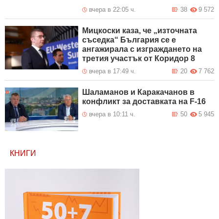
вчера в 22:05 ч.
38
9 572
Мицкоски каза, че „източната
съседка“ България се е
ангажирала с изграждането на
третия участък от Коридор 8
вчера в 17:49 ч.
20
7 762
Шаламанов и Каракачанов в
конфликт за доставката на F-16
вчера в 10:11 ч.
50
5 945
КНИГИ