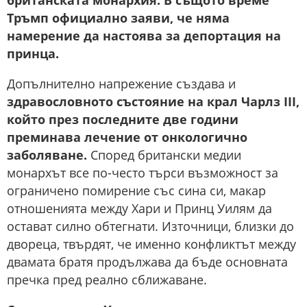
британската монархия. В същото време
Тръмп официално заяви, че няма
намерение да настоява за депортация на
принца.
Допълнително напрежение създава и
здравословното състояние на крал Чарлз III,
който през последните две години
преминава лечение от онкологично
заболяване.
Според британски медии
монархът все по-често търси възможност за
ограничено помирение със сина си, макар
отношенията между Хари и Принц Уилям да
остават силно обтегнати. Източници, близки до
двореца, твърдят, че именно конфликтът между
двамата братя продължава да бъде основната
пречка пред реално сближаване.