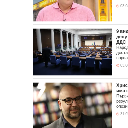
03.0
9 ви
депу
ДДС
Народ
доста
парла
03.0
Хрис
има 
Първи
резул
опозиц
31.0