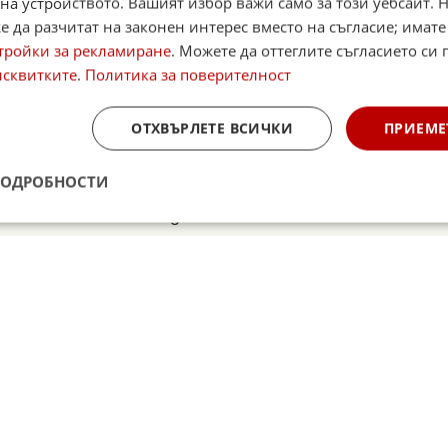
на устройството. Вашият избор важи само за този уебсайт. 
☆
☆
☆
☆
 да разчитат на законен интерес вместо на съгласие; имате
Поставете оценка:
тройки за рекламиране
. Можете да оттеглите съгласието си 
Оценка
2.3
от
40
глас
исквитките
.
Политика за поверителност
,
Instagram
,
YouTube
,
канал Viber
,
X
ОТХВЪРЛЕТЕ ВСИЧКИ
ПРИЕМЕ
case
Alerts
ПОДРОБНОСТИ
итан източник в Google