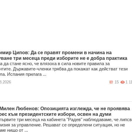
имир Ципов: Да се правят промени в начина на
уване три месеца преди изборите не е добра практика
а да стане ясно, че влязоха в сила новите правила за
нтите. Държавите-членки трябва да покажат как действат тези
ла. Испания прилага ...
8.2026
15
1 1
 Милен Любенов: Опозицията изглежда, че не проявява
рес към президентските избори, освен на думи
първите три месеца на кабинета "Радев" наблюдаваме, че липсв
визия за управление. Решават се определени ситуация, но не
ме нищо от ...