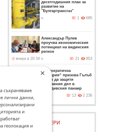
десетгодишния план за
развитие на
"Булгартрансгаз"
вчера в 21:09 ч.
1
685
Александър Пулев
проучва икономическия
потенциал на видинския
регион
вчера в 20:34 ч.
21
853
×
„Демократична
в
България“ призова Гълъб
Донев да защити
държавния дял в
Пловдивския панаир
да съхраняваме
вчера в 20:22 ч.
13
2 236
ме лични данни,
персонализирани
диторията и
работват
ЛОВЦИ НА БИСЕРИ
за геолокация и