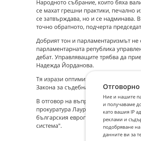
Народното събрание, които бяха вали
се махат грешни практики, печално и
се затвърждава, но и се надминава. 
точно обратното, подчерта председат
Добрият тон и парламентаризмът не с
парламентарната република управлени
дебат. Управляващите трябва да при
Надежда Йорданова.
Тя изрази оптимизъм, че ще бъдат и
Отговорно
Закона за съдебната власт и избор н
Ние и нашите п
В отговор на въпрос Йорданова опре
и получаваме д
прокуратура Лаура Кьовеши в "120 ми
като вашия IP 
българския европрокурор Теодора Ге
реклами и съдъ
система".
подобряване на
данните ви за т