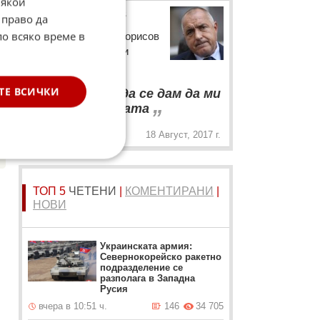
Някои
☆
Бойко Борисов
 право да
по всяко време в
Премиерът Бойко Борисов
а.
за политическото си
бъдеще
“
ТЕ ВСИЧКИ
Няма лесно да се дам да ми
„
отрежат главата
18 Август, 2017 г.
ТОП 5
ЧЕТЕНИ
|
КОМЕНТИРАНИ
|
НОВИ
Украинската армия:
Севернокорейско ракетно
подразделение се
разполага в Западна
Русия
вчера в 10:51 ч.
146
34 705