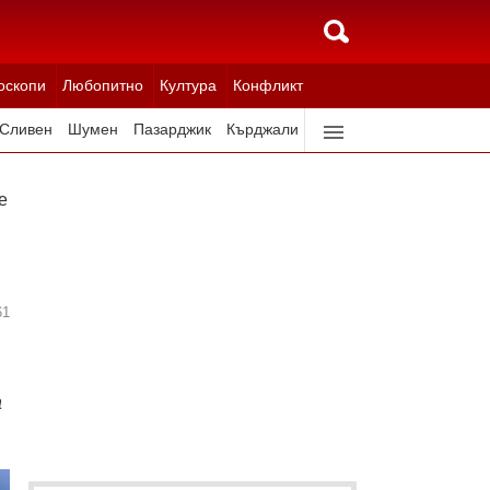
оскопи
Любопитно
Култура
Конфликт
Сливен
Шумен
Пазарджик
Кърджали
Ловеч
Всички градове
 очите, ушите и устите на опозицията
61
а