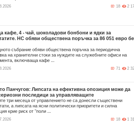
8.2026
18
2 1
да кафе, 4 - чай, шоколадови бонбони и ядки за
татите. НС обяви обществена поръчка за 86 051 евро бе
ното събрание обяви обществена поръчка за периодична
вка на хранителни стоки за нуждите на служебните офиси на
мента, включваща кафе ...
8.2026
71
2 3
то Панчугов: Липсата на ефективна опозиция може да
сериозни последици за управляващите
те три месеца от управлението не са донесли съществени
тати, а липсата на ясни политически приоритети и силна
ия крие риск от "поли ...
7.2026
18
1 3