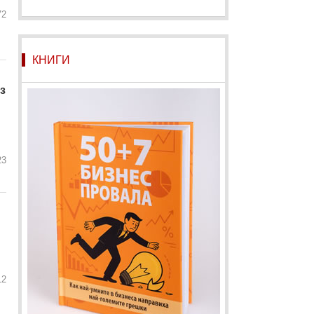
72
КНИГИ
з
23
12