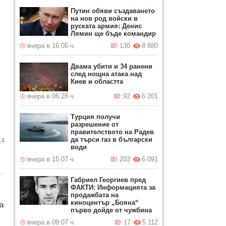
Путин обяви създаването
на нов род войски в
руската армия: Денис
Лямин ще бъде командир
вчера в 16:05 ч.
130
8 880
Двама убити и 34 ранени
след нощна атака над
Киев и областта
вчера в 06:28 ч.
92
6 201
Турция получи
разрешение от
правителството на Радев
да търси газ в български
14
води
вчера в 15:07 ч.
203
6 091
Габриел Георгиев пред
ФАКТИ: Информацията за
продажбата на
киноцентър „Бояна“
а
първо дойде от чужбина
вчера в 09:07 ч.
17
5 112