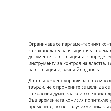
Ограничава се парламентарният конт
за законодателна инициатива, премах
документи на опозицията в определен
инструменти за контрол на властта. Т
на опозицията, заяви Йорданова.
До този момент управляващото мнози
твърди, че с промените се цели да с
са красиви думи, зад които се крият д
Във временната комисия попитахме 
промените, но не получихме никакъв