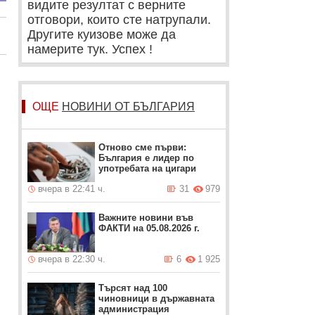
видите резултат с верните
отговори, които сте натрупали.
Другите куизове може да
намерите тук. Успех !
ОЩЕ
НОВИНИ ОТ БЪЛГАРИЯ
Отново сме първи:
България е лидер по
употребата на цигари
вчера в 22:41 ч.
31
979
Важните новини във
ФАКТИ на 05.08.2026 г.
вчера в 22:30 ч.
6
1 925
Търсят над 100
чиновници в държавната
администрация