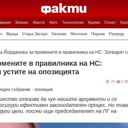
вания
Бизнес
Имоти
Авто
Технологии
Крими
Спорт
Хор
ч
Враца
Стара Загора
Хасково
Монтана
Перник
Разград
Ямбол
Благоевград
Габрово
Видин
Кюстендил
Търговище
 Йорданова за промените в правилника на НС: Затварят се
мените в правилника на НС:
и устите на опозицията
70
1 8
родно събрание
-
опозиция
нство отказва да чуе нашите аргументи и се
е осигури ефективен законодателен процес. Но тов
други цели, посочи още председателят на ПГ на