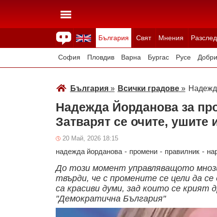
България
Свят
Мнения
Разслед
Здраве
Времето
Анкети
Вицове
Куизове
София
Пловдив
Варна
Бургас
Русе
Добри
Смолян
Плевен
Велико Търново
Силистра
България
»
Всички градове
»
Надежда
Надежда Йорданова за про
Затварят се очите, ушите 
20 Май, 2026 18:15
надежда йорданова
-
промени
-
правилник
-
на
До този момент управляващото мнози
твърди, че с промените се цели да с
са красиви думи, зад които се крият 
"Демократична България"