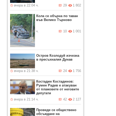
вчера в 22:04 ч.
29
1 802
Кола се обърна по таван
във Велико Търново
вчера в 21:48 ч.
10
1 001
Остров Козлодуй изчезна
в пресъхналия Дунав
вчера в 21:38 ч.
24
1 756
Костадин Костадинов:
Румен Радев е атакуван
от плажoвете от неговите
депутати
вчера в 21:14 ч.
42
2 127
Проведе се обществено
обсъждане на