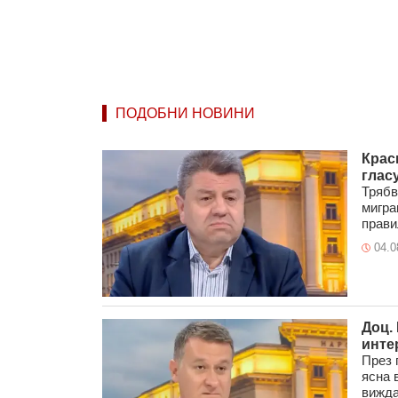
ПОДОБНИ НОВИНИ
Крас
глас
Трябв
мигра
прави
04.0
Доц.
инте
През 
ясна 
вижда