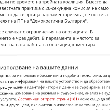
дни по времето на тройната коалиция. Вместо да
звестната практика с 26-секундна комисия не само
Вместо да се връща парламентаризмът, се постига
елят на ПГ на "Демократична България".
е случват с ограничения на опозицията. В
ето е чрез дебат. В парламента е мястото за
емат нашата работа на опозиция, коментира
зработени максимално добри правила за промени 
 използване на вашите данни
а нов Висш съдебен съвет.
артньори използваме бисквитки и подобни технологии, за 
дели интервюто с ръководителя на Европейската
остъп до информация на вашето устройство и да обработва
нути" по bTV, в което Кьовеши атакува остро
адрес, уникални идентификатори и данни за сърфиране, за 
оргиева, като "образът на завладяната съдебна
ржание, измерване на реклами и съдържание, анализ на ау
 услугите.
Доставчици от трети страни (181)
може също да об
ези и други цели, включително използване на точни данни 