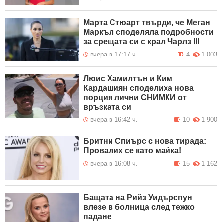
Марта Стюарт твърди, че Меган
Маркъл споделяла подробности
за срещата си с крал Чарлз III
вчера в 17:17 ч.
4
1 003
Люис Хамилтън и Ким
Кардашиян споделиха нова
порция лични СНИМКИ от
връзката си
вчера в 16:42 ч.
10
1 900
Бритни Спиърс с нова тирада:
Провалих се като майка!
вчера в 16:08 ч.
15
1 162
Бащата на Рийз Уидърспун
влезе в болница след тежко
падане