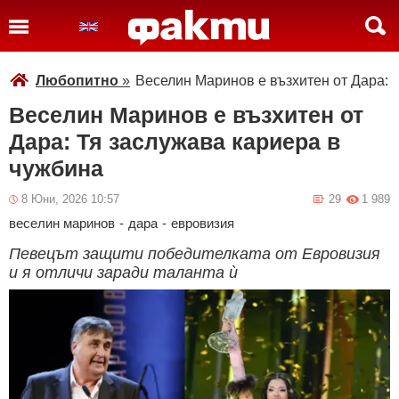
Любопитно
»
Веселин Маринов е възхитен от Дара: 
Веселин Маринов е възхитен от
Дара: Тя заслужава кариера в
чужбина
8 Юни, 2026 10:57
29
1 989
веселин маринов
-
дара
-
евровизия
Певецът защити победителката от Евровизия
и я отличи заради таланта ѝ