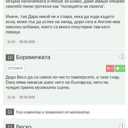
обърна палачинката и пееше за Бойко, даже имаше някакви
хвалебствени гротески как "полицията ни пазела".
Иначе, тая Дара никой не я спира, нека да ходи където
иска, може пък да успее на запад, дори сега в Англия има
няколко албанки, които са много популярни там като
певици.
11:10
08.06.2026
Боримечката
10
5
14
ОТГОВОР
Дедо Весо да си сменя по-често памперсите, а тази т.нар.
Dara няма никакъв шанс нито на българска, нито на
чуждестранна музикална сцена.
11:16
08.06.2026
11
Този коментар е премахнат от модератор.
Веско ,
12