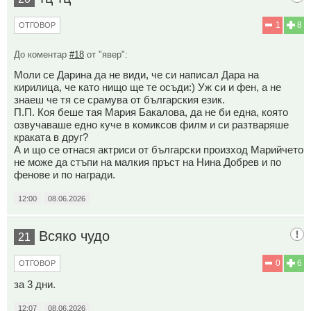
1
8
ОТГОВОР
До коментар
#18
от "явер":
Моли се Дарина да не види, че си написал Дара на
кирилица, че като нищо ще те осъди:) Уж си и фен, а не
знаеш че тя се срамува от българския език.
П.П. Коя беше тая Мария Бакалова, да не би една, която
озвучаваше едно куче в комиксов филм и си разтваряше
краката в друг?
А и що се отнася актриси от български произход Марийчето
не може да стъпи на малкия пръст на Нина Добрев и по
фенове и по награди.
12:00
08.06.2026
Всяко чудо
21
0
6
ОТГОВОР
за 3 дни.
12:07
08.06.2026