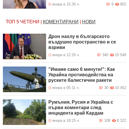
вчера в 15:30 ч.
9
902
ТОП 5
ЧЕТЕНИ
|
КОМЕНТИРАНИ
|
НОВИ
Дрон нахлу в българското
въздушно пространство и се
взриви
вчера в 12:26 ч.
340
10 548
"Имаме само 6 минути!": Как
Украйна противодейства на
руските балистични ракети
вчера в 05:11 ч.
30
10 452
Румъния, Русия и Украйна с
първи коментари след
инцидента край Кардам
вчера в 18:25 ч.
108
8 322