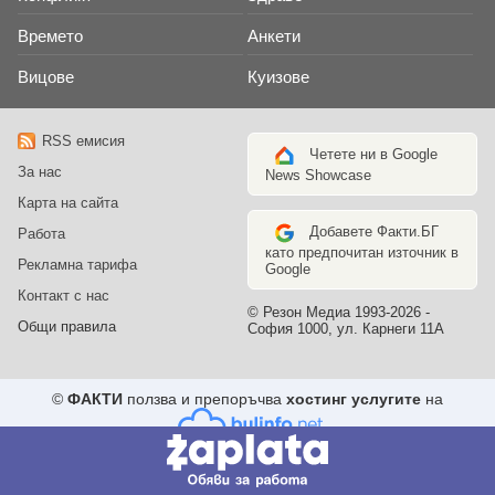
Времето
Анкети
Вицове
Куизове
RSS емисия
Четете ни в Google
За нас
News Showcase
Карта на сайта
Добавете Факти.БГ
Работа
като предпочитан източник в
Рекламна тарифа
Google
Контакт с нас
© Резон Медиа 1993-2026 -
Общи правила
София 1000, ул. Карнеги 11А
©
ФАКТИ
ползва и препоръчва
хостинг услугите
на