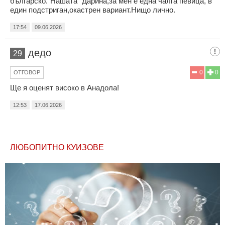
българско."Нашата" Дарина,за мен е една чалга певица, в
един подстриган,окастрен вариант.Нищо лично.
17:54
09.06.2026
дедо
29
0
0
ОТГОВОР
Ще я оценят високо в Анадола!
12:53
17.06.2026
ЛЮБОПИТНО КУИЗОВЕ