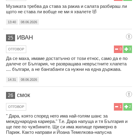
Музиката требва да става за ракиа и салата разбираш ли
щото не става ли вобще не ми я хвалете 🤣
13:40
08.06.2026
ИВАН
25
0
3
ОТГОВОР
Да се маха, имаме достатъчно от този етнос, само да е по
далече от България, че развращава невръстните хлапета
.... българи, а не бангабанги са нужни на една държава.
14:31
08.06.2026
смок
26
1
2
ОТГОВОР
" Дара, която според него има най-голям шанс за
международна кариера." Т.е. Дара напуща и тя България и
ще пее по чужбините. Ще си има жилище примерно в
Париж. Както направи и Йоана Темелкова-напусна