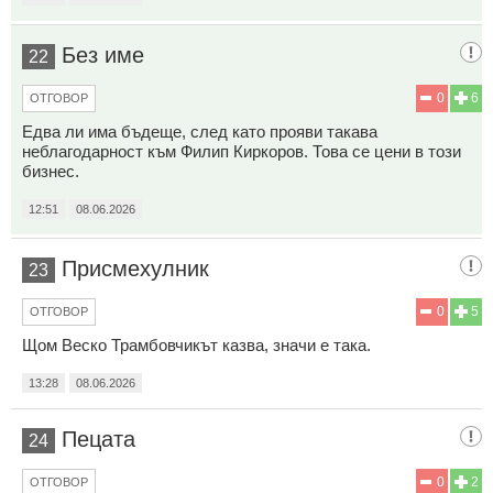
Без име
22
0
6
ОТГОВОР
Едва ли има бъдеще, след като прояви такава
неблагодарност към Филип Киркоров. Това се цени в този
бизнес.
12:51
08.06.2026
Присмехулник
23
0
5
ОТГОВОР
Щом Веско Трамбовчикът казва, значи е така.
13:28
08.06.2026
Пецата
24
0
2
ОТГОВОР