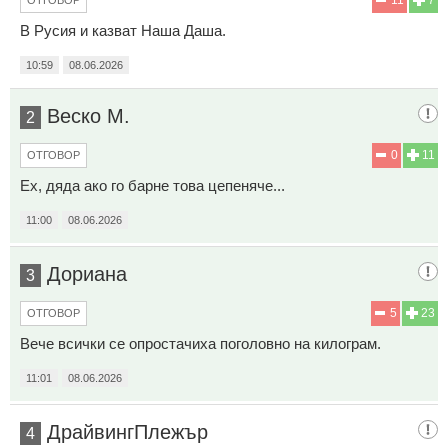
В Русия и казват Наша Даша.
10:59
08.06.2026
Веско М.
2
0
11
ОТГОВОР
Ех, дяда ако го барне това цепеняче...
11:00
08.06.2026
Дориана
3
5
23
ОТГОВОР
Вече всички се опростачиха поголовно на килограм.
11:01
08.06.2026
ДрайвингПлежър
4