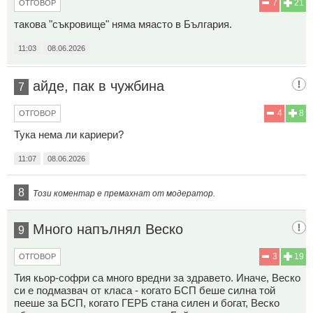
7
21
ОТГОВОР
такова "съкровище" няма мяасто в България.
11:03
08.06.2026
айде, пак в чужбина
7
4
8
ОТГОВОР
Тука нема ли кариери?
11:07
08.06.2026
8
Този коментар е премахнат от модератор.
Много напълнял Веско
9
3
19
ОТГОВОР
Тия кьор-софри са много вредни за здравето. Иначе, Веско
си е подмазвач от класа - когато БСП беше силна той
пееше за БСП, когато ГЕРБ стана силен и богат, Веско