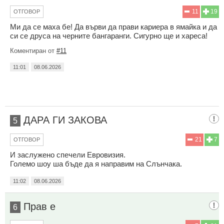
11
19
ОТГОВОР
Ми да се маха бе! Да върви да прави кариера в ямайка и да
си се друса на черните бангаранги. Сигурно ще и хареса!
Коментиран от
#11
11:01
08.06.2026
ДАРА ГИ ЗАКОВА
5
21
7
ОТГОВОР
И заслужено спечели Евровизия.
Големо шоу ша бъде да я направим на Слънчака.
11:02
08.06.2026
Прав е
6