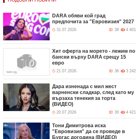
DARA обяви кой град
предпочита за "Евровизия" 2027
31.07.2026
38
4 401
Хит оферта на морето - лежим по
бански върху DARA срещу 15
евро
21.07.2026
36
3 242
Дара изненада с мил жест
варненски сладкар, след като му
вързаха тенекия за торта
(ВИДЕО)
20.07.2026
30
4 421
Тони Димитрова иска
"Евровизия" да се проведе в
Бургас догодина (ВИДЕО)