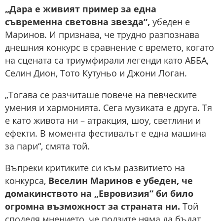
„Дара е живият пример за една
съвременна световна звезда“,
убеден е
Маринов. И признава, че трудно разпознава
днешния конкурс в сравнение с времето, когато
на сцената са триумфирали легенди като АББА,
Селин Дион, Тото Кутуньо и Джони Логан.
„Тогава се разчиташе повече на певческите
умения и хармонията. Сега музиката е друга. Тя
е като живота ни – атракция, шоу, светлини и
ефекти. В момента фестивалът е една машина
за пари“, смята той.
Въпреки критиките си към развитието на
конкурса,
Веселин Маринов е убеден, че
домакинството на „Евровизия“ би било
огромна възможност за страната ни.
Той
споделя мнението, че ползите няма да бъдат