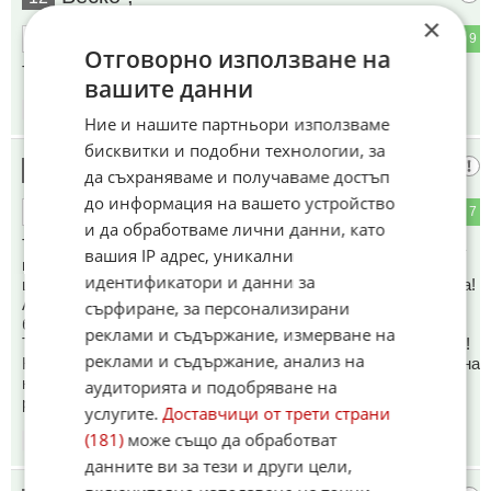
×
0
9
ОТГОВОР
Отговорно използване на
Ти си трътърътъ ...
вашите данни
11:38
08.06.2026
Ние и нашите партньори използваме
бисквитки и подобни технологии, за
Лопата Орешник
13
да съхраняваме и получаваме достъп
до информация на вашето устройство
1
7
ОТГОВОР
и да обработваме лични данни, като
Тоя закостенелия! Ква кариера в чужбина, пич? Вече няма
вашия IP адрес, уникални
граници! Особено в музиката! И сега е в чужбина! Едно
идентификатори и данни за
цъкване с мишока и я слушаш от всяка точка на планетата!
А относно кариерата, доста е сконфузно, защото
сърфиране, за персонализирани
бангарангата е хит, без значение дали я харесвам или не !
реклами и съдържание, измерване на
Тотален хит очевидно! Обаче Дара няма друга песен , мой!
реклами и съдържание, анализ на
Кво ще пее? Има някакви напъни, напълно не в стила и тона
на приповдигнатата бангаранга! Реално тя няма друга
аудиторията и подобряване на
разпознаваема песен!
услугите.
Доставчици от трети страни
(181)
може също да обработват
11:39
08.06.2026
данните ви за тези и други цели,