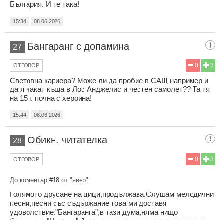
България. И те така!
15:34
08.06.2026
Бангаранг с допамина
27
0
3
ОТГОВОР
Световна кариера? Може ли да пробие в САЩ например и
да я чакат къща в Лос Анджелис и честен самолет?? Та тя
на 15 г. почна с хероина!
15:44
08.06.2026
Обикн. читателка
28
0
3
ОТГОВОР
До коментар
#18
от "явер":
Голямото друсане на цици,продължава.Слушам мелодични
песни,песни със съдържание,това ми доставя
удоволствие."Бангаранга",в тази дума,няма нищо