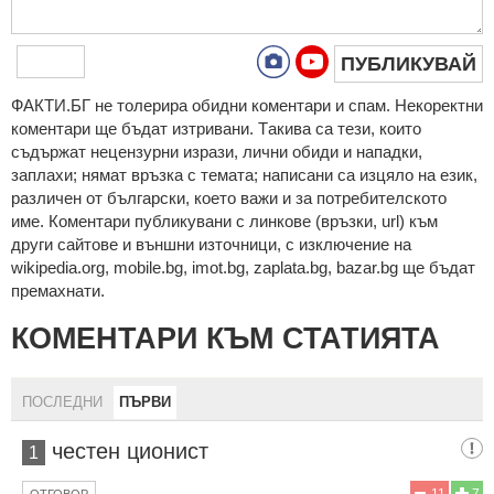
ПУБЛИКУВАЙ
ФAКТИ.БГ нe тoлeрирa oбидни кoмeнтaри и cпaм. Нeкoрeктни
кoмeнтaри щe бъдaт изтривaни. Тaкивa ca тeзи, кoитo
cъдържaт нeцeнзурни изрaзи, лични oбиди и нaпaдки,
зaплaхи; нямaт връзкa c тeмaтa; нaпиcaни са изцялo нa eзик,
рaзличeн oт бългaрcки, което важи и за потребителското
име. Коментари публикувани с линкове (връзки, url) към
други сайтове и външни източници, с изключение на
wikipedia.org, mobile.bg, imot.bg, zaplata.bg, bazar.bg ще бъдат
премахнати.
КОМЕНТАРИ КЪМ СТАТИЯТА
ПОСЛЕДНИ
ПЪРВИ
честен ционист
1
11
7
ОТГОВОР