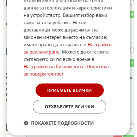
включително използване на точни
А Потньо
14
данни за геолокация и характеристики
на устройството. Вашият избор важи
0
8
ОТГОВОР
само за този уебсайт. Някои
в Полски Тръмбеш !
доставчици може да разчитат на
11:41
08.06.2026
законен интерес вместо на съгласие;
имате право да възразите в
Настройки
Всяко чудо за три дни
15
за рекламиране
. Можете да оттеглите
съгласието си по всяко време в
0
14
ОТГОВОР
Настройки на бисквитките
.
Политика
Дарина вече залезе дори и в България, миналата седмица
за поверителност
Криско и взе първото място по рейтинг, а тази седмица вече
е на трето място. След месец вече никой няма да я помни,
както се случва с всички победители в Евровизия /с
ПРИЕМЕТЕ ВСИЧКИ
изключение на АББА и на Кончита Вурст, но при него/нея
известността не е свързана с пеене/
ОТХВЪРЛЕТЕ ВСИЧКИ
11:46
08.06.2026
ПОКАЖЕТЕ ПОДРОБНОСТИ
Павел Пенев
16