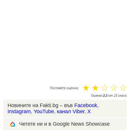
☆
☆
☆
☆
☆
Поставете оценка:
Оценка
2.2
от
23
гласа.
Новините на Fakti.bg – във
Facebook
,
Instagram
,
YouTube
,
канал Viber
,
X
Четете ни и в Google News Showcase