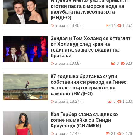
Бруклин Бекъм ужаси мрежата -
сготви паста с морска вода на
палубата на луксозна яхта
(ВИДЕО)
вчера в 19:40 ч.
14
1 257
Зендая и Том Холанд се оттеглят
от Холивуд след края на
годината, за да се радват на
брака си
вчера в 19:05 ч.
3
923
97-годишна британка счупи
собствения си рекорд на Гинес
за полет върху крилото на
самолет (ВИДЕО)
вчера в 18:27 ч.
9
1 130
Кая Гербер стана същинско
копие на майка си Синди
Крауфорд (СНИМКИ)
вчера в 17:47 ч.
21
2 176