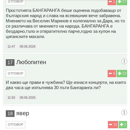
1
17
ОТГОВОР
Простотията БАНГАРАНГА беше оценена подобаващо от
българския народ и слава на всевишния вече забравена.
Мнението на Веселин Маринов е колегиално за Дара, но то
се различава от мнението на народа. БАНГАРАНГА е
бездарно,тъпо и отвратително парче,годно за купон на
циганските махали.
11:47
08.06.2026
Любопитен
17
0
13
ОТГОВОР
И какво ще прави в чужбина? Ще изнася концерти, на които
два часа ще изпълнява 30 пъти Бангаранга ли?
11:50
08.06.2026
явер
18
11
1
ОТГОВОР