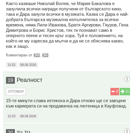
Както казваше Николай Волев, че Мария Бакалова е
занулила всички награди получени от българското кино,
така и Дара занули всички в музиката. Казва се Дара е най-
добрата българска музикална изпълнителка за всички
времена, няма Лили Иванова, Братя Аргирови, Гяуров, Гена
Димитрова и Борис Христов, тях ги познават само в
оперното пеене и тесен кръг хора. Туй е положението, на
който не му харесва да мълчи и да не се обяснява какво,
как и защо.
Коментиран от
#20
,
#28
11:52
08.06.2026
Реалност
19
0
11
ОТГОВОР
15-те минути слава изтекоха и Дара отново ще се завърне
към кариерата си на продавачка на лютеница в Кауфланд.
11:53
08.06.2026
тц тц
20