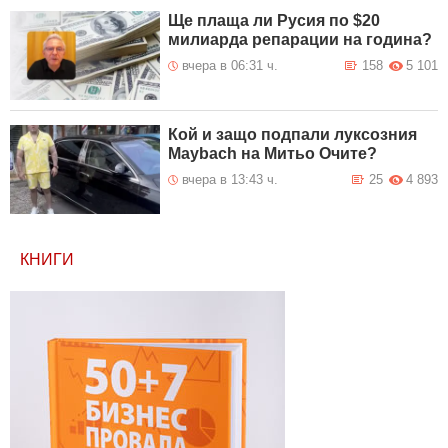
Ще плаща ли Русия по $20
милиарда репарации на година?
вчера в 06:31 ч.
158
5 101
Кой и защо подпали луксозния
Maybach на Митьо Очите?
вчера в 13:43 ч.
25
4 893
КНИГИ