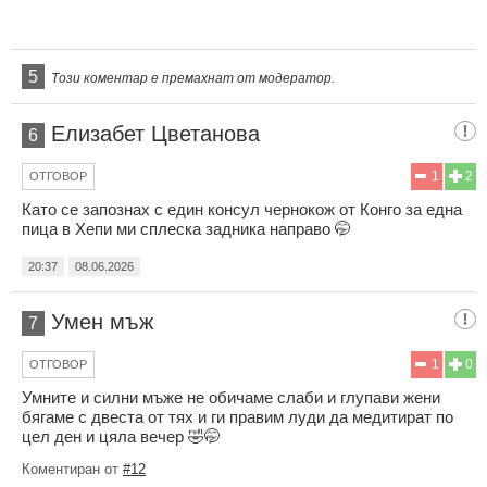
5
Този коментар е премахнат от модератор.
Елизабет Цветанова
6
1
2
ОТГОВОР
Като се запознах с един консул чернокож от Конго за една
пица в Хепи ми сплеска задника направо 🤭
20:37
08.06.2026
Умен мъж
7
1
0
ОТГОВОР
Умните и силни мъже не обичаме слаби и глупави жени
бягаме с двеста от тях и ги правим луди да медитират по
цел ден и цяла вечер 🤣🤭
Коментиран от
#12