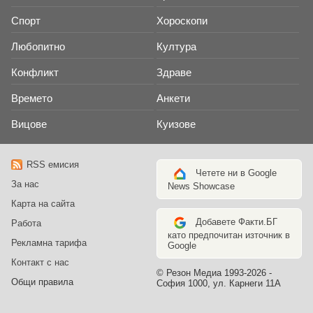
Спорт
Хороскопи
Любопитно
Култура
Конфликт
Здраве
Времето
Анкети
Вицове
Куизове
RSS емисия
Четете ни в Google
За нас
News Showcase
Карта на сайта
Добавете Факти.БГ
Работа
като предпочитан източник в
Рекламна тарифа
Google
Контакт с нас
© Резон Медиа 1993-2026 -
Общи правила
София 1000, ул. Карнеги 11А