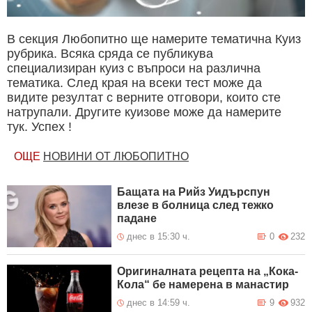
В секция Любопитно ще намерите тематична Куиз
рубрика. Всяка сряда се публикува
специализиран куиз с въпроси на различна
тематика. След края на всеки тест може да
видите резултат с верните отговори, които сте
натрупали. Другите куизове може да намерите
тук. Успех !
ОЩЕ
НОВИНИ ОТ ЛЮБОПИТНО
Бащата на Рийз Уидърспун
влезе в болница след тежко
падане
днес в 15:30 ч.
0
232
Оригиналната рецепта на „Кока-
Кола“ бе намерена в манастир
днес в 14:59 ч.
9
932