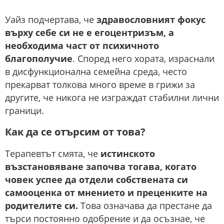
Уайз подчертава, че
здравословният фокус
върху себе си не е егоцентризъм, а
необходима част от психичното
благополучие
. Според него хората, израснали
в дисфункционална семейна среда, често
прекарват толкова много време в грижи за
другите, че никога не изграждат стабилни лични
граници.
Как да се отърсим от това?
Терапевтът смята, че
истинското
възстановяване започва тогава, когато
човек успее да отдели собствената си
самооценка от мнението и преценките на
родителите си.
Това означава да престане да
търси постоянно одобрение и да осъзнае, че