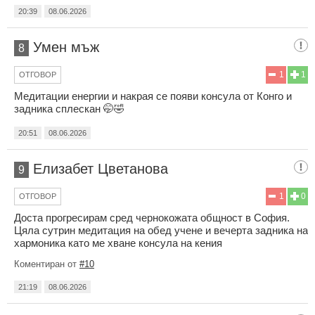
20:39
08.06.2026
Умен мъж
8
1
1
ОТГОВОР
Медитации енергии и накрая се появи консула от Конго и
задника сплескан 🤭🤣
20:51
08.06.2026
Елизабет Цветанова
9
1
0
ОТГОВОР
Доста прогресирам сред чернокожата общност в София.
Цяла сутрин медитация на обед учене и вечерта задника на
хармоника като ме хване консула на кения
Коментиран от
#10
21:19
08.06.2026