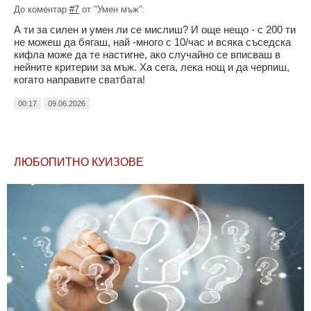
До коментар
#7
от "Умен мъж":
А ти за силен и умен ли се мислиш? И още нещо - с 200 ти
не можеш да бягаш, най -много с 10/час и всяка съседска
кифла може да те настигне, ако случайно се вписваш в
нейните критерии за мъж. Ха сега, лека нощ и да черпиш,
когато направите сватбата!
00:17
09.06.2026
ЛЮБОПИТНО КУИЗОВЕ