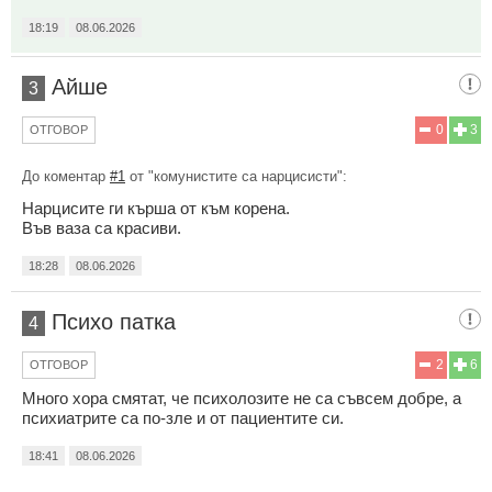
18:19
08.06.2026
Айше
3
0
3
ОТГОВОР
До коментар
#1
от "комунистите са нарцисисти":
Нарцисите ги кърша от към корена.
Във ваза са красиви.
18:28
08.06.2026
Психо патка
4
2
6
ОТГОВОР
Много хора смятат, че психолозите не са съвсем добре, а
психиатрите са по-зле и от пациентите си.
18:41
08.06.2026