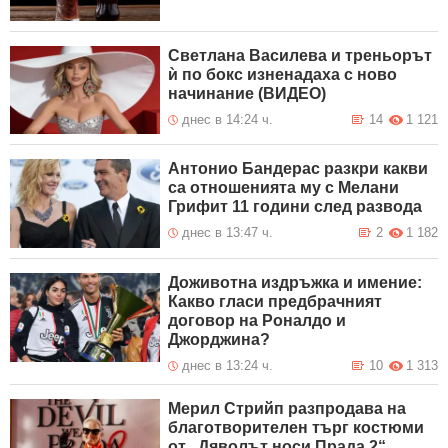
Светлана Василева и треньорът
ѝ по бокс изненадаха с ново
начинание (ВИДЕО)
днес в 14:24 ч.
14
1 121
Антонио Бандерас разкри какви
са отношенията му с Мелани
Грифит 11 години след развода
днес в 13:47 ч.
2
1 182
Доживотна издръжка и имение:
Какво гласи предбрачният
договор на Роналдо и
Джорджина?
днес в 13:24 ч.
10
1 313
Мерил Стрийп разпродава на
благотворителен търг костюми
от „Дяволът носи Прада 2“