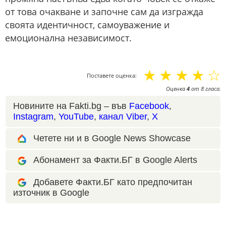
от това очакване и започне сам да изгражда
своята идентичност, самоуважение и
емоционална независимост.
☆
☆
☆
☆
☆
Поставете оценка:
Оценка
4
от
8
гласа.
Новините на Fakti.bg – във
Facebook
,
Instagram
,
YouTube
,
канал Viber
,
X
Четете ни и в Google News Showcase
Абонамент за Факти.БГ в Google Alerts
Добавете Факти.БГ като предпочитан
източник в Google