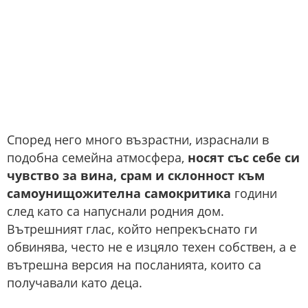
Според него много възрастни, израснали в
подобна семейна атмосфера,
носят със себе си
чувство за вина, срам и склонност към
самоунищожителна самокритика
години
след като са напуснали родния дом.
Вътрешният глас, който непрекъснато ги
обвинява, често не е изцяло техен собствен, а е
вътрешна версия на посланията, които са
получавали като деца.