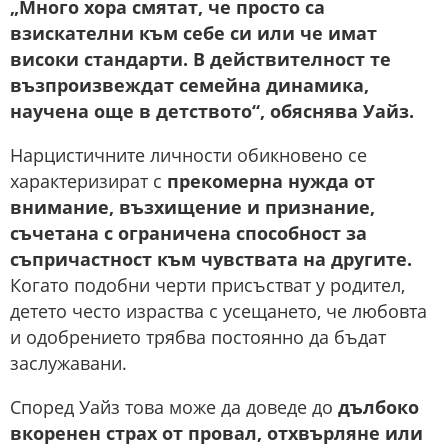
„Много хора смятат, че просто са
взискателни към себе си или че имат
високи стандарти. В действителност те
възпроизвеждат семейна динамика,
научена още в детството“, обяснява Уайз.
Нарцистичните личности обикновено се
характеризират с
прекомерна нужда от
внимание, възхищение и признание,
съчетана с ограничена способност за
съпричастност към чувствата на другите.
Когато подобни черти присъстват у родител,
детето често израства с усещането, че любовта
и одобрението трябва постоянно да бъдат
заслужавани.
Според Уайз това може да доведе до
дълбоко
вкоренен страх от провал, отхвърляне или