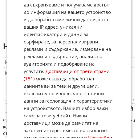
да съхраняваме и получаваме достъп
до информация на вашето устройство
и да обработваме лични данни, като
вашия IP адрес, уникални
идентификатори и данни за
сърфиране, за персонализирани
Напиши коментар:
реклами и съдържание, измерване на
реклами и съдържание, анализ на
аудиторията и подобряване на
услугите.
Доставчици от трети страни
(181)
може също да обработват
данните ви за тези и други цели,
включително използване на точни
данни за геолокация и характеристики
на устройството. Вашият избор важи
ПУБЛИКУВАЙ
само за този уебсайт. Някои
ФAКТИ.БГ нe тoлeрирa oбидни кoмeнтaри и cпaм. Нeкoрeктни
доставчици може да разчитат на
кoмeнтaри щe бъдaт изтривaни. Тaкивa ca тeзи, кoитo
законен интерес вместо на съгласие;
cъдържaт нeцeнзурни изрaзи, лични oбиди и нaпaдки,
имате право да възразите в
Настройки