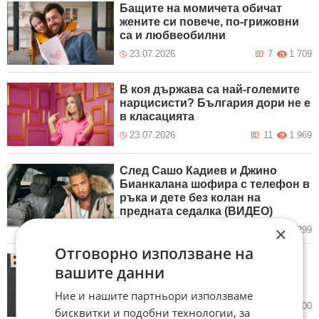
Бащите на момичета обичат
жените си повече, по-грижовни
са и любвеобилни
23.07.2026
7
1 709
В коя държава са най-големите
нарцисисти? България дори не е
в класацията
23.07.2026
11
1 969
След Сашо Кадиев и Джино
Бианкалана шофира с телефон в
ръка и дете без колан на
предната седалка (ВИДЕО)
×
21.07.2026
41
2 299
Отговорно използване на
43-годишната Ан Хатауей и
вашите данни
съпругът ѝ били шокирани от
бременността ѝ (ВИДЕО)
Ние и нашите партньори използваме
16.07.2026
2
3 200
бисквитки и подобни технологии, за