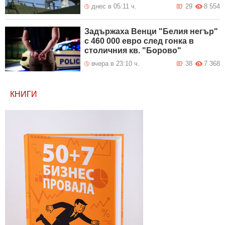
днес в 05:11 ч.
29
8 554
Задържаха Венци "Белия негър"
с 460 000 евро след гонка в
столичния кв. "Борово"
вчера в 23:10 ч.
38
7 368
КНИГИ