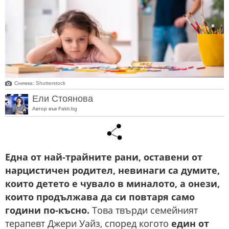
Снимка: Shutterstock
Ели Стоянова
Автор във Fakti.bg
Една от най-трайните рани, оставени от
нарцистичен родител, невинаги са думите,
които детето е чувало в миналото, а онези,
които продължава да си повтаря само
години по-късно.
Това твърди семейният
терапевт Джери Уайз, според когото
един от