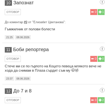
Запознат
10
0
1
ОТГОВОР
До коментар
#9
от "Елизабет Цветанова":
Гъмжилник от полови болести
21:25
08.06.2026
Боби репортера
11
0
0
ОТГОВОР
Стече ми се по гърлото на Коцето певеца млякото вече не
хода да снимам в Плаза сърдит съм му 🤭🤣
23:37
08.06.2026
До 7 и 8
12
0
2
ОТГОВОР