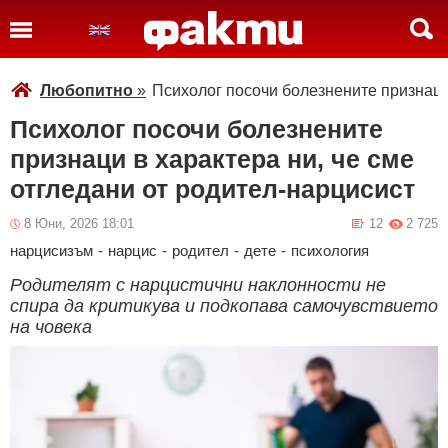
Любопитно
»
Психолог посочи болезнените признаци 
Психолог посочи болезнените
признаци в характера ни, че сме
отгледани от родител-нарцисист
8 Юни, 2026 18:01
12
2 725
нарцисизъм
-
нарцис
-
родител
-
дете
-
психология
Родителят с нарцистични наклонности не
спира да критикува и подкопава самочувствието
на човека