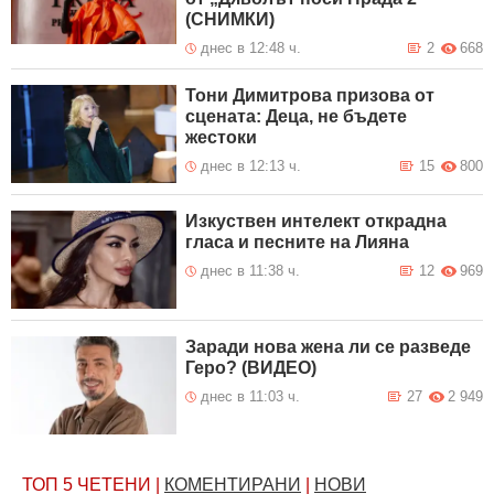
(СНИМКИ)
днес в 12:48 ч.
2
668
Тони Димитрова призова от
сцената: Деца, не бъдете
жестоки
днес в 12:13 ч.
15
800
Изкуствен интелект открадна
гласа и песните на Лияна
днес в 11:38 ч.
12
969
Заради нова жена ли се разведе
Геро? (ВИДЕО)
днес в 11:03 ч.
27
2 949
ТОП 5
ЧЕТЕНИ
|
КОМЕНТИРАНИ
|
НОВИ