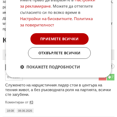
зaплaхи; нямaт връзкa c тeмaтa; нaпиcaни са изцялo нa eзик,
за рекламиране
. Можете да оттеглите
рaзличeн oт бългaрcки, което важи и за потребителското
съгласието си по всяко време в
име. Коментари публикувани с линкове (връзки, url) към
други сайтове и външни източници, с изключение на
Настройки на бисквитките
.
Политика
wikipedia.org, mobile.bg, imot.bg, zaplata.bg, bazar.bg ще бъдат
за поверителност
премахнати.
КОМЕНТАРИ КЪМ СТАТИЯТА
ПРИЕМЕТЕ ВСИЧКИ
ОТХВЪРЛЕТЕ ВСИЧКИ
ПОСЛЕДНИ
ПЪРВИ
комунистите са нарцисисти
ПОКАЖЕТЕ ПОДРОБНОСТИ
1
4
7
ОТГОВОР
Служенето на нарцистичния лидер стои в центъра на
техния живот, а без ръководната роля на партията, всички
сте загубени.
Коментиран от
#3
18:08
08.06.2026