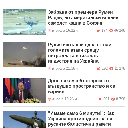
Забрана от премиера Румен
Радев, но американски военен
самолет кацна в София
вчера в 16:12 ч.
174
46 148
Русия извърши една от най-
големите атаки срещу
петролната и газовата
индустрия на Украйна
вчера в 21:39 ч.
192
11 179
Дрон нахлу в българското
въздушно пространство и се
взриви
днес в 12:26 ч.
301
8 798
"Имаме само 6 минути!": Как
Украйна противодейства на
руските балистични ракети