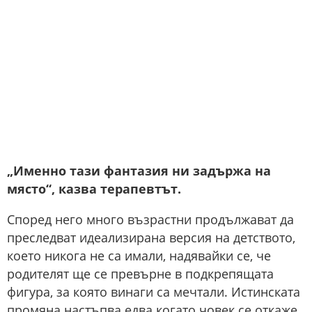
„Именно тази фантазия ни задържа на
място“, казва терапевтът.
Според него много възрастни продължават да
преследват идеализирана версия на детството,
което никога не са имали, надявайки се, че
родителят ще се превърне в подкрепящата
фигура, за която винаги са мечтали. Истинската
промяна настъпва едва когато човек се откаже