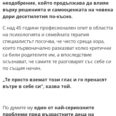
неодобрение, който продължава да влияе
върху решенията и самооценката на човека
дори десетилетия по-късно.
С над 45 години професионален опит в областта
на психологията и семейната терапия
специалистът посочва, че често среща хора,
които първоначално разказват колко критични
са били родителите им, а впоследствие
осъзнават, че самите те разговарят със себе си
по същия начин.
„Те просто вземат този глас и го пренасят
вътре в себе си“, казва той.
По думите му
един от най-сериозните
проблеми пред възрастните деца на