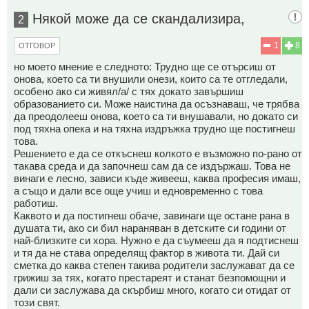
Някой може да се скандализира,
2
1
8
ОТГОВОР
но моето мнение е следното: Трудно ще се отърсиш от
онова, което са ти внушили онези, които са те отгледали,
особено ако си живял/а/ с тях докато завършиш
образованието си. Може наистина да осъзнаваш, че трябва
да преодолееш онова, което са ти внушавали, но докато си
под тяхна опека и на тяхна издръжка трудно ще постигнеш
това.
Решението е да се откъснеш колкото е възможно по-рано от
такава среда и да започнеш сам да се издържаш. Това не
винаги е лесно, зависи къде живееш, каква професия имаш,
а също и дали все още учиш и едновременно с това
работиш.
Каквото и да постигнеш обаче, завинаги ще остане рана в
душата ти, ако си бил нараняван в детските си години от
най-близките си хора. Нужно е да съумееш да я подтиснеш
и тя да не става определящ фактор в живота ти. Дай си
сметка до каква степен такива родители заслужават да се
грижиш за тях, когато престареят и станат безпомощни и
дали си заслужава да скърбиш много, когато си отидат от
този свят.