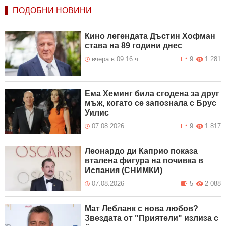
ПОДОБНИ НОВИНИ
Кино легендата Дъстин Хофман
става на 89 години днес
вчера в 09:16 ч.
9
1 281
Ема Хеминг била сгодена за друг
мъж, когато се запознала с Брус
Уилис
07.08.2026
9
1 817
Леонардо ди Каприо показа
вталена фигура на почивка в
Испания (СНИМКИ)
07.08.2026
5
2 088
Мат Лебланк с нова любов?
Звездата от "Приятели" излиза с