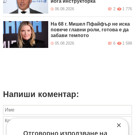
йога инструкторка
06.08.2026
2
1 776
На 68 г. Мишел Пфайфър не иска
повече главни роли, готова е да
забави темпото
05.08.2026
6
1 599
Напиши коментар:
×
Отговорно използване на