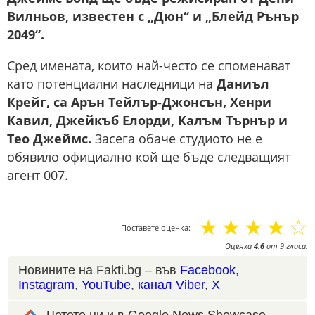
Вилньов, известен с „Дюн“ и „Блейд Рънър
2049“.
Сред имената, които най-често се споменават
като потенциални наследници на
Даниъл
Крейг, са Арън Тейлър-Джонсън, Хенри
Кавил, Джейкъб Елорди, Калъм Търнър и
Тео Джеймс.
Засега обаче студиото не е
обявило официално кой ще бъде следващият
агент 007.
☆
☆
☆
☆
☆
Поставете оценка:
Оценка
4.6
от
9
гласа.
Новините на Fakti.bg – във
Facebook
,
Instagram
,
YouTube
,
канал Viber
,
X