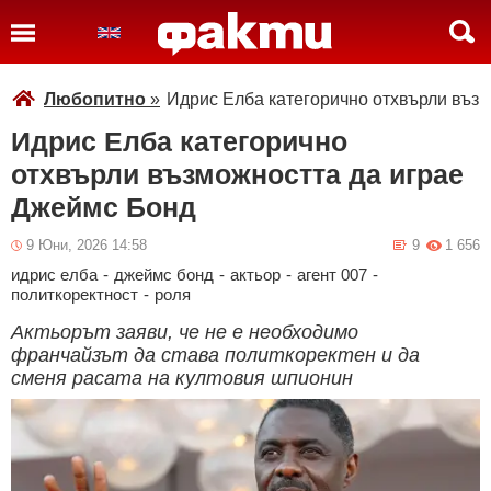
Любопитно
»
Идрис Елба категорично отхвърли въз
Идрис Елба категорично
отхвърли възможността да играе
Джеймс Бонд
9 Юни, 2026 14:58
9
1 656
идрис елба
-
джеймс бонд
-
актьор
-
агент 007
-
политкоректност
-
роля
Актьорът заяви, че не е необходимо
франчайзът да става политкоректен и да
сменя расата на култовия шпионин