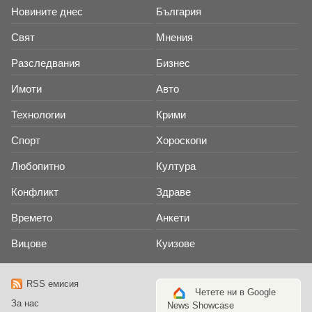
Новините днес
България
Свят
Мнения
Разследвания
Бизнес
Имоти
Авто
Технологии
Крими
Спорт
Хороскопи
Любопитно
Култура
Конфликт
Здраве
Времето
Анкети
Вицове
Куизове
RSS емисия
Четете ни в Google
За нас
News Showcase