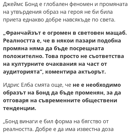
Джеймс Бонд е глобален феномен и промяната
на утвърдения образ на героя не би била
приета еднакво добре навсякъде по света.
„Франчайзът е огромен в световен мащаб.
Реалността е, че в някои пазари подобна
промяна няма да бъде посрещната
положително. Това просто не съответства
на културните очаквания на част от
аудиторията“, коментира актьорът.
Идрис Елба смята още, че
не е необходимо
образът на Бонд да бъде променян, за да
отговаря на съвременните обществени
тенденции.
„Бонд винаги е бил форма на бягство от
реалността. Добре е да има известна доза