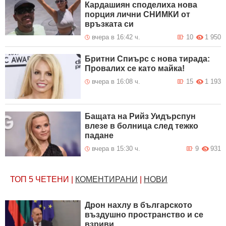
Кардашиян споделиха нова
порция лични СНИМКИ от
връзката си
вчера в 16:42 ч.
10
1 950
Бритни Спиърс с нова тирада:
Провалих се като майка!
вчера в 16:08 ч.
15
1 193
Бащата на Рийз Уидърспун
влезе в болница след тежко
падане
вчера в 15:30 ч.
9
931
ТОП 5
ЧЕТЕНИ
|
КОМЕНТИРАНИ
|
НОВИ
Дрон нахлу в българското
въздушно пространство и се
взриви