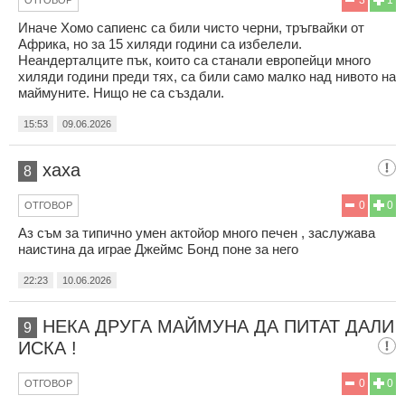
Иначе Хомо сапиенс са били чисто черни, тръгвайки от
Африка, но за 15 хиляди години са избелели.
Неандерталците пък, които са станали европейци много
хиляди години преди тях, са били само малко над нивото на
маймуните. Нищо не са създали.
15:53
09.06.2026
хаха
8
0
0
ОТГОВОР
Аз съм за типично умен актойор много печен , заслужава
наистина да играе Джеймс Бонд поне за него
22:23
10.06.2026
НЕКА ДРУГА МАЙМУНА ДА ПИТАТ ДАЛИ
9
ИСКА !
0
0
ОТГОВОР