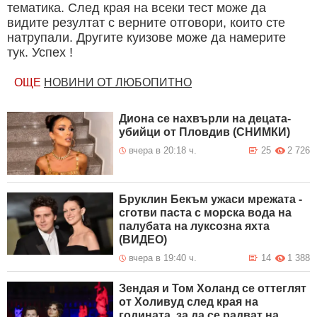
тематика. След края на всеки тест може да
видите резултат с верните отговори, които сте
натрупали. Другите куизове може да намерите
тук. Успех !
ОЩЕ
НОВИНИ ОТ ЛЮБОПИТНО
Диона се нахвърли на децата-
убийци от Пловдив (СНИМКИ)
вчера в 20:18 ч.
25
2 726
Бруклин Бекъм ужаси мрежата -
сготви паста с морска вода на
палубата на луксозна яхта
(ВИДЕО)
вчера в 19:40 ч.
14
1 388
Зендая и Том Холанд се оттеглят
от Холивуд след края на
годината, за да се радват на