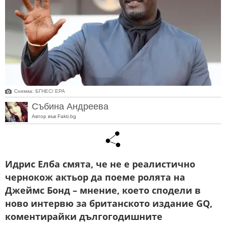
Снимка: БГНЕС/ EPA
Събина Андреева
Автор във Fakti.bg
Идрис Елба смята, че не е реалистично
чернокож актьор да поеме ролята на
Джеймс Бонд – мнение, което сподели в
ново интервю за британското издание GQ,
коментирайки дългогодишните