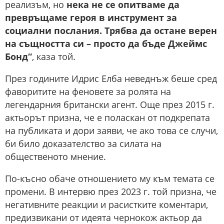
реализъм, но
нека не се опитваме да
превръщаме героя в инструмент за
социални послания. Трябва да остане верен
на същността си – просто да бъде Джеймс
Бонд“
, каза той.
През годините Идрис Елба неведнъж беше сред
фаворитите на феновете за ролята на
легендарния британски агент. Още през 2015 г.
актьорът призна, че е поласкан от подкрепата
на публиката и дори заяви, че ако това се случи,
би било доказателство за силата на
общественото мнение.
По-късно обаче отношението му към темата се
промени. В интервю през 2023 г. той призна, че
негативните реакции и расистките коментари,
предизвикани от идеята чернокож актьор да