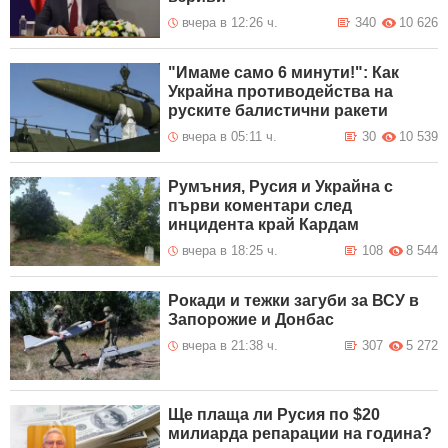
вчера в 12:26 ч.
340
10 626
"Имаме само 6 минути!": Как
Украйна противодейства на
руските балистични ракети
вчера в 05:11 ч.
30
10 539
Румъния, Русия и Украйна с
първи коментари след
инцидента край Кардам
вчера в 18:25 ч.
108
8 544
Рокади и тежки загуби за ВСУ в
Запорожие и Донбас
вчера в 21:38 ч.
307
5 272
Ще плаща ли Русия по $20
милиарда репарации на година?