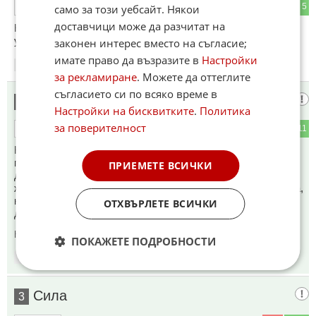
1
5
ОТГОВОР
само за този уебсайт. Някои
доставчици може да разчитат на
Не че нещо, ама явно преди 9 години не е имал такива
угризения относно "Тъмната кула".
законен интерес вместо на съгласие;
имате право да възразите в
Настройки
15:04
09.06.2026
за рекламиране
. Можете да оттеглите
съгласието си по всяко време в
Баба Гошка
2
Настройки на бисквитките
.
Политика
за поверителност
0
11
ОТГОВОР
Кастинга в зооппарка ли вече го правят? И след хиляди
години африканнците живеят в същата сламена колиба и
ПРИЕМЕТЕ ВСИЧКИ
даже пода не са облицовали. На едно стъпало са от
животтните. Сега ги изкарват по-умни от белите? Ако бяха,
корабите им щяха да събират роббите от Европа, а не тях
ОТХВЪРЛЕТЕ ВСИЧКИ
да ги събират и карат през океанана тръстиката
Коментиран от
#4
ПОКАЖЕТЕ ПОДРОБНОСТИ
15:20
09.06.2026
Сила
3