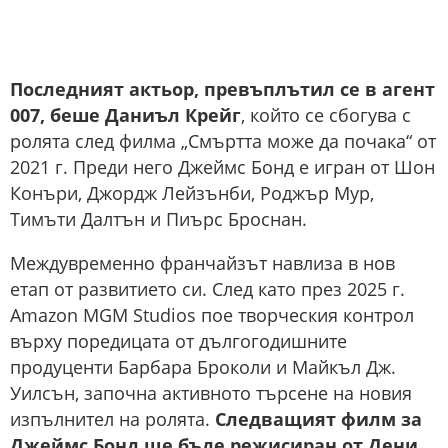
Последният актьор, превъплътил се в агент
007, беше Даниъл Крейг
, който се сбогува с
ролята след филма „Смъртта може да почака“ от
2021 г. Преди него Джеймс Бонд е игран от Шон
Конъри, Джордж Лейзънби, Роджър Мур,
Тимъти Далтън и Пиърс Броснан.
Междувременно франчайзът навлиза в нов
етап от развитието си. След като през 2025 г.
Amazon MGM Studios пое творческия контрол
върху поредицата от дългогодишните
продуценти Барбара Броколи и Майкъл Дж.
Уилсън, започна активното търсене на новия
изпълнител на ролята.
Следващият филм за
Джеймс Бонд ще бъде режисиран от Дени