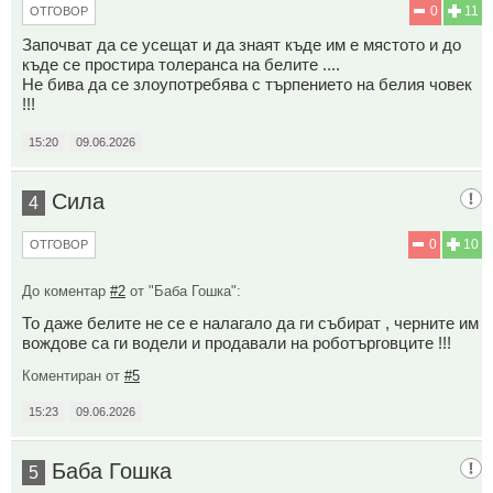
0
11
ОТГОВОР
Започват да се усещат и да знаят къде им е мястото и до
къде се простира толеранса на белите ....
Не бива да се злоупотребява с търпението на белия човек
!!!
15:20
09.06.2026
Сила
4
0
10
ОТГОВОР
До коментар
#2
от "Баба Гошка":
То даже белите не се е налагало да ги събират , черните им
вождове са ги водели и продавали на роботърговците !!!
Коментиран от
#5
15:23
09.06.2026
Баба Гошка
5