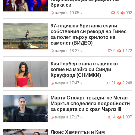
брака си
вчера в 19:05 ч.
3
992
97-годишна британка счупи
собствения си рекорд на Гинес
за полет върху крилото на
самолет (ВИДЕО)
вчера в 18:27 ч.
9
1 172
Кая Гербер стана същинско
копие на майка си Синди
Крауфорд (СНИМКИ)
вчера в 17:47 ч.
21
2 248
Марта Стюарт твърди, че Меган
Маркъл споделяла подробности
за срещата си с крал Чарлз III
вчера в 17:17 ч.
4
1 037
Люис Хамилтън и Ким