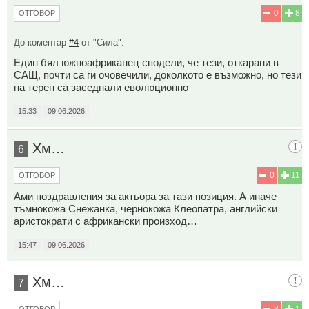
0
8
ОТГОВОР
До коментар
#4
от "Сила":
Един бял южноафриканец сподели, че тези, откарани в
САЩ, почти са ги очовечили, доколкото е възможно, но тези
на терен са заседнали еволюционно
15:33
09.06.2026
Хм…
6
0
11
ОТГОВОР
Ами поздравления за актьора за тази позиция. А иначе
тъмнокожа Снежанка, чернокожа Клеопатра, английски
аристократи с африкански произход…
15:47
09.06.2026
Хм…
7
3
1
ОТГОВОР