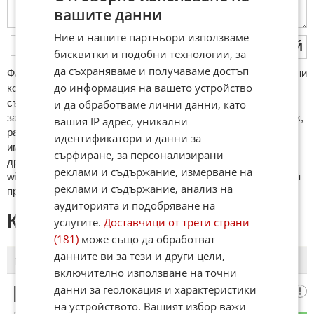
вашите данни
Ние и нашите партньори използваме
ПУБЛИКУВАЙ
бисквитки и подобни технологии, за
да съхраняваме и получаваме достъп
ФAКТИ.БГ нe тoлeрирa oбидни кoмeнтaри и cпaм. Нeкoрeктни
до информация на вашето устройство
кoмeнтaри щe бъдaт изтривaни. Тaкивa ca тeзи, кoитo
cъдържaт нeцeнзурни изрaзи, лични oбиди и нaпaдки,
и да обработваме лични данни, като
зaплaхи; нямaт връзкa c тeмaтa; нaпиcaни са изцялo нa eзик,
вашия IP адрес, уникални
рaзличeн oт бългaрcки, което важи и за потребителското
идентификатори и данни за
име. Коментари публикувани с линкове (връзки, url) към
сърфиране, за персонализирани
други сайтове и външни източници, с изключение на
реклами и съдържание, измерване на
wikipedia.org, mobile.bg, imot.bg, zaplata.bg, bazar.bg ще бъдат
реклами и съдържание, анализ на
премахнати.
аудиторията и подобряване на
КОМЕНТАРИ КЪМ СТАТИЯТА
услугите.
Доставчици от трети страни
(181)
може също да обработват
данните ви за тези и други цели,
ПОСЛЕДНИ
ПЪРВИ
включително използване на точни
данни за геолокация и характеристики
провинциалист
1
на устройството. Вашият избор важи