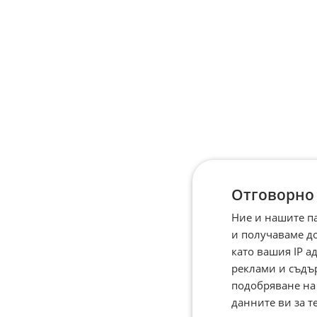
Отговорно
Ние и нашите п
и получаваме д
като вашия IP 
реклами и съдъ
подобряване на
данните ви за т