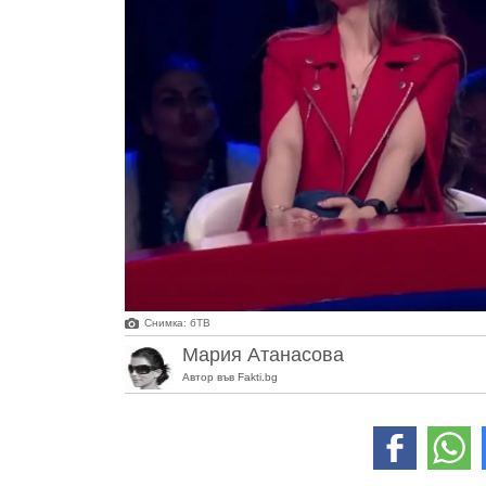
Снимка: бТВ
Мария Атанасова
Автор във Fakti.bg