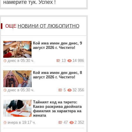
намерите тук. Успех !
ОЩЕ
НОВИНИ ОТ ЛЮБОПИТНО
Кой има имен ден днес, 9
август 2026 г. Честито!
днес в 05:30 ч.
13
14 986
Кой има имен ден днес, 8
август 2026 г. Честито!
днес в 05:30 ч.
5
32 356
Тайният код на тирето:
Какво разкрива двойната
фамилия за характера на
жената
вчера в 19:17 ч.
47
2 352