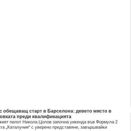
с обещаващ старт в Барселона: девето място в
овката преди квалификацията
кият пилот Никола Цолов започна уикенда във Формула 2
ата „Каталуния“ с уверено представяне, завършвайки