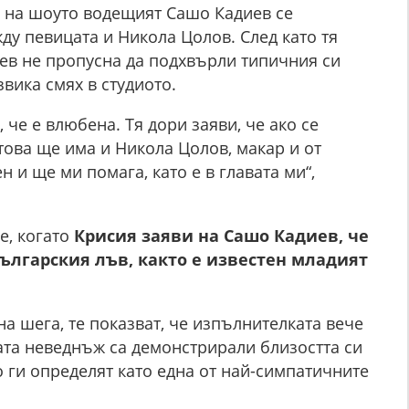
 на шоуто водещият Сашо Кадиев се
ду певицата и Никола Цолов. След като тя
иев не пропусна да подхвърли типичния си
вика смях в студиото.
 че е влюбена. Тя дори заяви, че ако се
 това ще има и Никола Цолов, макар и от
н и ще ми помага, като е в главата ми“,
е, когато
Крисия заяви на Сашо Кадиев, че
Българския лъв, както е известен младият
а шега, те показват, че изпълнителката вече
та неведнъж са демонстрирали близостта си
о ги определят като една от най-симпатичните