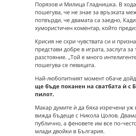
Порязов и Милица Гладнишка. В хода
пошегува, че не знае за връзката меж
потвърди, че двамата са заедно, Кад
хумористичен коментар, който предиз
Крисия не скри чувствата си и призна,
представи добре в играта, заслуга за
разстояние. „Той е много интелигенте
пошегува се певицата.
Най-любопитният момент обаче дойд
ще бъде поканен на сватбата ѝ с 
пилот.
Макар думите ѝ да бяха изречени уж н
вижда бъдеще с Никола Цолов. Двама
публично, а феновете им все по-чест
млади двойки в България.