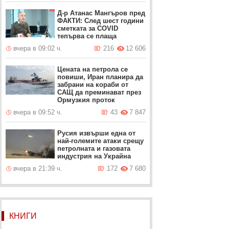
Д-р Атанас Мангъров пред
ФАКТИ: След шест години
сметката за COVID
тепърва се плаща
вчера в 09:02 ч.
216
12 606
Цената на петрола се
повиши, Иран планира да
забрани на кораби от
САЩ да преминават през
Ормузкия проток
вчера в 09:52 ч.
43
7 847
Русия извърши една от
най-големите атаки срещу
петролната и газовата
индустрия на Украйна
вчера в 21:39 ч.
172
7 680
КНИГИ