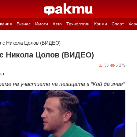
вания
Бизнес
Имоти
Авто
Технологии
Крими
Спорт
Хор
а с Никола Цолов (ВИДЕО)
 с Никола Цолов (ВИДЕО)
33
5 279
ца
ме на участието на певицата в "Кой да знае"