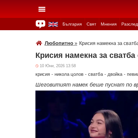
България
Свят
Мнения
Разслед
Здраве
Времето
Анкети
Вицове
Куизове
Любопитно
»
Крисия намекна за сватб
Крисия намекна за сватба
10 Юни, 2026 13:58
крисия
-
никола цолов
-
сватба
-
двойка
-
певи
Шеговитият намек беше пуснат по вре