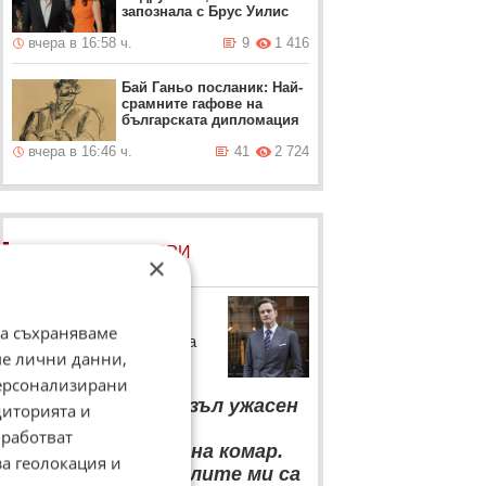
запознала с Брус Уилис
вчера в 16:58 ч.
9
1 416
Бай Ганьо посланик: Най-
срамните гафове на
българската дипломация
вчера в 16:46 ч.
41
2 724
ЛОВЦИ НА БИСЕРИ
×
Колин Фърт
да съхраняваме
Носителят на "Оскар" за
ме лични данни,
избора на професия
персонализирани
“
От мен би излязъл ужасен
диторията и
академик. Имам
работват
концентрацията на комар.
за геолокация и
Мисля, че родителите ми са