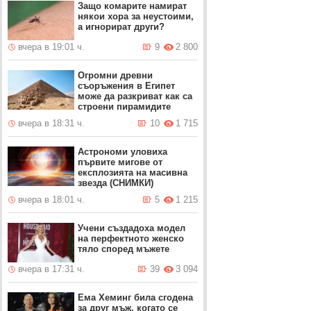
Защо комарите намират
някои хора за неустоими,
а игнорират други?
вчера в 19:01 ч.
9
2 800
Огромни древни
съоръжения в Египет
може да разкриват как са
строени пирамидите
вчера в 18:31 ч.
10
1 715
Астрономи уловиха
първите мигове от
експлозията на масивна
звезда (СНИМКИ)
вчера в 18:01 ч.
5
1 215
Учени създадоха модел
на перфектното женско
тяло според мъжете
вчера в 17:31 ч.
39
3 094
Ема Хеминг била сгодена
за друг мъж, когато се