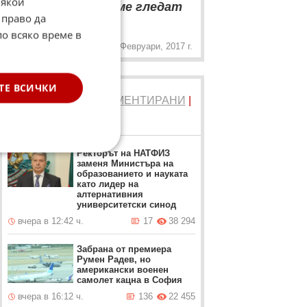
Някои
доволни, когато ме гледат
„
 право да
на сцената
по всяко време в
1 Февруари, 2017 г.
ТЕ ВСИЧКИ
ТОП 5
ЧЕТЕНИ
|
КОМЕНТИРАНИ
|
НОВИ
Ректорът на НАТФИЗ
заменя Министъра на
образованието и науката
като лидер на
алтернативния
университетски синод
вчера в 12:42 ч.
17
38 294
Забрана от премиера
Румен Радев, но
американски военен
самолет кацна в София
вчера в 16:12 ч.
136
22 455