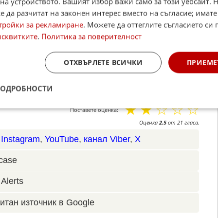
на устройството. Вашият избор важи само за този уебсайт. 
 да разчитат на законен интерес вместо на съгласие; имате
тройки за рекламиране
. Можете да оттеглите съгласието си 
исквитките
.
Политика за поверителност
ОТХВЪРЛЕТЕ ВСИЧКИ
ПРИЕМЕ
ПОДРОБНОСТИ
☆
☆
☆
☆
☆
Поставете оценка:
Оценка
2.5
от
21
гласа.
,
Instagram
,
YouTube
,
канал Viber
,
X
case
Alerts
итан източник в Google